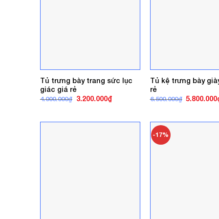
Tủ trưng bày trang sức lục
Tủ kệ trưng bày già
giác giá rẻ
rẻ
Giá
Giá
Giá
3.200.000
₫
5.800.000
4.000.000
₫
6.500.000
₫
gốc
hiện
gốc
là:
tại
là:
4.000.000₫.
là:
6.500.000₫
3.200.000₫.
-17%