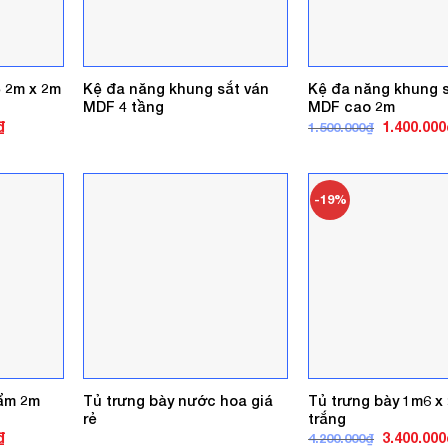
ệ 2m x 2m
Kệ đa năng khung sắt ván
Kệ đa năng khung s
MDF 4 tầng
MDF cao 2m
Giá
Giá
₫
1.400.000
1.500.000
₫
hiện
gốc
tại
là:
.
là:
1.500.000₫
5.600.000₫.
-19%
hẩm 2m
Tủ trưng bày nước hoa giá
Tủ trưng bày 1m6 x
rẻ
trắng
Giá
Giá
₫
3.400.000
4.200.000
₫