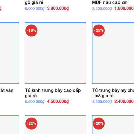
gỗ giá rẻ
MDF nâu cao 2m
Giá
Giá
Giá
Giá
₫
3.800.000
₫
1.800.000
5.000.000
₫
2.200.000
₫
hiện
gốc
hiện
gốc
tại
là:
tại
là:
.
là:
5.000.000₫.
là:
2.200.000₫
4.350.000₫.
3.800.000₫.
-18%
-25%
ắt ván
Tủ kính trưng bày cao cấp
Tủ trưng bày mỹ ph
giá rẻ
1m8 giá rẻ
Giá
Giá
Giá
4.500.000
₫
2.400.000
5.500.000
₫
3.200.000
₫
gốc
hiện
gốc
là:
tại
là:
5.500.000₫.
là:
3.200.000₫
4.500.000₫.
-22%
-20%