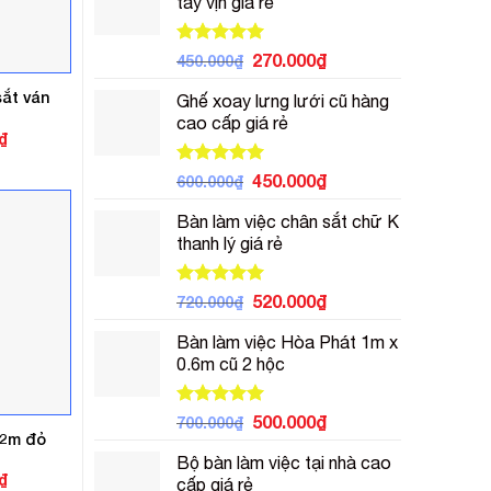
tay vịn giá rẻ
3.500.000₫.
là:
2.500.000₫.
Được xếp
Giá
Giá
270.000
₫
450.000
₫
hạng
5.00
gốc
hiện
5 sao
ắt ván
Ghế xoay lưng lưới cũ hàng
là:
tại
cao cấp giá rẻ
450.000₫.
là:
Giá
₫
270.000₫.
hiện
tại
Được xếp
Giá
Giá
450.000
₫
600.000
₫
.
là:
hạng
5.00
1.400.000₫.
gốc
hiện
5 sao
Bàn làm việc chân sắt chữ K
là:
tại
thanh lý giá rẻ
600.000₫.
là:
450.000₫.
Được xếp
Giá
Giá
520.000
₫
720.000
₫
hạng
5.00
gốc
hiện
5 sao
Bàn làm việc Hòa Phát 1m x
là:
tại
0.6m cũ 2 hộc
720.000₫.
là:
520.000₫.
Được xếp
Giá
Giá
500.000
₫
700.000
₫
hạng
5.00
 2m đỏ
gốc
hiện
5 sao
Bộ bàn làm việc tại nhà cao
là:
tại
Giá
₫
cấp giá rẻ
700.000₫.
là: