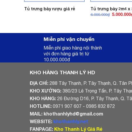
Tủ trưng bày rượu giá rẻ
Tủ trưng bày 2m4 x 
Giá
5.000.000
6.000.000
₫
gốc
là:
6.000.000₫
Miễn phí vận chuyển
Miễn phí giao hàng nội thành
với đơn hàng giá trị từ
10.000.000đ
KHO HÀNG THANH LÝ HD
ĐỊA CHỈ:
288 Tây Thạnh, P. Tây Thạnh, Q. Tân P
KHO XƯỞNG:
380/23 Lê Trọng Tấn, P. Tây Thạ
KHO HÀNG:
26 Đường D16, P. Tây Thạnh, Q. T
HOTLINE:
0971 907 607 - 0985 832 872
MAIL:
khothanhlyhd@gmail.com
WEBSITE:
khothanhly.net
FANPAGE:
Kho Thanh Lý Giá Rẻ