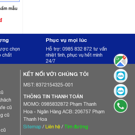
phẩm mẫu
Giá
₫
hiện
tại
.
là:
4.250.000₫.
ợng
Phục vụ mọi lúc
được chọn
Hỗ trợ: 0985 832 872 tư vấn
o chất
nhiệt tình, phục vụ hết mình
24/7
KẾT NỐI VỚI CHÚNG TÔI
MST: 8372154325-001
cũ
THÔNG TIN THANH TOÁN
khách
MOMO: 0985832872 Phạm Thanh
fe cũ
Hoa - Ngân Hàng ACB: 206757 Phạm
g cũ
Thanh Hoa
Sitemap
/
Liên hệ
/
Tìm đường
 cũ