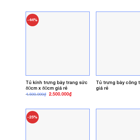
gốc
hiện
gốc
là:
tại
là:
4.500.000₫.
là:
6.000.000₫
3.600.000₫.
-44%
Tủ kính trưng bày trang sức
Tủ trưng bày công 
80cm x 80cm giá rẻ
giá rẻ
Giá
Giá
2.500.000
₫
4.500.000
₫
gốc
hiện
là:
tại
4.500.000₫.
là:
2.500.000₫.
-25%