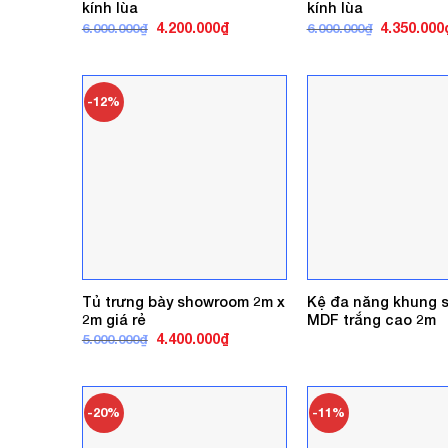
kính lùa
kính lùa
Giá
Giá
Giá
4.200.000
₫
4.350.000
6.000.000
₫
6.000.000
₫
gốc
hiện
gốc
là:
tại
là:
6.000.000₫.
là:
6.000.000₫
4.200.000₫.
-12%
Tủ trưng bày showroom 2m x
Kệ đa năng khung s
2m giá rẻ
MDF trắng cao 2m
Giá
Giá
4.400.000
₫
5.000.000
₫
gốc
hiện
là:
tại
5.000.000₫.
là:
4.400.000₫.
-20%
-11%