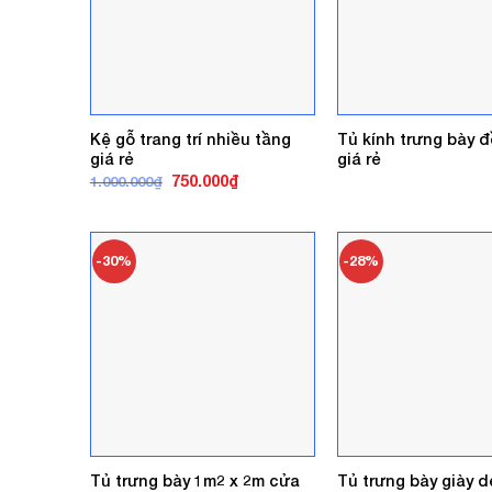
Kệ gỗ trang trí nhiều tầng
Tủ kính trưng bày 
giá rẻ
giá rẻ
Giá
Giá
750.000
₫
1.000.000
₫
gốc
hiện
là:
tại
1.000.000₫.
là:
750.000₫.
-30%
-28%
Tủ trưng bày 1m2 x 2m cửa
Tủ trưng bày giày 