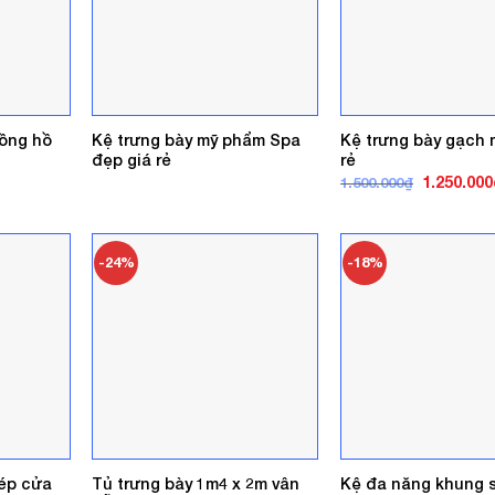
đồng hồ
Kệ trưng bày mỹ phẩm Spa
Kệ trưng bày gạch 
đẹp giá rẻ
rẻ
Giá
1.250.000
1.500.000
₫
gốc
là:
1.500.000₫
-24%
-18%
dép cửa
Tủ trưng bày 1m4 x 2m vân
Kệ đa năng khung s