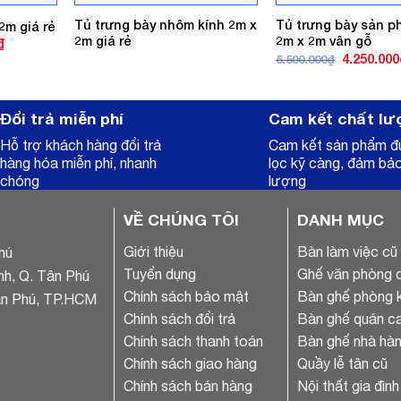
Tủ trưng bày nhôm kính 2m x
Tủ trưng bày sản 
2m giá rẻ
2m giá rẻ
2m x 2m vân gỗ
Giá
₫
hiện
Giá
4.250.000
5.500.000
₫
tại
gốc
.
là:
là:
5.000.000₫.
5.500.000₫
Đổi trả miễn phí
Cam kết chất lư
Hỗ trợ khách hàng đổi trả
Cam kết sản phẩm 
hàng hóa miễn phí, nhanh
lọc kỹ càng, đảm bả
chóng
lượng
VỀ CHÚNG TÔI
DANH MỤC
Giới thiệu
Bàn làm việc cũ
hú
Tuyển dụng
Ghế văn phòng 
nh, Q. Tân Phú
Chính sách bảo mật
Bàn ghế phòng 
ân Phú, TP.HCM
Chính sách đổi trả
Bàn ghế quán ca
Chính sách thanh toán
Bàn ghế nhà hàn
Chính sách giao hàng
Quầy lễ tân cũ
Chính sách bán hàng
Nội thất gia đình