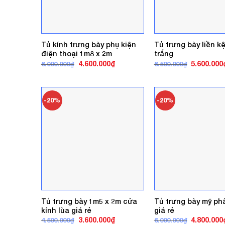
Tủ kính trưng bày phụ kiện
Tủ trưng bày liền k
điện thoại 1m8 x 2m
trắng
Giá
Giá
Giá
4.600.000
₫
5.600.000
6.000.000
₫
6.500.000
₫
gốc
hiện
gốc
là:
tại
là:
6.000.000₫.
là:
6.500.000₫
4.600.000₫.
-20%
-20%
Tủ trưng bày 1m5 x 2m cửa
Tủ trưng bày mỹ p
kính lùa giá rẻ
giá rẻ
Giá
Giá
Giá
3.600.000
₫
4.800.000
4.500.000
₫
6.000.000
₫