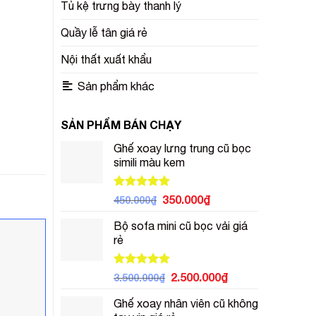
Tủ kệ trưng bày thanh lý
Quầy lễ tân giá rẻ
Nội thất xuất khẩu
Sản phẩm khác
SẢN PHẨM BÁN CHẠY
Ghế xoay lưng trung cũ bọc
simili màu kem
Được xếp
Giá
Giá
350.000
₫
450.000
₫
hạng
5.00
gốc
hiện
5 sao
Bộ sofa mini cũ bọc vải giá
là:
tại
rẻ
450.000₫.
là:
350.000₫.
Được xếp
Giá
Giá
2.500.000
₫
3.500.000
₫
hạng
5.00
gốc
hiện
5 sao
Ghế xoay nhân viên cũ không
là:
tại