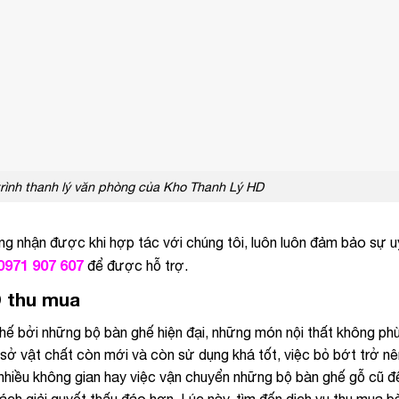
trình thanh lý văn phòng của Kho Thanh Lý HD
g nhận được khi hợp tác với chúng tôi, luôn luôn đảm bảo sự uy
0971 907 607
để được hỗ trợ.
 thu mua
hế bởi những bộ bàn ghế hiện đại, những món nội thất không phu
i cơ sở vật chất còn mới và còn sử dụng khá tốt, việc bỏ bớt trở n
hiều không gian hay việc vận chuyển những bộ bàn ghế gỗ cũ đê
ch giải quyết thấu đáo hơn. Lúc này, tìm đến dịch vụ thu mua ba