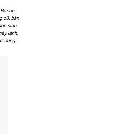
Bar cũ,
g cũ, bàn
học sinh
máy lạnh,
sử dụng
…