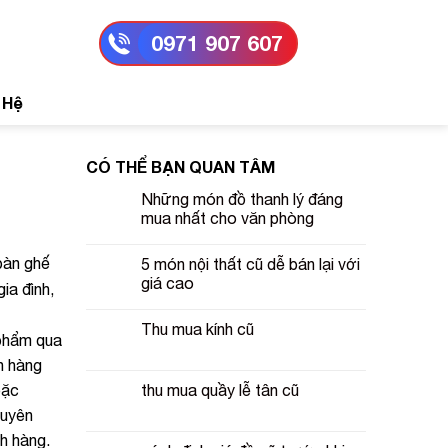
0971 907 607
 Hệ
CÓ THỂ BẠN QUAN TÂM
Những món đồ thanh lý đáng
mua nhất cho văn phòng
bàn ghế
5 món nội thất cũ dễ bán lại với
giá cao
ia đình,
Thu mua kính cũ
 phẩm qua
n hàng
thu mua quầy lễ tân cũ
oặc
huyên
h hàng.