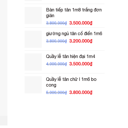
là:
tại
Bàn tiếp tân 1m8 trắng đơn
3.800.000₫.
là:
giản
3.500.000₫.
Giá
Giá
3.500.000
₫
3.800.000
₫
gốc
hiện
giường ngủ tân cổ điển 1m6
là:
tại
3.800.000₫.
Giá
là:
Giá
3.200.000
₫
3.800.000
₫
gốc
3.500.000₫.
hiện
là:
tại
Quầy lễ tân hiện đại 1m4
3.800.000₫.
là:
Giá
Giá
3.500.000
₫
4.000.000
₫
3.200.000₫.
gốc
hiện
là:
tại
Quầy lễ tân chữ l 1m6 bo
4.000.000₫.
là:
cong
3.500.000₫.
Giá
Giá
3.800.000
₫
5.000.000
₫
gốc
hiện
là:
tại
5.000.000₫.
là:
3.800.000₫.