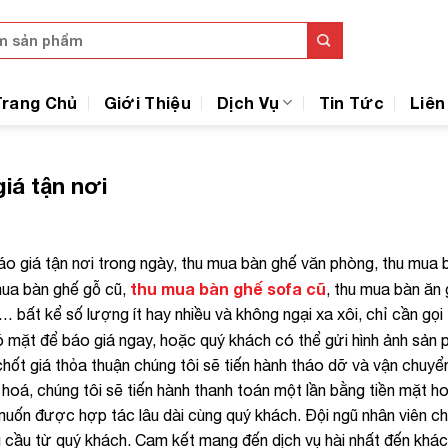
Trang Chủ
Giới Thiệu
Dịch Vụ
Tin Tức
Liên
iá tận nơi
áo giá tận nơi trong ngày, thu mua bàn ghế văn phòng, thu mua 
thu mua bàn ghế sofa cũ
mua bàn ghế gỗ cũ,
, thu mua bàn ăn g
bất kể số lượng ít hay nhiều và không ngại xa xôi, chỉ cần gọi
ó mặt để báo giá ngay, hoặc quý khách có thể gửi hình ảnh sản
hốt giá thỏa thuận chúng tôi sẽ tiến hành tháo dỡ và vận chuyể
hoá, chúng tôi sẽ tiến hành thanh toán một lần bằng tiền mặt h
uốn được hợp tác lâu dài cùng quý khách. Đội ngũ nhân viên c
êu cầu từ quý khách. Cam kết mang đến dịch vụ hài nhất đến khác