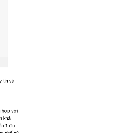
 tín và
̀ hợp với
ên khá
́n 1 địa
̀n ghế cũ