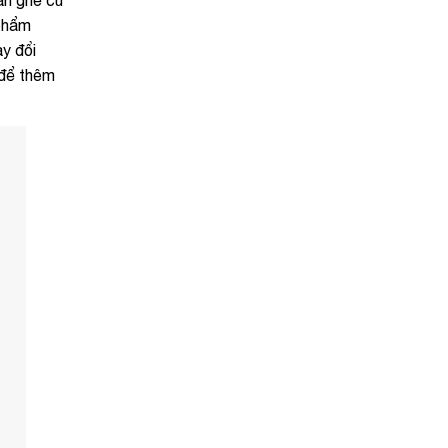
 phẩm
ay đổi
 để thêm