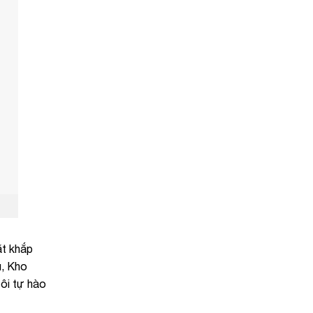
t khắp
̀u, Kho
ôi tự hào