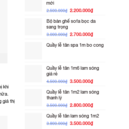
mới
Giá
Giá
2.200.000
₫
2.500.000
₫
gốc
hiện
Bộ bàn ghế sofa bọc da
là:
tại
sang trọng
2.500.000₫.
là:
Giá
Giá
2.700.000
₫
2.200.000₫.
3.000.000
₫
gốc
hiện
Quầy lễ tân spa 1m bo cong
là:
tại
3.000.000₫.
là:
2.700.000₫.
Quầy lễ tân 1m6 lam sóng
giá rẻ
Giá
Giá
3.500.000
₫
4.500.000
₫
gốc
hiện
ị khi
Quầy lễ tân 1m2 lam sóng
là:
tại
 nữa.
thanh lý
4.500.000₫.
là:
 giá thị
Giá
Giá
2.800.000
₫
3.500.000₫.
3.500.000
₫
gốc
hiện
Quầy lễ tân lam sóng 1m2
là:
tại
3.500.000₫.
Giá
là:
Giá
3.500.000
₫
3.800.000
₫
gốc
2.800.000₫.
hiện