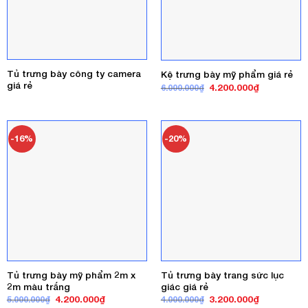
Tủ trưng bày công ty camera
Kệ trưng bày mỹ phẩm giá rẻ
giá rẻ
Giá
Giá
4.200.000
₫
6.000.000
₫
gốc
hiện
là:
tại
6.000.000₫.
là:
4.200.000₫
-16%
-20%
Tủ trưng bày mỹ phẩm 2m x
Tủ trưng bày trang sức lục
2m màu trắng
giác giá rẻ
Giá
Giá
Giá
Giá
4.200.000
₫
3.200.000
₫
5.000.000
₫
4.000.000
₫
gốc
hiện
gốc
hiện