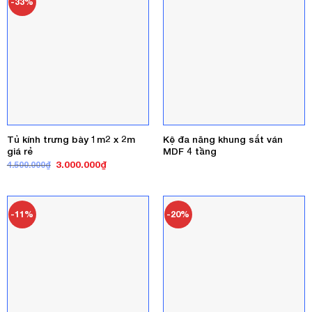
-33%
Tủ kính trưng bày 1m2 x 2m
Kệ đa năng khung sắt ván
giá rẻ
MDF 4 tầng
Giá
Giá
3.000.000
₫
4.500.000
₫
gốc
hiện
là:
tại
4.500.000₫.
là:
3.000.000₫.
-11%
-20%