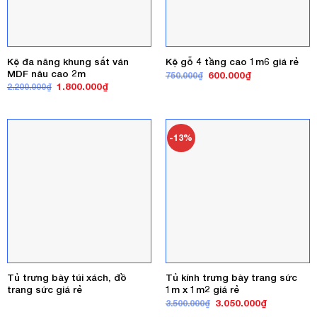
Kệ đa năng khung sắt ván
Kệ gỗ 4 tầng cao 1m6 giá rẻ
MDF nâu cao 2m
Giá
Giá
600.000
₫
750.000
₫
gốc
hiện
Giá
Giá
1.800.000
₫
2.200.000
₫
là:
tại
gốc
hiện
750.000₫.
là:
là:
tại
600.000₫.
2.200.000₫.
là:
1.800.000₫.
-13%
Tủ trưng bày túi xách, đồ
Tủ kính trưng bày trang sức
trang sức giá rẻ
1m x 1m2 giá rẻ
Giá
Giá
3.050.000
₫
3.500.000
₫
gốc
hiện