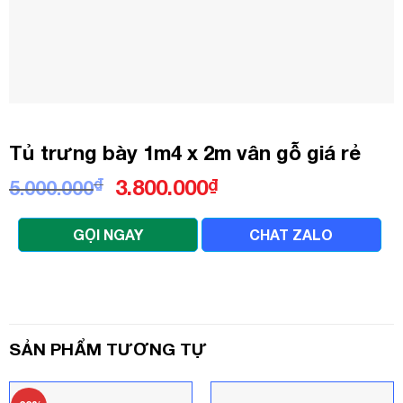
Tủ trưng bày 1m4 x 2m vân gỗ giá rẻ
Giá
Giá
₫
3.800.000
₫
5.000.000
gốc
hiện
là:
tại
GỌI NGAY
CHAT ZALO
5.000.000₫.
là:
3.800.000₫.
SẢN PHẨM TƯƠNG TỰ