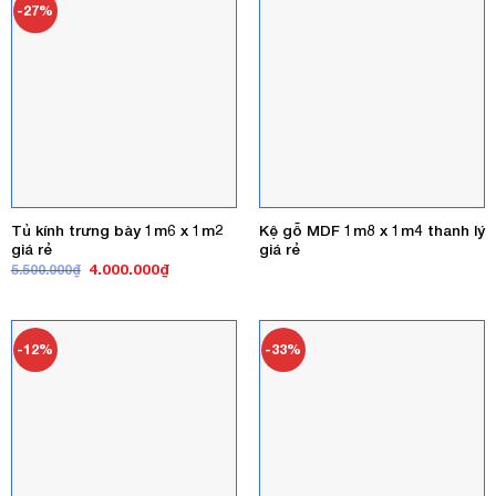
-27%
Tủ kính trưng bày 1m6 x 1m2
Kệ gỗ MDF 1m8 x 1m4 thanh lý
giá rẻ
giá rẻ
Giá
Giá
4.000.000
₫
5.500.000
₫
gốc
hiện
là:
tại
5.500.000₫.
là:
4.000.000₫.
-12%
-33%