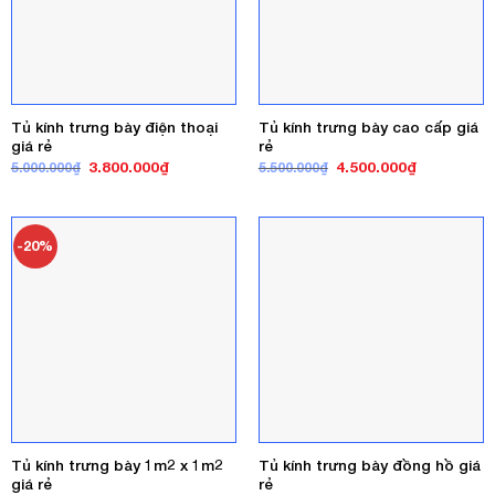
Tủ kính trưng bày điện thoại
Tủ kính trưng bày cao cấp giá
giá rẻ
rẻ
Giá
Giá
Giá
Giá
3.800.000
₫
4.500.000
₫
5.000.000
₫
5.500.000
₫
gốc
hiện
gốc
hiện
là:
tại
là:
tại
5.000.000₫.
là:
5.500.000₫.
là:
3.800.000₫.
4.500.000₫
-20%
Tủ kính trưng bày 1m2 x 1m2
Tủ kính trưng bày đồng hồ giá
giá rẻ
rẻ