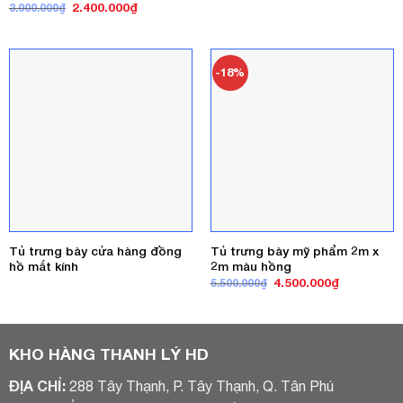
Giá
Giá
2.400.000
₫
3.000.000
₫
gốc
hiện
là:
tại
3.000.000₫.
là:
2.400.000₫.
-18%
Tủ trưng bày cửa hàng đồng
Tủ trưng bày mỹ phẩm 2m x
hồ mắt kính
2m màu hồng
Giá
Giá
4.500.000
₫
5.500.000
₫
gốc
hiện
là:
tại
5.500.000₫.
là:
4.500.000₫
KHO HÀNG THANH LÝ HD
ĐỊA CHỈ:
288 Tây Thạnh, P. Tây Thạnh, Q. Tân Phú