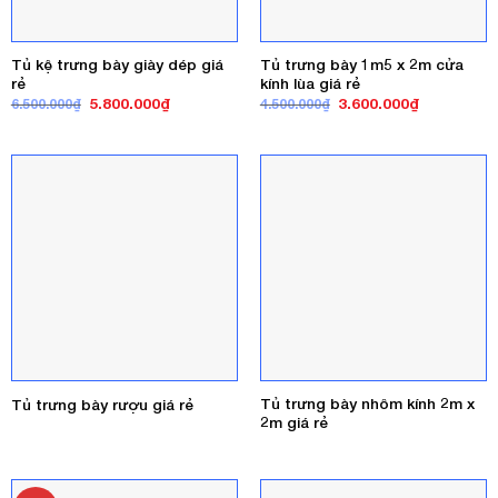
Tủ kệ trưng bày giày dép giá
Tủ trưng bày 1m5 x 2m cửa
rẻ
kính lùa giá rẻ
Giá
Giá
Giá
Giá
5.800.000
₫
3.600.000
₫
6.500.000
₫
4.500.000
₫
gốc
hiện
gốc
hiện
là:
tại
là:
tại
6.500.000₫.
là:
4.500.000₫.
là:
5.800.000₫.
3.600.000₫
Tủ trưng bày nhôm kính 2m x
Tủ trưng bày rượu giá rẻ
2m giá rẻ