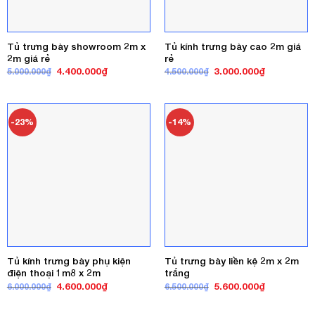
Tủ trưng bày showroom 2m x
Tủ kính trưng bày cao 2m giá
2m giá rẻ
rẻ
Giá
Giá
Giá
Giá
4.400.000
₫
3.000.000
₫
5.000.000
₫
4.500.000
₫
gốc
hiện
gốc
hiện
là:
tại
là:
tại
5.000.000₫.
là:
4.500.000₫.
là:
4.400.000₫.
3.000.000₫
-23%
-14%
Tủ kính trưng bày phụ kiện
Tủ trưng bày liền kệ 2m x 2m
điện thoại 1m8 x 2m
trắng
Giá
Giá
Giá
Giá
4.600.000
₫
5.600.000
₫
6.000.000
₫
6.500.000
₫
gốc
hiện
gốc
hiện
là:
tại
là:
tại
6.000.000₫.
là:
6.500.000₫.
là: