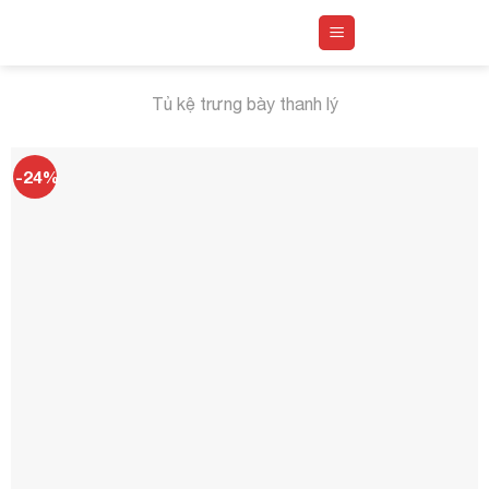
Skip
to
content
Tủ kệ trưng bày thanh lý
-24%