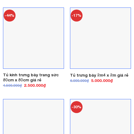
là:
tại
3.500.000₫.
là:
3.050.000₫
-44%
-17%
Tủ kính trưng bày trang sức
Tủ trưng bày 2m4 x 2m giá rẻ
80cm x 80cm giá rẻ
Giá
Giá
5.000.000
₫
6.000.000
₫
gốc
hiện
Giá
Giá
2.500.000
₫
4.500.000
₫
là:
tại
gốc
hiện
6.000.000₫.
là:
là:
tại
5.000.000₫
4.500.000₫.
là:
2.500.000₫.
-30%