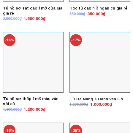
Tủ hồ sơ sắt cao 1m8 cửa lùa
Hộc tủ cabin 3 ngăn cũ giá rẻ
giá rẻ
Giá
Giá
350.000
₫
550.000
₫
gốc
hiện
Giá
Giá
1.500.000
₫
2.000.000
₫
là:
tại
gốc
hiện
550.000₫.
là:
là:
tại
350.000₫.
2.000.000₫.
là:
1.500.000₫.
-14%
-17%
Tủ hồ sơ thấp 1m6 màu vân
Tủ Đa Năng 4 Cánh Vân Gỗ
sồi cũ
Giá
Giá
1.000.000
₫
1.200.000
₫
gốc
hiện
Giá
Giá
1.200.000
₫
1.400.000
₫
là:
tại
gốc
hiện
1.200.000₫.
là:
là:
tại
1.000.000₫
1.400.000₫.
là:
1.200.000₫.
-18%
-35%