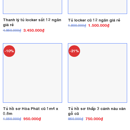
Thanh lý tủ locker sắt 12 ngăn
Tủ locker cũ 12 ngăn giá rẻ
giá rẻ
Giá
Giá
1.500.000
₫
1.800.000
₫
gốc
hiện
Giá
Giá
3.450.000
₫
4.950.000
₫
là:
tại
gốc
hiện
1.800.000₫.
là:
là:
tại
1.500.000₫
4.950.000₫.
là:
3.450.000₫.
-10%
-21%
Tủ hồ sơ Hòa Phát cũ 1m4 x
Tủ hồ sơ thấp 3 cánh nâu vân
0.8m
gỗ cũ
Giá
Giá
Giá
Giá
950.000
₫
750.000
₫
1.050.000
₫
950.000
₫
gốc
hiện
gốc
hiện
là:
tại
là:
tại
1.050.000₫.
là:
950.000₫.
là: