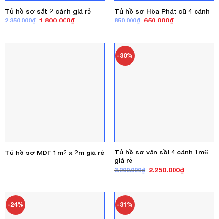
Tủ hồ sơ sắt 2 cánh giá rẻ
Tủ hồ sơ Hòa Phát cũ 4 cánh
Giá
Giá
Giá
Giá
1.800.000
₫
650.000
₫
2.350.000
₫
850.000
₫
gốc
hiện
gốc
hiện
là:
tại
là:
tại
2.350.000₫.
là:
850.000₫.
là:
1.800.000₫.
650.000₫.
-30%
Tủ hồ sơ vân sồi 4 cánh 1m6
Tủ hồ sơ MDF 1m2 x 2m giá rẻ
giá rẻ
Giá
Giá
2.250.000
₫
3.200.000
₫
gốc
hiện
là:
tại
3.200.000₫.
là:
2.250.000₫
-24%
-31%