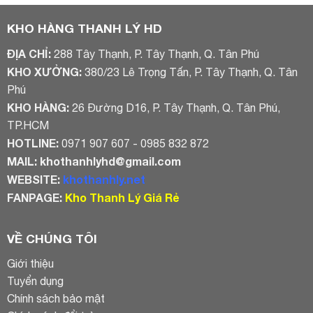
950.000₫.
750.000₫.
KHO HÀNG THANH LÝ HD
ĐỊA CHỈ:
288 Tây Thạnh, P. Tây Thạnh, Q. Tân Phú
KHO XƯỞNG:
380/23 Lê Trọng Tấn, P. Tây Thạnh, Q. Tân
Phú
KHO HÀNG:
26 Đường D16, P. Tây Thạnh, Q. Tân Phú,
TP.HCM
HOTLINE:
0971 907 607 - 0985 832 872
MAIL:
khothanhlyhd@gmail.com
WEBSITE:
khothanhly.net
FANPAGE:
Kho Thanh Lý Giá Rẻ
VỀ CHÚNG TÔI
Giới thiệu
Tuyển dụng
Chính sách bảo mật