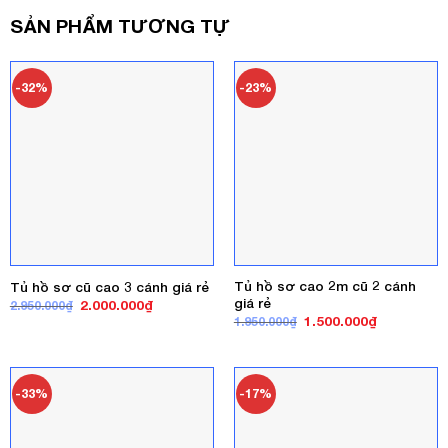
SẢN PHẨM TƯƠNG TỰ
-32%
-23%
Tủ hồ sơ cao 2m cũ 2 cánh
Tủ hồ sơ cũ cao 3 cánh giá rẻ
giá rẻ
Giá
Giá
2.000.000
₫
2.950.000
₫
gốc
hiện
Giá
Giá
1.500.000
₫
1.950.000
₫
là:
tại
gốc
hiện
2.950.000₫.
là:
là:
tại
2.000.000₫.
1.950.000₫.
là:
1.500.000₫
-33%
-17%