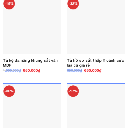
-15%
-32%
Tủ kệ đa năng khung sắt ván
Tủ hồ sơ sắt thấp 2 cánh cửa
MDF
lùa cũ giá rẻ
Giá
Giá
Giá
Giá
850.000
₫
650.000
₫
1.000.000
₫
950.000
₫
gốc
hiện
gốc
hiện
là:
tại
là:
tại
1.000.000₫.
là:
950.000₫.
là:
850.000₫.
650.000₫.
-30%
-17%