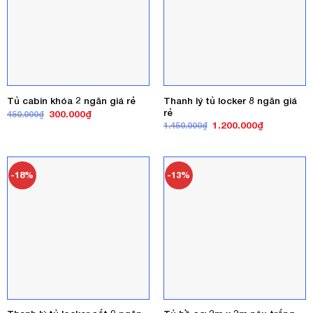
Thanh lý tủ locker 8 ngăn giá
Tủ cabin khóa 2 ngăn giá rẻ
rẻ
Giá
Giá
300.000
₫
450.000
₫
gốc
hiện
Giá
Giá
1.200.000
₫
1.450.000
₫
là:
tại
gốc
hiện
450.000₫.
là:
là:
tại
300.000₫.
1.450.000₫.
là:
1.200.000₫
-18%
-13%