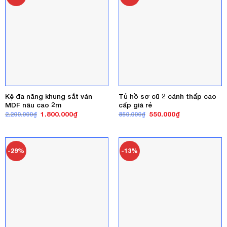
Kệ đa năng khung sắt ván
Tủ hồ sơ cũ 2 cánh thấp cao
MDF nâu cao 2m
cấp giá rẻ
Giá
Giá
Giá
Giá
1.800.000
₫
550.000
₫
2.200.000
₫
850.000
₫
gốc
hiện
gốc
hiện
là:
tại
là:
tại
2.200.000₫.
là:
850.000₫.
là:
1.800.000₫.
550.000₫.
-29%
-13%