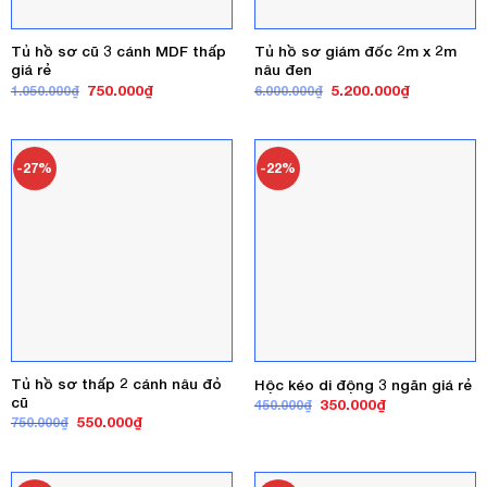
Tủ hồ sơ cũ 3 cánh MDF thấp
Tủ hồ sơ giám đốc 2m x 2m
giá rẻ
nâu đen
Giá
Giá
Giá
Giá
750.000
₫
5.200.000
₫
1.050.000
₫
6.000.000
₫
gốc
hiện
gốc
hiện
là:
tại
là:
tại
1.050.000₫.
là:
6.000.000₫.
là:
750.000₫.
5.200.000₫
-27%
-22%
Tủ hồ sơ thấp 2 cánh nâu đỏ
Hộc kéo di động 3 ngăn giá rẻ
cũ
Giá
Giá
350.000
₫
450.000
₫
gốc
hiện
Giá
Giá
550.000
₫
750.000
₫
là:
tại
gốc
hiện
450.000₫.
là:
là:
tại
350.000₫.
750.000₫.
là:
550.000₫.