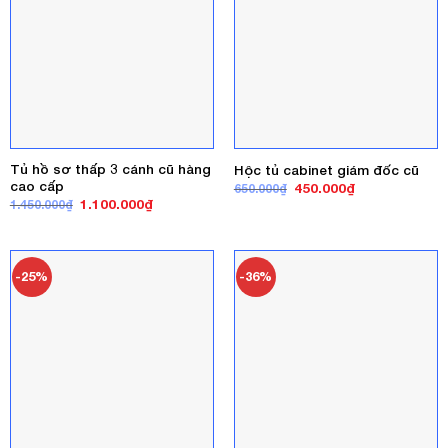
Tủ hồ sơ thấp 3 cánh cũ hàng
Hộc tủ cabinet giám đốc cũ
cao cấp
Giá
Giá
450.000
₫
650.000
₫
gốc
hiện
Giá
Giá
1.100.000
₫
1.450.000
₫
là:
tại
gốc
hiện
650.000₫.
là:
là:
tại
450.000₫.
1.450.000₫.
là:
1.100.000₫.
-25%
-36%