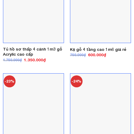
Tủ hồ sơ thấp 4 cánh 1m3 gỗ
Kệ gỗ 4 tầng cao 1m6 giá rẻ
Acrylic cao cấp
Giá
Giá
600.000
₫
750.000
₫
gốc
hiện
Giá
Giá
1.350.000
₫
1.750.000
₫
là:
tại
gốc
hiện
750.000₫.
là:
là:
tại
600.000₫.
1.750.000₫.
là:
1.350.000₫.
-23%
-24%