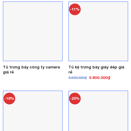
-11%
Tủ trưng bày công ty camera
Tủ kệ trưng bày giày dép giá
giá rẻ
rẻ
Giá
Giá
5.800.000
₫
6.500.000
₫
gốc
hiện
là:
tại
6.500.000₫.
là:
5.800.000₫
-18%
-25%