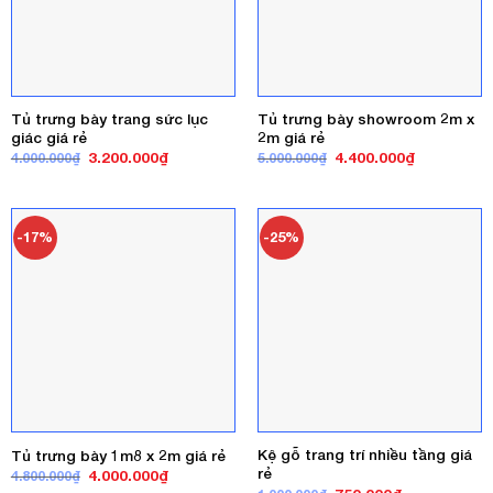
Tủ trưng bày trang sức lục
Tủ trưng bày showroom 2m x
giác giá rẻ
2m giá rẻ
Giá
Giá
Giá
Giá
3.200.000
₫
4.400.000
₫
4.000.000
₫
5.000.000
₫
gốc
hiện
gốc
hiện
là:
tại
là:
tại
4.000.000₫.
là:
5.000.000₫.
là:
3.200.000₫.
4.400.000₫
-17%
-25%
Kệ gỗ trang trí nhiều tầng giá
Tủ trưng bày 1m8 x 2m giá rẻ
rẻ
Giá
Giá
4.000.000
₫
4.800.000
₫
gốc
hiện
Giá
Giá