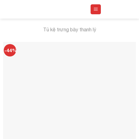
Skip
to
content
Tủ kệ trưng bày thanh lý
-44%