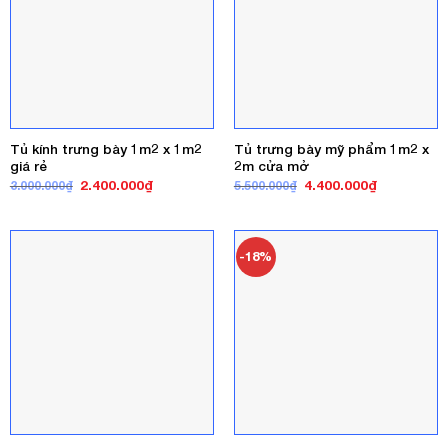
Tủ kính trưng bày 1m2 x 1m2
Tủ trưng bày mỹ phẩm 1m2 x
giá rẻ
2m cửa mở
Giá
Giá
Giá
Giá
2.400.000
₫
4.400.000
₫
3.000.000
₫
5.500.000
₫
gốc
hiện
gốc
hiện
là:
tại
là:
tại
3.000.000₫.
là:
5.500.000₫.
là:
2.400.000₫.
4.400.000₫
-18%