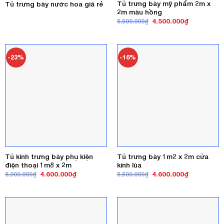
Tủ trưng bày mỹ phẩm 2m x
Tủ trưng bày nước hoa giá rẻ
2m màu hồng
Giá
Giá
4.500.000
₫
5.500.000
₫
gốc
hiện
là:
tại
5.500.000₫.
là:
4.500.000₫
-23%
-16%
Tủ kính trưng bày phụ kiện
Tủ trưng bày 1m2 x 2m cửa
điện thoại 1m8 x 2m
kính lùa
Giá
Giá
Giá
Giá
4.600.000
₫
4.600.000
₫
6.000.000
₫
5.500.000
₫
gốc
hiện
gốc
hiện
là:
tại
là:
tại
6.000.000₫.
là:
5.500.000₫.
là:
4.600.000₫.
4.600.000₫