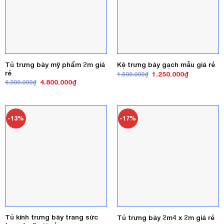
Tủ trưng bày mỹ phẩm 2m giá
Kệ trưng bày gạch mẫu giá rẻ
rẻ
Giá
Giá
1.250.000
₫
1.500.000
₫
gốc
hiện
Giá
Giá
4.800.000
₫
6.000.000
₫
là:
tại
gốc
hiện
1.500.000₫.
là:
là:
tại
1.250.000₫
6.000.000₫.
là:
4.800.000₫.
-13%
-17%
Tủ kính trưng bày trang sức
Tủ trưng bày 2m4 x 2m giá rẻ