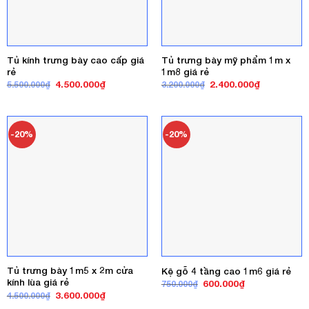
Tủ kính trưng bày cao cấp giá
Tủ trưng bày mỹ phẩm 1m x
rẻ
1m8 giá rẻ
Giá
Giá
Giá
Giá
4.500.000
₫
2.400.000
₫
5.500.000
₫
3.200.000
₫
gốc
hiện
gốc
hiện
là:
tại
là:
tại
5.500.000₫.
là:
3.200.000₫.
là:
4.500.000₫.
2.400.000₫
-20%
-20%
Tủ trưng bày 1m5 x 2m cửa
Kệ gỗ 4 tầng cao 1m6 giá rẻ
kính lùa giá rẻ
Giá
Giá
600.000
₫
750.000
₫
gốc
hiện
Giá
Giá
3.600.000
₫
4.500.000
₫
là:
tại
gốc
hiện