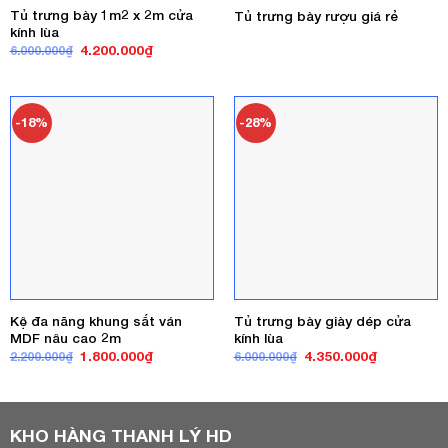
Tủ trưng bày 1m2 x 2m cửa
Tủ trưng bày rượu giá rẻ
kính lùa
Giá
Giá
4.200.000
₫
6.000.000
₫
gốc
hiện
là:
tại
6.000.000₫.
là:
4.200.000₫.
-18%
-28%
Kệ đa năng khung sắt ván
Tủ trưng bày giày dép cửa
MDF nâu cao 2m
kính lùa
Giá
Giá
Giá
Giá
1.800.000
₫
4.350.000
₫
2.200.000
₫
6.000.000
₫
gốc
hiện
gốc
hiện
là:
tại
là:
tại
2.200.000₫.
là:
6.000.000₫.
là:
1.800.000₫.
4.350.000₫
KHO HÀNG THANH LÝ HD