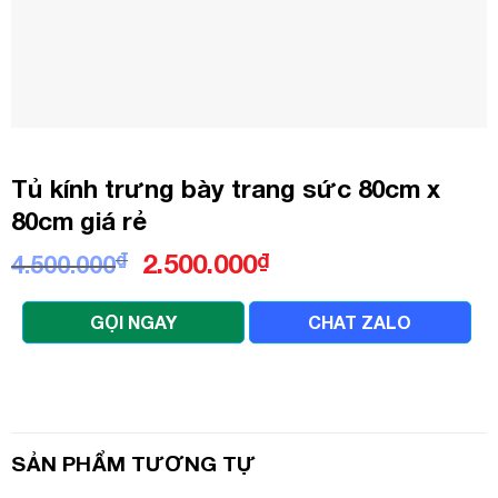
Tủ kính trưng bày trang sức 80cm x
80cm giá rẻ
Giá
Giá
₫
2.500.000
₫
4.500.000
gốc
hiện
là:
tại
GỌI NGAY
CHAT ZALO
4.500.000₫.
là:
2.500.000₫.
SẢN PHẨM TƯƠNG TỰ