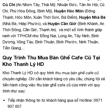
Củ Chi
(An Nhơn Tây, Thái Mỹ, Nhuận Đức, Tân An Hội, Củ
Huyện Hóc Môn
Chi, Phú Hòa Đông, Bình Mỹ),
(Đông
Huyện Nhà Bè
Thạnh, Hóc Môn, Xuân Thới Sơn, Bà Điểm),
Huyện Cần Giờ
(Nhà Bè, Hiệp Phước), và
(Bình Khánh, An
Thới Đông, Cần Giờ, Thạnh An). và một số tỉnh thành giáp
ranh với TPHCM như Đồng Nai, Long An, Tây Ninh, Bình
Dương, Vũng Tàu, Bình Thuận, Bình Phước, Ninh Thuận,
Tiền Giang…
Quy Trình Thu Mua Bàn Ghế Cafe Cũ Tại
Kho Thanh Lý HD
Kho Thanh Lý HD có quy trình
thu mua bàn ghế cafe cũ
chuyên nghiệp. Chỉ cần khách hàng có yêu cầu, chúng tôi sẽ
tiến hành công việc thu bàn ghế cafe cũ của mình với quy
trình như sau:
Tiếp nhận thông tin từ khách hàng qua số Hotline: 0971
907 607