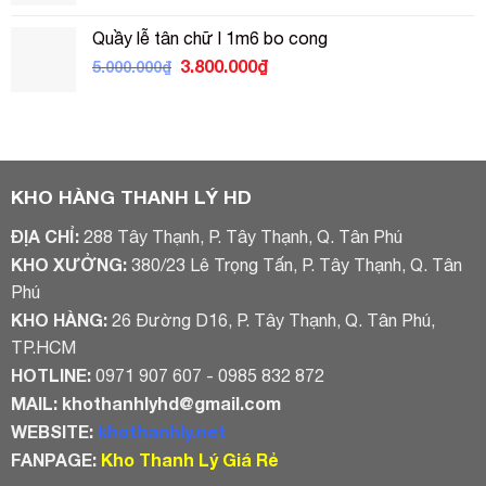
là:
tại
Quầy lễ tân chữ l 1m6 bo cong
4.000.000₫.
là:
Giá
Giá
3.800.000
₫
5.000.000
₫
3.500.000₫.
gốc
hiện
là:
tại
5.000.000₫.
là:
3.800.000₫.
KHO HÀNG THANH LÝ HD
ĐỊA CHỈ:
288 Tây Thạnh, P. Tây Thạnh, Q. Tân Phú
KHO XƯỞNG:
380/23 Lê Trọng Tấn, P. Tây Thạnh, Q. Tân
Phú
KHO HÀNG:
26 Đường D16, P. Tây Thạnh, Q. Tân Phú,
TP.HCM
HOTLINE:
0971 907 607 - 0985 832 872
MAIL:
khothanhlyhd@gmail.com
WEBSITE:
khothanhly.net
FANPAGE:
Kho Thanh Lý Giá Rẻ