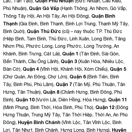
Quận Phú Nhuận
Lạc, Tân Tạo),
(Đức Nhuận, Cầu Kiệu,
Quận Gò Vấp
Phú Nhuận),
(Hạnh Thông, An Nhơn, Gò Vấp,
Quận Bình
Thông Tây Hội, An Hội Tây, An Hội Đông),
Thạnh
(Gia Định, Bình Thạnh, Bình Lợi Trung, Thạnh Mỹ Tây,
Quận Thủ Đức
Bình Quới),
(cũ) – nay thuộc TP. Thủ Đức
(Hiệp Bình, Tam Bình, Thủ Đức, Linh Xuân, Long Bình, Tăng
Nhơn Phú, Phước Long, Long Phước, Long Trường, An
Quận 1
Khánh, Bình Trưng, Cát Lái),
(Tân Định, Sài Gòn,
Quận 3
Bến Thành, Cầu Ông Lãnh),
(Xuân Hòa, Nhiêu Lộc,
Quận 4
Quận 5
Bàn Cờ),
(Vĩnh Hội, Khánh Hội, Xóm Chiếu),
Quận 6
(Chợ Quán, An Đông, Chợ Lớn),
(Bình Tiên, Bình
Quận 7
Tây, Bình Phú, Phú Lâm),
(Tân Mỹ, Phú Thuận, Tân
Quận 8
Hưng, Tân Thuận),
(Chánh Hưng, Bình Đông, Phú
Quận 10
Quận 11
Định),
(Vườn Lài, Diên Hồng, Hòa Hưng),
Quận 12
(Minh Phụng, Bình Thới, Hòa Bình, Phú Thọ),
(Đông
Hưng Thuận, Trung Mỹ Tây, Tân Thới Hiệp, Thới An, An Phú
Huyện Bình Chánh
Đông),
(Vĩnh Lộc, Tân Vĩnh Lộc, Bình
Huyện
Lợi, Tân Nhựt, Bình Chánh, Hưng Long, Bình Hưng),