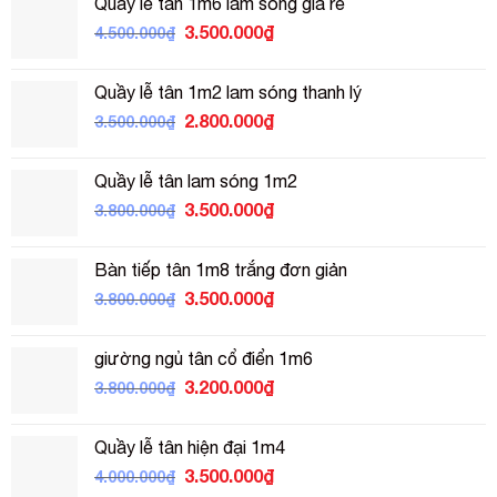
Quầy lễ tân 1m6 lam sóng giá rẻ
Giá
Giá
3.500.000
₫
4.500.000
₫
gốc
hiện
là:
tại
Quầy lễ tân 1m2 lam sóng thanh lý
4.500.000₫.
là:
Giá
Giá
2.800.000
₫
3.500.000
₫
3.500.000₫.
gốc
hiện
là:
tại
Quầy lễ tân lam sóng 1m2
3.500.000₫.
là:
Giá
Giá
3.500.000
₫
3.800.000
₫
2.800.000₫.
gốc
hiện
là:
tại
Bàn tiếp tân 1m8 trắng đơn giản
3.800.000₫.
là:
Giá
Giá
3.500.000
₫
3.800.000
₫
3.500.000₫.
gốc
hiện
là:
tại
giường ngủ tân cổ điển 1m6
3.800.000₫.
là:
Giá
Giá
3.200.000
₫
3.800.000
₫
3.500.000₫.
gốc
hiện
là:
tại
Quầy lễ tân hiện đại 1m4
3.800.000₫.
là:
Giá
Giá
3.500.000
₫
4.000.000
₫
3.200.000₫.
gốc
hiện