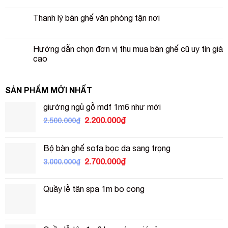
Thanh lý bàn ghế văn phòng tận nơi
Hướng dẫn chọn đơn vị thu mua bàn ghế cũ uy tín giá
cao
SẢN PHẨM MỚI NHẤT
giường ngủ gỗ mdf 1m6 như mới
Giá
Giá
2.200.000
₫
2.500.000
₫
gốc
hiện
là:
tại
Bộ bàn ghế sofa bọc da sang trọng
2.500.000₫.
là:
Giá
Giá
2.700.000
₫
3.000.000
₫
2.200.000₫.
gốc
hiện
là:
tại
Quầy lễ tân spa 1m bo cong
3.000.000₫.
là:
2.700.000₫.