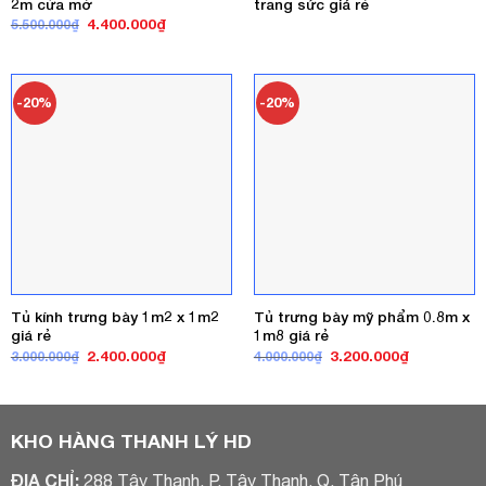
2m cửa mở
trang sức giá rẻ
Giá
Giá
4.400.000
₫
5.500.000
₫
gốc
hiện
là:
tại
5.500.000₫.
là:
4.400.000₫.
-20%
-20%
Tủ kính trưng bày 1m2 x 1m2
Tủ trưng bày mỹ phẩm 0.8m x
giá rẻ
1m8 giá rẻ
Giá
Giá
Giá
Giá
2.400.000
₫
3.200.000
₫
3.000.000
₫
4.000.000
₫
gốc
hiện
gốc
hiện
là:
tại
là:
tại
3.000.000₫.
là:
4.000.000₫.
là:
2.400.000₫.
3.200.000₫
KHO HÀNG THANH LÝ HD
ĐỊA CHỈ:
288 Tây Thạnh, P. Tây Thạnh, Q. Tân Phú