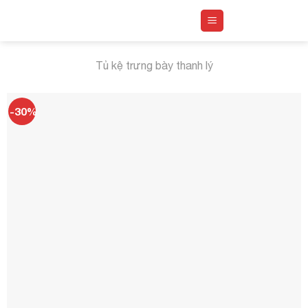
Skip
to
content
Tủ kệ trưng bày thanh lý
-30%