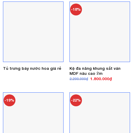
5.800.000₫
-18%
Kệ đa năng khung sắt ván
Tủ trưng bày nước hoa giá rẻ
MDF nâu cao 2m
Giá
Giá
1.800.000
₫
2.200.000
₫
gốc
hiện
là:
tại
2.200.000₫.
là:
1.800.000₫
-19%
-22%