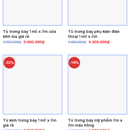
Tủ trưng bày 1m5 x 2m cửa
Tủ trưng bày phụ kiện điện
kính lùa giá rẻ
thoại 1m2 x 2m
Giá
Giá
Giá
Giá
3.600.000
₫
4.300.000
₫
4.500.000
₫
4.900.000
₫
gốc
hiện
gốc
hiện
là:
tại
là:
tại
4.500.000₫.
là:
4.900.000₫.
là:
3.600.000₫.
4.300.000₫
-33%
-18%
Tủ kính trưng bày 1m2 x 2m
Tủ trưng bày mỹ phẩm 2m x
giá rẻ
2m màu hồng