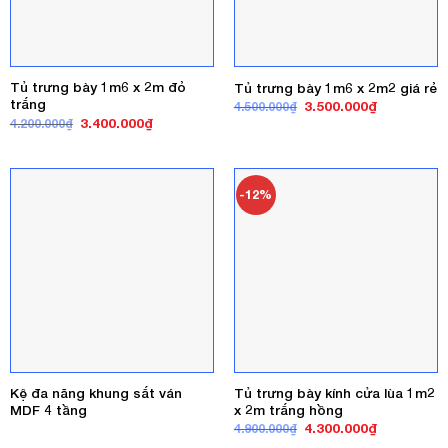
Tủ trưng bày 1m6 x 2m đỏ
Tủ trưng bày 1m6 x 2m2 giá rẻ
trắng
Giá
Giá
3.500.000
₫
4.500.000
₫
gốc
hiện
Giá
Giá
3.400.000
₫
4.200.000
₫
là:
tại
gốc
hiện
4.500.000₫.
là:
là:
tại
3.500.000₫
4.200.000₫.
là:
3.400.000₫.
-12%
Kệ đa năng khung sắt ván
Tủ trưng bày kính cửa lùa 1m2
MDF 4 tầng
x 2m trắng hồng
Giá
Giá
4.300.000
₫
4.900.000
₫
gốc
hiện