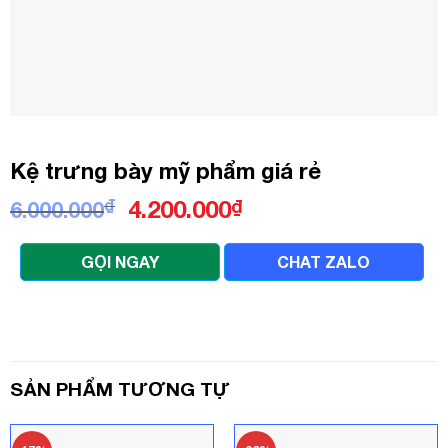
Kệ trưng bày mỹ phẩm giá rẻ
Giá
Giá
₫
4.200.000
₫
6.000.000
gốc
hiện
là:
tại
GỌI NGAY
CHAT ZALO
6.000.000₫.
là:
4.200.000₫.
SẢN PHẨM TƯƠNG TỰ