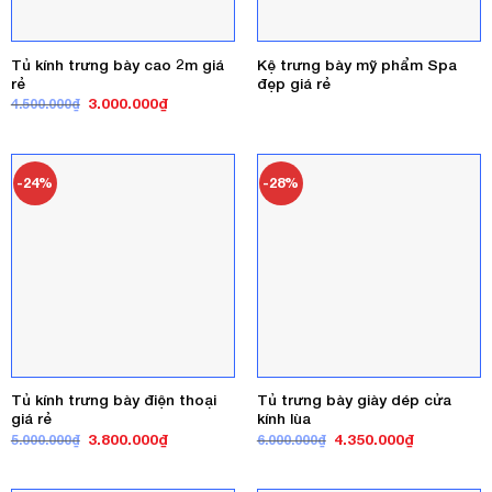
Tủ kính trưng bày cao 2m giá
Kệ trưng bày mỹ phẩm Spa
rẻ
đẹp giá rẻ
Giá
Giá
3.000.000
₫
4.500.000
₫
gốc
hiện
là:
tại
4.500.000₫.
là:
3.000.000₫.
-24%
-28%
Tủ kính trưng bày điện thoại
Tủ trưng bày giày dép cửa
giá rẻ
kính lùa
Giá
Giá
Giá
Giá
3.800.000
₫
4.350.000
₫
5.000.000
₫
6.000.000
₫
gốc
hiện
gốc
hiện
là:
tại
là:
tại
5.000.000₫.
là:
6.000.000₫.
là: