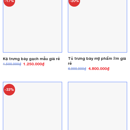
-17%
-20%
Tủ trưng bày mỹ phẩm 2m giá
Kệ trưng bày gạch mẫu giá rẻ
rẻ
Giá
Giá
1.250.000
₫
1.500.000
₫
gốc
hiện
Giá
Giá
4.800.000
₫
6.000.000
₫
là:
tại
gốc
hiện
1.500.000₫.
là:
là:
tại
1.250.000₫.
6.000.000₫.
là:
4.800.000₫
-33%