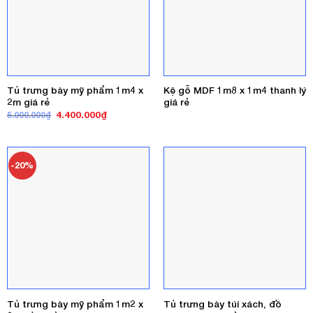
Tủ trưng bày mỹ phẩm 1m4 x
Kệ gỗ MDF 1m8 x 1m4 thanh lý
2m giá rẻ
giá rẻ
Giá
Giá
4.400.000
₫
5.000.000
₫
gốc
hiện
là:
tại
5.000.000₫.
là:
4.400.000₫.
-20%
Tủ trưng bày mỹ phẩm 1m2 x
Tủ trưng bày túi xách, đồ