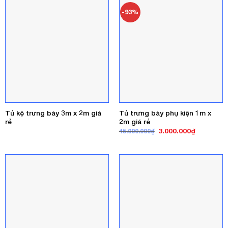
3.800.000₫.
4.350.000₫
-93%
Tủ kệ trưng bày 3m x 2m giá
Tủ trưng bày phụ kiện 1m x
rẻ
2m giá rẻ
Giá
Giá
3.000.000
₫
45.000.000
₫
gốc
hiện
là:
tại
45.000.000₫.
là:
3.000.000