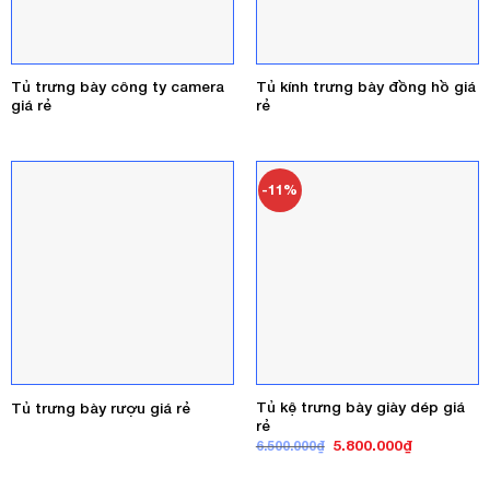
Tủ trưng bày công ty camera
Tủ kính trưng bày đồng hồ giá
giá rẻ
rẻ
-11%
Tủ kệ trưng bày giày dép giá
Tủ trưng bày rượu giá rẻ
rẻ
Giá
Giá
5.800.000
₫
6.500.000
₫
gốc
hiện
là:
tại
6.500.000₫.
là: