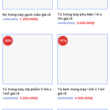
Tủ trưng bày phụ kiện 1m x
Kệ trưng bày gạch mẫu giá rẻ
2m giá rẻ
Giá
Giá
1.250.000
₫
1.500.000
₫
gốc
hiện
Giá
Giá
3.000.000
₫
45.000.000
₫
là:
tại
gốc
hiện
1.500.000₫.
là:
là:
tại
1.250.000₫.
45.000.000₫.
là:
3.000.000
-20%
-27%
Tủ trưng bày mỹ phẩm 0.8m x
Tủ kính trưng bày 1m6 x 1m2
1m8 giá rẻ
giá rẻ
Giá
Giá
Giá
Giá
3.200.000
₫
4.000.000
₫
4.000.000
₫
5.500.000
₫
gốc
hiện
gốc
hiện
là:
tại
là:
tại
4.000.000₫.
là:
5.500.000₫.
là: