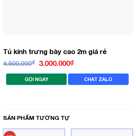
Tủ kính trưng bày cao 2m giá rẻ
Giá
Giá
₫
3.000.000
₫
4.500.000
gốc
hiện
là:
tại
GỌI NGAY
CHAT ZALO
4.500.000₫.
là:
3.000.000₫.
SẢN PHẨM TƯƠNG TỰ