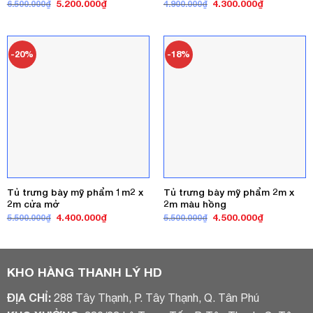
Giá
Giá
Giá
Giá
5.200.000
₫
4.300.000
₫
6.500.000
₫
4.900.000
₫
gốc
hiện
gốc
hiện
là:
tại
là:
tại
6.500.000₫.
là:
4.900.000₫.
là:
5.200.000₫.
4.300.000₫
-20%
-18%
Tủ trưng bày mỹ phẩm 1m2 x
Tủ trưng bày mỹ phẩm 2m x
2m cửa mở
2m màu hồng
Giá
Giá
Giá
Giá
4.400.000
₫
4.500.000
₫
5.500.000
₫
5.500.000
₫
gốc
hiện
gốc
hiện
là:
tại
là:
tại
5.500.000₫.
là:
5.500.000₫.
là:
4.400.000₫.
4.500.000₫
KHO HÀNG THANH LÝ HD
ĐỊA CHỈ:
288 Tây Thạnh, P. Tây Thạnh, Q. Tân Phú