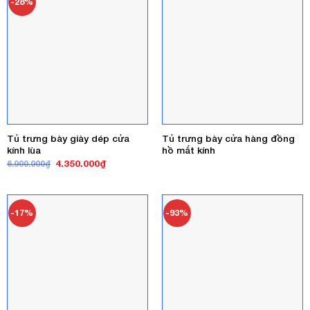
-28%
Tủ trưng bày giày dép cửa
Tủ trưng bày cửa hàng đồng
kính lùa
hồ mắt kính
Giá
Giá
4.350.000
₫
6.000.000
₫
gốc
hiện
là:
tại
6.000.000₫.
là:
4.350.000₫.
-17%
-93%