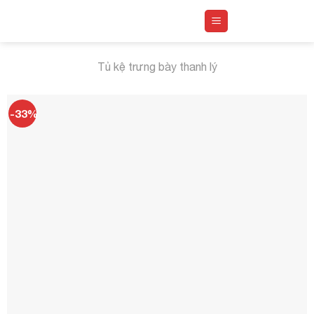
Skip
to
content
Tủ kệ trưng bày thanh lý
-33%