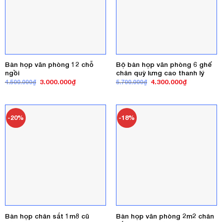
Bàn họp văn phòng 12 chỗ
Bộ bàn họp văn phòng 6 ghế
ngồi
chân quỳ lưng cao thanh lý
Giá
Giá
Giá
Giá
3.000.000
₫
4.300.000
₫
4.500.000
₫
5.700.000
₫
gốc
hiện
gốc
hiện
là:
tại
là:
tại
4.500.000₫.
là:
5.700.000₫.
là:
3.000.000₫.
4.300.000₫
-20%
-18%
Bàn họp văn phòng 2m2 chân
Bàn họp chân sắt 1m8 cũ