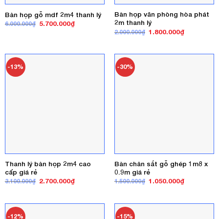
Bàn họp văn phòng hòa phát
Bàn họp gỗ mdf 2m4 thanh lý
2m thanh lý
Giá
Giá
5.700.000
₫
6.000.000
₫
gốc
hiện
Giá
Giá
1.800.000
₫
2.000.000
₫
là:
tại
gốc
hiện
6.000.000₫.
là:
là:
tại
5.700.000₫.
2.000.000₫.
là:
1.800.000₫
-13%
-30%
Thanh lý bàn họp 2m4 cao
Bàn chân sắt gỗ ghép 1m8 x
cấp giá rẻ
0.9m giá rẻ
Giá
Giá
Giá
Giá
2.700.000
₫
1.050.000
₫
3.100.000
₫
1.500.000
₫
gốc
hiện
gốc
hiện
là:
tại
là:
tại
3.100.000₫.
là:
1.500.000₫.
là:
2.700.000₫.
1.050.000₫
-12%
-15%