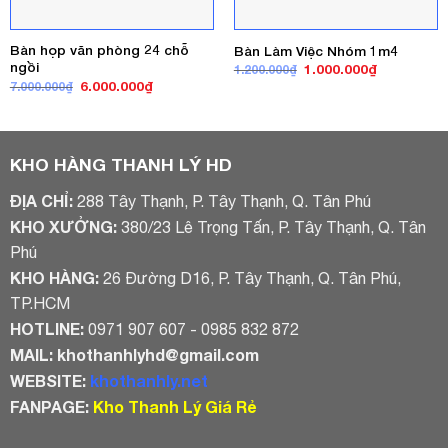
Bàn họp văn phòng 24 chỗ
Bàn Làm Việc Nhóm 1m4
ngồi
Giá
Giá
1.000.000
₫
1.200.000
₫
gốc
hiện
Giá
Giá
6.000.000
₫
7.000.000
₫
là:
tại
gốc
hiện
1.200.000₫.
là:
là:
tại
1.000.000₫
7.000.000₫.
là:
6.000.000₫.
KHO HÀNG THANH LÝ HD
ĐỊA CHỈ:
288 Tây Thạnh, P. Tây Thạnh, Q. Tân Phú
KHO XƯỞNG:
380/23 Lê Trọng Tấn, P. Tây Thạnh, Q. Tân
Phú
KHO HÀNG:
26 Đường D16, P. Tây Thạnh, Q. Tân Phú,
TP.HCM
HOTLINE:
0971 907 607 - 0985 832 872
MAIL:
khothanhlyhd@gmail.com
WEBSITE:
khothanhly.net
FANPAGE:
Kho Thanh Lý Giá Rẻ