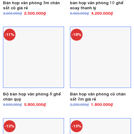
Bàn họp văn phòng 3m chân
bàn họp văn phòng 10 ghế
sắt cũ giá rẻ
xoay thanh lý
Giá
Giá
Giá
Giá
2.500.000
₫
4.200.000
₫
3.000.000
₫
5.000.000
₫
gốc
hiện
gốc
hiện
là:
tại
là:
tại
3.000.000₫.
là:
5.000.000₫.
là:
2.500.000₫.
4.200.000₫
-11%
-18%
Bộ bàn họp văn phòng 8 ghế
Bàn họp văn phòng cũ chân
chân quỳ
sắt 2m giá rẻ
Giá
Giá
Giá
Giá
5.800.000
₫
1.800.000
₫
6.500.000
₫
2.200.000
₫
gốc
hiện
gốc
hiện
là:
tại
là:
tại
6.500.000₫.
là:
2.200.000₫.
là:
5.800.000₫.
1.800.000₫
-13%
-15%