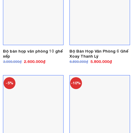
Bộ bàn họp văn phòng 10 ghế
Bộ Bàn Họp Văn Phòng 6 Ghế
xếp
Xoay Thanh Lý
Giá
Giá
Giá
Giá
2.600.000
₫
5.800.000
₫
3.000.000
₫
6.800.000
₫
gốc
hiện
gốc
hiện
là:
tại
là:
tại
3.000.000₫.
là:
6.800.000₫.
là:
2.600.000₫.
5.800.000₫
-5%
-10%