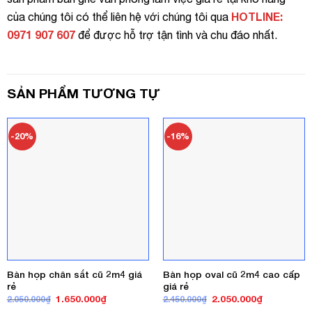
HOTLINE:
của chúng tôi có thể liên hệ với chúng tôi qua
0971 907 607
để được hỗ trợ tận tình và chu đáo nhất.
SẢN PHẨM TƯƠNG TỰ
-20%
-16%
Bàn họp chân sắt cũ 2m4 giá
Bàn họp oval cũ 2m4 cao cấp
rẻ
giá rẻ
Giá
Giá
Giá
Giá
1.650.000
₫
2.050.000
₫
2.050.000
₫
2.450.000
₫
gốc
hiện
gốc
hiện