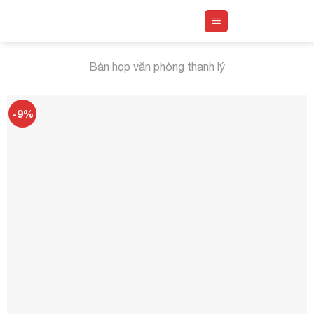
Skip
to
content
Bàn họp văn phòng thanh lý
-9%