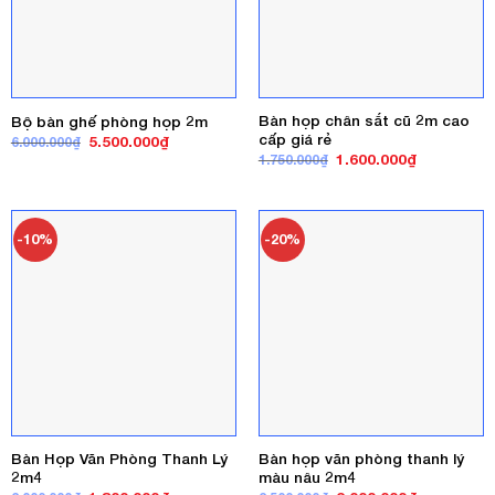
Bàn họp chân sắt cũ 2m cao
Bộ bàn ghế phòng họp 2m
cấp giá rẻ
Giá
Giá
5.500.000
₫
6.000.000
₫
gốc
hiện
Giá
Giá
1.600.000
₫
1.750.000
₫
là:
tại
gốc
hiện
6.000.000₫.
là:
là:
tại
5.500.000₫.
1.750.000₫.
là:
1.600.000₫
-10%
-20%
Bàn Họp Văn Phòng Thanh Lý
Bàn họp văn phòng thanh lý
2m4
màu nâu 2m4