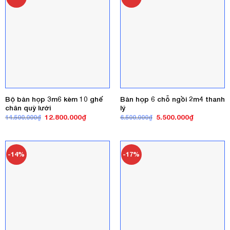
Bộ bàn họp 3m6 kèm 10 ghế
Bàn họp 6 chỗ ngồi 2m4 thanh
chân quỳ lưới
lý
Giá
Giá
Giá
Giá
12.800.000
₫
5.500.000
₫
14.500.000
₫
6.500.000
₫
gốc
hiện
gốc
hiện
là:
tại
là:
tại
14.500.000₫.
là:
6.500.000₫.
là:
12.800.000₫.
5.500.000₫
-14%
-17%