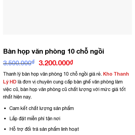
Bàn họp văn phòng 10 chỗ ngồi
Giá
Giá
₫
3.200.000
₫
3.500.000
gốc
hiện
Kho Thanh
Thanh lý bàn họp văn phòng 10 chỗ ngồi giá rẻ.
là:
tại
Lý HD
là đơn vị chuyên cung cấp bàn ghế văn phòng làm
3.500.000₫.
là:
việc cũ, bàn họp văn phòng cũ chất lượng với mức giá tốt
3.200.000₫.
nhất hiện nay.
Cam kết chất lượng sản phẩm
Lắp đặt miễn phí tận nơi
Hỗ trợ đổi trả sản phẩm linh hoạt