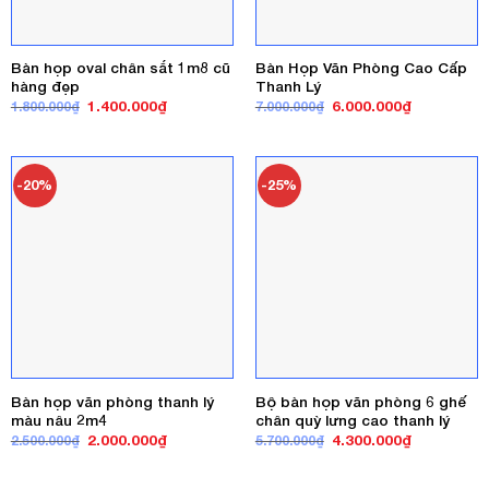
Bàn họp oval chân sắt 1m8 cũ
Bàn Họp Văn Phòng Cao Cấp
hàng đẹp
Thanh Lý
Giá
Giá
Giá
Giá
1.400.000
₫
6.000.000
₫
1.800.000
₫
7.000.000
₫
gốc
hiện
gốc
hiện
là:
tại
là:
tại
1.800.000₫.
là:
7.000.000₫.
là:
1.400.000₫.
6.000.000₫
-20%
-25%
Bàn họp văn phòng thanh lý
Bộ bàn họp văn phòng 6 ghế
màu nâu 2m4
chân quỳ lưng cao thanh lý
Giá
Giá
Giá
Giá
2.000.000
₫
4.300.000
₫
2.500.000
₫
5.700.000
₫
gốc
hiện
gốc
hiện
là:
tại
là:
tại
2.500.000₫.
là:
5.700.000₫.
là: