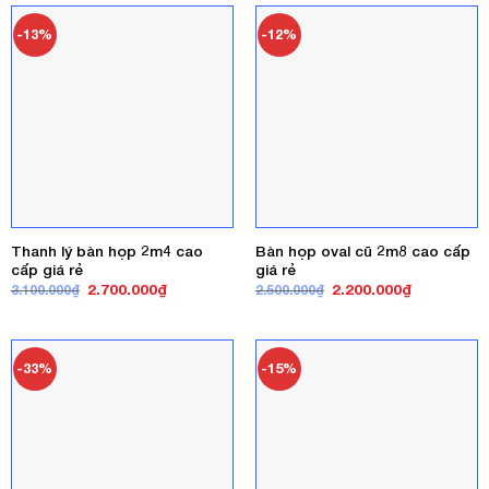
1.800.000₫.
5.500.000₫
-13%
-12%
Thanh lý bàn họp 2m4 cao
Bàn họp oval cũ 2m8 cao cấp
cấp giá rẻ
giá rẻ
Giá
Giá
Giá
Giá
2.700.000
₫
2.200.000
₫
3.100.000
₫
2.500.000
₫
gốc
hiện
gốc
hiện
là:
tại
là:
tại
3.100.000₫.
là:
2.500.000₫.
là:
2.700.000₫.
2.200.000₫
-33%
-15%