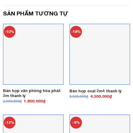
SẢN PHẨM TƯƠNG TỰ
-10%
-18%
Bàn họp văn phòng hòa phát
Bàn họp oval 2m4 thanh lý
2m thanh lý
Giá
Giá
4.500.000
₫
5.500.000
₫
gốc
hiện
Giá
Giá
1.800.000
₫
2.000.000
₫
là:
tại
gốc
hiện
5.500.000₫.
là:
là:
tại
4.500.000₫
2.000.000₫.
là:
1.800.000₫.
-13%
-9%