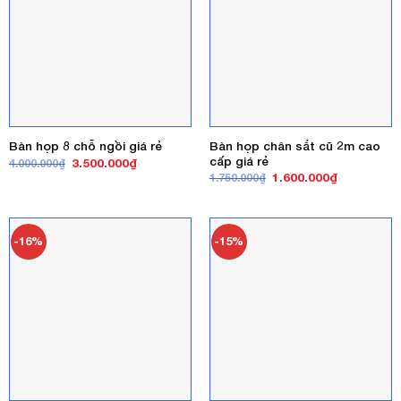
Bàn họp chân sắt cũ 2m cao
Bàn họp 8 chỗ ngồi giá rẻ
cấp giá rẻ
Giá
Giá
3.500.000
₫
4.000.000
₫
gốc
hiện
Giá
Giá
1.600.000
₫
1.750.000
₫
là:
tại
gốc
hiện
4.000.000₫.
là:
là:
tại
3.500.000₫.
1.750.000₫.
là:
1.600.000₫
-16%
-15%