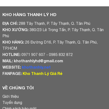
là:
tại
là:
tại
5.500.000₫.
là:
2.800.000₫.
là:
5.200.000₫.
2.200.000₫
KHO HÀNG THANH LÝ HD
ĐỊA CHỈ:
288 Tây Thạnh, P. Tây Thạnh, Q. Tân Phú
KHO XƯỞNG:
380/23 Lê Trọng Tấn, P. Tây Thạnh, Q. Tân
Phú
KHO HÀNG:
26 Đường D16, P. Tây Thạnh, Q. Tân Phú,
TP.HCM
HOTLINE:
0971 907 607 - 0985 832 872
MAIL:
khothanhlyhd@gmail.com
WEBSITE:
khothanhly.net
FANPAGE:
Kho Thanh Lý Giá Rẻ
VỀ CHÚNG TÔI
Giới thiệu
Tuyển dụng
Chính sách bảo mật