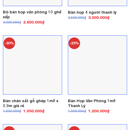
Bộ bàn họp văn phòng 10 ghế
Bàn họp 4 người thanh lý
xếp
Giá
Giá
3.000.000
₫
3.500.000
₫
gốc
hiện
Giá
Giá
2.600.000
₫
3.000.000
₫
là:
tại
gốc
hiện
3.500.000₫.
là:
là:
tại
3.000.000₫
3.000.000₫.
là:
2.600.000₫.
-30%
-25%
Bàn chân sắt gỗ ghép 1m8 x
Bàn Họp Văn Phòng 1m8
0.9m giá rẻ
Thanh Lý
Giá
Giá
Giá
Giá
1.050.000
₫
1.200.000
₫
1.500.000
₫
1.600.000
₫
gốc
hiện
gốc
hiện
là:
tại
là:
tại
1.500.000₫.
là:
1.600.000₫.
là:
1.050.000₫.
1.200.000₫