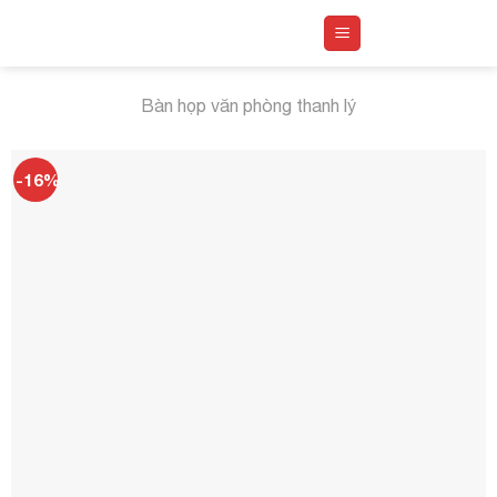
Skip
to
content
Bàn họp văn phòng thanh lý
-16%