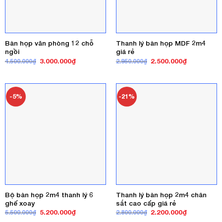
Bàn họp văn phòng 12 chỗ
Thanh lý bàn họp MDF 2m4
ngồi
giá rẻ
Giá
Giá
Giá
Giá
3.000.000
₫
2.500.000
₫
4.500.000
₫
2.950.000
₫
gốc
hiện
gốc
hiện
là:
tại
là:
tại
4.500.000₫.
là:
2.950.000₫.
là:
3.000.000₫.
2.500.000₫
-5%
-21%
Bộ bàn họp 2m4 thanh lý 6
Thanh lý bàn họp 2m4 chân
ghế xoay
sắt cao cấp giá rẻ
Giá
Giá
Giá
Giá
5.200.000
₫
2.200.000
₫
5.500.000
₫
2.800.000
₫
gốc
hiện
gốc
hiện