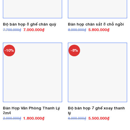
Bộ bàn họp 8 ghế chân quỳ
Bàn họp chân sắt 8 chỗ ngồi
Giá
Giá
Giá
Giá
7.000.000
₫
5.800.000
₫
7.700.000
₫
8.000.000
₫
gốc
hiện
gốc
hiện
là:
tại
là:
tại
7.700.000₫.
là:
8.000.000₫.
là:
7.000.000₫.
5.800.000₫
-10%
-8%
Bàn Họp Văn Phòng Thanh Lý
Bộ bàn họp 7 ghế xoay thanh
2m4
lý
Giá
Giá
Giá
Giá
1.800.000
₫
5.500.000
₫
2.000.000
₫
6.000.000
₫
gốc
hiện
gốc
hiện
là:
tại
là:
tại
2.000.000₫.
là:
6.000.000₫.
là: