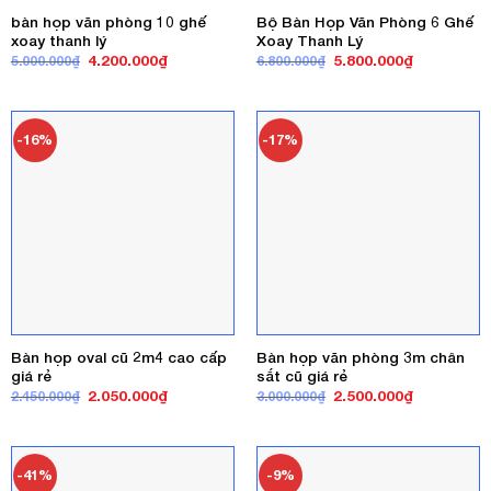
bàn họp văn phòng 10 ghế
Bộ Bàn Họp Văn Phòng 6 Ghế
xoay thanh lý
Xoay Thanh Lý
Giá
Giá
Giá
Giá
4.200.000
₫
5.800.000
₫
5.000.000
₫
6.800.000
₫
gốc
hiện
gốc
hiện
là:
tại
là:
tại
5.000.000₫.
là:
6.800.000₫.
là:
4.200.000₫.
5.800.000₫
-16%
-17%
Bàn họp oval cũ 2m4 cao cấp
Bàn họp văn phòng 3m chân
giá rẻ
sắt cũ giá rẻ
Giá
Giá
Giá
Giá
2.050.000
₫
2.500.000
₫
2.450.000
₫
3.000.000
₫
gốc
hiện
gốc
hiện
là:
tại
là:
tại
2.450.000₫.
là:
3.000.000₫.
là:
2.050.000₫.
2.500.000₫
-41%
-9%