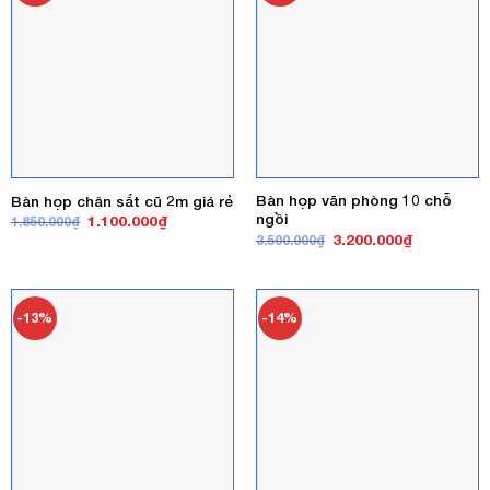
Bàn họp văn phòng 10 chỗ
Bàn họp chân sắt cũ 2m giá rẻ
ngồi
Giá
Giá
1.100.000
₫
1.850.000
₫
gốc
hiện
Giá
Giá
3.200.000
₫
3.500.000
₫
là:
tại
gốc
hiện
1.850.000₫.
là:
là:
tại
1.100.000₫.
3.500.000₫.
là:
3.200.000₫
-13%
-14%