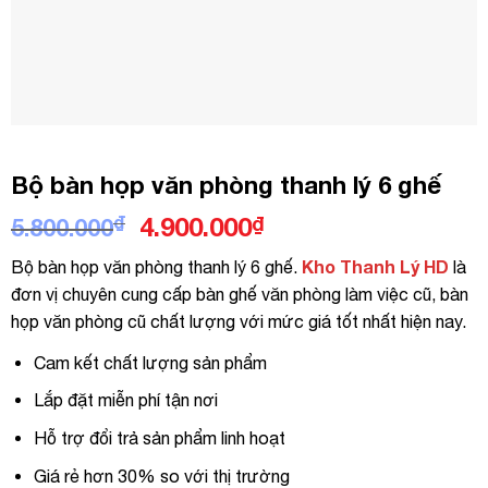
Bộ bàn họp văn phòng thanh lý 6 ghế
Giá
Giá
₫
4.900.000
₫
5.800.000
gốc
hiện
Kho Thanh Lý HD
Bộ bàn họp văn phòng thanh lý 6 ghế.
là
là:
tại
đơn vị chuyên cung cấp bàn ghế văn phòng làm việc cũ, bàn
5.800.000₫.
là:
họp văn phòng cũ chất lượng với mức giá tốt nhất hiện nay.
4.900.000₫.
Cam kết chất lượng sản phẩm
Lắp đặt miễn phí tận nơi
Hỗ trợ đổi trả sản phẩm linh hoạt
Giá rẻ hơn 30% so với thị trường