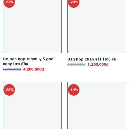
-24%
-20%
Bộ bàn họp thanh lý 6 ghế
Bàn họp chân sắt 1m8 cũ
xoay tựa đầu
Giá
Giá
1.200.000
₫
1.500.000
₫
gốc
hiện
Giá
Giá
4.200.000
₫
5.500.000
₫
là:
tại
gốc
hiện
1.500.000₫.
là:
là:
tại
1.200.000₫
5.500.000₫.
là:
4.200.000₫.
-22%
-14%