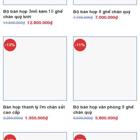
Bộ bàn họp 3m6 kèm 10 ghế
Bộ bàn họp 8 ghế chân quỳ
chân quỳ lưới
Giá
Giá
7.000.000
₫
7.700.000
₫
gốc
hiện
Giá
Giá
12.800.000
₫
14.500.000
₫
là:
tại
gốc
hiện
7.700.000₫.
là:
là:
tại
7.000.000₫
14.500.000₫.
là:
12.800.000₫.
-13%
-11%
Bàn họp thanh lý 2m chân sắt
Bộ bàn họp văn phòng 8 ghế
cao cấp
chân quỳ
Giá
Giá
Giá
Giá
1.950.000
₫
5.800.000
₫
2.250.000
₫
6.500.000
₫
gốc
hiện
gốc
hiện
là:
tại
là:
tại
2.250.000₫.
là:
6.500.000₫.
là:
1.950.000₫.
5.800.000₫