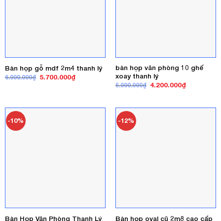
bàn họp văn phòng 10 ghế
Bàn họp gỗ mdf 2m4 thanh lý
xoay thanh lý
Giá
Giá
5.700.000
₫
6.000.000
₫
gốc
hiện
Giá
Giá
4.200.000
₫
5.000.000
₫
là:
tại
gốc
hiện
6.000.000₫.
là:
là:
tại
5.700.000₫.
5.000.000₫.
là:
4.200.000₫
-10%
-12%
Bàn Họp Văn Phòng Thanh Lý
Bàn họp oval cũ 2m8 cao cấp