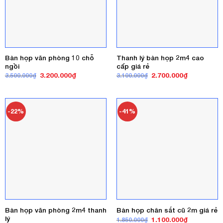
Bàn họp văn phòng 10 chỗ
Thanh lý bàn họp 2m4 cao
ngồi
cấp giá rẻ
Giá
Giá
Giá
Giá
3.200.000
₫
2.700.000
₫
3.500.000
₫
3.100.000
₫
gốc
hiện
gốc
hiện
là:
tại
là:
tại
3.500.000₫.
là:
3.100.000₫.
là:
3.200.000₫.
2.700.000₫
-22%
-41%
Bàn họp văn phòng 2m4 thanh
Bàn họp chân sắt cũ 2m giá rẻ
lý
Giá
Giá
1.100.000
₫
1.850.000
₫