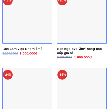
-17%
-20%
Bàn họp oval 2m4 hàng cao
Bàn Làm Việc Nhóm 1m4
cấp giá rẻ
Giá
Giá
1.000.000
₫
1.200.000
₫
gốc
hiện
Giá
Giá
1.600.000
₫
2.000.000
₫
là:
tại
gốc
hiện
1.200.000₫.
là:
là:
tại
1.000.000₫.
2.000.000₫.
là:
1.600.000₫
-24%
-15%