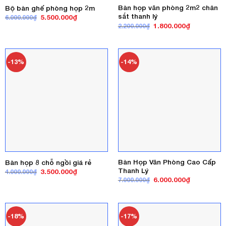
Bàn họp văn phòng 2m2 chân
Bộ bàn ghế phòng họp 2m
sắt thanh lý
Giá
Giá
5.500.000
₫
6.000.000
₫
gốc
hiện
Giá
Giá
1.800.000
₫
2.200.000
₫
là:
tại
gốc
hiện
6.000.000₫.
là:
là:
tại
5.500.000₫.
2.200.000₫.
là:
1.800.000₫
-13%
-14%
Bàn Họp Văn Phòng Cao Cấp
Bàn họp 8 chỗ ngồi giá rẻ
Thanh Lý
Giá
Giá
3.500.000
₫
4.000.000
₫
gốc
hiện
Giá
Giá
6.000.000
₫
7.000.000
₫
là:
tại
gốc
hiện
4.000.000₫.
là:
là:
tại
3.500.000₫.
7.000.000₫.
là:
6.000.000₫
-18%
-17%