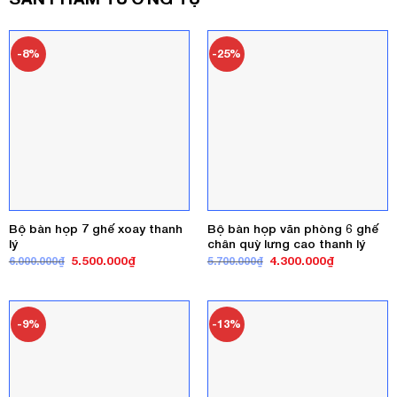
-8%
-25%
Bộ bàn họp 7 ghế xoay thanh
Bộ bàn họp văn phòng 6 ghế
lý
chân quỳ lưng cao thanh lý
Giá
Giá
Giá
Giá
5.500.000
₫
4.300.000
₫
6.000.000
₫
5.700.000
₫
gốc
hiện
gốc
hiện
là:
tại
là:
tại
6.000.000₫.
là:
5.700.000₫.
là:
5.500.000₫.
4.300.000₫
-9%
-13%