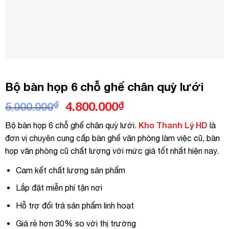
Bộ bàn họp 6 chỗ ghế chân quỳ lưới
Giá
Giá
₫
4.800.000
₫
5.000.000
gốc
hiện
Kho Thanh Lý HD
Bộ bàn họp 6 chỗ ghế chân quỳ lưới.
là
là:
tại
đơn vị chuyên cung cấp bàn ghế văn phòng làm việc cũ, bàn
5.000.000₫.
là:
họp văn phòng cũ chất lượng với mức giá tốt nhất hiện nay.
4.800.000₫.
Cam kết chất lượng sản phẩm
Lắp đặt miễn phí tận nơi
Hỗ trợ đổi trả sản phẩm linh hoạt
Giá rẻ hơn 30% so với thị trường