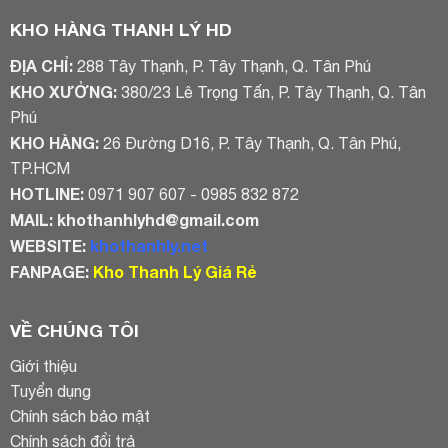
5.800.000₫
KHO HÀNG THANH LÝ HD
ĐỊA CHỈ:
288 Tây Thạnh, P. Tây Thạnh, Q. Tân Phú
KHO XƯỞNG:
380/23 Lê Trọng Tấn, P. Tây Thạnh, Q. Tân
Phú
KHO HÀNG:
26 Đường D16, P. Tây Thạnh, Q. Tân Phú,
TP.HCM
HOTLINE:
0971 907 607 - 0985 832 872
MAIL:
khothanhlyhd@gmail.com
WEBSITE:
khothanhly.net
FANPAGE:
Kho Thanh Lý Giá Rẻ
VỀ CHÚNG TÔI
Giới thiệu
Tuyển dụng
Chính sách bảo mật
Chính sách đổi trả