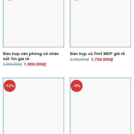
Bàn họp văn phòng cũ chân
Bàn họp cũ 2m4 MDF giá rẻ
sắt 2m giá rẻ
Giá
Giá
1.750.000
₫
2.100.000
₫
gốc
hiện
Giá
Giá
1.800.000
₫
2.200.000
₫
là:
tại
gốc
hiện
2.100.000₫.
là:
là:
tại
1.750.000₫
2.200.000₫.
là:
1.800.000₫.
-12%
-9%