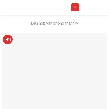
Skip
to
content
Bàn họp văn phòng thanh lý
-4%