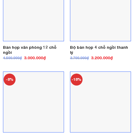
Bàn họp văn phòng 12 chỗ
Bộ bàn họp 4 chỗ ngồi thanh
ngồi
lý
Giá
Giá
Giá
Giá
3.000.000
₫
3.200.000
₫
4.500.000
₫
3.700.000
₫
gốc
hiện
gốc
hiện
là:
tại
là:
tại
4.500.000₫.
là:
3.700.000₫.
là:
3.000.000₫.
3.200.000₫
-8%
-18%