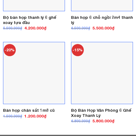
Bộ bàn họp thanh lý 6 ghế
Bàn họp 6 chỗ ngồi 2m4 thanh
xoay tựa đầu
lý
Giá
Giá
Giá
Giá
4.200.000
₫
5.500.000
₫
5.500.000
₫
6.500.000
₫
gốc
hiện
gốc
hiện
là:
tại
là:
tại
5.500.000₫.
là:
6.500.000₫.
là:
4.200.000₫.
5.500.000₫
-20%
-15%
Bộ Bàn Họp Văn Phòng 6 Ghế
Bàn họp chân sắt 1m8 cũ
Xoay Thanh Lý
Giá
Giá
1.200.000
₫
1.500.000
₫
gốc
hiện
Giá
Giá
5.800.000
₫
6.800.000
₫
là:
tại
gốc
hiện
1.500.000₫.
là:
là:
tại
1.200.000₫.
6.800.000₫.
là: