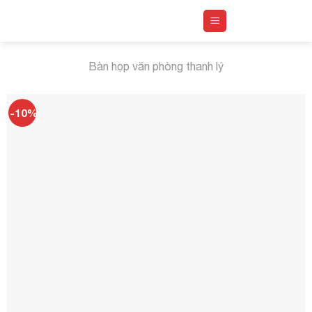
Skip
to
content
Bàn họp văn phòng thanh lý
-10%