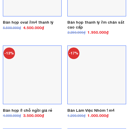
Bàn họp thanh lý 2m chân sắt
Bàn họp oval 2m4 thanh lý
cao cấp
Giá
Giá
4.500.000
₫
5.500.000
₫
gốc
hiện
Giá
Giá
1.950.000
₫
2.250.000
₫
là:
tại
gốc
hiện
5.500.000₫.
là:
là:
tại
4.500.000₫.
2.250.000₫.
là:
1.950.000₫
-13%
-17%
Bàn họp 8 chỗ ngồi giá rẻ
Bàn Làm Việc Nhóm 1m4
Giá
Giá
Giá
Giá
3.500.000
₫
1.000.000
₫
4.000.000
₫
1.200.000
₫
gốc
hiện
gốc
hiện
là:
tại
là:
tại
4.000.000₫.
là:
1.200.000₫.
là: