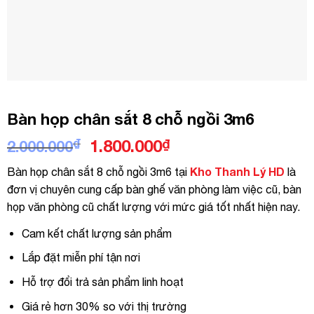
Bàn họp chân sắt 8 chỗ ngồi 3m6
Giá
Giá
₫
1.800.000
₫
2.000.000
gốc
hiện
Kho Thanh Lý HD
Bàn họp chân sắt 8 chỗ ngồi 3m6 tại
là
là:
tại
đơn vị chuyên cung cấp bàn ghế văn phòng làm việc cũ, bàn
2.000.000₫.
là:
họp văn phòng cũ chất lượng với mức giá tốt nhất hiện nay.
1.800.000₫.
Cam kết chất lượng sản phẩm
Lắp đặt miễn phí tận nơi
Hỗ trợ đổi trả sản phẩm linh hoạt
Giá rẻ hơn 30% so với thị trường