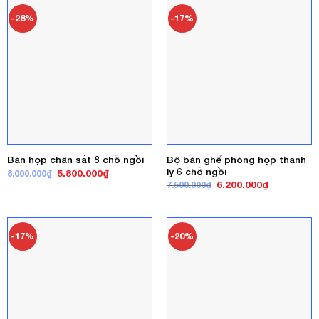
3.500.000₫.
1.000.000₫
-28%
-17%
Bộ bàn ghế phòng họp thanh
Bàn họp chân sắt 8 chỗ ngồi
lý 6 chỗ ngồi
Giá
Giá
5.800.000
₫
8.000.000
₫
gốc
hiện
Giá
Giá
6.200.000
₫
7.500.000
₫
là:
tại
gốc
hiện
8.000.000₫.
là:
là:
tại
5.800.000₫.
7.500.000₫.
là:
6.200.000₫
-17%
-20%