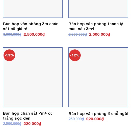
Bàn họp văn phòng 3m chân
Bàn họp văn phòng thanh lý
sắt cũ giá rẻ
màu nâu 2m4
Giá
Giá
Giá
Giá
2.500.000
₫
2.000.000
₫
3.000.000
₫
2.500.000
₫
gốc
hiện
gốc
hiện
là:
tại
là:
tại
3.000.000₫.
là:
2.500.000₫.
là:
2.500.000₫.
2.000.000₫
-91%
-12%
Bàn họp chân sắt 2m4 cũ
Bàn họp văn phòng 6 chỗ ngồi
trắng sọc đen
Giá
Giá
220.000
₫
250.000
₫
gốc
hiện
Giá
Giá
220.000
₫
2.500.000
₫
là:
tại
gốc
hiện
250.000₫.
là:
là:
tại