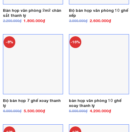
Bàn họp văn phòng 2m2 chân
Bộ bàn họp văn phòng 10 ghế
sắt thanh lý
xếp
Giá
Giá
Giá
Giá
1.800.000
₫
2.600.000
₫
2.200.000
₫
3.000.000
₫
gốc
hiện
gốc
hiện
là:
tại
là:
tại
2.200.000₫.
là:
3.000.000₫.
là:
1.800.000₫.
2.600.000₫
-8%
-16%
Bộ bàn họp 7 ghế xoay thanh
bàn họp văn phòng 10 ghế
lý
xoay thanh lý
Giá
Giá
Giá
Giá
5.500.000
₫
4.200.000
₫
6.000.000
₫
5.000.000
₫
gốc
hiện
gốc
hiện
là:
tại
là:
tại
6.000.000₫.
là:
5.000.000₫.
là:
5.500.000₫.
4.200.000₫