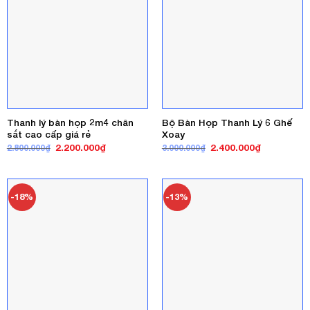
Thanh lý bàn họp 2m4 chân
Bộ Bàn Họp Thanh Lý 6 Ghế
sắt cao cấp giá rẻ
Xoay
Giá
Giá
Giá
Giá
2.200.000
₫
2.400.000
₫
2.800.000
₫
3.000.000
₫
gốc
hiện
gốc
hiện
là:
tại
là:
tại
2.800.000₫.
là:
3.000.000₫.
là:
2.200.000₫.
2.400.000₫
-18%
-13%