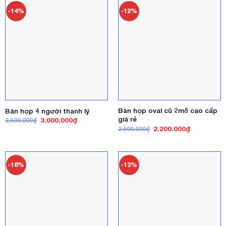
-14%
-12%
Bàn họp oval cũ 2m8 cao cấp
Bàn họp 4 người thanh lý
giá rẻ
Giá
Giá
3.000.000
₫
3.500.000
₫
gốc
hiện
Giá
Giá
2.200.000
₫
2.500.000
₫
là:
tại
gốc
hiện
3.500.000₫.
là:
là:
tại
3.000.000₫.
2.500.000₫.
là:
2.200.000₫
-18%
-13%