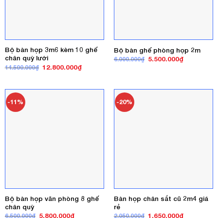
Bộ bàn họp 3m6 kèm 10 ghế
Bộ bàn ghế phòng họp 2m
chân quỳ lưới
Giá
Giá
5.500.000
₫
6.000.000
₫
gốc
hiện
Giá
Giá
12.800.000
₫
14.500.000
₫
là:
tại
gốc
hiện
6.000.000₫.
là:
là:
tại
5.500.000₫
14.500.000₫.
là:
12.800.000₫.
-11%
-20%
Bộ bàn họp văn phòng 8 ghế
Bàn họp chân sắt cũ 2m4 giá
chân quỳ
rẻ
Giá
Giá
Giá
Giá
5.800.000
₫
1.650.000
₫
6.500.000
₫
2.050.000
₫