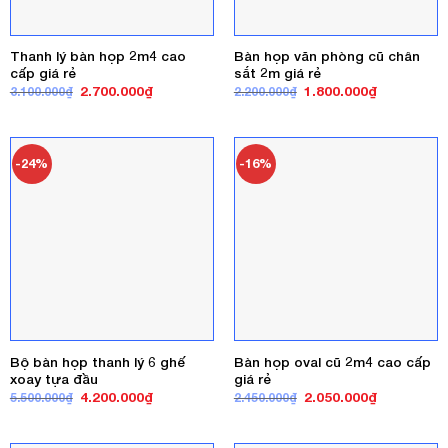
Thanh lý bàn họp 2m4 cao
Bàn họp văn phòng cũ chân
cấp giá rẻ
sắt 2m giá rẻ
Giá
Giá
Giá
Giá
2.700.000
₫
1.800.000
₫
3.100.000
₫
2.200.000
₫
gốc
hiện
gốc
hiện
là:
tại
là:
tại
3.100.000₫.
là:
2.200.000₫.
là:
2.700.000₫.
1.800.000₫
-24%
-16%
Bộ bàn họp thanh lý 6 ghế
Bàn họp oval cũ 2m4 cao cấp
xoay tựa đầu
giá rẻ
Giá
Giá
Giá
Giá
4.200.000
₫
2.050.000
₫
5.500.000
₫
2.450.000
₫
gốc
hiện
gốc
hiện
là:
tại
là:
tại
5.500.000₫.
là:
2.450.000₫.
là:
4.200.000₫.
2.050.000₫