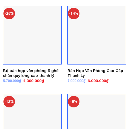
220.000₫.
2.500.000₫.
là:
220.000₫.
-25%
-14%
Bộ bàn họp văn phòng 6 ghế
Bàn Họp Văn Phòng Cao Cấp
chân quỳ lưng cao thanh lý
Thanh Lý
Giá
Giá
Giá
Giá
4.300.000
₫
6.000.000
₫
5.700.000
₫
7.000.000
₫
gốc
hiện
gốc
hiện
là:
tại
là:
tại
5.700.000₫.
là:
7.000.000₫.
là:
4.300.000₫.
6.000.000₫
-12%
-8%