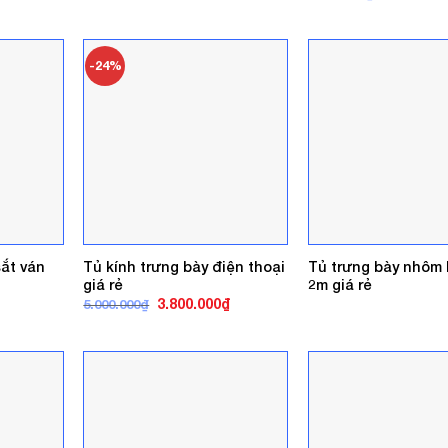
là:
tại
gốc
6.000.000₫.
là:
là:
4.200.000₫.
6.500.000₫
-24%
ắt ván
Tủ kính trưng bày điện thoại
Tủ trưng bày nhôm 
giá rẻ
2m giá rẻ
Giá
Giá
3.800.000
₫
5.000.000
₫
gốc
hiện
là:
tại
5.000.000₫.
là:
3.800.000₫.