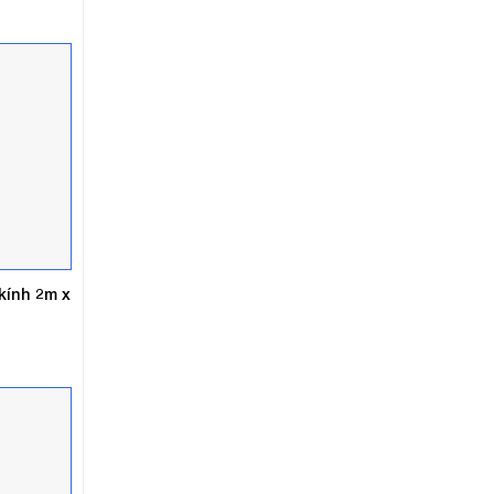
hiện
tại
.
là:
5.200.000₫.
kính 2m x