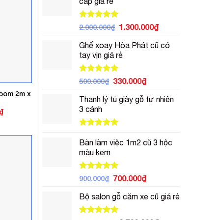
cấp giá rẻ
700.000₫.
là:
500.000₫.
Được xếp
Giá
Giá
1.300.000
₫
2.000.000
₫
hạng
5.00
gốc
hiện
5 sao
Ghế xoay Hòa Phát cũ có
là:
tại
tay vịn giá rẻ
2.000.000₫.
là:
1.300.000₫.
Được xếp
Giá
Giá
330.000
₫
500.000
₫
hạng
5.00
gốc
hiện
room 2m x
5 sao
Thanh lý tủ giày gỗ tự nhiên
là:
tại
3 cánh
500.000₫.
là:
Giá
₫
hiện
330.000₫.
tại
.
là:
Được xếp
4.400.000₫.
hạng
5.00
Bàn làm việc 1m2 cũ 3 hộc
5 sao
màu kem
Được xếp
Giá
Giá
700.000
₫
900.000
₫
hạng
5.00
gốc
hiện
5 sao
Bộ salon gỗ căm xe cũ giá rẻ
là:
tại
900.000₫.
là:
700.000₫.