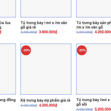
ửa lùa
Tủ trưng bày 1m4 x 2m vân
Tủ trưng bày sản 
g
gỗ giá rẻ
2m x 2m vân gỗ
Giá
Giá
Giá
Giá
₫
3.800.000
₫
4.250.000
5.000.000
₫
5.500.000
₫
hiện
gốc
hiện
gốc
tại
là:
tại
là:
.
là:
5.000.000₫.
là:
5.500.000₫
4.300.000₫.
3.800.000₫.
-30%
-20%
àng đồng
Tủ trưng bày 2m4 x
Kệ trưng bày mỹ phẩm giá rẻ
gỗ sồi
Giá
Giá
4.200.000
₫
6.000.000
₫
gốc
hiện
Giá
5.200.000
6.500.000
₫