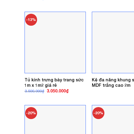
gốc
hiện
là:
tại
6.500.000₫.
là:
5.800.000₫.
-13%
Tủ kính trưng bày trang sức
Kệ đa năng khung s
1m x 1m2 giá rẻ
MDF trắng cao 2m
Giá
Giá
3.050.000
₫
3.500.000
₫
gốc
hiện
là:
tại
3.500.000₫.
là:
3.050.000₫.
-20%
-20%