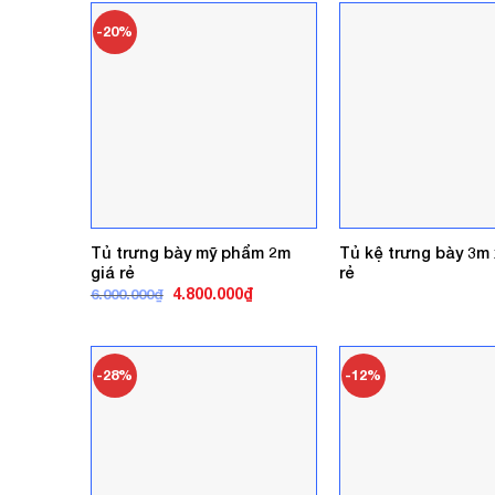
-20%
Tủ trưng bày mỹ phẩm 2m
Tủ kệ trưng bày 3m 
giá rẻ
rẻ
Giá
Giá
4.800.000
₫
6.000.000
₫
gốc
hiện
là:
tại
6.000.000₫.
là:
4.800.000₫.
-28%
-12%