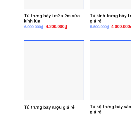
Tủ trưng bày 1m2 x 2m cửa
Tủ kính trưng bày 1
kính lùa
giá rẻ
Giá
Giá
Giá
4.200.000
₫
4.000.000
6.000.000
₫
5.500.000
₫
gốc
hiện
gốc
là:
tại
là:
6.000.000₫.
là:
5.500.000₫
4.200.000₫.
Tủ kệ trưng bày sả
Tủ trưng bày rượu giá rẻ
giá rẻ