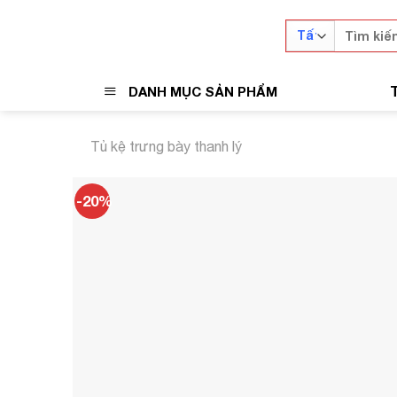
Skip
Tìm
to
kiếm:
content
DANH MỤC SẢN PHẨM
Tủ kệ trưng bày thanh lý
-20%