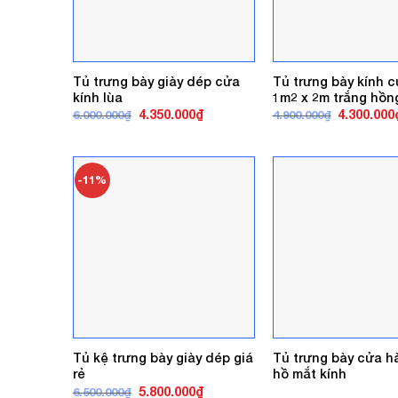
Tủ trưng bày giày dép cửa
Tủ trưng bày kính c
kính lùa
1m2 x 2m trắng hồn
Giá
Giá
Giá
4.350.000
₫
4.300.000
6.000.000
₫
4.900.000
₫
gốc
hiện
gốc
là:
tại
là:
6.000.000₫.
là:
4.900.000₫
4.350.000₫.
-11%
Tủ kệ trưng bày giày dép giá
Tủ trưng bày cửa h
rẻ
hồ mắt kính
Giá
Giá
5.800.000
₫
6.500.000
₫