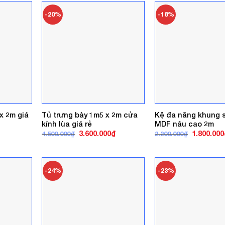
3.000.000₫.
-20%
-18%
x 2m giá
Tủ trưng bày 1m5 x 2m cửa
Kệ đa năng khung s
kính lùa giá rẻ
MDF nâu cao 2m
Giá
Giá
Giá
3.600.000
₫
1.800.000
4.500.000
₫
2.200.000
₫
gốc
hiện
gốc
là:
tại
là:
4.500.000₫.
là:
2.200.000₫
3.600.000₫.
-24%
-23%