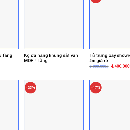
u tầng
Kệ đa năng khung sắt ván
Tủ trưng bày show
MDF 4 tầng
2m giá rẻ
iá
Giá
4.400.000
5.000.000
₫
iện
gốc
ại
là:
.
à:
5.000.000₫
50.000₫.
-23%
-17%