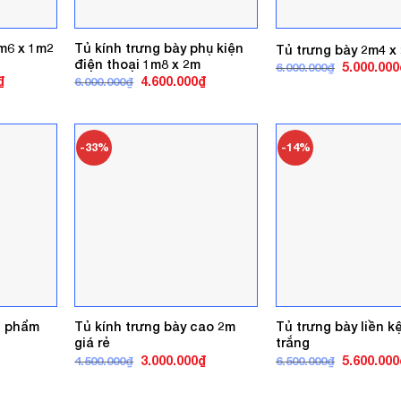
m6 x 1m2
Tủ kính trưng bày phụ kiện
Tủ trưng bày 2m4 x 
điện thoại 1m8 x 2m
Giá
5.000.000
6.000.000
₫
gốc
Giá
Giá
Giá
₫
4.600.000
₫
6.000.000
₫
là:
hiện
gốc
hiện
6.000.000₫
tại
là:
tại
.
là:
6.000.000₫.
là:
4.000.000₫.
4.600.000₫.
-33%
-14%
n phẩm
Tủ kính trưng bày cao 2m
Tủ trưng bày liền k
giá rẻ
trắng
Giá
Giá
Giá
3.000.000
₫
5.600.000
4.500.000
₫
6.500.000
₫
gốc
hiện
gốc
là:
tại
là:
4.500.000₫.
là:
6.500.000₫