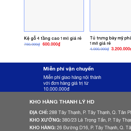
Tủ trưng bày mỹ ph
Kệ gỗ 4 tầng cao 1m6 giá rẻ
1m8 giá rẻ
Giá
Giá
600.000
₫
750.000
₫
gốc
hiện
Giá
3.200.000
4.000.000
₫
là:
tại
gốc
750.000₫.
là:
là:
600.000₫.
4.000.000₫
Miễn phí vận chuyển
Miễn phí giao hàng nội thành
với đơn hàng giá trị từ
10.000.000đ
KHO HÀNG THANH LÝ HD
ĐỊA CHỈ:
288 Tây Thạnh, P. Tây Thạnh, Q. Tân P
KHO XƯỞNG:
380/23 Lê Trọng Tấn, P. Tây Thạ
KHO HÀNG:
26 Đường D16, P. Tây Thạnh, Q. T