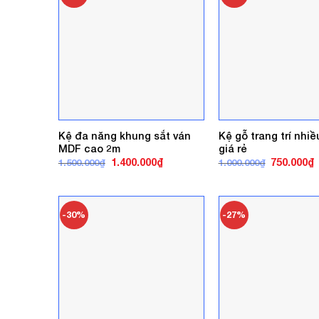
Kệ đa năng khung sắt ván
Kệ gỗ trang trí nhiề
MDF cao 2m
giá rẻ
Giá
Giá
Giá
G
1.400.000
₫
750.000
₫
1.500.000
₫
1.000.000
₫
gốc
hiện
gốc
h
là:
tại
là:
t
1.500.000₫.
là:
1.000.000₫
l
1.400.000₫.
7
-30%
-27%