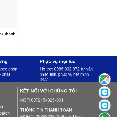
m4 thanh
ợng
Phục vụ mọi lúc
được chọn
Hỗ trợ: 0985 832 872 tư vấn
o chất
nhiệt tình, phục vụ hết mình
24/7
KẾT NỐI VỚI CHÚNG TÔI
MST: 8372154325-001
cũ
THÔNG TIN THANH TOÁN
khách
MOMO: 0985832872 Phạm Thanh