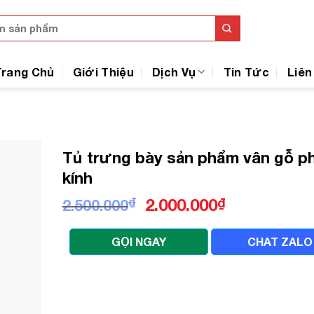
Trang Chủ
Giới Thiệu
Dịch Vụ
Tin Tức
Liên
Tủ trưng bày sản phẩm vân gỗ ph
kính
Giá
Giá
₫
2.000.000
₫
2.500.000
gốc
hiện
là:
tại
GỌI NGAY
CHAT ZALO
2.500.000₫.
là:
2.000.000₫.