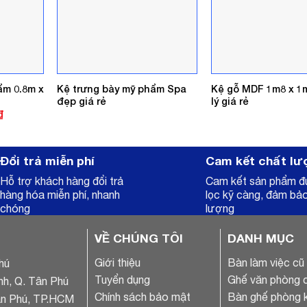
ẩm 0.8m x
Kệ trưng bày mỹ phẩm Spa
Kệ gỗ MDF 1m8 x 1
đẹp giá rẻ
lý giá rẻ
Giá
₫
hiện
tại
.
là:
3.200.000₫.
Đổi trả miễn phí
Cam kết chất lư
Hỗ trợ khách hàng đổi trả
Cam kết sản phẩm 
hàng hóa miễn phí, nhanh
lọc kỹ càng, đảm bả
chóng
lượng
VỀ CHÚNG TÔI
DANH MỤC
Giới thiệu
Bàn làm việc cũ
hú
Tuyển dụng
Ghế văn phòng 
nh, Q. Tân Phú
Chính sách bảo mật
Bàn ghế phòng 
ân Phú, TP.HCM