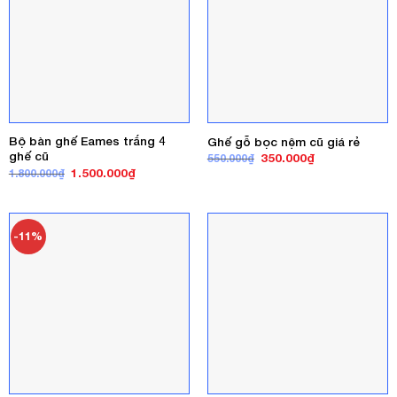
Bộ bàn ghế Eames trắng 4
Ghế gỗ bọc nệm cũ giá rẻ
ghế cũ
Giá
Giá
350.000
₫
550.000
₫
gốc
hiện
Giá
Giá
1.500.000
₫
1.800.000
₫
là:
tại
gốc
hiện
550.000₫.
là:
là:
tại
350.000₫.
1.800.000₫.
là:
1.500.000₫.
-11%