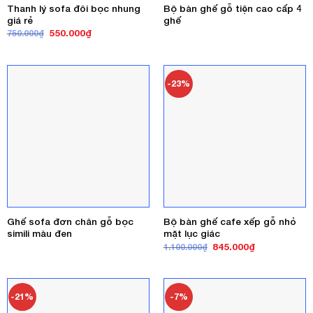
Thanh lý sofa đôi bọc nhung
Bộ bàn ghế gỗ tiện cao cấp 4
giá rẻ
ghế
Giá
Giá
550.000
₫
750.000
₫
gốc
hiện
là:
tại
750.000₫.
là:
550.000₫.
-23%
Ghế sofa đơn chân gỗ bọc
Bộ bàn ghế cafe xếp gỗ nhỏ
simili màu đen
mặt lục giác
Giá
Giá
845.000
₫
1.100.000
₫
gốc
hiện
là:
tại
1.100.000₫.
là:
845.000₫.
-21%
-7%