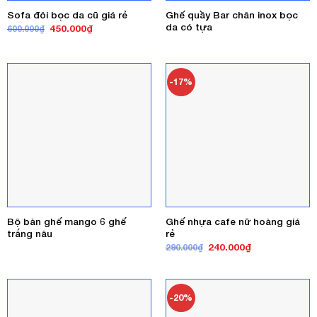
Ghế quầy Bar chân inox bọc
Sofa đôi bọc da cũ giá rẻ
da có tựa
Giá
Giá
450.000
₫
600.000
₫
gốc
hiện
là:
tại
600.000₫.
là:
450.000₫.
-17%
Bộ bàn ghế mango 6 ghế
Ghế nhựa cafe nữ hoàng giá
trắng nâu
rẻ
Giá
Giá
240.000
₫
290.000
₫
gốc
hiện
là:
tại
290.000₫.
là:
240.000₫.
-20%