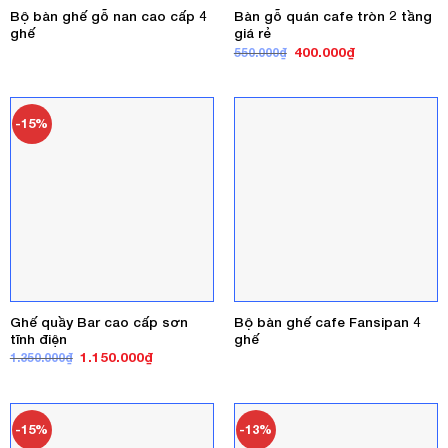
Bộ bàn ghế gỗ nan cao cấp 4
Bàn gỗ quán cafe tròn 2 tầng
ghế
giá rẻ
Giá
Giá
400.000
₫
550.000
₫
gốc
hiện
là:
tại
550.000₫.
là:
400.000₫.
-15%
Ghế quầy Bar cao cấp sơn
Bộ bàn ghế cafe Fansipan 4
tĩnh điện
ghế
Giá
Giá
1.150.000
₫
1.350.000
₫
gốc
hiện
là:
tại
1.350.000₫.
là:
1.150.000₫.
-15%
-13%