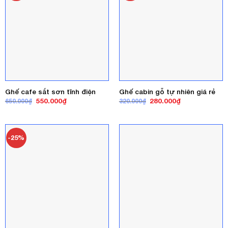
Ghế cafe sắt sơn tĩnh điện
Ghế cabin gỗ tự nhiên giá rẻ
Giá
Giá
Giá
Giá
550.000
₫
280.000
₫
650.000
₫
320.000
₫
gốc
hiện
gốc
hiện
là:
tại
là:
tại
650.000₫.
là:
320.000₫.
là:
550.000₫.
280.000₫.
-25%