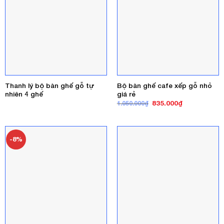
Thanh lý bộ bàn ghế gỗ tự
Bộ bàn ghế cafe xếp gỗ nhỏ
nhiên 4 ghế
giá rẻ
Giá
Giá
835.000
₫
1.050.000
₫
gốc
hiện
là:
tại
1.050.000₫.
là:
835.000₫.
-8%