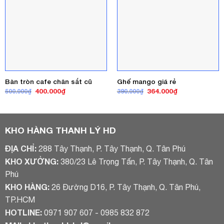
Bàn tròn cafe chân sắt cũ
Ghế mango giá rẻ
Giá
Giá
Giá
Giá
400.000
₫
364.000
₫
500.000
₫
390.000
₫
gốc
hiện
gốc
hiện
là:
tại
là:
tại
500.000₫.
là:
390.000₫.
là:
400.000₫.
364.000₫.
KHO HÀNG THANH LÝ HD
ĐỊA CHỈ:
288 Tây Thạnh, P. Tây Thạnh, Q. Tân Phú
KHO XƯỞNG:
380/23 Lê Trọng Tấn, P. Tây Thạnh, Q. Tân
Phú
KHO HÀNG:
26 Đường D16, P. Tây Thạnh, Q. Tân Phú,
TP.HCM
HOTLINE:
0971 907 607 - 0985 832 872