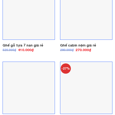
Ghế gỗ tựa 7 nan giá rẻ
Ghế cabin nệm giá rẻ
Giá
Giá
Giá
Giá
410.000
₫
270.000
₫
520.000
₫
290.000
₫
gốc
hiện
gốc
hiện
là:
tại
là:
tại
520.000₫.
là:
290.000₫.
là:
410.000₫.
270.000₫.
-27%