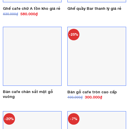
Ghế cafe chữ A tồn kho giá rẻ
Ghế quầy Bar thanh lý giá rẻ
Giá
Giá
580.000
₫
630.000
₫
gốc
hiện
là:
tại
630.000₫.
là:
580.000₫.
-25%
Bàn cafe chân sắt mặt gỗ
Bàn gỗ cafe tròn cao cấp
vuông
Giá
Giá
300.000
₫
400.000
₫
gốc
hiện
là:
tại
400.000₫.
là:
300.000₫.
-20%
-7%