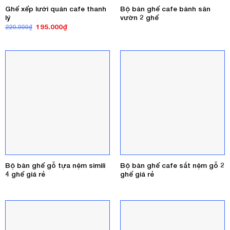
Ghế xếp lưới quán cafe thanh
Bộ bàn ghế cafe bành sân
lý
vườn 2 ghế
Giá
Giá
195.000
₫
220.000
₫
gốc
hiện
là:
tại
220.000₫.
là:
195.000₫.
Bộ bàn ghế gỗ tựa nệm simili
Bộ bàn ghế cafe sắt nệm gỗ 2
4 ghế giá rẻ
ghế giá rẻ