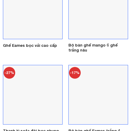
Bộ bàn ghế mango 6 ghế
Ghế Eames bọc vải cao cấp
trắng nâu
-27%
-17%
Thanh lý sofa đôi bọc nhung
Bộ bàn ghế Eames trắng 4