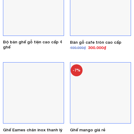
Bộ bàn ghế gỗ tiện cao cấp 4
Bàn gỗ cafe tròn cao cấp
ghế
Giá
Giá
300.000
₫
400.000
₫
gốc
hiện
là:
tại
400.000₫.
là:
300.000₫.
-7%
Ghế Eames chân inox thanh lý
Ghế mango giá rẻ