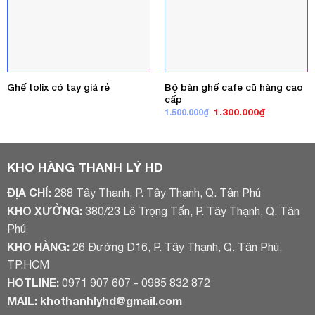
Bộ bàn ghế cafe cũ hàng cao
Ghế tolix có tay giá rẻ
cấp
Giá
Giá
1.300.000
₫
1.500.000
₫
gốc
hiện
là:
tại
1.500.000₫.
là:
1.300.000₫
KHO HÀNG THANH LÝ HD
ĐỊA CHỈ:
288 Tây Thạnh, P. Tây Thạnh, Q. Tân Phú
KHO XƯỞNG:
380/23 Lê Trọng Tấn, P. Tây Thạnh, Q. Tân
Phú
KHO HÀNG:
26 Đường D16, P. Tây Thạnh, Q. Tân Phú,
TP.HCM
HOTLINE:
0971 907 607 - 0985 832 872
MAIL:
khothanhlyhd@gmail.com