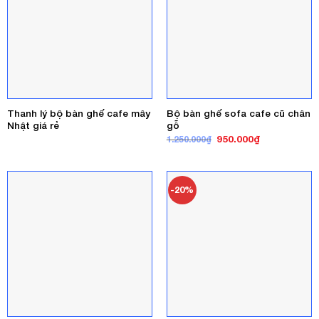
Thanh lý bộ bàn ghế cafe mây
Bộ bàn ghế sofa cafe cũ chân
Nhật giá rẻ
gỗ
Giá
Giá
950.000
₫
1.250.000
₫
gốc
hiện
là:
tại
1.250.000₫.
là:
950.000₫.
-20%