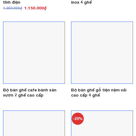
tĩnh điện
inox 4 ghế
Giá
Giá
1.150.000
₫
1.350.000
₫
gốc
hiện
là:
tại
1.350.000₫.
là:
1.150.000₫.
Bộ bàn ghế cafe bành sân
Bộ bàn ghế gỗ tiện nệm vải
vườn 2 ghế cao cấp
cao cấp 4 ghế
-25%