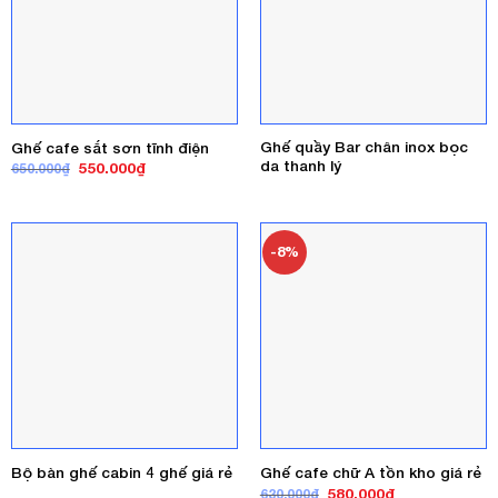
Ghế quầy Bar chân inox bọc
Ghế cafe sắt sơn tĩnh điện
da thanh lý
Giá
Giá
550.000
₫
650.000
₫
gốc
hiện
là:
tại
650.000₫.
là:
550.000₫.
-8%
Bộ bàn ghế cabin 4 ghế giá rẻ
Ghế cafe chữ A tồn kho giá rẻ
Giá
Giá
580.000
₫
630.000
₫