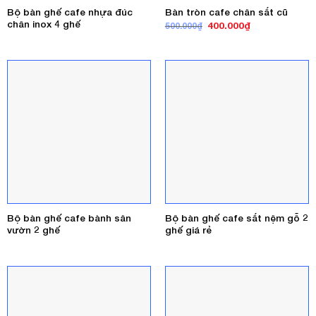
Bộ bàn ghế cafe nhựa đúc
Bàn tròn cafe chân sắt cũ
chân inox 4 ghế
Giá
Giá
400.000
₫
500.000
₫
gốc
hiện
là:
tại
500.000₫.
là:
400.000₫.
Bộ bàn ghế cafe bành sân
Bộ bàn ghế cafe sắt nệm gỗ 2
vườn 2 ghế
ghế giá rẻ