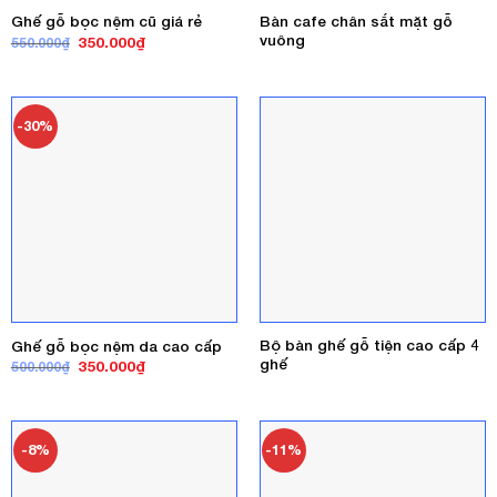
Bàn cafe chân sắt mặt gỗ
Ghế gỗ bọc nệm cũ giá rẻ
vuông
Giá
Giá
350.000
₫
550.000
₫
gốc
hiện
là:
tại
550.000₫.
là:
350.000₫.
-30%
Bộ bàn ghế gỗ tiện cao cấp 4
Ghế gỗ bọc nệm da cao cấp
ghế
Giá
Giá
350.000
₫
500.000
₫
gốc
hiện
là:
tại
500.000₫.
là:
350.000₫.
-8%
-11%