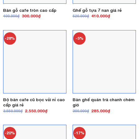
Bàn gỗ cafe tròn cao cấp
Ghế gỗ tựa 7 nan giá rẻ
Giá
Giá
Giá
Giá
300.000
₫
410.000
₫
400.000
₫
520.000
₫
gốc
hiện
gốc
hiện
là:
tại
là:
tại
400.000₫.
là:
520.000₫.
là:
300.000₫.
410.000₫.
-28%
-5%
Bộ bàn cafe cũ bọc vải nỉ cao
Bàn ghế quán trà chanh chém
cấp giá rẻ
gió
Giá
Giá
Giá
Giá
2.550.000
₫
285.000
₫
3.550.000
₫
300.000
₫
gốc
hiện
gốc
hiện
là:
tại
là:
tại
3.550.000₫.
là:
300.000₫.
là:
2.550.000₫.
285.000₫.
-20%
-17%