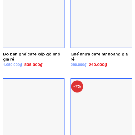
Bộ bàn ghế cafe xếp gỗ nhỏ
Ghế nhựa cafe nữ hoàng giá
giá rẻ
rẻ
Giá
Giá
Giá
Giá
835.000
₫
240.000
₫
1.050.000
₫
290.000
₫
gốc
hiện
gốc
hiện
là:
tại
là:
tại
1.050.000₫.
là:
290.000₫.
là:
835.000₫.
240.000₫.
-7%