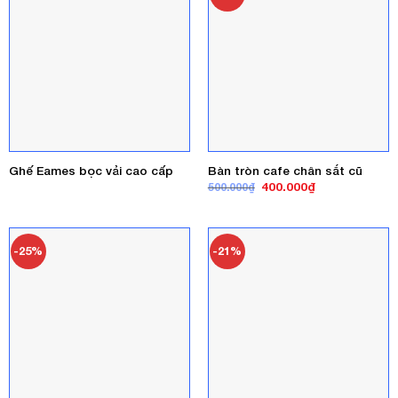
Ghế Eames bọc vải cao cấp
Bàn tròn cafe chân sắt cũ
Giá
Giá
400.000
₫
500.000
₫
gốc
hiện
là:
tại
500.000₫.
là:
400.000₫.
-25%
-21%