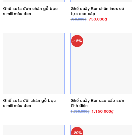
Ghế sofa đơn chân gỗ bọc
Ghế quầy Bar chân inox có
simili màu đen
tựa cao cấp
Giá
Giá
750.000
₫
950.000
₫
gốc
hiện
là:
tại
950.000₫.
là:
750.000₫.
-15%
Ghế sofa đôi chân gỗ bọc
Ghế quầy Bar cao cấp sơn
simili màu đen
tĩnh điện
Giá
Giá
1.150.000
₫
1.350.000
₫
gốc
hiện
là:
tại
1.350.000₫.
là:
1.150.000₫
-20%