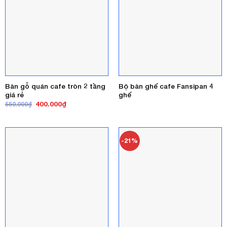
Bàn gỗ quán cafe tròn 2 tầng
Bộ bàn ghế cafe Fansipan 4
giá rẻ
ghế
Giá
Giá
400.000
₫
550.000
₫
gốc
hiện
là:
tại
550.000₫.
là:
400.000₫.
-21%