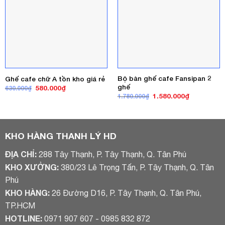
Bộ bàn ghế cafe Fansipan 2
Ghế cafe chữ A tồn kho giá rẻ
ghế
Giá
Giá
580.000
₫
630.000
₫
gốc
hiện
Giá
Giá
1.580.000
₫
1.780.000
₫
là:
tại
gốc
hiện
630.000₫.
là:
là:
tại
580.000₫.
1.780.000₫.
là:
1.580.000₫
KHO HÀNG THANH LÝ HD
ĐỊA CHỈ:
288 Tây Thạnh, P. Tây Thạnh, Q. Tân Phú
KHO XƯỞNG:
380/23 Lê Trọng Tấn, P. Tây Thạnh, Q. Tân
Phú
KHO HÀNG:
26 Đường D16, P. Tây Thạnh, Q. Tân Phú,
TP.HCM
HOTLINE:
0971 907 607 - 0985 832 872