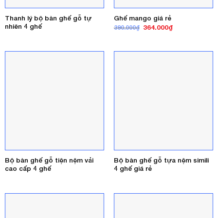
Thanh lý bộ bàn ghế gỗ tự
Ghế mango giá rẻ
nhiên 4 ghế
Giá
Giá
364.000
₫
390.000
₫
gốc
hiện
là:
tại
390.000₫.
là:
364.000₫.
Bộ bàn ghế gỗ tiện nệm vải
Bộ bàn ghế gỗ tựa nệm simili
cao cấp 4 ghế
4 ghế giá rẻ