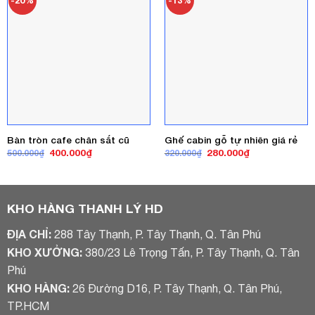
-20%
-13%
Bàn tròn cafe chân sắt cũ
Ghế cabin gỗ tự nhiên giá rẻ
Giá
Giá
Giá
Giá
400.000
₫
280.000
₫
500.000
₫
320.000
₫
gốc
hiện
gốc
hiện
là:
tại
là:
tại
500.000₫.
là:
320.000₫.
là:
400.000₫.
280.000₫.
KHO HÀNG THANH LÝ HD
ĐỊA CHỈ:
288 Tây Thạnh, P. Tây Thạnh, Q. Tân Phú
KHO XƯỞNG:
380/23 Lê Trọng Tấn, P. Tây Thạnh, Q. Tân
Phú
KHO HÀNG:
26 Đường D16, P. Tây Thạnh, Q. Tân Phú,
TP.HCM