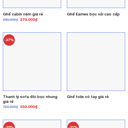
Ghế cabin nệm giá rẻ
Ghế Eames bọc vải cao cấp
Giá
Giá
270.000
₫
290.000
₫
gốc
hiện
là:
tại
290.000₫.
là:
270.000₫.
-27%
Thanh lý sofa đôi bọc nhung
Ghế tolix có tay giá rẻ
giá rẻ
Giá
Giá
550.000
₫
750.000
₫
gốc
hiện
là:
tại
750.000₫.
là:
550.000₫.
-25%
-21%