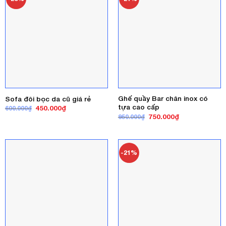
Ghế quầy Bar chân inox có
Sofa đôi bọc da cũ giá rẻ
tựa cao cấp
Giá
Giá
450.000
₫
600.000
₫
gốc
hiện
Giá
Giá
750.000
₫
950.000
₫
là:
tại
gốc
hiện
600.000₫.
là:
là:
tại
450.000₫.
950.000₫.
là:
750.000₫.
-21%