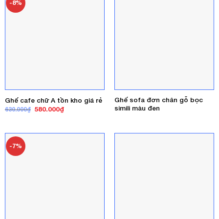
-8%
Ghế sofa đơn chân gỗ bọc
Ghế cafe chữ A tồn kho giá rẻ
simili màu đen
Giá
Giá
580.000
₫
630.000
₫
gốc
hiện
là:
tại
630.000₫.
là:
580.000₫.
-7%