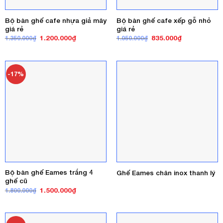
Bộ bàn ghế cafe nhựa giả mây
Bộ bàn ghế cafe xếp gỗ nhỏ
giá rẻ
giá rẻ
Giá
Giá
Giá
Giá
1.200.000
₫
835.000
₫
1.350.000
₫
1.050.000
₫
gốc
hiện
gốc
hiện
là:
tại
là:
tại
1.350.000₫.
là:
1.050.000₫.
là:
1.200.000₫.
835.000₫.
-17%
Bộ bàn ghế Eames trắng 4
Ghế Eames chân inox thanh lý
ghế cũ
Giá
Giá
1.500.000
₫
1.800.000
₫
gốc
hiện
là:
tại
1.800.000₫.
là:
1.500.000₫.