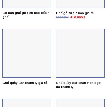
Bộ bàn ghế gỗ tiện cao cấp 4
Ghế gỗ tựa 7 nan giá rẻ
ghế
Giá
Giá
410.000
₫
520.000
₫
gốc
hiện
là:
tại
520.000₫.
là:
410.000₫.
Ghế quầy Bar chân inox bọc
Ghế quầy Bar thanh lý giá rẻ
da thanh lý