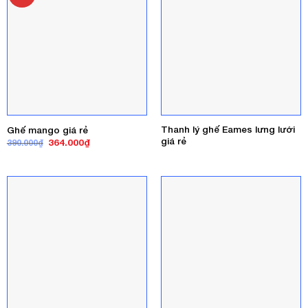
Thanh lý ghế Eames lưng lưới
Ghế mango giá rẻ
giá rẻ
Giá
Giá
364.000
₫
390.000
₫
gốc
hiện
là:
tại
390.000₫.
là:
364.000₫.