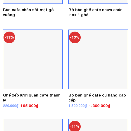
Bàn cafe chân sắt mặt gỗ
Bộ bàn ghế cafe nhựa chân
vuông
inox 4 ghế
-11%
-13%
Ghế xếp lưới quán cafe thanh
Bộ bàn ghế cafe cũ hàng cao
lý
cấp
Giá
Giá
Giá
Giá
195.000
₫
1.300.000
₫
220.000
₫
1.500.000
₫
gốc
hiện
gốc
hiện
là:
tại
là:
tại
220.000₫.
là:
1.500.000₫.
là:
195.000₫.
1.300.000₫
-11%