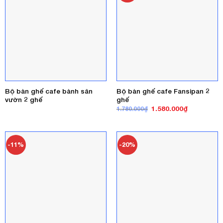
Bộ bàn ghế cafe bành sân
Bộ bàn ghế cafe Fansipan 2
vườn 2 ghế
ghế
Giá
Giá
1.580.000
₫
1.780.000
₫
gốc
hiện
là:
tại
1.780.000₫.
là:
1.580.000₫
-11%
-20%