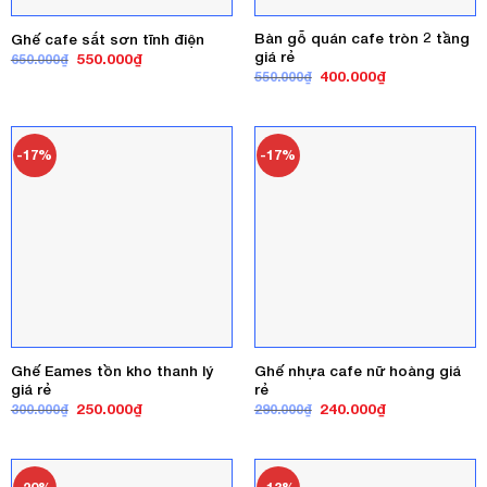
Bàn gỗ quán cafe tròn 2 tầng
Ghế cafe sắt sơn tĩnh điện
giá rẻ
Giá
Giá
550.000
₫
650.000
₫
gốc
hiện
Giá
Giá
400.000
₫
550.000
₫
là:
tại
gốc
hiện
650.000₫.
là:
là:
tại
550.000₫.
550.000₫.
là:
400.000₫.
-17%
-17%
Ghế Eames tồn kho thanh lý
Ghế nhựa cafe nữ hoàng giá
giá rẻ
rẻ
Giá
Giá
Giá
Giá
250.000
₫
240.000
₫
300.000
₫
290.000
₫
gốc
hiện
gốc
hiện
là:
tại
là:
tại
300.000₫.
là:
290.000₫.
là:
250.000₫.
240.000₫.