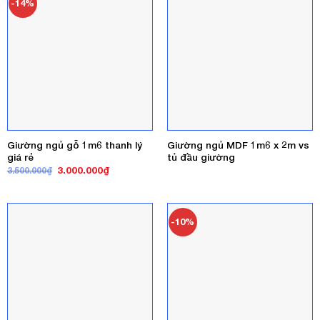
-14%
Giường ngủ gỗ 1m6 thanh lý
Giường ngủ MDF 1m6 x 2m vs
giá rẻ
tủ đầu giường
Giá
Giá
3.000.000
₫
3.500.000
₫
gốc
hiện
là:
tại
3.500.000₫.
là:
3.000.000₫.
-10%