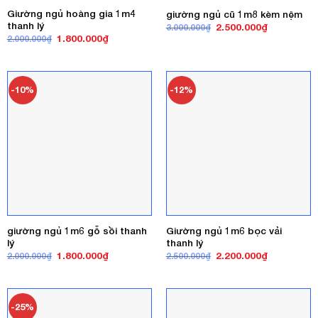
Giường ngủ hoàng gia 1m4
giường ngủ cũ 1m8 kèm nệm
thanh lý
Giá
Giá
2.500.000
₫
3.000.000
₫
gốc
hiện
Giá
Giá
1.800.000
₫
2.000.000
₫
là:
tại
gốc
hiện
3.000.000₫.
là:
là:
tại
2.500.000₫
2.000.000₫.
là:
1.800.000₫.
-10%
-12%
giường ngủ 1m6 gỗ sồi thanh
Giường ngủ 1m6 bọc vải
lý
thanh lý
Giá
Giá
Giá
Giá
1.800.000
₫
2.200.000
₫
2.000.000
₫
2.500.000
₫
gốc
hiện
gốc
hiện
là:
tại
là:
tại
2.000.000₫.
là:
2.500.000₫.
là:
1.800.000₫.
2.200.000₫
-25%