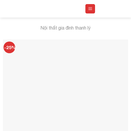
Skip
to
content
Nội thất gia đình thanh lý
-25%