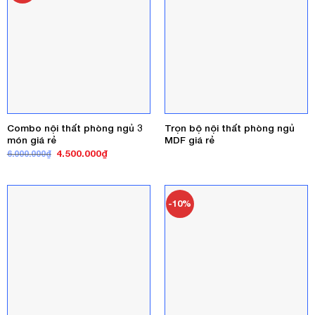
Combo nội thất phòng ngủ 3
Trọn bộ nội thất phòng ngủ
món giá rẻ
MDF giá rẻ
Giá
Giá
4.500.000
₫
6.000.000
₫
gốc
hiện
là:
tại
6.000.000₫.
là:
4.500.000₫.
-10%