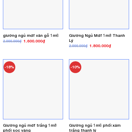
Giường Ngủ Mdf 1m8 Thanh
giường ngủ mdf vân gỗ 1m6
Lý
Giá
Giá
1.600.000
₫
2.000.000
₫
gốc
hiện
Giá
Giá
1.800.000
₫
2.000.000
₫
là:
tại
gốc
hiện
2.000.000₫.
là:
là:
tại
1.600.000₫.
2.000.000₫.
là:
1.800.000₫
-18%
-10%
Giường ngủ mdf trắng 1m8
Giường ngủ 1m6 phối xám
phối sọc vàng
trắng thanh lý