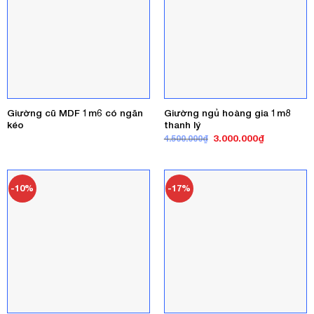
Giường cũ MDF 1m6 có ngăn
Giường ngủ hoàng gia 1m8
kéo
thanh lý
Giá
Giá
3.000.000
₫
4.500.000
₫
gốc
hiện
là:
tại
4.500.000₫.
là:
3.000.000₫
-10%
-17%