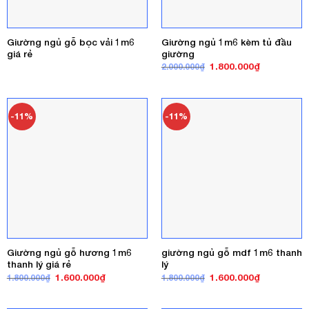
Giường ngủ gỗ bọc vải 1m6
Giường ngủ 1m6 kèm tủ đầu
giá rẻ
giường
Giá
Giá
1.800.000
₫
2.000.000
₫
gốc
hiện
là:
tại
2.000.000₫.
là:
1.800.000₫
-11%
-11%
Giường ngủ gỗ hương 1m6
giường ngủ gỗ mdf 1m6 thanh
thanh lý giá rẻ
lý
Giá
Giá
Giá
Giá
1.600.000
₫
1.600.000
₫
1.800.000
₫
1.800.000
₫
gốc
hiện
gốc
hiện
là:
tại
là:
tại
1.800.000₫.
là:
1.800.000₫.
là: