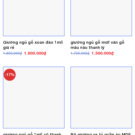
Giường ngủ gỗ xoan đào 1m6
giường ngủ gỗ mdf vân gỗ
giá rẻ
màu nâu thanh lý
Giá
Giá
Giá
Giá
1.600.000
₫
1.500.000
₫
1.800.000
₫
1.700.000
₫
gốc
hiện
gốc
hiện
là:
tại
là:
tại
1.800.000₫.
là:
1.700.000₫.
là:
1.600.000₫.
1.500.000₫
-17%
giường ngủ gỗ 1m6 cũ thanh
Bộ giường vs tủ quần áo MDF