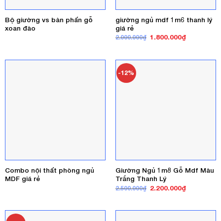
Bộ giường vs bàn phấn gỗ
giường ngủ mdf 1m6 thanh lý
xoan đào
giá rẻ
Giá
Giá
1.800.000
₫
2.000.000
₫
gốc
hiện
là:
tại
2.000.000₫.
là:
1.800.000₫
-12%
Combo nội thất phòng ngủ
Giường Ngủ 1m8 Gỗ Mdf Màu
MDF giá rẻ
Trắng Thanh Lý
Giá
Giá
2.200.000
₫
2.500.000
₫
gốc
hiện
là:
tại
2.500.000₫.
là:
2.200.000₫