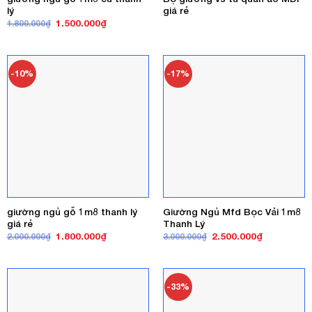
lý
giá rẻ
Giá
Giá
1.500.000
₫
1.800.000
₫
gốc
hiện
là:
tại
1.800.000₫.
là:
1.500.000₫.
-10%
-17%
giường ngủ gỗ 1m8 thanh lý
Giường Ngủ Mfd Bọc Vải 1m8
giá rẻ
Thanh Lý
Giá
Giá
Giá
Giá
1.800.000
₫
2.500.000
₫
2.000.000
₫
3.000.000
₫
gốc
hiện
gốc
hiện
là:
tại
là:
tại
2.000.000₫.
là:
3.000.000₫.
là:
1.800.000₫.
2.500.000₫
-33%