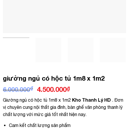
giường ngủ có hộc tủ 1m8 x 1m2
Giá
Giá
₫
4.500.000
₫
6.000.000
gốc
hiện
Kho Thanh Lý HD
Giường ngủ có hộc tủ 1m8 x 1m2
. Đơn
là:
tại
vị chuyên cung nội thất gia đình, bàn ghế văn phòng thanh lý
6.000.000₫.
là:
chất lượng với mức giá tốt nhất hiện nay.
4.500.000₫.
Cam kết chất lượng sản phẩm