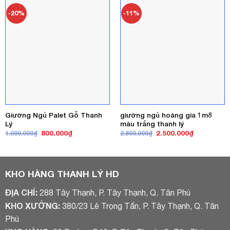
1.600.000₫.
1.600.000₫
-20%
-11%
Giường Ngủ Palet Gỗ Thanh
giường ngủ hoàng gia 1m8
Lý
màu trắng thanh lý
Giá
Giá
Giá
Giá
800.000
₫
2.500.000
₫
1.000.000
₫
2.800.000
₫
gốc
hiện
gốc
hiện
là:
tại
là:
tại
1.000.000₫.
là:
2.800.000₫.
là:
800.000₫.
2.500.000₫
KHO HÀNG THANH LÝ HD
ĐỊA CHỈ:
288 Tây Thạnh, P. Tây Thạnh, Q. Tân Phú
KHO XƯỞNG:
380/23 Lê Trọng Tấn, P. Tây Thạnh, Q. Tân
Phú