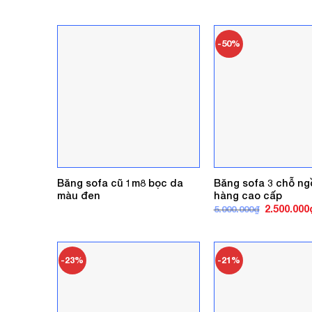
gốc
là:
4.800.000₫
-50%
Băng sofa cũ 1m8 bọc da
Băng sofa 3 chỗ ng
màu đen
hàng cao cấp
Giá
2.500.000
5.000.000
₫
gốc
là:
5.000.000₫
-23%
-21%