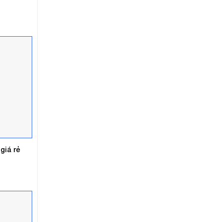
giá rẻ
á
ện
0.000₫.