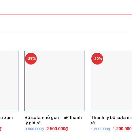
-29%
-20%
àu xám
Bộ sofa nhỏ gọn 1m6 thanh
Thanh lý bộ sofa mi
lý giá rẻ
rẻ
Giá
Giá
Giá
Giá
₫
2.500.000
₫
1.200.000
3.500.000
₫
1.500.000
₫