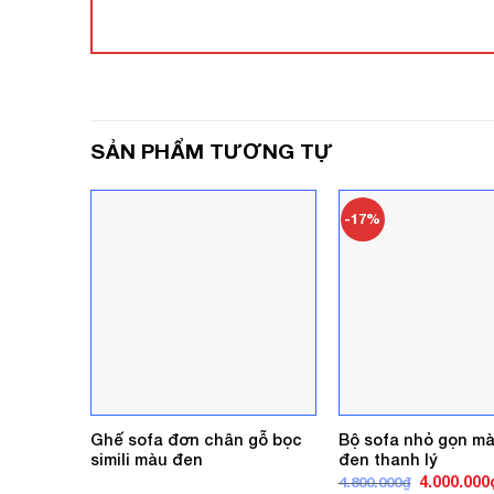
SẢN PHẨM TƯƠNG TỰ
-17%
Ghế sofa đơn chân gỗ bọc
Bộ sofa nhỏ gọn m
simili màu đen
đen thanh lý
Giá
4.000.000
4.800.000
₫