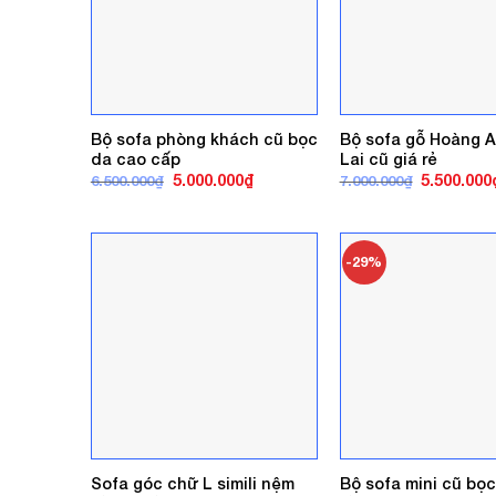
Bộ sofa phòng khách cũ bọc
Bộ sofa gỗ Hoàng A
da cao cấp
Lai cũ giá rẻ
Giá
Giá
Giá
5.000.000
₫
5.500.000
6.500.000
₫
7.000.000
₫
gốc
hiện
gốc
là:
tại
là:
6.500.000₫.
là:
7.000.000₫
5.000.000₫.
-29%
Sofa góc chữ L simili nệm
Bộ sofa mini cũ bọc