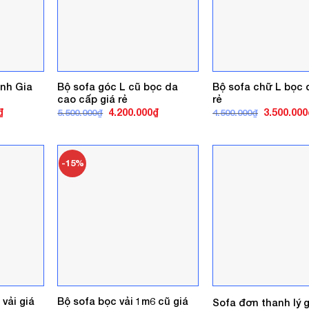
nh Gia
Bộ sofa góc L cũ bọc da
Bộ sofa chữ L bọc 
cao cấp giá rẻ
rẻ
Giá
Giá
Giá
Giá
₫
4.200.000
₫
3.500.000
5.500.000
₫
4.500.000
₫
hiện
gốc
hiện
gốc
tại
là:
tại
là:
.
là:
5.500.000₫.
là:
4.500.000₫
5.500.000₫.
4.200.000₫.
-15%
 vải giá
Bộ sofa bọc vải 1m6 cũ giá
Sofa đơn thanh lý g