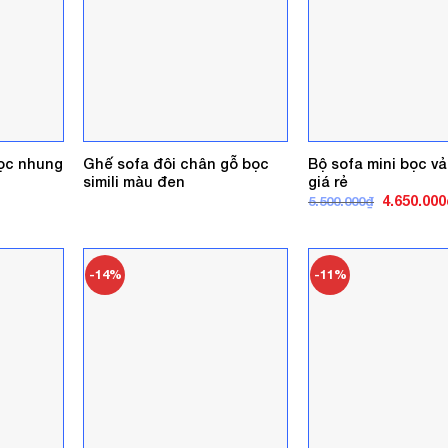
bọc nhung
Ghế sofa đôi chân gỗ bọc
Bộ sofa mini bọc v
simili màu đen
giá rẻ
á
Giá
4.650.000
5.500.000
₫
ện
gốc
là:
5.500.000₫
0.000₫.
-14%
-11%