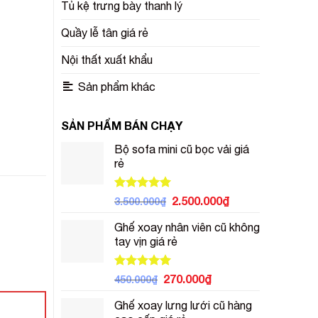
Tủ kệ trưng bày thanh lý
Quầy lễ tân giá rẻ
Nội thất xuất khẩu
Sản phẩm khác
SẢN PHẨM BÁN CHẠY
Bộ sofa mini cũ bọc vải giá
rẻ
Được xếp
Giá
Giá
2.500.000
₫
3.500.000
₫
hạng
5.00
gốc
hiện
5 sao
Ghế xoay nhân viên cũ không
là:
tại
tay vịn giá rẻ
3.500.000₫.
là:
2.500.000₫.
Được xếp
Giá
Giá
270.000
₫
450.000
₫
hạng
5.00
gốc
hiện
5 sao
Ghế xoay lưng lưới cũ hàng
là:
tại