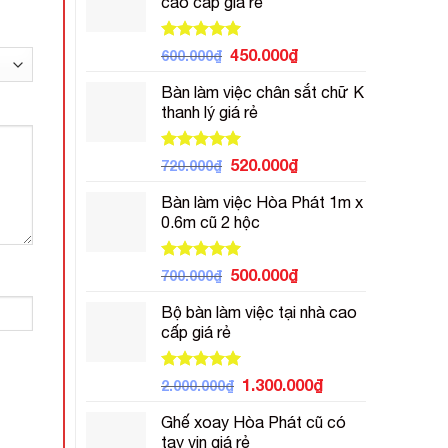
cao cấp giá rẻ
450.000₫.
là:
270.000₫.
Được xếp
Giá
Giá
450.000
₫
600.000
₫
hạng
5.00
gốc
hiện
5 sao
Bàn làm việc chân sắt chữ K
là:
tại
thanh lý giá rẻ
600.000₫.
là:
450.000₫.
Được xếp
Giá
Giá
520.000
₫
720.000
₫
hạng
5.00
gốc
hiện
5 sao
Bàn làm việc Hòa Phát 1m x
là:
tại
0.6m cũ 2 hộc
720.000₫.
là:
520.000₫.
Được xếp
Giá
Giá
500.000
₫
700.000
₫
hạng
5.00
gốc
hiện
5 sao
Bộ bàn làm việc tại nhà cao
là:
tại
cấp giá rẻ
700.000₫.
là:
500.000₫.
Được xếp
Giá
Giá
1.300.000
₫
2.000.000
₫
hạng
5.00
gốc
hiện
5 sao
Ghế xoay Hòa Phát cũ có
là:
tại
tay vịn giá rẻ
2.000.000₫.
là: