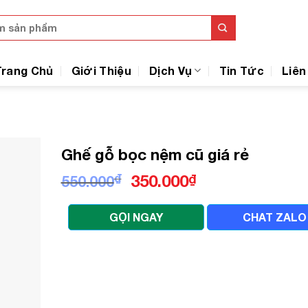
Trang Chủ
Giới Thiệu
Dịch Vụ
Tin Tức
Liên
Ghế gỗ bọc nệm cũ giá rẻ
Giá
Giá
₫
350.000
₫
550.000
gốc
hiện
là:
tại
GỌI NGAY
CHAT ZALO
550.000₫.
là:
350.000₫.