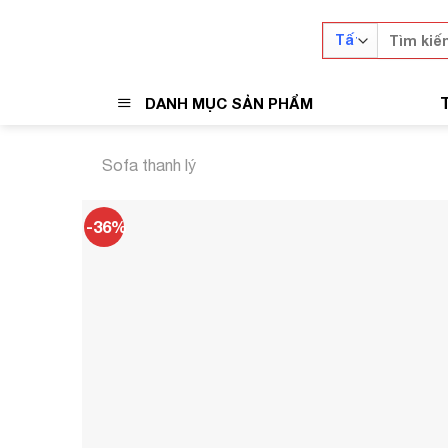
Skip
Tìm
to
kiếm:
content
DANH MỤC SẢN PHẨM
Sofa thanh lý
-36%