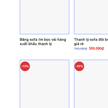
Băng sofa 2m bọc vải hàng
Thanh lý sofa đôi 
xuất khẩu thanh lý
giá rẻ
Giá
Gi
550.000
₫
750.000
₫
gốc
hi
là:
tại
750.000₫.
là:
55
-15%
-33%