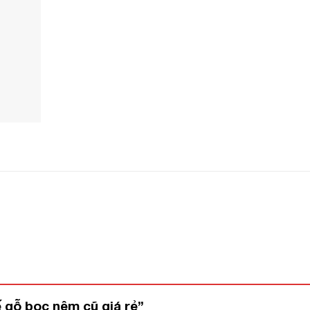
ế gỗ bọc nệm cũ giá rẻ”