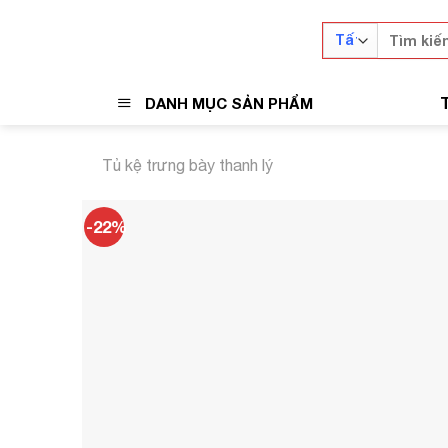
Skip
Tìm
to
kiếm:
content
DANH MỤC SẢN PHẨM
Tủ kệ trưng bày thanh lý
-22%