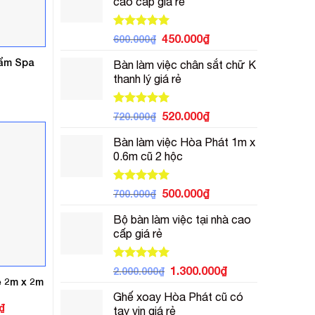
cao cấp giá rẻ
450.000₫.
là:
270.000₫.
Được xếp
Giá
Giá
450.000
₫
600.000
₫
hạng
5.00
gốc
hiện
5 sao
hẩm Spa
Bàn làm việc chân sắt chữ K
là:
tại
thanh lý giá rẻ
600.000₫.
là:
450.000₫.
Được xếp
Giá
Giá
520.000
₫
720.000
₫
hạng
5.00
gốc
hiện
5 sao
Bàn làm việc Hòa Phát 1m x
là:
tại
0.6m cũ 2 hộc
720.000₫.
là:
520.000₫.
Được xếp
Giá
Giá
500.000
₫
700.000
₫
hạng
5.00
gốc
hiện
5 sao
Bộ bàn làm việc tại nhà cao
là:
tại
cấp giá rẻ
700.000₫.
là:
500.000₫.
Được xếp
Giá
Giá
1.300.000
₫
2.000.000
₫
hạng
5.00
ệ 2m x 2m
gốc
hiện
5 sao
Ghế xoay Hòa Phát cũ có
là:
tại
Giá
₫
tay vịn giá rẻ
2.000.000₫.
là: