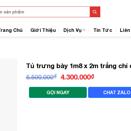
Trang Chủ
Giới Thiệu
Dịch Vụ
Tin Tức
Liên
Tủ trưng bày 1m8 x 2m trắng chỉ
Giá
Giá
₫
4.300.000
₫
5.500.000
gốc
hiện
là:
tại
GỌI NGAY
CHAT ZALO
5.500.000₫.
là:
4.300.000₫.