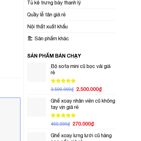
Tủ kệ trưng bày thanh lý
Quầy lễ tân giá rẻ
Nội thất xuất khẩu
Sản phẩm khác
SẢN PHẨM BÁN CHẠY
Bộ sofa mini cũ bọc vải giá
rẻ
Được xếp
Giá
Giá
2.500.000
₫
3.500.000
₫
hạng
5.00
gốc
hiện
5 sao
Ghế xoay nhân viên cũ không
là:
tại
tay vịn giá rẻ
3.500.000₫.
là:
2.500.000₫.
Được xếp
Giá
Giá
270.000
₫
450.000
₫
hạng
5.00
gốc
hiện
5 sao
Ghế xoay lưng lưới cũ hàng
là:
tại