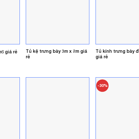
Tủ kệ trưng bày 3m x 2m giá
Tủ kính trưng bày 
6 giá rẻ
rẻ
giá rẻ
á
ện
0.000₫.
-30%