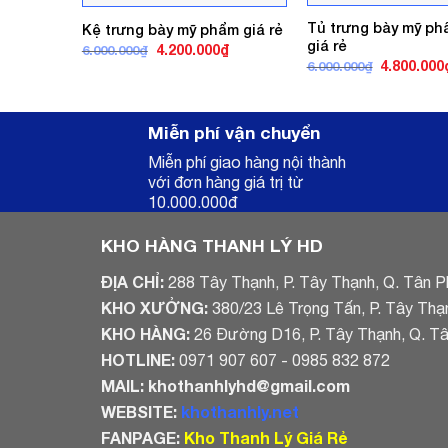
Tủ trưng bày mỹ p
Kệ trưng bày mỹ phẩm giá rẻ
giá rẻ
Giá
Giá
4.200.000
₫
6.000.000
₫
gốc
hiện
Giá
4.800.000
6.000.000
₫
là:
tại
gốc
6.000.000₫.
là:
là:
4.200.000₫.
6.000.000₫
Miễn phí vận chuyển
Miễn phí giao hàng nội thành
với đơn hàng giá trị từ
10.000.000đ
KHO HÀNG THANH LÝ HD
ĐỊA CHỈ:
288 Tây Thạnh, P. Tây Thạnh, Q. Tân P
KHO XƯỞNG:
380/23 Lê Trọng Tấn, P. Tây Thạ
KHO HÀNG:
26 Đường D16, P. Tây Thạnh, Q. T
HOTLINE:
0971 907 607 - 0985 832 872
MAIL:
khothanhlyhd@gmail.com
WEBSITE:
khothanhly.net
FANPAGE:
Kho Thanh Lý Giá Rẻ