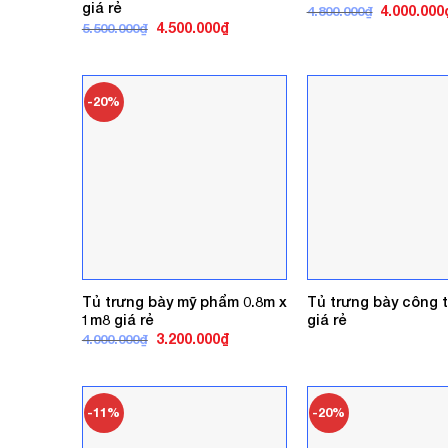
giá rẻ
Giá
4.000.000
4.800.000
₫
gốc
Giá
Giá
4.500.000
₫
5.500.000
₫
là:
gốc
hiện
4.800.000₫
là:
tại
5.500.000₫.
là:
4.500.000₫.
-20%
Tủ trưng bày mỹ phẩm 0.8m x
Tủ trưng bày công 
1m8 giá rẻ
giá rẻ
Giá
Giá
3.200.000
₫
4.000.000
₫
gốc
hiện
là:
tại
4.000.000₫.
là:
3.200.000₫.
-11%
-20%