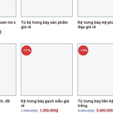
oom 2m x
Tủ kệ trưng bày sản phẩm
Kệ trưng bày mỹ p
giá rẻ
đẹp giá rẻ
Giá
₫
hiện
tại
.
là:
4.400.000₫.
-17%
-14%
ch, đồ
Kệ trưng bày gạch mẫu giá
Tủ trưng bày liền k
rẻ
trắng
Giá
Giá
Giá
1.250.000
₫
5.600.000
1.500.000
₫
6.500.000
₫