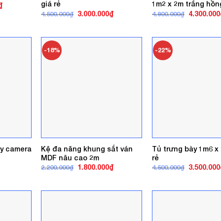
giá rẻ
1m2 x 2m trắng hồn
Giá
₫
hiện
Giá
Giá
Giá
3.000.000
₫
4.300.000
4.500.000
₫
4.900.000
₫
tại
gốc
hiện
gốc
.
là:
là:
tại
là:
4.000.000₫.
4.500.000₫.
là:
4.900.000₫
3.000.000₫.
-18%
-22%
ty camera
Kệ đa năng khung sắt ván
Tủ trưng bày 1m6 x
MDF nâu cao 2m
rẻ
Giá
Giá
Giá
1.800.000
₫
3.500.000
2.200.000
₫
4.500.000
₫
gốc
hiện
gốc
là:
tại
là:
2.200.000₫.
là:
4.500.000₫
1.800.000₫.