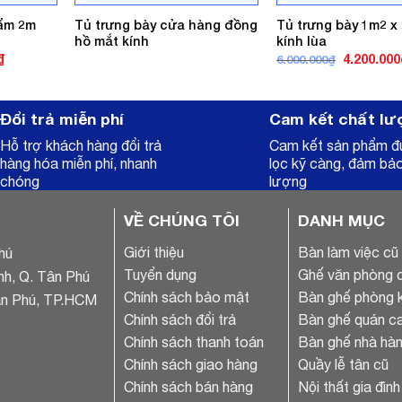
hẩm 2m
Tủ trưng bày cửa hàng đồng
Tủ trưng bày 1m2 x
hồ mắt kính
kính lùa
Giá
Giá
₫
4.200.000
6.000.000
₫
hiện
gốc
tại
là:
.
là:
6.000.000₫
4.800.000₫.
Đổi trả miễn phí
Cam kết chất lư
Hỗ trợ khách hàng đổi trả
Cam kết sản phẩm 
hàng hóa miễn phí, nhanh
lọc kỹ càng, đảm bả
chóng
lượng
VỀ CHÚNG TÔI
DANH MỤC
Giới thiệu
Bàn làm việc cũ
hú
Tuyển dụng
Ghế văn phòng 
nh, Q. Tân Phú
Chính sách bảo mật
Bàn ghế phòng 
ân Phú, TP.HCM
Chính sách đổi trả
Bàn ghế quán ca
Chính sách thanh toán
Bàn ghế nhà hàn
Chính sách giao hàng
Quầy lễ tân cũ
Chính sách bán hàng
Nội thất gia đình