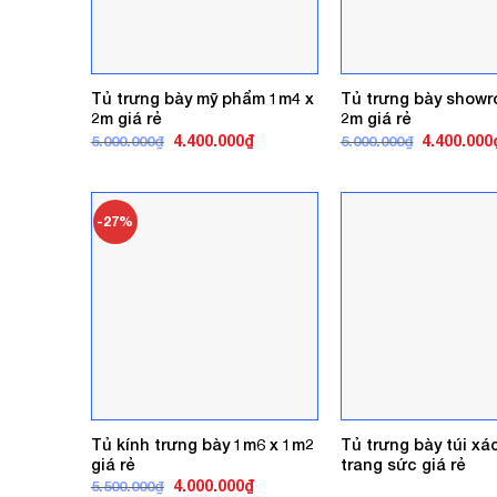
Tủ trưng bày mỹ phẩm 1m4 x
Tủ trưng bày showr
2m giá rẻ
2m giá rẻ
Giá
Giá
Giá
4.400.000
₫
4.400.000
5.000.000
₫
5.000.000
₫
gốc
hiện
gốc
là:
tại
là:
5.000.000₫.
là:
5.000.000₫
4.400.000₫.
-27%
Tủ kính trưng bày 1m6 x 1m2
Tủ trưng bày túi xá
giá rẻ
trang sức giá rẻ
Giá
Giá
4.000.000
₫
5.500.000
₫