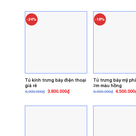
gốc
hiện
là:
tại
5.500.000₫.
là:
4.000.000₫.
-24%
-18%
Tủ kính trưng bày điện thoại
Tủ trưng bày mỹ ph
giá rẻ
2m màu hồng
Giá
Giá
Giá
3.800.000
₫
4.500.000
5.000.000
₫
5.500.000
₫
gốc
hiện
gốc
là:
tại
là:
5.000.000₫.
là:
5.500.000₫
3.800.000₫.