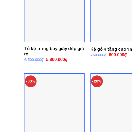
Tủ kệ trưng bày giày dép giá
Kệ gỗ 4 tầng cao 1m
rẻ
Giá
Gi
600.000
₫
750.000
₫
gốc
hi
Giá
Giá
5.800.000
₫
6.500.000
₫
là:
tại
gốc
hiện
750.000₫.
là:
là:
tại
60
6.500.000₫.
là:
5.800.000₫.
-30%
-20%