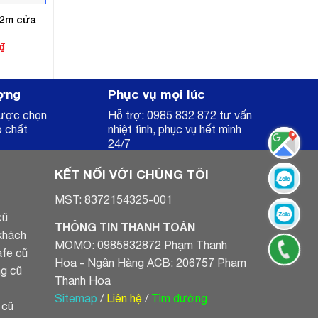
 2m cửa
Giá
₫
hiện
tại
.
là:
4.200.000₫.
ợng
Phục vụ mọi lúc
được chọn
Hỗ trợ: 0985 832 872 tư vấn
o chất
nhiệt tình, phục vụ hết mình
24/7
KẾT NỐI VỚI CHÚNG TÔI
MST: 8372154325-001
cũ
THÔNG TIN THANH TOÁN
khách
MOMO: 0985832872 Phạm Thanh
fe cũ
Hoa - Ngân Hàng ACB: 206757 Phạm
g cũ
Thanh Hoa
Sitemap
/
Liên hệ
/
Tìm đường
 cũ