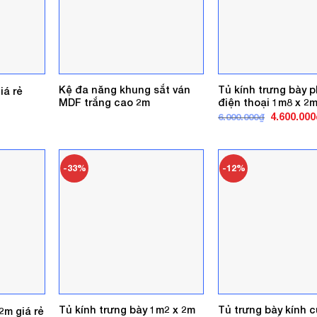
Kệ đa năng khung sắt ván
Tủ kính trưng bày p
iá rẻ
MDF trắng cao 2m
điện thoại 1m8 x 2
Giá
4.600.000
6.000.000
₫
gốc
là:
6.000.000₫
-33%
-12%
Tủ kính trưng bày 1m2 x 2m
Tủ trưng bày kính c
2m giá rẻ