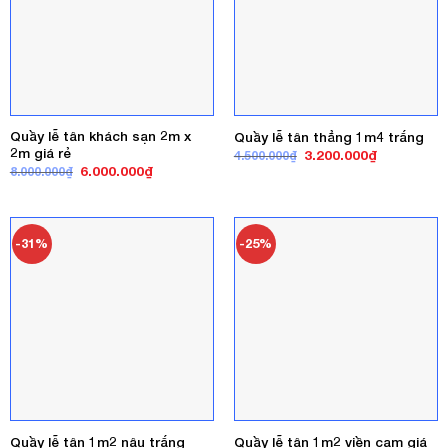
Quầy lễ tân khách sạn 2m x
Quầy lễ tân thẳng 1m4 trắng
2m giá rẻ
Giá
Giá
3.200.000
₫
4.500.000
₫
gốc
hiện
Giá
Giá
6.000.000
₫
8.000.000
₫
là:
tại
gốc
hiện
4.500.000₫.
là:
là:
tại
3.200.000₫
8.000.000₫.
là:
6.000.000₫.
-31%
-25%
Quầy lễ tân 1m2 viền cam giá
Quầy lễ tân 1m2 nâu trắng