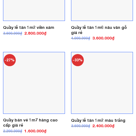
Quầy lễ tân 1m6 nâu vân gỗ
Quầy lễ tân 1m2 viền xám
giá rẻ
Giá
Giá
2.800.000
₫
3.600.000
₫
gốc
hiện
Giá
Giá
3.600.000
₫
4.000.000
₫
là:
tại
gốc
hiện
3.600.000₫.
là:
là:
tại
2.800.000₫.
4.000.000₫.
là:
3.600.000₫
-27%
-33%
Quầy bán vé 1m7 hàng cao
Quầy lễ tân 1m2 màu trắng
cấp giá rẻ
Giá
Giá
2.400.000
₫
3.600.000
₫
gốc
hiện
Giá
Giá
1.600.000
₫
2.200.000
₫
là:
tại
gốc
hiện