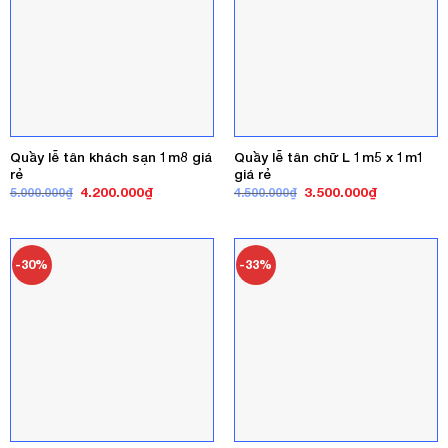
Quầy lễ tân khách sạn 1m8 giá
Quầy lễ tân chữ L 1m5 x 1m1
rẻ
giá rẻ
Giá
Giá
Giá
Giá
4.200.000
₫
3.500.000
₫
5.000.000
₫
4.500.000
₫
gốc
hiện
gốc
hiện
là:
tại
là:
tại
5.000.000₫.
là:
4.500.000₫.
là:
4.200.000₫.
3.500.000₫
-30%
-33%