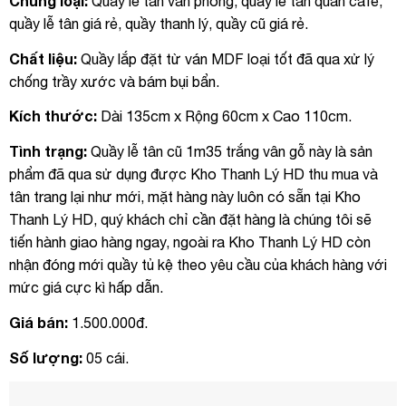
Chủng loại:
Quầy lễ tân văn phòng, quầy lễ tân quán cafe,
quầy lễ tân giá rẻ, quầy thanh lý, quầy cũ giá rẻ.
Chất liệu:
Quầy lắp đặt từ ván MDF loại tốt đã qua xử lý
chống trầy xước và bám bụi bẩn.
Kích thước:
Dài 135cm x Rộng 60cm x Cao 110cm.
Tình trạng:
Quầy lễ tân cũ 1m35 trắng vân gỗ này là sản
phẩm đã qua sử dụng được Kho Thanh Lý HD thu mua và
tân trang lại như mới, mặt hàng này luôn có sẵn tại Kho
Thanh Lý HD, quý khách chỉ cần đặt hàng là chúng tôi sẽ
tiến hành giao hàng ngay, ngoài ra Kho Thanh Lý HD còn
nhận đóng mới quầy tủ kệ theo yêu cầu của khách hàng với
mức giá cực kì hấp dẫn.
Giá bán:
1.500.000đ.
Số lượng:
05 cái.