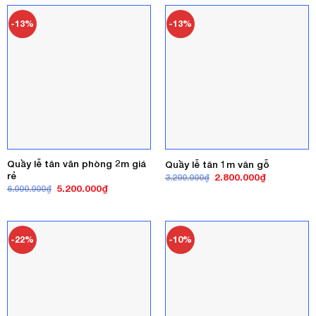
-13%
-13%
Quầy lễ tân văn phòng 2m giá
Quầy lễ tân 1m vân gỗ
rẻ
Giá
Giá
2.800.000
₫
3.200.000
₫
gốc
hiện
Giá
Giá
5.200.000
₫
6.000.000
₫
là:
tại
gốc
hiện
3.200.000₫.
là:
là:
tại
2.800.000₫
6.000.000₫.
là:
5.200.000₫.
-22%
-10%