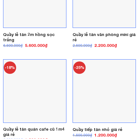
Quầy lễ tân 2m hồng sọc
Quầy lễ tân văn phòng mini giá
trắng
rẻ
Giá
Giá
Giá
Giá
5.600.000
₫
2.200.000
₫
6.600.000
₫
2.600.000
₫
gốc
hiện
gốc
hiện
là:
tại
là:
tại
6.600.000₫.
là:
2.600.000₫.
là:
5.600.000₫.
2.200.000₫
-18%
-25%
Quầy lễ tân quán cafe cũ 1m4
Quầy tiếp tân nhỏ giá rẻ
giá rẻ
Giá
Giá
1.200.000
₫
1.600.000
₫
gốc
hiện