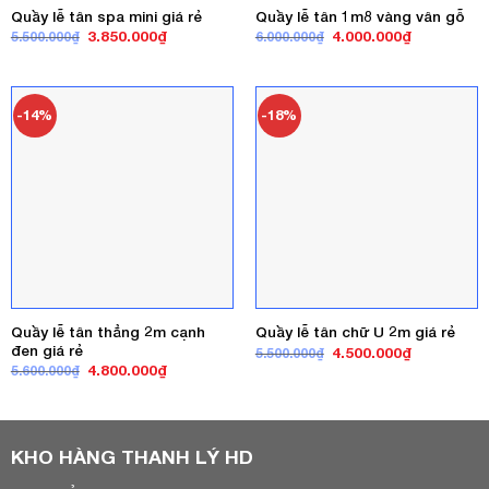
Quầy lễ tân spa mini giá rẻ
Quầy lễ tân 1m8 vàng vân gỗ
Giá
Giá
Giá
Giá
3.850.000
₫
4.000.000
₫
5.500.000
₫
6.000.000
₫
gốc
hiện
gốc
hiện
là:
tại
là:
tại
5.500.000₫.
là:
6.000.000₫.
là:
3.850.000₫.
4.000.000₫
-14%
-18%
Quầy lễ tân thẳng 2m cạnh
Quầy lễ tân chữ U 2m giá rẻ
đen giá rẻ
Giá
Giá
4.500.000
₫
5.500.000
₫
gốc
hiện
Giá
Giá
4.800.000
₫
5.600.000
₫
là:
tại
gốc
hiện
5.500.000₫.
là:
là:
tại
4.500.000₫
5.600.000₫.
là:
4.800.000₫.
KHO HÀNG THANH LÝ HD