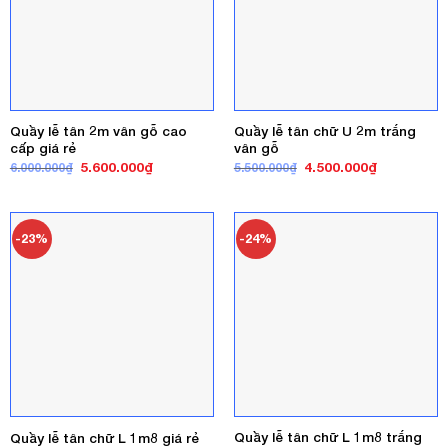
Quầy lễ tân 2m vân gỗ cao
Quầy lễ tân chữ U 2m trắng
cấp giá rẻ
vân gỗ
Giá
Giá
Giá
Giá
5.600.000
₫
4.500.000
₫
6.000.000
₫
5.500.000
₫
gốc
hiện
gốc
hiện
là:
tại
là:
tại
6.000.000₫.
là:
5.500.000₫.
là:
5.600.000₫.
4.500.000₫
-23%
-24%
Quầy lễ tân chữ L 1m8 trắng
Quầy lễ tân chữ L 1m8 giá rẻ