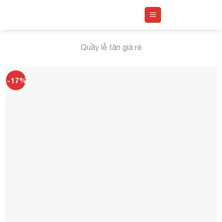
Skip
to
content
Quầy lễ tân giá rẻ
-17%