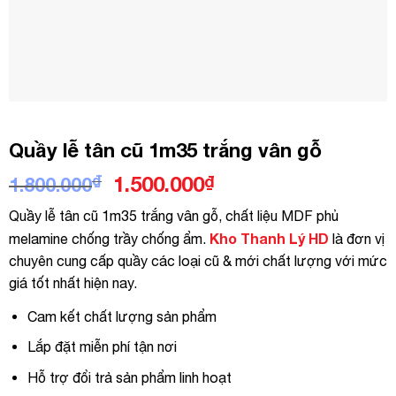
Quầy lễ tân cũ 1m35 trắng vân gỗ
Giá
Giá
₫
1.500.000
₫
1.800.000
gốc
hiện
Quầy lễ tân cũ 1m35 trắng vân gỗ, chất liệu MDF phủ
là:
tại
Kho Thanh Lý HD
melamine chống trầy chống ẩm.
là đơn vị
1.800.000₫.
là:
chuyên cung cấp quầy các loại cũ & mới chất lượng với mức
1.500.000₫.
giá tốt nhất hiện nay.
Cam kết chất lượng sản phẩm
Lắp đặt miễn phí tận nơi
Hỗ trợ đổi trả sản phẩm linh hoạt