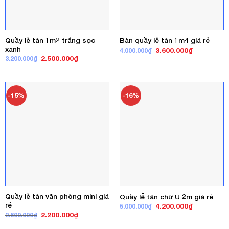
Quầy lễ tân 1m2 trắng sọc
Bàn quầy lễ tân 1m4 giá rẻ
xanh
Giá
Giá
3.600.000
₫
4.000.000
₫
gốc
hiện
Giá
Giá
2.500.000
₫
3.200.000
₫
là:
tại
gốc
hiện
4.000.000₫.
là:
là:
tại
3.600.000₫
3.200.000₫.
là:
2.500.000₫.
-15%
-16%
Quầy lễ tân văn phòng mini giá
Quầy lễ tân chữ U 2m giá rẻ
rẻ
Giá
Giá
4.200.000
₫
5.000.000
₫
gốc
hiện
Giá
Giá
2.200.000
₫
2.600.000
₫
là:
tại
gốc
hiện
5.000.000₫.
là:
là:
tại