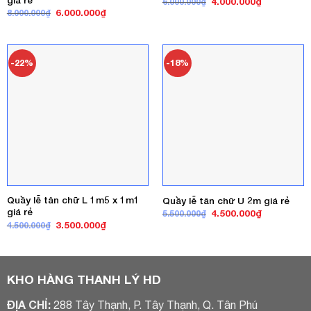
Giá
Giá
4.000.000
₫
6.000.000
₫
gốc
hiện
Giá
Giá
6.000.000
₫
8.000.000
₫
là:
tại
gốc
hiện
6.000.000₫.
là:
là:
tại
4.000.000₫
8.000.000₫.
là:
6.000.000₫.
-22%
-18%
Quầy lễ tân chữ L 1m5 x 1m1
Quầy lễ tân chữ U 2m giá rẻ
giá rẻ
Giá
Giá
4.500.000
₫
5.500.000
₫
gốc
hiện
Giá
Giá
3.500.000
₫
4.500.000
₫
là:
tại
gốc
hiện
5.500.000₫.
là:
là:
tại
4.500.000₫
4.500.000₫.
là:
3.500.000₫.
KHO HÀNG THANH LÝ HD
ĐỊA CHỈ:
288 Tây Thạnh, P. Tây Thạnh, Q. Tân Phú