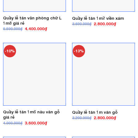
Quầy lễ tân văn phòng chữ L
Quầy lễ tân 1m2 viền xám
1m8 giá rẻ
Giá
Giá
2.800.000
₫
3.600.000
₫
gốc
hiện
Giá
Giá
4.400.000
₫
5.500.000
₫
là:
tại
gốc
hiện
3.600.000₫.
là:
là:
tại
2.800.000₫
5.500.000₫.
là:
4.400.000₫.
-10%
-13%
Quầy lễ tân 1m6 nâu vân gỗ
Quầy lễ tân 1m vân gỗ
giá rẻ
Giá
Giá
2.800.000
₫
3.200.000
₫
gốc
hiện
Giá
Giá
3.600.000
₫
4.000.000
₫
là:
tại
gốc
hiện
3.200.000₫.
là:
là:
tại
2.800.000₫
4.000.000₫.
là: