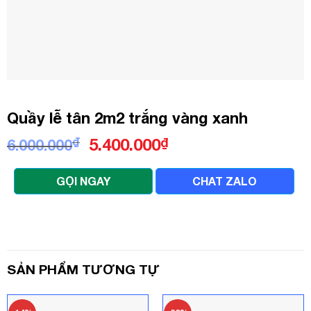
Quầy lễ tân 2m2 trắng vàng xanh
Giá
Giá
₫
5.400.000
₫
6.000.000
gốc
hiện
là:
tại
GỌI NGAY
CHAT ZALO
6.000.000₫.
là:
5.400.000₫.
SẢN PHẨM TƯƠNG TỰ