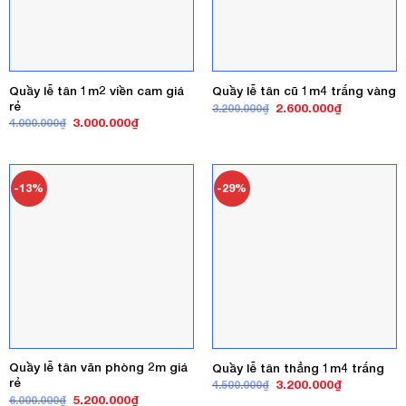
Quầy lễ tân 1m2 viền cam giá
Quầy lễ tân cũ 1m4 trắng vàng
rẻ
Giá
Giá
2.600.000
₫
3.200.000
₫
gốc
hiện
Giá
Giá
3.000.000
₫
4.000.000
₫
là:
tại
gốc
hiện
3.200.000₫.
là:
là:
tại
2.600.000₫
4.000.000₫.
là:
3.000.000₫.
-13%
-29%
Quầy lễ tân văn phòng 2m giá
Quầy lễ tân thẳng 1m4 trắng
rẻ
Giá
Giá
3.200.000
₫
4.500.000
₫
gốc
hiện
Giá
Giá
5.200.000
₫
6.000.000
₫