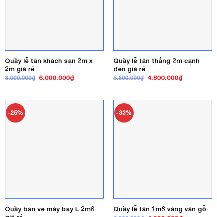
Quầy lễ tân khách sạn 2m x
Quầy lễ tân thẳng 2m cạnh
2m giá rẻ
đen giá rẻ
Giá
Giá
Giá
Giá
6.000.000
₫
4.800.000
₫
8.000.000
₫
5.600.000
₫
gốc
hiện
gốc
hiện
là:
tại
là:
tại
8.000.000₫.
là:
5.600.000₫.
là:
6.000.000₫.
4.800.000₫
-25%
-33%
Quầy bán vé máy bay L 2m6
Quầy lễ tân 1m8 vàng vân gỗ
giá rẻ