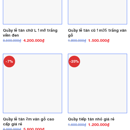
Quầy lễ tân chữ L 1m8 trắng
Quầy lễ tân cũ 1m35 trắng vân
viền đen
gỗ
Giá
Giá
Giá
Giá
4.200.000
₫
1.500.000
₫
5.500.000
₫
1.800.000
₫
gốc
hiện
gốc
hiện
là:
tại
là:
tại
5.500.000₫.
là:
1.800.000₫.
là:
4.200.000₫.
1.500.000₫
-7%
-25%
Quầy lễ tân 2m vân gỗ cao
Quầy tiếp tân nhỏ giá rẻ
cấp giá rẻ
Giá
Giá
1.200.000
₫
1.600.000
₫
gốc
hiện
Giá
Giá
5.600.000
₫
6.000.000
₫