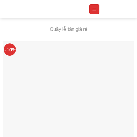
Skip
to
content
Quầy lễ tân giá rẻ
-10%