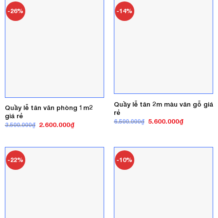
3.600.000₫.
-26%
-14%
Quầy lễ tân 2m màu vân gỗ giá
Quầy lễ tân văn phòng 1m2
rẻ
giá rẻ
Giá
Giá
5.600.000
₫
6.500.000
₫
Giá
Giá
2.600.000
₫
3.500.000
₫
gốc
hiện
gốc
hiện
là:
tại
là:
tại
6.500.000₫.
là:
3.500.000₫.
là:
5.600.000₫
2.600.000₫.
-22%
-10%