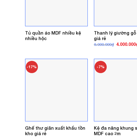
Tủ quần áo MDF nhiều kệ
Thanh lý giường gỗ
nhiều hộc
giá rẻ
Giá
4.000.000
5.000.000
₫
gốc
là:
5.000.000₫
-17%
-7%
Ghế thư giãn xuất khẩu tồn
Kệ đa năng khung s
kho giá rẻ
MDF cao 2m