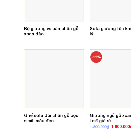
Bộ giường vs bàn phấn gỗ
Sofa giường tồn kh
xoan đào
lý
-11%
Ghế sofa đôi chân gỗ bọc
Giường ngủ gỗ xoa
simili màu đen
1m6 giá rẻ
Giá
1.600.000
1.800.000
₫
gốc