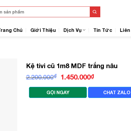
Trang Chủ
Giới Thiệu
Dịch Vụ
Tin Tức
Liên
Kệ tivi cũ 1m8 MDF trắng nâu
Giá
Giá
₫
1.450.000
₫
2.200.000
gốc
hiện
là:
tại
GỌI NGAY
CHAT ZALO
2.200.000₫.
là:
1.450.000₫.