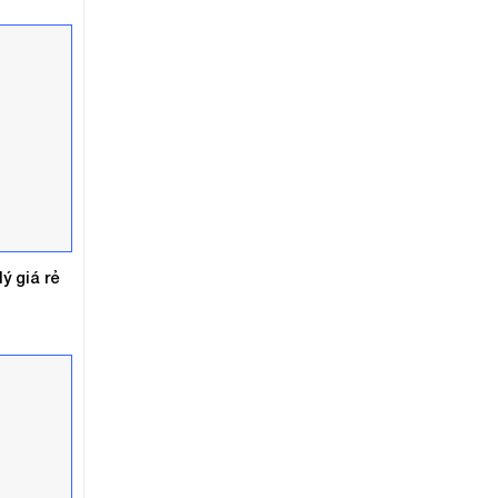
700.000₫.
ý giá rẻ