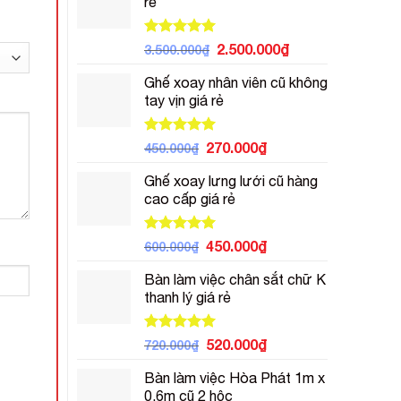
rẻ
450.000₫.
là:
350.000₫.
Được xếp
Giá
Giá
2.500.000
₫
3.500.000
₫
hạng
5.00
gốc
hiện
5 sao
Ghế xoay nhân viên cũ không
là:
tại
tay vịn giá rẻ
3.500.000₫.
là:
2.500.000₫.
Được xếp
Giá
Giá
270.000
₫
450.000
₫
hạng
5.00
gốc
hiện
5 sao
Ghế xoay lưng lưới cũ hàng
là:
tại
cao cấp giá rẻ
450.000₫.
là:
270.000₫.
Được xếp
Giá
Giá
450.000
₫
600.000
₫
hạng
5.00
gốc
hiện
5 sao
Bàn làm việc chân sắt chữ K
là:
tại
thanh lý giá rẻ
600.000₫.
là:
450.000₫.
Được xếp
Giá
Giá
520.000
₫
720.000
₫
hạng
5.00
gốc
hiện
5 sao
Bàn làm việc Hòa Phát 1m x
là:
tại
0.6m cũ 2 hộc
720.000₫.
là: