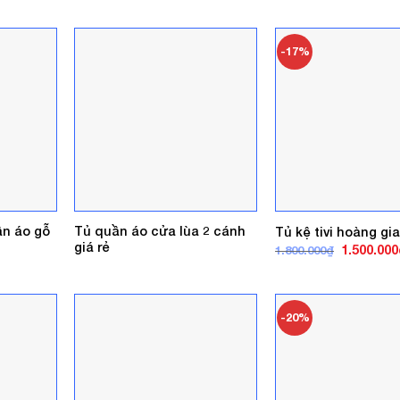
1.200.000₫
tại
.
là:
1.600.000₫.
-17%
ần áo gỗ
Tủ quần áo cửa lùa 2 cánh
Tủ kệ tivi hoàng gia
giá rẻ
Giá
1.500.000
1.800.000
₫
gốc
là:
1.800.000₫
-20%