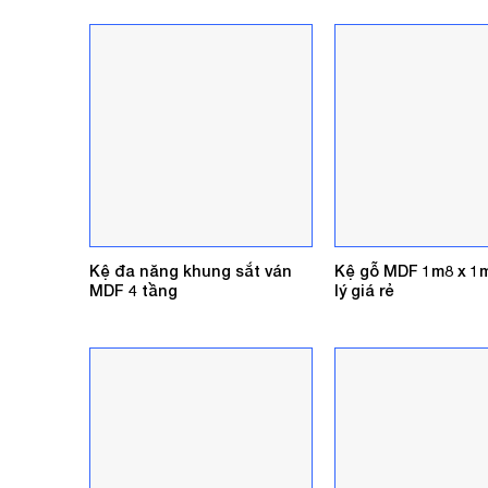
4.600.000₫.
là:
3.100.000₫.
Kệ đa năng khung sắt ván
Kệ gỗ MDF 1m8 x 1
MDF 4 tầng
lý giá rẻ