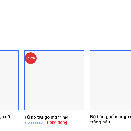
-17%
g xuất
Bộ bàn ghế mango 
Tủ kệ tivi gỗ mdf 1m4
trắng nâu
Giá
Giá
1.000.000
₫
1.200.000
₫
gốc
hiện
là:
tại