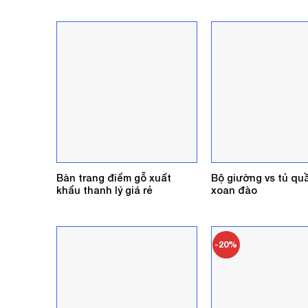
là:
1.800.000₫
Bàn trang điểm gỗ xuất
Bộ giường vs tủ qu
khẩu thanh lý giá rẻ
xoan đào
-20%