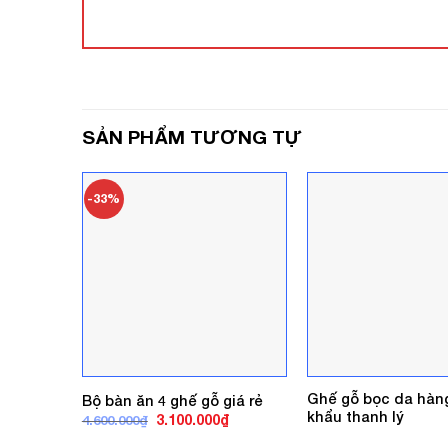
SẢN PHẨM TƯƠNG TỰ
-33%
Ghế gỗ bọc da hàn
Bộ bàn ăn 4 ghế gỗ giá rẻ
khẩu thanh lý
Giá
Giá
3.100.000
₫
4.600.000
₫
gốc
hiện
là:
tại