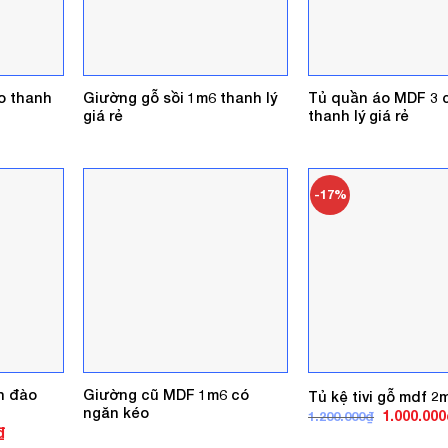
o thanh
Giường gỗ sồi 1m6 thanh lý
Tủ quần áo MDF 3 
giá rẻ
thanh lý giá rẻ
-17%
n đào
Giường cũ MDF 1m6 có
Tủ kệ tivi gỗ mdf 2
ngăn kéo
Giá
1.000.000
1.200.000
₫
gốc
Giá
₫
là:
hiện