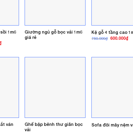
 sồi 1m6
Giường ngủ gỗ bọc vải 1m6
Kệ gỗ 4 tầng cao 1m
giá rẻ
Giá
Gi
600.000
₫
750.000
₫
gốc
hi
Giá
₫
là:
tại
hiện
750.000₫.
là:
tại
60
.
là:
4.000.000₫.
ắt ván
Ghế bập bênh thư giãn bọc
Sofa đôi mây nệm vả
vải