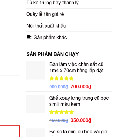
Tủ kệ trưng bày thanh lý
Quầy lễ tân giá rẻ
Nội thất xuất khẩu
Sản phẩm khác
SẢN PHẨM BÁN CHẠY
Bàn làm việc chân sắt cũ
1m4 x 70cm hàng lắp đặt
Được xếp
Giá
Giá
700.000
₫
900.000
₫
hạng
5.00
gốc
hiện
5 sao
Ghế xoay lưng trung cũ bọc
là:
tại
simili màu kem
900.000₫.
là:
700.000₫.
Được xếp
Giá
Giá
350.000
₫
450.000
₫
hạng
5.00
gốc
hiện
5 sao
Bộ sofa mini cũ bọc vải giá
là:
tại