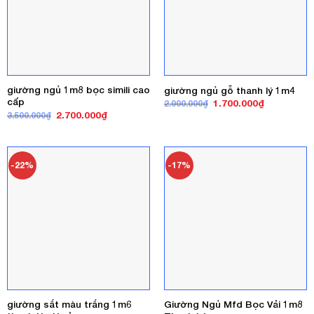
giường ngủ 1m8 bọc simili cao
giường ngủ gỗ thanh lý 1m4
cấp
Giá
Giá
1.700.000
₫
2.000.000
₫
gốc
hiện
Giá
Giá
2.700.000
₫
3.500.000
₫
là:
tại
gốc
hiện
2.000.000₫.
là:
là:
tại
1.700.000₫
3.500.000₫.
là:
2.700.000₫.
-22%
-17%
giường sắt màu trắng 1m6
Giường Ngủ Mfd Bọc Vải 1m8