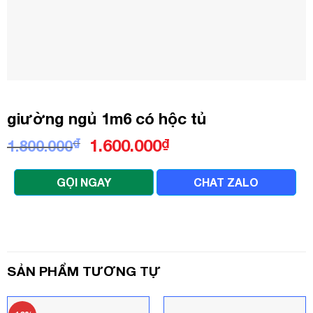
giường ngủ 1m6 có hộc tủ
Giá
Giá
₫
1.600.000
₫
1.800.000
gốc
hiện
là:
tại
GỌI NGAY
CHAT ZALO
1.800.000₫.
là:
1.600.000₫.
SẢN PHẨM TƯƠNG TỰ