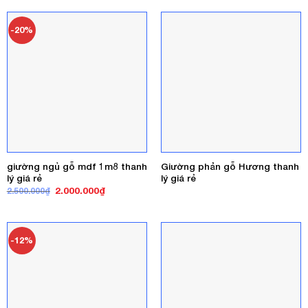
1.800.000₫
2.000.000₫.
là:
1.800.000₫.
-20%
giường ngủ gỗ mdf 1m8 thanh
Giường phản gỗ Hương thanh
lý giá rẻ
lý giá rẻ
Giá
Giá
2.000.000
₫
2.500.000
₫
gốc
hiện
là:
tại
2.500.000₫.
là:
2.000.000₫.
-12%