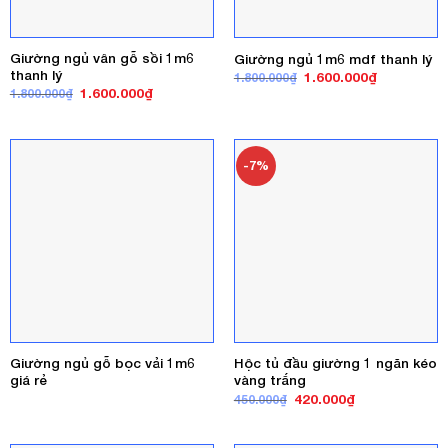
Giường ngủ vân gỗ sồi 1m6
Giường ngủ 1m6 mdf thanh lý
thanh lý
Giá
Giá
1.600.000
₫
1.800.000
₫
gốc
hiện
Giá
Giá
1.600.000
₫
1.800.000
₫
là:
tại
gốc
hiện
1.800.000₫.
là:
là:
tại
1.600.000₫
1.800.000₫.
là:
1.600.000₫.
-7%
Giường ngủ gỗ bọc vải 1m6
Hộc tủ đầu giường 1 ngăn kéo
giá rẻ
vàng trắng
Giá
Giá
420.000
₫
450.000
₫
gốc
hiện
là:
tại
450.000₫.
là: