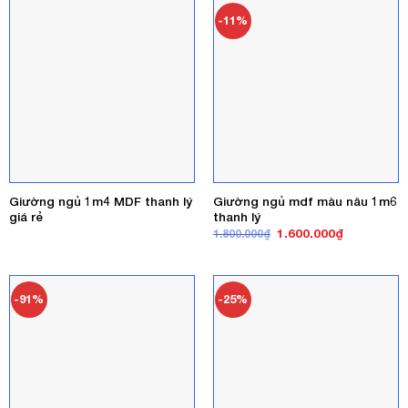
420.000₫.
-11%
Giường ngủ 1m4 MDF thanh lý
Giường ngủ mdf màu nâu 1m6
giá rẻ
thanh lý
Giá
Giá
1.600.000
₫
1.800.000
₫
gốc
hiện
là:
tại
1.800.000₫.
là:
1.600.000₫
-91%
-25%