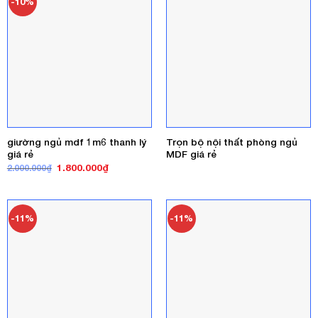
-10%
giường ngủ mdf 1m6 thanh lý
Trọn bộ nội thất phòng ngủ
giá rẻ
MDF giá rẻ
Giá
Giá
1.800.000
₫
2.000.000
₫
gốc
hiện
là:
tại
2.000.000₫.
là:
1.800.000₫.
-11%
-11%