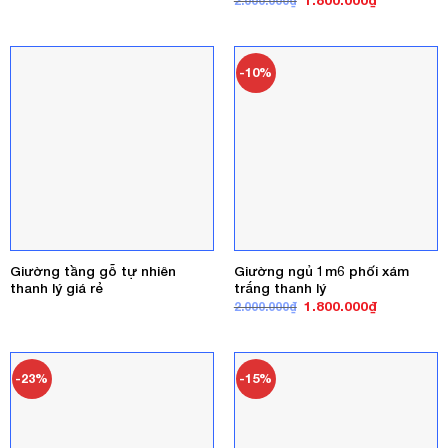
1.800.000
₫
2.000.000
₫
là:
tại
gốc
hiện
2.500.000₫.
là:
là:
tại
2.200.000₫.
2.000.000₫.
là:
1.800.000₫
-10%
Giường tầng gỗ tự nhiên
Giường ngủ 1m6 phối xám
thanh lý giá rẻ
trắng thanh lý
Giá
Giá
1.800.000
₫
2.000.000
₫
gốc
hiện
là:
tại
2.000.000₫.
là:
1.800.000₫
-23%
-15%