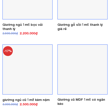
Giường ngủ 1m6 bọc vải
Giường gỗ sồi 1m6 thanh lý
thanh lý
giá rẻ
Giá
Giá
2.200.000
₫
2.500.000
₫
gốc
hiện
là:
tại
2.500.000₫.
là:
2.200.000₫.
-17%
Giường cũ MDF 1m6 có ngăn
giường ngủ cũ 1m8 kèm nệm
kéo
Giá
Giá
2.500.000
₫
3.000.000
₫
gốc
hiện