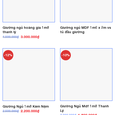
Giường ngủ hoàng gia 1m8
Giường ngủ MDF 1m6 x 2m vs
thanh lý
tủ đầu giường
Giá
Giá
3.000.000
₫
4.500.000
₫
gốc
hiện
là:
tại
4.500.000₫.
là:
3.000.000₫.
-12%
-10%
Giường Ngủ Mdf 1m8 Thanh
Giường Ngủ 1m8 Kèm Nệm
Lý
Giá
Giá
2.200.000
₫
2.500.000
₫
gốc
hiện
Giá
Giá