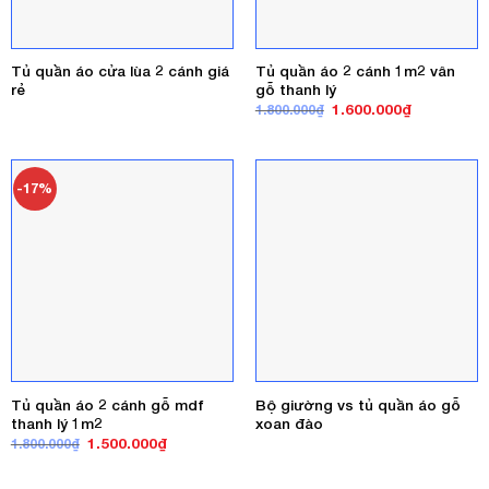
Tủ quần áo cửa lùa 2 cánh giá
Tủ quần áo 2 cánh 1m2 vân
rẻ
gỗ thanh lý
Giá
Giá
1.600.000
₫
1.800.000
₫
gốc
hiện
là:
tại
1.800.000₫.
là:
1.600.000₫
-17%
Tủ quần áo 2 cánh gỗ mdf
Bộ giường vs tủ quần áo gỗ
thanh lý 1m2
xoan đào
Giá
Giá
1.500.000
₫
1.800.000
₫
gốc
hiện
là:
tại
1.800.000₫.
là: