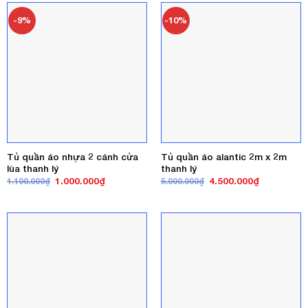
1.500.000₫.
-9%
-10%
Tủ quần áo nhựa 2 cánh cửa
Tủ quần áo alantic 2m x 2m
lùa thanh lý
thanh lý
Giá
Giá
Giá
Giá
1.000.000
₫
4.500.000
₫
1.100.000
₫
5.000.000
₫
gốc
hiện
gốc
hiện
là:
tại
là:
tại
1.100.000₫.
là:
5.000.000₫.
là:
1.000.000₫.
4.500.000₫