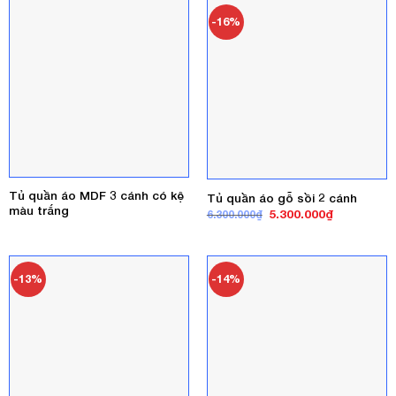
-16%
Tủ quần áo MDF 3 cánh có kệ
Tủ quần áo gỗ sồi 2 cánh
màu trắng
Giá
Giá
5.300.000
₫
6.300.000
₫
gốc
hiện
là:
tại
6.300.000₫.
là:
5.300.000₫
-13%
-14%