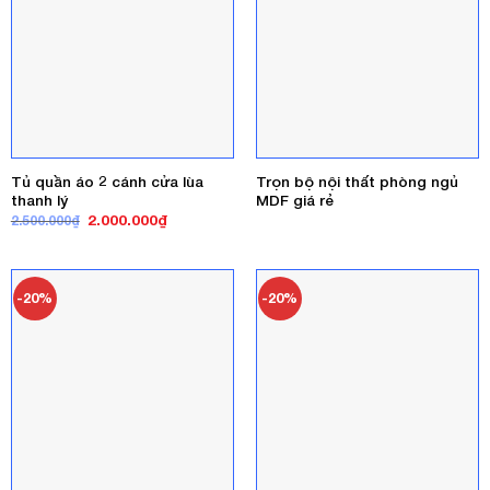
Tủ quần áo 2 cánh cửa lùa
Trọn bộ nội thất phòng ngủ
thanh lý
MDF giá rẻ
Giá
Giá
2.000.000
₫
2.500.000
₫
gốc
hiện
là:
tại
2.500.000₫.
là:
2.000.000₫.
-20%
-20%