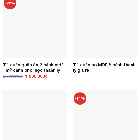
-28%
Tủ quần quần áo 2 cánh mdf
Tủ quần áo MDF 5 cánh thanh
1m2 cánh phối sọc thanh lý
lý giá rẻ
Giá
Giá
1.800.000
₫
2.500.000
₫
gốc
hiện
là:
tại
2.500.000₫.
là:
1.800.000₫.
-11%