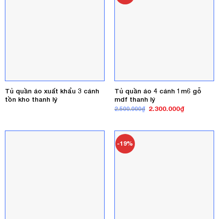
Tủ quần áo xuất khẩu 3 cánh
Tủ quần áo 4 cánh 1m6 gỗ
tồn kho thanh lý
mdf thanh lý
Giá
Giá
2.300.000
₫
2.500.000
₫
gốc
hiện
là:
tại
2.500.000₫.
là:
2.300.000₫
-19%