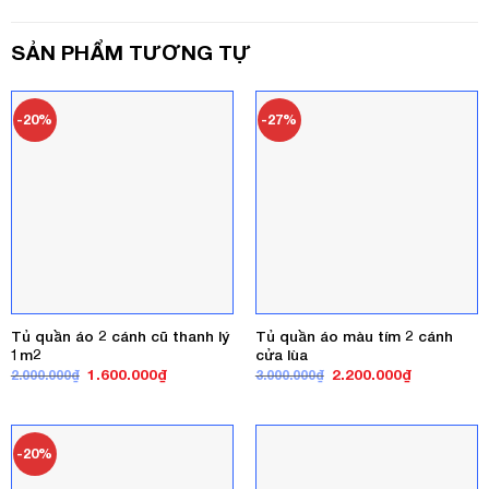
SẢN PHẨM TƯƠNG TỰ
-20%
-27%
Tủ quần áo 2 cánh cũ thanh lý
Tủ quần áo màu tím 2 cánh
1m2
cửa lùa
Giá
Giá
Giá
Giá
1.600.000
₫
2.200.000
₫
2.000.000
₫
3.000.000
₫
gốc
hiện
gốc
hiện
là:
tại
là:
tại
2.000.000₫.
là:
3.000.000₫.
là:
1.600.000₫.
2.200.000₫
-20%