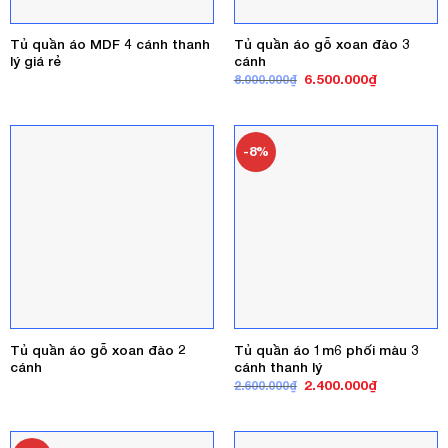
Tủ quần áo MDF 4 cánh thanh
Tủ quần áo gỗ xoan đào 3
lý giá rẻ
cánh
Giá
Giá
6.500.000
₫
8.000.000
₫
gốc
hiện
là:
tại
8.000.000₫.
là:
6.500.000₫
-8%
Tủ quần áo gỗ xoan đào 2
Tủ quần áo 1m6 phối màu 3
cánh
cánh thanh lý
Giá
Giá
2.400.000
₫
2.600.000
₫
gốc
hiện
là:
tại
2.600.000₫.
là:
2.400.000₫