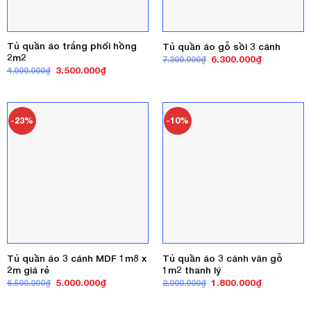
Tủ quần áo trắng phối hồng
Tủ quần áo gỗ sồi 3 cánh
2m2
Giá
Giá
6.300.000
₫
7.300.000
₫
gốc
hiện
Giá
Giá
3.500.000
₫
4.000.000
₫
là:
tại
gốc
hiện
7.300.000₫.
là:
là:
tại
6.300.000₫
4.000.000₫.
là:
3.500.000₫.
-23%
-10%
Tủ quần áo 3 cánh MDF 1m8 x
Tủ quần áo 3 cánh vân gỗ
2m giá rẻ
1m2 thanh lý
Giá
Giá
Giá
Giá
5.000.000
₫
1.800.000
₫
6.500.000
₫
2.000.000
₫
gốc
hiện
gốc
hiện
là:
tại
là:
tại
6.500.000₫.
là:
2.000.000₫.
là: