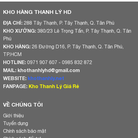
5.000.000₫.
1.800.000₫
KHO HÀNG THANH LÝ HD
ĐỊA CHỈ:
288 Tây Thạnh, P. Tây Thạnh, Q. Tân Phú
KHO XƯỞNG:
380/23 Lê Trọng Tấn, P. Tây Thạnh, Q. Tân
Phú
KHO HÀNG:
26 Đường D16, P. Tây Thạnh, Q. Tân Phú,
TP.HCM
HOTLINE:
0971 907 607 - 0985 832 872
MAIL:
khothanhlyhd@gmail.com
WEBSITE:
khothanhly.net
FANPAGE:
Kho Thanh Lý Giá Rẻ
VỀ CHÚNG TÔI
Giới thiệu
Tuyển dụng
Chính sách bảo mật