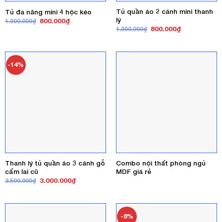
Tủ quần áo 2 cánh mini thanh
Tủ đa năng mini 4 hộc kéo
lý
Giá
Giá
800.000
₫
1.000.000
₫
gốc
hiện
Giá
Giá
800.000
₫
1.000.000
₫
là:
tại
gốc
hiện
1.000.000₫.
là:
là:
tại
800.000₫.
1.000.000₫.
là:
800.000₫.
-14%
Thanh lý tủ quần áo 3 cánh gỗ
Combo nội thất phòng ngủ
cẩm lai cũ
MDF giá rẻ
Giá
Giá
3.000.000
₫
3.500.000
₫
gốc
hiện
là:
tại
3.500.000₫.
là:
3.000.000₫.
-8%