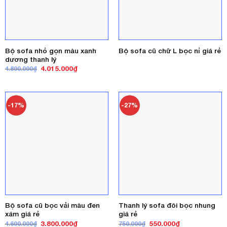
Bộ sofa nhỏ gọn màu xanh
Bộ sofa cũ chữ L bọc nỉ giá rẻ
dương thanh lý
Giá
Giá
4.015.000
₫
4.800.000
₫
gốc
hiện
là:
tại
4.800.000₫.
là:
4.015.000₫.
-17%
-27%
Bộ sofa cũ bọc vải màu đen
Thanh lý sofa đôi bọc nhung
xám giá rẻ
giá rẻ
Giá
Giá
Giá
Giá
3.800.000
₫
550.000
₫
4.600.000
₫
750.000
₫