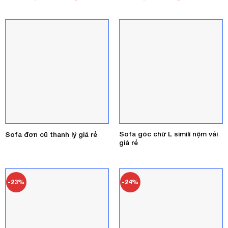
gốc
hiện
gốc
hiện
là:
tại
là:
tại
4.600.000₫.
là:
750.000₫.
là:
3.800.000₫.
550.000₫.
Sofa góc chữ L simili nệm vải
Sofa đơn cũ thanh lý giá rẻ
giá rẻ
-23%
-24%