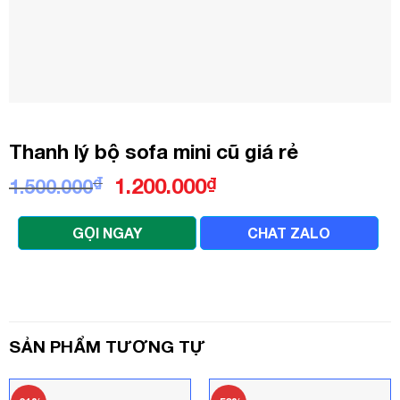
Thanh lý bộ sofa mini cũ giá rẻ
Giá
Giá
₫
1.200.000
₫
1.500.000
gốc
hiện
là:
tại
GỌI NGAY
CHAT ZALO
1.500.000₫.
là:
1.200.000₫.
SẢN PHẨM TƯƠNG TỰ