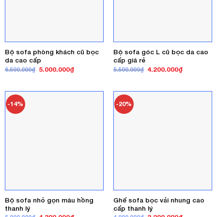
Bộ sofa phòng khách cũ bọc
Bộ sofa góc L cũ bọc da cao
da cao cấp
cấp giá rẻ
Giá
Giá
Giá
Giá
5.000.000
₫
4.200.000
₫
6.500.000
₫
5.500.000
₫
gốc
hiện
gốc
hiện
là:
tại
là:
tại
6.500.000₫.
là:
5.500.000₫.
là:
5.000.000₫.
4.200.000₫
-14%
-20%
Bộ sofa nhỏ gọn màu hồng
Ghế sofa bọc vải nhung cao
thanh lý
cấp thanh lý
Giá
Giá
Giá
Giá