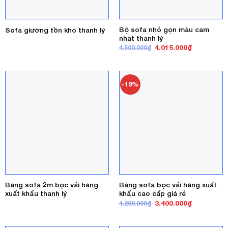
Bộ sofa nhỏ gọn màu cam
Sofa giường tồn kho thanh lý
nhạt thanh lý
Giá
Giá
4.015.000
₫
4.500.000
₫
gốc
hiện
là:
tại
4.500.000₫.
là:
4.015.000₫
-19%
Băng sofa 2m bọc vải hàng
Băng sofa bọc vải hàng xuất
xuất khẩu thanh lý
khẩu cao cấp giá rẻ
Giá
Giá
3.400.000
₫
4.200.000
₫
gốc
hiện
là:
tại
4.200.000₫.
là: