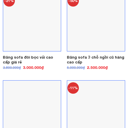
-21%
-50%
Băng sofa đôi bọc vải cao
Băng sofa 3 chỗ ngồi cũ hàng
cấp giá rẻ
cao cấp
Giá
Giá
Giá
Giá
3.000.000
₫
2.500.000
₫
3.800.000
₫
5.000.000
₫
gốc
hiện
gốc
hiện
là:
tại
là:
tại
3.800.000₫.
là:
5.000.000₫.
là:
3.000.000₫.
2.500.000₫
-11%