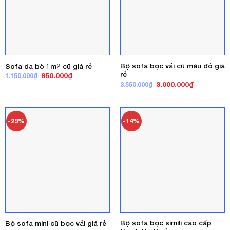
Bộ sofa bọc vải cũ màu đỏ giá
Sofa da bò 1m2 cũ giá rẻ
rẻ
Giá
Giá
950.000
₫
1.150.000
₫
gốc
hiện
Giá
Giá
3.000.000
₫
3.550.000
₫
là:
tại
gốc
hiện
1.150.000₫.
là:
là:
tại
950.000₫.
3.550.000₫.
là:
3.000.000₫
-29%
-14%
Bộ sofa bọc simili cao cấp
Bộ sofa mini cũ bọc vải giá rẻ