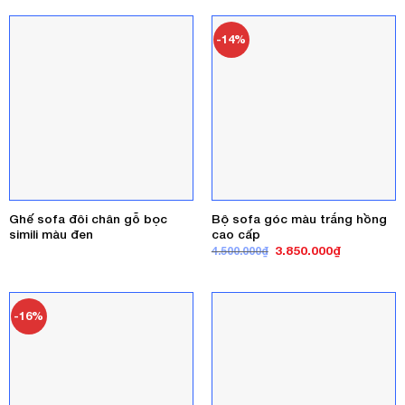
4.500.000₫.
là:
3.500.000₫
-14%
Ghế sofa đôi chân gỗ bọc
Bộ sofa góc màu trắng hồng
simili màu đen
cao cấp
Giá
Giá
3.850.000
₫
4.500.000
₫
gốc
hiện
là:
tại
4.500.000₫.
là:
3.850.000₫
-16%