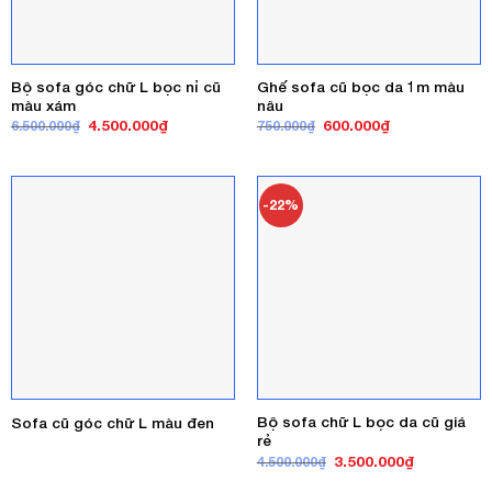
Bộ sofa góc chữ L bọc nỉ cũ
Ghế sofa cũ bọc da 1m màu
màu xám
nâu
Giá
Giá
Giá
Giá
4.500.000
₫
600.000
₫
6.500.000
₫
750.000
₫
gốc
hiện
gốc
hiện
là:
tại
là:
tại
6.500.000₫.
là:
750.000₫.
là:
4.500.000₫.
600.000₫.
-22%
Bộ sofa chữ L bọc da cũ giá
Sofa cũ góc chữ L màu đen
rẻ
Giá
Giá
3.500.000
₫
4.500.000
₫
gốc
hiện
là:
tại