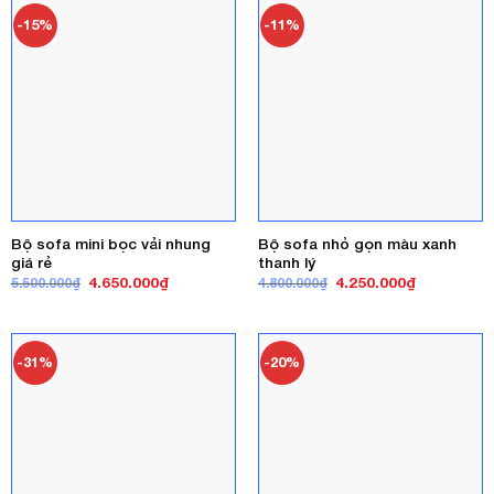
3.400.000₫
-15%
-11%
Bộ sofa mini bọc vải nhung
Bộ sofa nhỏ gọn màu xanh
giá rẻ
thanh lý
Giá
Giá
Giá
Giá
4.650.000
₫
4.250.000
₫
5.500.000
₫
4.800.000
₫
gốc
hiện
gốc
hiện
là:
tại
là:
tại
5.500.000₫.
là:
4.800.000₫.
là:
4.650.000₫.
4.250.000₫
-31%
-20%