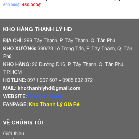
Giá
Giá
450.000
₫
600.000
₫
gốc
hiện
là:
tại
600.000₫.
là:
450.000₫.
KHO HÀNG THANH LÝ HD
ĐỊA CHỈ:
288 Tây Thạnh, P. Tây Thạnh, Q. Tân Phú
KHO XƯỞNG:
380/23 Lê Trọng Tấn, P. Tây Thạnh, Q. Tân
Phú
KHO HÀNG:
26 Đường D16, P. Tây Thạnh, Q. Tân Phú,
TP.HCM
HOTLINE:
0971 907 607 - 0985 832 872
MAIL:
khothanhlyhd@gmail.com
WEBSITE:
khothanhly.net
FANPAGE:
Kho Thanh Lý Giá Rẻ
VỀ CHÚNG TÔI
Giới thiệu