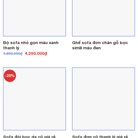
Bộ sofa nhỏ gọn màu xanh
Ghế sofa đơn chân gỗ bọc
thanh lý
simili màu đen
Giá
Giá
4.250.000
₫
4.800.000
₫
gốc
hiện
là:
tại
4.800.000₫.
là:
4.250.000₫.
-25%
Sofa đôi bọc da cũ giá rẻ
Sofa đơn cũ thanh lý giá rẻ