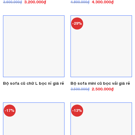
Giá
Giá
Giá
Giá
3.200.000
₫
4.300.000
₫
3.600.000
₫
4.800.000
₫
gốc
hiện
gốc
hiện
là:
tại
là:
tại
3.600.000₫.
là:
4.800.000₫.
là:
3.200.000₫.
4.300.000₫
-29%
Bộ sofa cũ chữ L bọc nỉ giá rẻ
Bộ sofa mini cũ bọc vải giá rẻ
Giá
Giá
2.500.000
₫
3.500.000
₫
gốc
hiện
là:
tại
3.500.000₫.
là:
2.500.000₫
-17%
-13%