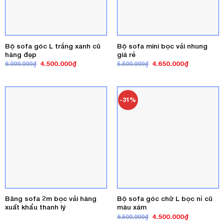
Bộ sofa góc L trắng xanh cũ
Bộ sofa mini bọc vải nhung
hàng đẹp
giá rẻ
Giá
Giá
Giá
Giá
4.500.000
₫
4.650.000
₫
6.000.000
₫
5.500.000
₫
gốc
hiện
gốc
hiện
là:
tại
là:
tại
6.000.000₫.
là:
5.500.000₫.
là:
4.500.000₫.
4.650.000₫
-31%
Băng sofa 2m bọc vải hàng
Bộ sofa góc chữ L bọc nỉ cũ
xuất khẩu thanh lý
màu xám
Giá
Giá
4.500.000
₫
6.500.000
₫
gốc
hiện