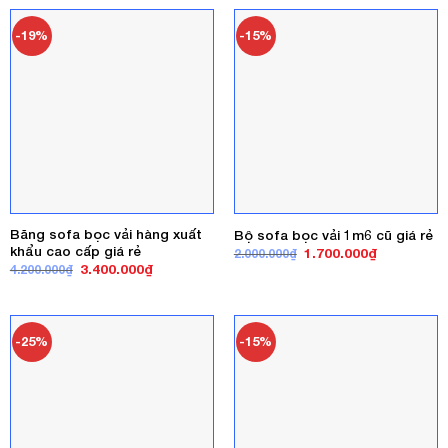
4.600.000₫.
là:
4.500.000₫.
là:
3.800.000₫.
3.500.000₫
-19%
-15%
Băng sofa bọc vải hàng xuất
Bộ sofa bọc vải 1m6 cũ giá rẻ
khẩu cao cấp giá rẻ
Giá
Giá
1.700.000
₫
2.000.000
₫
gốc
hiện
Giá
Giá
3.400.000
₫
4.200.000
₫
là:
tại
gốc
hiện
2.000.000₫.
là:
là:
tại
1.700.000₫
4.200.000₫.
là:
3.400.000₫.
-25%
-15%