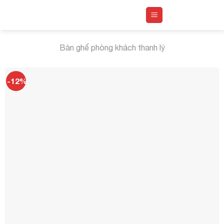
Skip
to
content
Bàn ghế phòng khách thanh lý
-12%