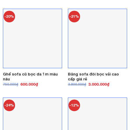
là:
tại
6.500.000₫.
là:
4.500.000₫
-20%
-21%
Ghế sofa cũ bọc da 1m màu
Băng sofa đôi bọc vải cao
nâu
cấp giá rẻ
Giá
Giá
Giá
Giá
600.000
₫
3.000.000
₫
750.000
₫
3.800.000
₫
gốc
hiện
gốc
hiện
là:
tại
là:
tại
750.000₫.
là:
3.800.000₫.
là:
600.000₫.
3.000.000₫
-24%
-12%