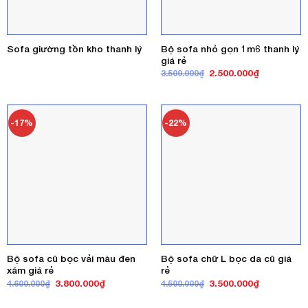
Bộ sofa nhỏ gọn 1m6 thanh lý
Sofa giường tồn kho thanh lý
giá rẻ
Giá
Giá
2.500.000
₫
3.500.000
₫
gốc
hiện
là:
tại
3.500.000₫.
là:
2.500.000₫
-17%
-22%
Bộ sofa cũ bọc vải màu đen
Bộ sofa chữ L bọc da cũ giá
xám giá rẻ
rẻ
Giá
Giá
Giá
Giá
3.800.000
₫
3.500.000
₫
4.600.000
₫
4.500.000
₫
gốc
hiện
gốc
hiện
là:
tại
là:
tại