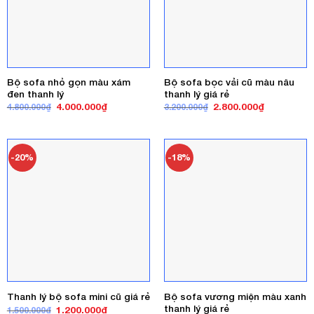
Bộ sofa nhỏ gọn màu xám
Bộ sofa bọc vải cũ màu nâu
đen thanh lý
thanh lý giá rẻ
Giá
Giá
Giá
Giá
4.000.000
₫
2.800.000
₫
4.800.000
₫
3.200.000
₫
gốc
hiện
gốc
hiện
là:
tại
là:
tại
4.800.000₫.
là:
3.200.000₫.
là:
4.000.000₫.
2.800.000₫
-20%
-18%
Bộ sofa vương miện màu xanh
Thanh lý bộ sofa mini cũ giá rẻ
thanh lý giá rẻ
Giá
Giá
1.200.000
₫
1.500.000
₫