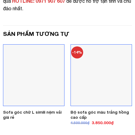
HOTLINE: 0971 907 607
qua
để được hỗ trợ tận tình và chu
đáo nhất.
SẢN PHẨM TƯƠNG TỰ
-14%
Sofa góc chữ L simili nệm vải
Bộ sofa góc màu trắng hồng
giá rẻ
cao cấp
Giá
Giá
3.850.000
₫
4.500.000
₫
gốc
hiện
là:
tại
4.500.000₫.
là: