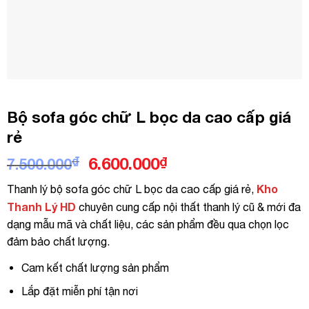
Bộ sofa góc chữ L bọc da cao cấp giá
rẻ
Giá
Giá
₫
6.600.000
₫
7.500.000
gốc
hiện
Kho
Thanh lý bộ sofa góc chữ L bọc da cao cấp giá rẻ,
là:
tại
Thanh Lý HD
chuyên cung cấp nội thất thanh lý cũ & mới đa
7.500.000₫.
là:
dạng mẫu mã và chất liệu, các sản phẩm đều qua chọn lọc
6.600.000₫.
đảm bảo chất lượng.
Cam kết chất lượng sản phẩm
Lắp đặt miễn phí tận nơi