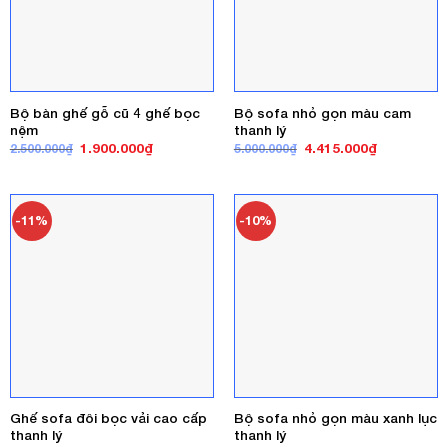
Bộ bàn ghế gỗ cũ 4 ghế bọc
Bộ sofa nhỏ gọn màu cam
nệm
thanh lý
Giá
Giá
Giá
Giá
1.900.000
₫
4.415.000
₫
2.500.000
₫
5.000.000
₫
gốc
hiện
gốc
hiện
là:
tại
là:
tại
2.500.000₫.
là:
5.000.000₫.
là:
1.900.000₫.
4.415.000₫
-11%
-10%
Ghế sofa đôi bọc vải cao cấp
Bộ sofa nhỏ gọn màu xanh lục
thanh lý
thanh lý