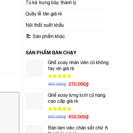
Tủ kệ trưng bày thanh lý
Quầy lễ tân giá rẻ
Nội thất xuất khẩu
Sản phẩm khác
SẢN PHẨM BÁN CHẠY
Ghế xoay nhân viên cũ không
tay vịn giá rẻ
Được xếp
Giá
Giá
270.000
₫
450.000
₫
hạng
5.00
gốc
hiện
5 sao
Ghế xoay lưng lưới cũ hàng
là:
tại
cao cấp giá rẻ
450.000₫.
là:
270.000₫.
Được xếp
Giá
Giá
450.000
₫
600.000
₫
hạng
5.00
gốc
hiện
5 sao
Bàn làm việc chân sắt chữ K
là:
tại