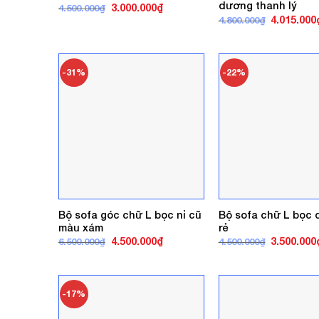
dương thanh lý
Giá
Giá
3.000.000
₫
4.500.000
₫
gốc
hiện
Giá
4.015.000
4.800.000
₫
là:
tại
gốc
4.500.000₫.
là:
là:
3.000.000₫.
4.800.000₫
-31%
-22%
Bộ sofa góc chữ L bọc nỉ cũ
Bộ sofa chữ L bọc 
màu xám
rẻ
Giá
Giá
Giá
4.500.000
₫
3.500.000
6.500.000
₫
4.500.000
₫
gốc
hiện
gốc
là:
tại
là:
6.500.000₫.
là:
4.500.000₫
4.500.000₫.
-17%