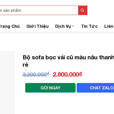
Trang Chủ
Giới Thiệu
Dịch Vụ
Tin Tức
Liên
Bộ sofa bọc vải cũ màu nâu thanh 
rẻ
Giá
Giá
₫
2.800.000
₫
3.200.000
gốc
hiện
là:
tại
GỌI NGAY
CHAT ZALO
3.200.000₫.
là:
2.800.000₫.