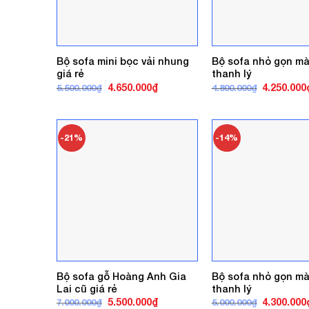
Bộ sofa mini bọc vải nhung
Bộ sofa nhỏ gọn m
giá rẻ
thanh lý
Giá
Giá
Giá
4.650.000
₫
4.250.000
5.500.000
₫
4.800.000
₫
gốc
hiện
gốc
là:
tại
là:
5.500.000₫.
là:
4.800.000₫
4.650.000₫.
-21%
-14%
Bộ sofa gỗ Hoàng Anh Gia
Bộ sofa nhỏ gọn m
Lai cũ giá rẻ
thanh lý
Giá
Giá
Giá
5.500.000
₫
4.300.000
7.000.000
₫
5.000.000
₫