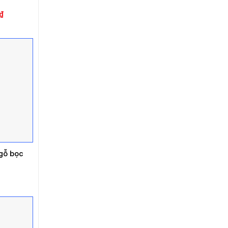
Giá
₫
hiện
tại
.
là:
3.000.000₫.
gỗ bọc