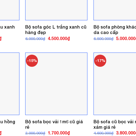
àu xanh
Bộ sofa góc L trắng xanh cũ
Bộ sofa phòng khá
hàng đẹp
da cao cấp
Giá
Giá
Giá
Giá
₫
4.500.000
₫
5.000.000
6.000.000
₫
6.500.000
₫
hiện
gốc
hiện
gốc
tại
là:
tại
là:
.
là:
6.000.000₫.
là:
6.500.000₫
4.250.000₫.
4.500.000₫.
-15%
-17%
àu hồng
Bộ sofa bọc vải 1m6 cũ giá
Bộ sofa cũ bọc vải
rẻ
xám giá rẻ
Giá
Giá
Giá
Giá
₫
1.700.000
₫
3.800.000
2.000.000
₫
4.600.000
₫