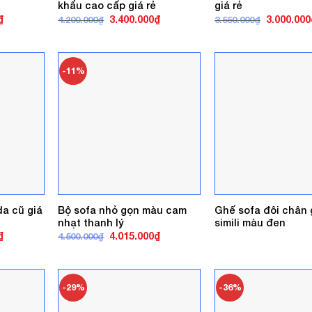
khẩu cao cấp giá rẻ
giá rẻ
Giá
Giá
Giá
Giá
₫
3.400.000
₫
3.000.000
4.200.000
₫
3.550.000
₫
hiện
gốc
hiện
gốc
tại
là:
tại
là:
.
là:
4.200.000₫.
là:
3.550.000₫
4.015.000₫.
3.400.000₫.
-11%
da cũ giá
Bộ sofa nhỏ gọn màu cam
Ghế sofa đôi chân 
nhạt thanh lý
simili màu đen
Giá
Giá
Giá
₫
4.015.000
₫
4.500.000
₫
hiện
gốc
hiện
tại
là:
tại
.
là:
4.500.000₫.
là:
3.500.000₫.
4.015.000₫.
-29%
-36%