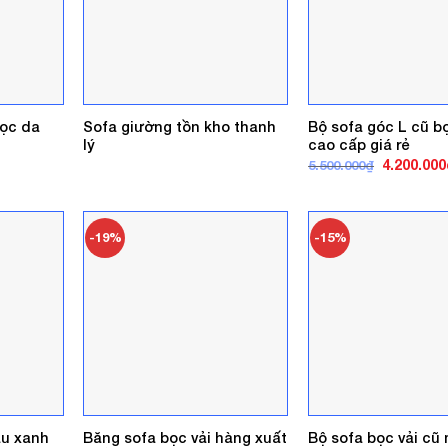
bọc da
Sofa giường tồn kho thanh
Bộ sofa góc L cũ b
lý
cao cấp giá rẻ
Giá
4.200.000
5.500.000
₫
gốc
là:
5.500.000₫
-19%
-15%
àu xanh
Băng sofa bọc vải hàng xuất
Bộ sofa bọc vải cũ