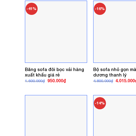
4.500.000₫.
-41%
-16%
Băng sofa đôi bọc vải hàng
Bộ sofa nhỏ gọn m
xuất khẩu giá rẻ
dương thanh lý
Giá
Giá
Giá
950.000
₫
4.015.000
1.600.000
₫
4.800.000
₫
gốc
hiện
gốc
là:
tại
là:
1.600.000₫.
là:
4.800.000₫
950.000₫.
-14%