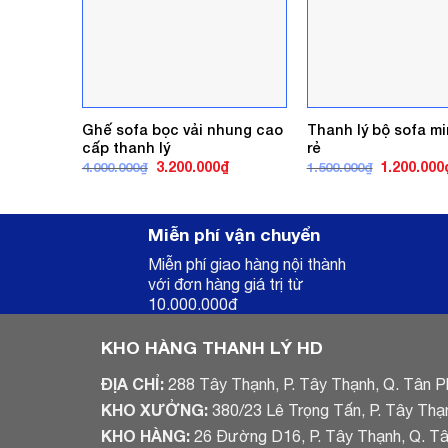
Ghế sofa bọc vải nhung cao
Thanh lý bộ sofa mi
cấp thanh lý
rẻ
Giá
Giá
Giá
3.200.000
₫
1.200.000
4.000.000
₫
1.500.000
₫
gốc
hiện
gốc
là:
tại
là:
4.000.000₫.
là:
1.500.000₫
3.200.000₫.
Miễn phí vận chuyển
Miễn phí giao hàng nội thành
với đơn hàng giá trị từ
10.000.000đ
KHO HÀNG THANH LÝ HD
ĐỊA CHỈ:
288 Tây Thạnh, P. Tây Thạnh, Q. Tân P
KHO XƯỞNG:
380/23 Lê Trọng Tấn, P. Tây Thạ
KHO HÀNG:
26 Đường D16, P. Tây Thạnh, Q. T