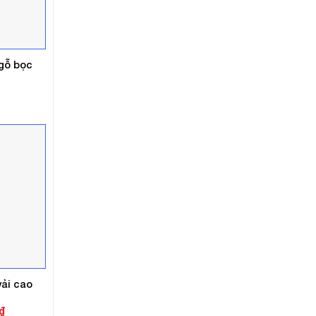
gỗ bọc
vải cao
Giá
₫