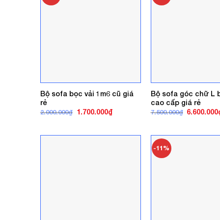
Bộ sofa bọc vải 1m6 cũ giá
Bộ sofa góc chữ L 
rẻ
cao cấp giá rẻ
Giá
Giá
Giá
1.700.000
₫
6.600.000
2.000.000
₫
7.500.000
₫
gốc
hiện
gốc
là:
tại
là:
2.000.000₫.
là:
7.500.000₫
1.700.000₫.
-11%