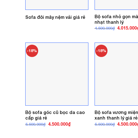
Bộ sofa nhỏ gọn m
Sofa đôi mây nệm vải giá rẻ
nhạt thanh lý
Giá
4.015.000
4.500.000
₫
gốc
là:
4.500.000₫
-18%
-18%
Bộ sofa góc cũ bọc da cao
Bộ sofa vương miệ
cấp giá rẻ
xanh thanh lý giá rẻ
Giá
Giá
Giá
4.500.000
₫
4.500.000
5.500.000
₫
5.500.000
₫
gốc
hiện
gốc
là:
tại
là:
5.500.000₫.
là:
5.500.000₫