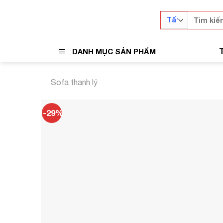
Skip
Tìm
to
kiếm:
content
DANH MỤC SẢN PHẨM
Sofa thanh lý
-29%