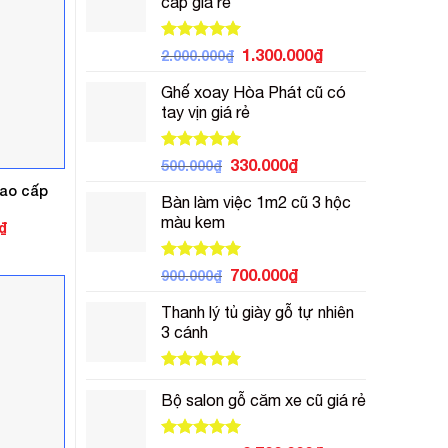
cấp giá rẻ
700.000₫.
là:
500.000₫.
Được xếp
Giá
Giá
1.300.000
₫
2.000.000
₫
hạng
5.00
gốc
hiện
5 sao
Ghế xoay Hòa Phát cũ có
là:
tại
tay vịn giá rẻ
2.000.000₫.
là:
1.300.000₫.
Được xếp
Giá
Giá
330.000
₫
500.000
₫
hạng
5.00
gốc
hiện
cao cấp
5 sao
Bàn làm việc 1m2 cũ 3 hộc
là:
tại
màu kem
500.000₫.
là:
Giá
₫
hiện
330.000₫.
tại
.
là:
Được xếp
Giá
Giá
700.000
₫
900.000
₫
3.000.000₫.
hạng
5.00
gốc
hiện
5 sao
Thanh lý tủ giày gỗ tự nhiên
là:
tại
3 cánh
900.000₫.
là:
700.000₫.
Được xếp
hạng
5.00
Bộ salon gỗ căm xe cũ giá rẻ
5 sao