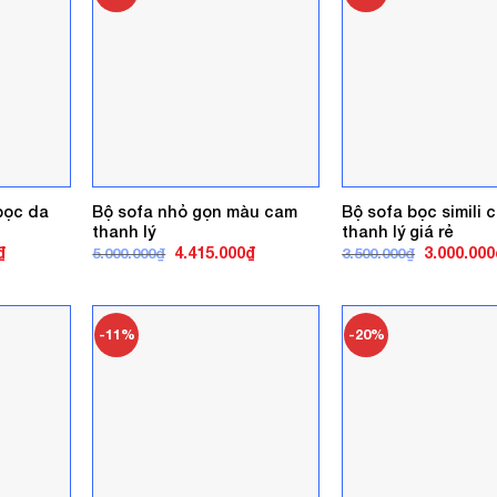
bọc da
Bộ sofa nhỏ gọn màu cam
Bộ sofa bọc simili 
thanh lý
thanh lý giá rẻ
Giá
Giá
Giá
Giá
₫
4.415.000
₫
3.000.000
5.000.000
₫
3.500.000
₫
hiện
gốc
hiện
gốc
tại
là:
tại
là:
.
là:
5.000.000₫.
là:
3.500.000₫
6.600.000₫.
4.415.000₫.
-11%
-20%