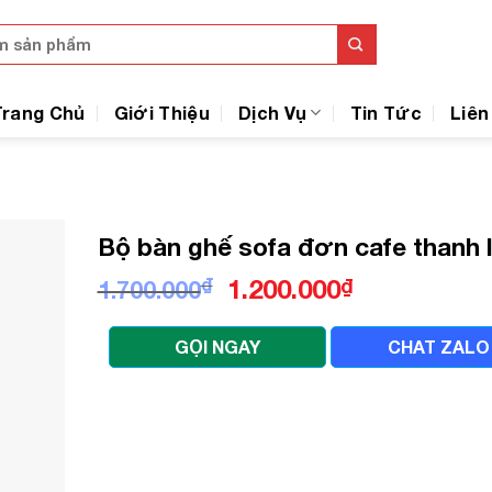
Trang Chủ
Giới Thiệu
Dịch Vụ
Tin Tức
Liên
Bộ bàn ghế sofa đơn cafe thanh 
Giá
Giá
₫
1.200.000
₫
1.700.000
gốc
hiện
là:
tại
GỌI NGAY
CHAT ZALO
1.700.000₫.
là:
1.200.000₫.