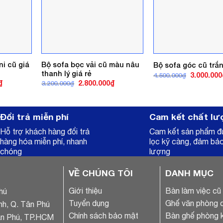
ni cũ giá
Bộ sofa bọc vải cũ màu nâu
Bộ sofa góc cũ trắ
thanh lý giá rẻ
Giá
3.000.000
4.500.000
₫
gốc
Giá
Giá
Giá
₫
2.800.000
₫
3.200.000
₫
là:
hiện
gốc
hiện
4.500.000₫
tại
là:
tại
.
là:
3.200.000₫.
là:
1.200.000₫.
2.800.000₫.
Đổi trả miễn phí
Cam kết chất lư
Hỗ trợ khách hàng đổi trả
Cam kết sản phẩm 
hàng hóa miễn phí, nhanh
lọc kỹ càng, đảm bả
chóng
lượng
VỀ CHÚNG TÔI
DANH MỤC
Giới thiệu
Bàn làm việc cũ
hú
Tuyển dụng
Ghế văn phòng 
nh, Q. Tân Phú
Chính sách bảo mật
Bàn ghế phòng 
ân Phú, TP.HCM