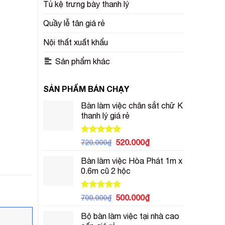
Tủ kệ trưng bày thanh lý
Quầy lễ tân giá rẻ
Nội thất xuất khẩu
Sản phẩm khác
SẢN PHẨM BÁN CHẠY
Bàn làm việc chân sắt chữ K
thanh lý giá rẻ
Được xếp
Giá
Giá
520.000
₫
720.000
₫
hạng
5.00
gốc
hiện
5 sao
Bàn làm việc Hòa Phát 1m x
là:
tại
0.6m cũ 2 hộc
720.000₫.
là:
520.000₫.
Được xếp
Giá
Giá
500.000
₫
700.000
₫
hạng
5.00
gốc
hiện
5 sao
Bộ bàn làm việc tại nhà cao
là:
tại