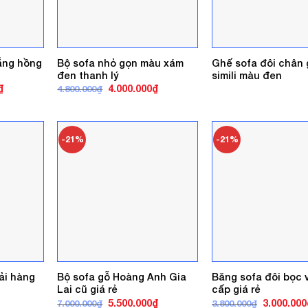
ắng hồng
Bộ sofa nhỏ gọn màu xám
Ghế sofa đôi chân 
đen thanh lý
simili màu đen
Giá
Giá
Giá
₫
4.000.000
₫
4.800.000
₫
hiện
gốc
hiện
tại
là:
tại
.
là:
4.800.000₫.
là:
3.850.000₫.
4.000.000₫.
-21%
-21%
ải hàng
Bộ sofa gỗ Hoàng Anh Gia
Băng sofa đôi bọc 
Lai cũ giá rẻ
cấp giá rẻ
Giá
Giá
Giá
5.500.000
₫
3.000.000
7.000.000
₫
3.800.000
₫