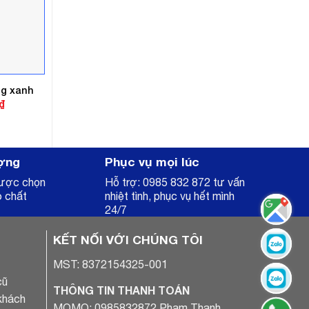
ng xanh
Giá
₫
hiện
tại
.
là:
3.000.000₫.
ợng
Phục vụ mọi lúc
được chọn
Hỗ trợ: 0985 832 872 tư vấn
o chất
nhiệt tình, phục vụ hết mình
24/7
KẾT NỐI VỚI CHÚNG TÔI
MST: 8372154325-001
cũ
THÔNG TIN THANH TOÁN
khách
MOMO: 0985832872 Phạm Thanh