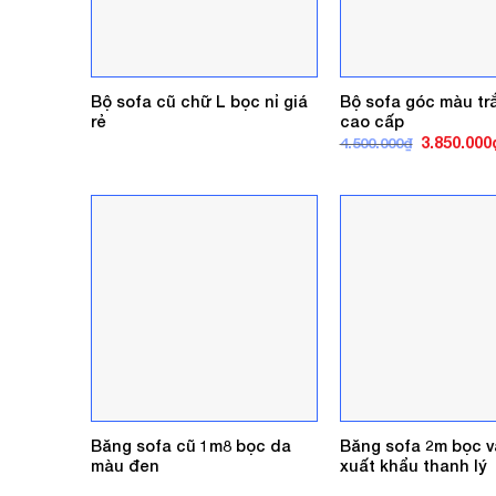
Bộ sofa cũ chữ L bọc nỉ giá
Bộ sofa góc màu tr
rẻ
cao cấp
Giá
3.850.000
4.500.000
₫
gốc
là:
4.500.000₫
Băng sofa cũ 1m8 bọc da
Băng sofa 2m bọc v
màu đen
xuất khẩu thanh lý