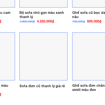
àu cam
Bộ sofa nhỏ gọn màu xanh
Ghế sofa cũ bọc d
thanh lý
nâu
Giá
Giá
Giá
Giá
Gi
₫
4.250.000
₫
600.000
₫
4.800.000
₫
750.000
₫
hiện
gốc
hiện
gốc
hi
tại
là:
tại
là:
tại
.
là:
4.800.000₫.
là:
750.000₫.
là:
4.015.000₫.
4.250.000₫.
60
n màu
Ghế sofa đơn chân
Sofa đơn cũ thanh lý giá rẻ
simili màu đen
Giá
₫
hiện
tại
.
là: