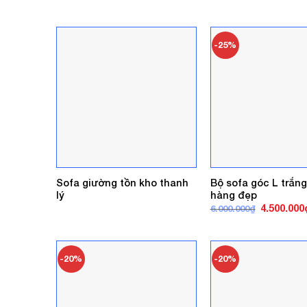
-25%
Sofa giường tồn kho thanh
Bộ sofa góc L trắn
lý
hàng đẹp
Giá
4.500.000
6.000.000
₫
gốc
là:
6.000.000₫
-20%
-20%