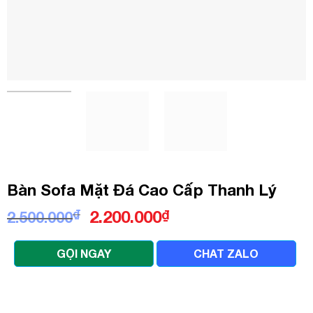
Bàn Sofa Mặt Đá Cao Cấp Thanh Lý
Giá
Giá
₫
2.200.000
₫
2.500.000
gốc
hiện
là:
tại
GỌI NGAY
CHAT ZALO
2.500.000₫.
là:
2.200.000₫.