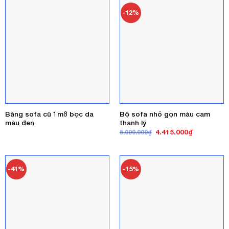
3.500.000₫
-12%
Băng sofa cũ 1m8 bọc da
Bộ sofa nhỏ gọn màu cam
màu đen
thanh lý
Giá
Giá
4.415.000
₫
5.000.000
₫
gốc
hiện
là:
tại
5.000.000₫.
là:
4.415.000₫
-41%
-15%