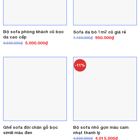
Bộ sofa phòng khách cũ bọc
Sofa da bò 1m2 cũ giá rẻ
da cao cấp
Giá
Giá
950.000
₫
1.150.000
₫
gốc
hiện
Giá
Giá
5.000.000
₫
6.500.000
₫
là:
tại
gốc
hiện
1.150.000₫.
là:
là:
tại
950.000₫.
6.500.000₫.
là:
5.000.000₫.
-11%
Ghế sofa đôi chân gỗ bọc
Bộ sofa nhỏ gọn màu cam
simili màu đen
nhạt thanh lý
Giá
Giá
4.015.000
₫
4.500.000
₫