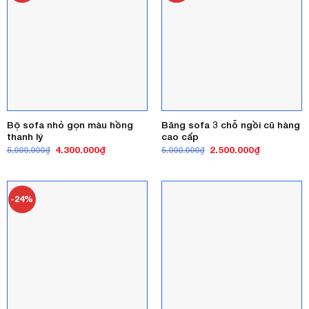
Bộ sofa nhỏ gọn màu hồng
Băng sofa 3 chỗ ngồi cũ hàng
thanh lý
cao cấp
Giá
Giá
Giá
Giá
4.300.000
₫
2.500.000
₫
5.000.000
₫
5.000.000
₫
gốc
hiện
gốc
hiện
là:
tại
là:
tại
5.000.000₫.
là:
5.000.000₫.
là:
4.300.000₫.
2.500.000₫
-24%