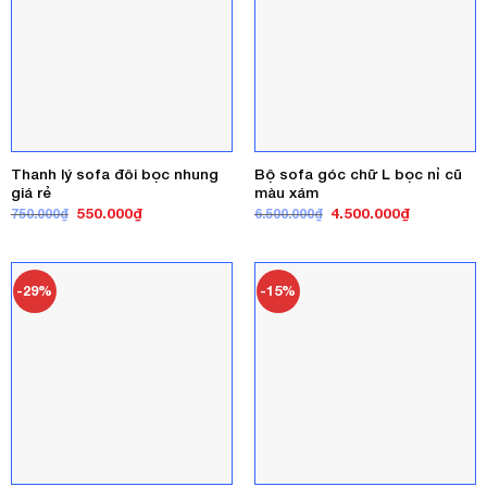
Thanh lý sofa đôi bọc nhung
Bộ sofa góc chữ L bọc nỉ cũ
giá rẻ
màu xám
Giá
Giá
Giá
Giá
550.000
₫
4.500.000
₫
750.000
₫
6.500.000
₫
gốc
hiện
gốc
hiện
là:
tại
là:
tại
750.000₫.
là:
6.500.000₫.
là:
550.000₫.
4.500.000₫
-29%
-15%