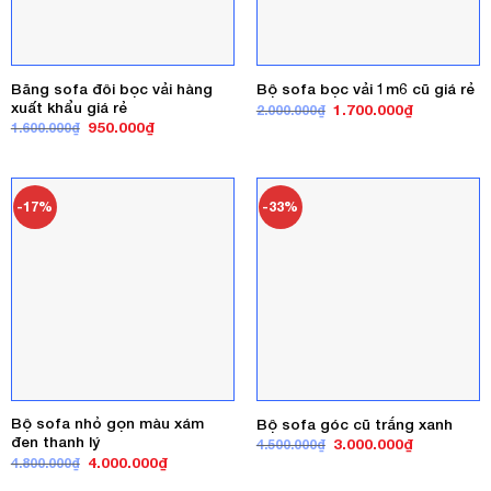
Băng sofa đôi bọc vải hàng
Bộ sofa bọc vải 1m6 cũ giá rẻ
xuất khẩu giá rẻ
Giá
Giá
1.700.000
₫
2.000.000
₫
gốc
hiện
Giá
Giá
950.000
₫
1.600.000
₫
là:
tại
gốc
hiện
2.000.000₫.
là:
là:
tại
1.700.000₫
1.600.000₫.
là:
950.000₫.
-17%
-33%
Bộ sofa nhỏ gọn màu xám
Bộ sofa góc cũ trắng xanh
đen thanh lý
Giá
Giá
3.000.000
₫
4.500.000
₫
gốc
hiện
Giá
Giá
4.000.000
₫
4.800.000
₫
là:
tại
gốc
hiện
4.500.000₫.
là:
là:
tại