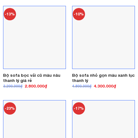
3.000.000₫
4.800.000₫.
là:
4.000.000₫.
-13%
-10%
Bộ sofa bọc vải cũ màu nâu
Bộ sofa nhỏ gọn màu xanh lục
thanh lý giá rẻ
thanh lý
Giá
Giá
Giá
Giá
2.800.000
₫
4.300.000
₫
3.200.000
₫
4.800.000
₫
gốc
hiện
gốc
hiện
là:
tại
là:
tại
3.200.000₫.
là:
4.800.000₫.
là:
2.800.000₫.
4.300.000₫
-23%
-17%