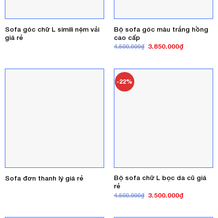
Sofa góc chữ L simili nệm vải
Bộ sofa góc màu trắng hồng
giá rẻ
cao cấp
Giá
Giá
3.850.000
₫
4.500.000
₫
gốc
hiện
là:
tại
4.500.000₫.
là:
3.850.000₫
-22%
Bộ sofa chữ L bọc da cũ giá
Sofa đơn thanh lý giá rẻ
rẻ
Giá
Giá
3.500.000
₫
4.500.000
₫
gốc
hiện
là:
tại
4.500.000₫.
là: