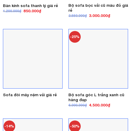
Bộ sofa bọc vải cũ màu đỏ giá
Bàn kính sofa thanh lý giá rẻ
rẻ
Giá
Giá
850.000
₫
1.200.000
₫
gốc
hiện
Giá
Giá
3.000.000
₫
3.550.000
₫
là:
tại
gốc
hiện
1.200.000₫.
là:
là:
tại
850.000₫.
3.550.000₫.
là:
3.000.000₫
-25%
Bộ sofa góc L trắng xanh cũ
Sofa đôi mây nệm vải giá rẻ
hàng đẹp
Giá
Giá
4.500.000
₫
6.000.000
₫
gốc
hiện
là:
tại
6.000.000₫.
là:
4.500.000₫
-14%
-50%