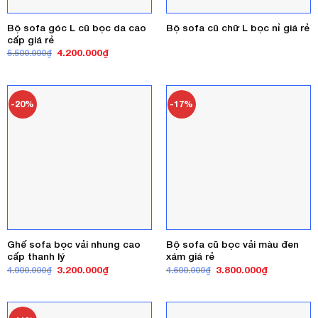
Bộ sofa góc L cũ bọc da cao
Bộ sofa cũ chữ L bọc nỉ giá rẻ
cấp giá rẻ
Giá
Giá
4.200.000
₫
5.500.000
₫
gốc
hiện
là:
tại
5.500.000₫.
là:
4.200.000₫.
-20%
-17%
Ghế sofa bọc vải nhung cao
Bộ sofa cũ bọc vải màu đen
cấp thanh lý
xám giá rẻ
Giá
Giá
Giá
Giá
3.200.000
₫
3.800.000
₫
4.000.000
₫
4.600.000
₫
gốc
hiện
gốc
hiện
là:
tại
là:
tại
4.000.000₫.
là:
4.600.000₫.
là:
3.200.000₫.
3.800.000₫