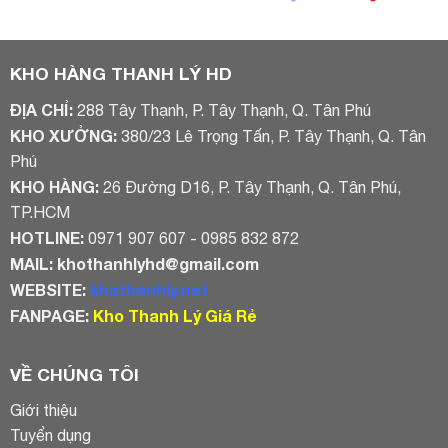
gốc
hiện
là:
tại
4.500.000₫.
là:
4.015.000₫
KHO HÀNG THANH LÝ HD
ĐỊA CHỈ:
288 Tây Thạnh, P. Tây Thạnh, Q. Tân Phú
KHO XƯỞNG:
380/23 Lê Trọng Tấn, P. Tây Thạnh, Q. Tân
Phú
KHO HÀNG:
26 Đường D16, P. Tây Thạnh, Q. Tân Phú,
TP.HCM
HOTLINE:
0971 907 607 - 0985 832 872
MAIL:
khothanhlyhd@gmail.com
WEBSITE:
khothanhly.net
FANPAGE:
Kho Thanh Lý Giá Rẻ
VỀ CHÚNG TÔI
Giới thiệu
Tuyển dụng