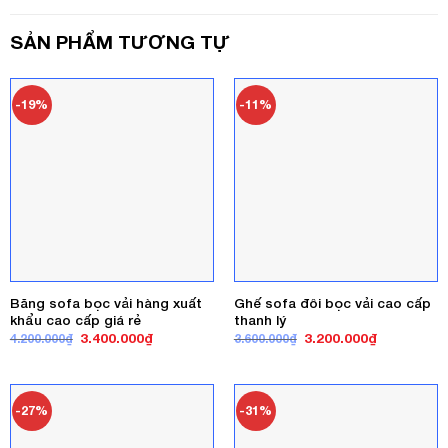
SẢN PHẨM TƯƠNG TỰ
-19%
-11%
Băng sofa bọc vải hàng xuất
Ghế sofa đôi bọc vải cao cấp
khẩu cao cấp giá rẻ
thanh lý
Giá
Giá
Giá
Giá
3.400.000
₫
3.200.000
₫
4.200.000
₫
3.600.000
₫
gốc
hiện
gốc
hiện
là:
tại
là:
tại
4.200.000₫.
là:
3.600.000₫.
là:
3.400.000₫.
3.200.000₫
-27%
-31%