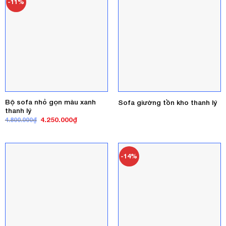
-11%
Bộ sofa nhỏ gọn màu xanh
Sofa giường tồn kho thanh lý
thanh lý
Giá
Giá
4.250.000
₫
4.800.000
₫
gốc
hiện
là:
tại
4.800.000₫.
là:
4.250.000₫.
-14%