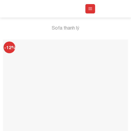
Skip
to
content
Sofa thanh lý
-12%