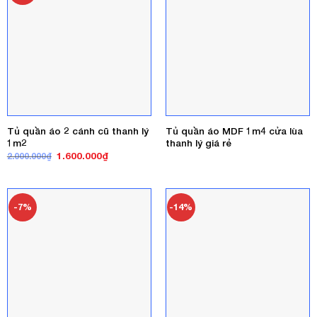
Tủ quần áo 2 cánh cũ thanh lý
Tủ quần áo MDF 1m4 cửa lùa
1m2
thanh lý giá rẻ
Giá
Giá
1.600.000
₫
2.000.000
₫
gốc
hiện
là:
tại
2.000.000₫.
là:
1.600.000₫.
-7%
-14%