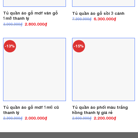
Tủ quần áo gỗ mdf vân gỗ
Tủ quần áo gỗ sồi 3 cánh
1m8 thanh lý
Giá
Giá
6.300.000
₫
7.300.000
₫
gốc
hiện
Giá
Giá
2.800.000
₫
3.000.000
₫
là:
tại
gốc
hiện
7.300.000₫.
là:
là:
tại
6.300.000₫
3.000.000₫.
là:
2.800.000₫.
-13%
-15%
Tủ quần áo gỗ mdf 1m6 cũ
Tủ quần áo phối màu trắng
thanh lý
hồng thanh lý giá rẻ
Giá
Giá
Giá
Giá
2.000.000
₫
2.200.000
₫
2.300.000
₫
2.600.000
₫
gốc
hiện
gốc
hiện
là:
tại
là:
tại
2.300.000₫.
là:
2.600.000₫.
là:
2.000.000₫.
2.200.000₫