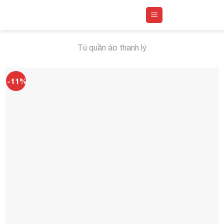
Skip
to
content
Tủ quần áo thanh lý
-11%