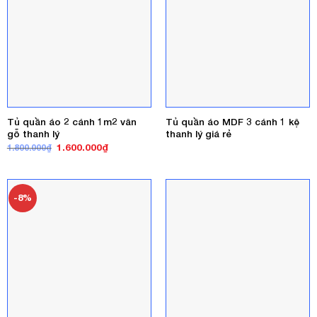
Tủ quần áo 2 cánh 1m2 vân
Tủ quần áo MDF 3 cánh 1 kệ
gỗ thanh lý
thanh lý giá rẻ
Giá
Giá
1.600.000
₫
1.800.000
₫
gốc
hiện
là:
tại
1.800.000₫.
là:
1.600.000₫.
-8%