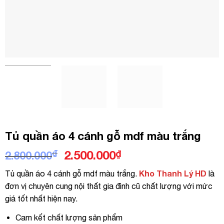
Tủ quần áo 4 cánh gỗ mdf màu trắng
Giá
Giá
₫
2.500.000
₫
2.800.000
gốc
hiện
Kho Thanh Lý HD
Tủ quần áo 4 cánh gỗ mdf màu trắng.
là
là:
tại
đơn vị chuyên cung nội thất gia đình cũ chất lượng với mức
2.800.000₫.
là:
giá tốt nhất hiện nay.
2.500.000₫.
Cam kết chất lượng sản phẩm