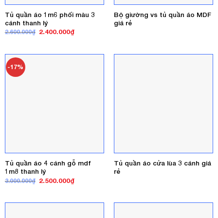
Tủ quần áo 1m6 phối màu 3
Bộ giường vs tủ quần áo MDF
cánh thanh lý
giá rẻ
Giá
Giá
2.400.000
₫
2.600.000
₫
gốc
hiện
là:
tại
2.600.000₫.
là:
2.400.000₫.
-17%
Tủ quần áo 4 cánh gỗ mdf
Tủ quần áo cửa lùa 3 cánh giá
1m8 thanh lý
rẻ
Giá
Giá
2.500.000
₫
3.000.000
₫
gốc
hiện
là:
tại
3.000.000₫.
là:
2.500.000₫.