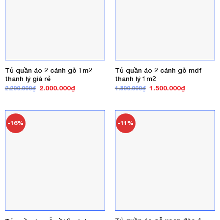
Tủ quần áo 2 cánh gỗ 1m2
Tủ quần áo 2 cánh gỗ mdf
thanh lý giá rẻ
thanh lý 1m2
Giá
Giá
Giá
Giá
2.000.000
₫
1.500.000
₫
2.200.000
₫
1.800.000
₫
gốc
hiện
gốc
hiện
là:
tại
là:
tại
2.200.000₫.
là:
1.800.000₫.
là:
2.000.000₫.
1.500.000₫
-16%
-11%