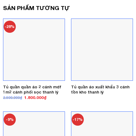
SẢN PHẨM TƯƠNG TỰ
-28%
Tủ quần quần áo 2 cánh mdf
Tủ quần áo xuất khẩu 3 cánh
1m2 cánh phối sọc thanh lý
tồn kho thanh lý
Giá
Giá
1.800.000
₫
2.500.000
₫
gốc
hiện
là:
tại
2.500.000₫.
là:
1.800.000₫.
-9%
-17%