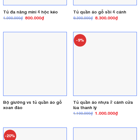
Tủ đa năng mini 4 hộc kéo
Tủ quần áo gỗ sồi 4 cánh
Giá
Giá
Giá
Giá
800.000
₫
8.300.000
₫
1.000.000
₫
9.300.000
₫
gốc
hiện
gốc
hiện
là:
tại
là:
tại
1.000.000₫.
là:
9.300.000₫.
là:
800.000₫.
8.300.000₫
-9%
Bộ giường vs tủ quần áo gỗ
Tủ quần áo nhựa 2 cánh cửa
xoan đào
lùa thanh lý
Giá
Giá
1.000.000
₫
1.100.000
₫
gốc
hiện
là:
tại
1.100.000₫.
là:
1.000.000₫
-20%