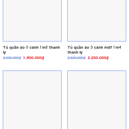
Tủ quần áo 2 cánh 1m2 thanh
Tủ quần áo 3 cánh mdf 1m4
lý
thanh lý
Giá
Giá
Giá
Giá
1.800.000
₫
2.200.000
₫
2.000.000
₫
2.500.000
₫
gốc
hiện
gốc
hiện
là:
tại
là:
tại
2.000.000₫.
là:
2.500.000₫.
là:
1.800.000₫.
2.200.000₫