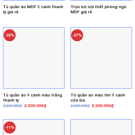
Tủ quần áo MDF 5 cánh thanh
Trọn bộ nội thất phòng ngủ
lý giá rẻ
MDF giá rẻ
-22%
-27%
Tủ quần áo 4 cánh màu trắng
Tủ quần áo màu tím 2 cánh
thanh lý
cửa lùa
Giá
Giá
Giá
Giá
2.500.000
₫
2.200.000
₫
3.200.000
₫
3.000.000
₫
gốc
hiện
gốc
hiện
là:
tại
là:
tại
3.200.000₫.
là:
3.000.000₫.
là:
2.500.000₫.
2.200.000₫
-11%