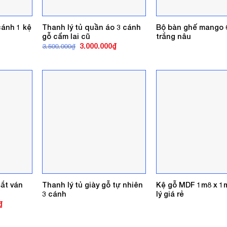
ánh 1 kệ
Thanh lý tủ quần áo 3 cánh
Bộ bàn ghế mango 
gỗ cẩm lai cũ
trắng nâu
Giá
Giá
3.000.000
₫
3.500.000
₫
gốc
hiện
là:
tại
3.500.000₫.
là:
3.000.000₫.
ắt ván
Thanh lý tủ giày gỗ tự nhiên
Kệ gỗ MDF 1m8 x 1
3 cánh
lý giá rẻ
Giá
₫
hiện
tại
.
là: