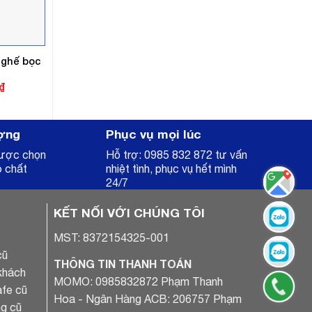
 ghế bọc
Giá
₫
hiện
tại
.
là:
1.900.000₫.
ợng
Phục vụ mọi lúc
được chọn
Hỗ trợ: 0985 832 872 tư vấn
o chất
nhiệt tình, phục vụ hết mình
24/7
KẾT NỐI VỚI CHÚNG TÔI
MST: 8372154325-001
cũ
THÔNG TIN THANH TOÁN
khách
MOMO: 0985832872 Phạm Thanh
fe cũ
Hoa - Ngân Hàng ACB: 206757 Phạm
g cũ