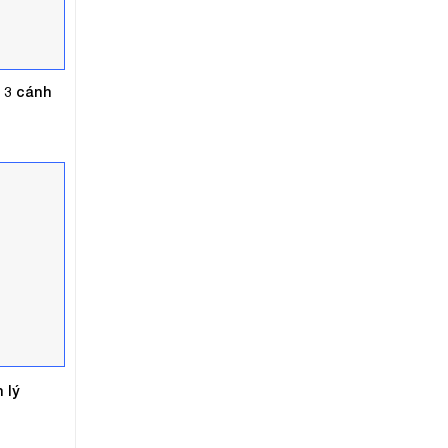
 3 cánh
 lý
Giá
hiện
ại