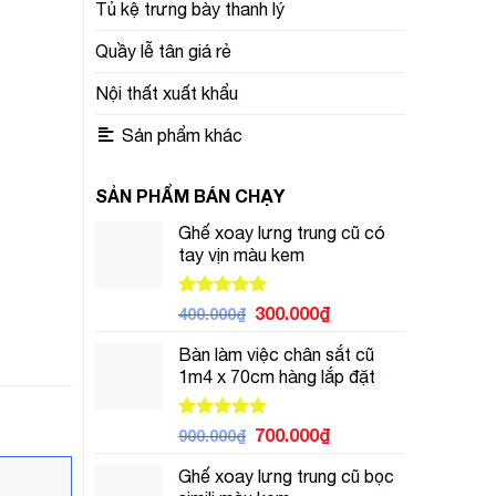
Tủ kệ trưng bày thanh lý
Quầy lễ tân giá rẻ
Nội thất xuất khẩu
Sản phẩm khác
SẢN PHẨM BÁN CHẠY
Ghế xoay lưng trung cũ có
tay vịn màu kem
Được xếp
Giá
Giá
300.000
₫
400.000
₫
hạng
5.00
gốc
hiện
5 sao
Bàn làm việc chân sắt cũ
là:
tại
1m4 x 70cm hàng lắp đặt
400.000₫.
là:
300.000₫.
Được xếp
Giá
Giá
700.000
₫
900.000
₫
hạng
5.00
gốc
hiện
5 sao
Ghế xoay lưng trung cũ bọc
là:
tại