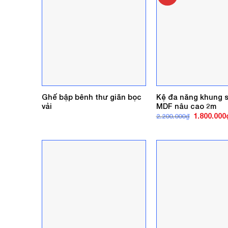
Ghế bập bênh thư giãn bọc
Kệ đa năng khung s
vải
MDF nâu cao 2m
Giá
1.800.000
2.200.000
₫
gốc
là:
2.200.000₫