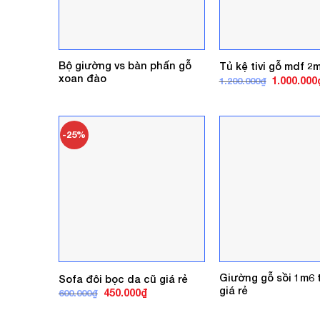
Bộ giường vs bàn phấn gỗ
Tủ kệ tivi gỗ mdf 2
xoan đào
Giá
1.000.000
1.200.000
₫
gốc
là:
1.200.000₫
-25%
Giường gỗ sồi 1m6 
Sofa đôi bọc da cũ giá rẻ
giá rẻ
Giá
Giá
450.000
₫
600.000
₫
gốc
hiện
là:
tại