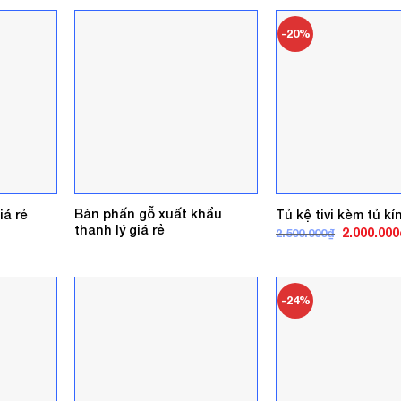
1.000.000₫
l
-20%
Bàn phấn gỗ xuất khẩu
iá rẻ
Tủ kệ tivi kèm tủ k
thanh lý giá rẻ
Giá
2.000.000
2.500.000
₫
gốc
là:
2.500.000₫
-24%