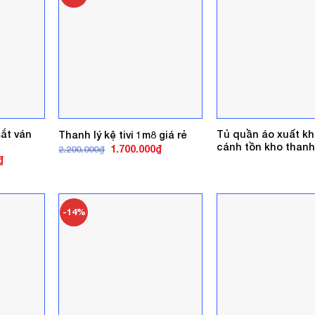
ắt ván
Tủ quần áo xuất kh
Thanh lý kệ tivi 1m8 giá rẻ
cánh tồn kho thanh
Giá
Giá
1.700.000
₫
2.200.000
₫
gốc
hiện
Giá
₫
là:
tại
hiện
2.200.000₫.
là:
tại
1.700.000₫.
.
là:
1.800.000₫.
-14%