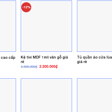
1.400.000₫.
-12%
Kệ tivi MDF 1m6 vân gỗ giá
Tủ quần áo cửa lùa
 cao cấp
rẻ
giá rẻ
á
ện
Giá
Giá
2.200.000
₫
2.500.000
₫
gốc
hiện
là:
tại
0.000₫.
2.500.000₫.
là:
2.200.000₫.