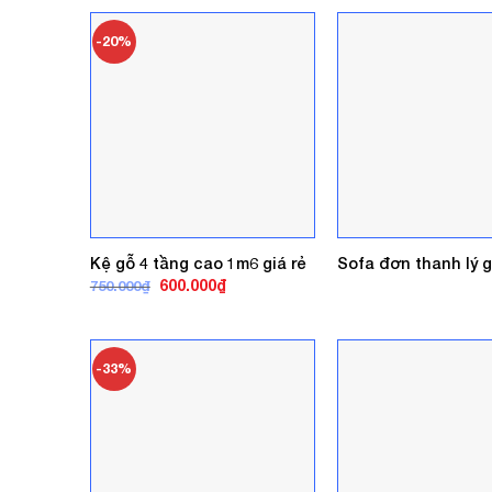
600.000₫.
là:
450.000₫.
-20%
Kệ gỗ 4 tầng cao 1m6 giá rẻ
Sofa đơn thanh lý g
Giá
Giá
600.000
₫
750.000
₫
gốc
hiện
là:
tại
750.000₫.
là:
600.000₫.
-33%