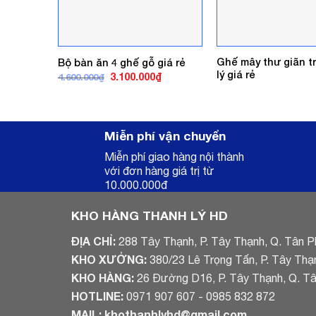
Ghế mây thư giãn t
Bộ bàn ăn 4 ghế gỗ giá rẻ
lý giá rẻ
Giá
Giá
3.100.000
₫
4.600.000
₫
gốc
hiện
là:
tại
4.600.000₫.
là:
3.100.000₫.
Miễn phí vận chuyển
Miễn phí giao hàng nội thành
với đơn hàng giá trị từ
10.000.000đ
KHO HÀNG THANH LÝ HD
ĐỊA CHỈ:
288 Tây Thạnh, P. Tây Thạnh, Q. Tân P
KHO XƯỞNG:
380/23 Lê Trọng Tấn, P. Tây Thạ
KHO HÀNG:
26 Đường D16, P. Tây Thạnh, Q. T
HOTLINE:
0971 907 607 - 0985 832 872
MAIL:
khothanhlyhd@gmail.com