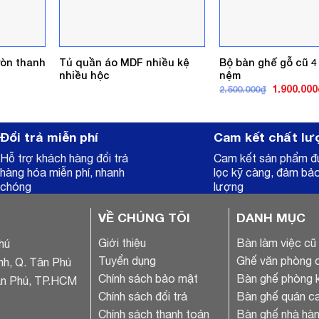
ròn thanh
Tủ quần áo MDF nhiều kệ
Bộ bàn ghế gỗ cũ 4
nhiều hộc
nệm
Giá
1.900.000
2.500.000
₫
gốc
là:
2.500.000₫
Đổi trả miễn phí
Cam kết chất lư
Hỗ trợ khách hàng đổi trả
Cam kết sản phẩm 
hàng hóa miễn phí, nhanh
lọc kỹ càng, đảm bả
chóng
lượng
VỀ CHÚNG TÔI
DANH MỤC
Giới thiệu
Bàn làm việc cũ
hú
Tuyển dụng
Ghế văn phòng 
nh, Q. Tân Phú
Chính sách bảo mật
Bàn ghế phòng 
ân Phú, TP.HCM
Chính sách đổi trả
Bàn ghế quán ca
Chính sách thanh toán
Bàn ghế nhà hàn