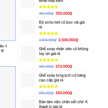
simili màu kem
900.000₫.
là:
700.000₫.
Được xếp
Giá
Giá
350.000
₫
450.000
₫
hạng
5.00
gốc
hiện
5 sao
Bộ sofa mini cũ bọc vải giá
là:
tại
rẻ
450.000₫.
là:
350.000₫.
Được xếp
Giá
Giá
2.500.000
₫
3.500.000
₫
hạng
5.00
gốc
hiện
ẩu 3
5 sao
Ghế xoay nhân viên cũ không
là:
tại
 lý
tay vịn giá rẻ
3.500.000₫.
là:
2.500.000₫.
Được xếp
Giá
Giá
270.000
₫
450.000
₫
hạng
5.00
gốc
hiện
5 sao
Ghế xoay lưng lưới cũ hàng
là:
tại
cao cấp giá rẻ
450.000₫.
là:
270.000₫.
Được xếp
Giá
Giá
450.000
₫
600.000
₫
hạng
5.00
gốc
hiện
5 sao
Bàn làm việc chân sắt chữ K
là:
tại
thanh lý giá rẻ
600.000₫.
là: