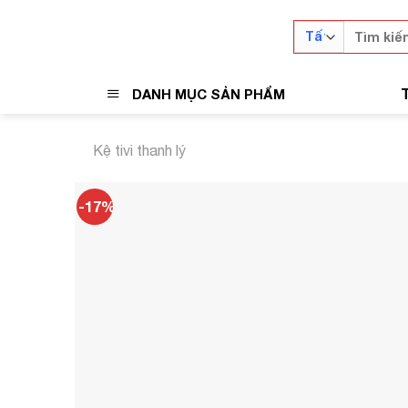
Skip
Tìm
to
kiếm:
content
DANH MỤC SẢN PHẨM
Kệ tivi thanh lý
-17%