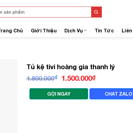
Trang Chủ
Giới Thiệu
Dịch Vụ
Tin Tức
Liên
Tủ kệ tivi hoàng gia thanh lý
Giá
Giá
₫
1.500.000
₫
1.800.000
gốc
hiện
là:
tại
GỌI NGAY
CHAT ZALO
1.800.000₫.
là:
1.500.000₫.