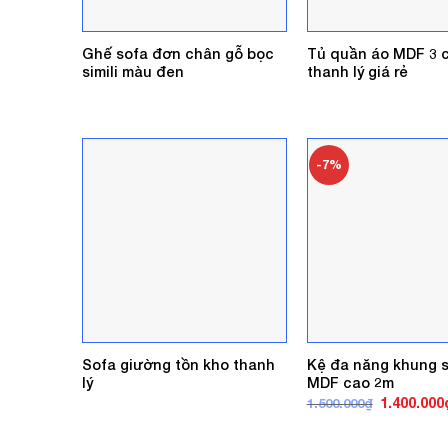
Ghế sofa đơn chân gỗ bọc
Tủ quần áo MDF 3 c
simili màu đen
thanh lý giá rẻ
-7%
Sofa giường tồn kho thanh
Kệ đa năng khung s
lý
MDF cao 2m
Giá
1.400.000
1.500.000
₫
gốc
là:
1.500.000₫