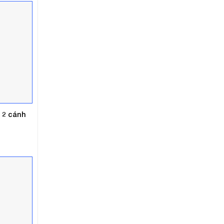
330.000₫.
 2 cánh