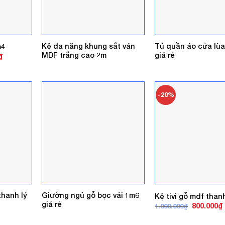
Kệ đa năng khung sắt ván
Tủ quần áo cửa lùa
m4
MDF trắng cao 2m
giá rẻ
Giá
₫
hiện
tại
.
là:
1.000.000₫.
-20%
thanh lý
Giường ngủ gỗ bọc vải 1m6
Kệ tivi gỗ mdf thanh
giá rẻ
Giá
800.000
₫
1.000.000
₫
gốc
là:
t