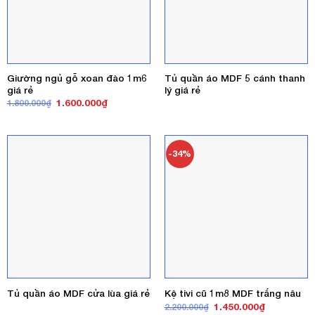
Giường ngủ gỗ xoan đào 1m6
Tủ quần áo MDF 5 cánh thanh
giá rẻ
lý giá rẻ
Giá
Giá
1.600.000
₫
1.800.000
₫
gốc
hiện
là:
tại
1.800.000₫.
là:
1.600.000₫.
-34%
Tủ quần áo MDF cửa lùa giá rẻ
Kệ tivi cũ 1m8 MDF trắng nâu
Giá
Giá
1.450.000
₫
2.200.000
₫
gốc
hiện