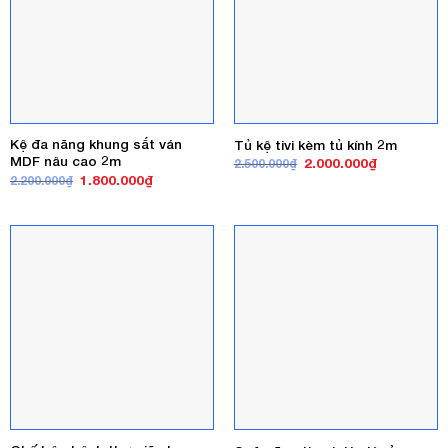
Kệ đa năng khung sắt ván
Tủ kệ tivi kèm tủ kính 2m
MDF nâu cao 2m
Giá
Giá
2.000.000
₫
2.500.000
₫
gốc
hiện
Giá
Giá
1.800.000
₫
2.200.000
₫
là:
tại
gốc
hiện
2.500.000₫.
là:
là:
tại
2.000.000₫
2.200.000₫.
là:
1.800.000₫.