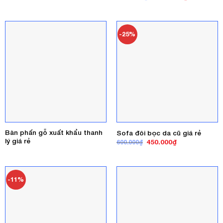
gốc
hiện
là:
tại
2.500.000₫.
là:
2.200.000₫
-25%
Bàn phấn gỗ xuất khẩu thanh
Sofa đôi bọc da cũ giá rẻ
lý giá rẻ
Giá
Giá
450.000
₫
600.000
₫
gốc
hiện
là:
tại
600.000₫.
là:
450.000₫.
-11%