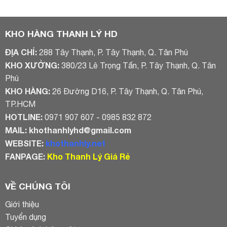
là:
tại
2.200.000₫.
là:
1.450.000₫
KHO HÀNG THANH LÝ HD
ĐỊA CHỈ:
288 Tây Thạnh, P. Tây Thạnh, Q. Tân Phú
KHO XƯỞNG:
380/23 Lê Trọng Tấn, P. Tây Thạnh, Q. Tân
Phú
KHO HÀNG:
26 Đường D16, P. Tây Thạnh, Q. Tân Phú,
TP.HCM
HOTLINE:
0971 907 607 - 0985 832 872
MAIL:
khothanhlyhd@gmail.com
WEBSITE:
khothanhly.net
FANPAGE:
Kho Thanh Lý Giá Rẻ
VỀ CHÚNG TÔI
Giới thiệu
Tuyển dụng