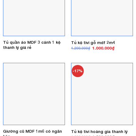
Tủ quần áo MDF 3 cánh 1 kệ
Tủ kệ tivi gỗ mdf 2m4
thanh lý giá rẻ
Giá
Giá
1.000.000
₫
1.200.000
₫
gốc
hiện
là:
tại
1.200.000₫.
là:
1.000.000₫
-17%
Giường cũ MDF 1m6 có ngăn
Tủ kệ tivi hoàng gia thanh lý