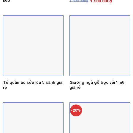
kéo
Giá
Giá
1.500.000
₫
1.800.000
₫
gốc
hiện
là:
tại
1.800.000₫.
là:
1.500.000₫
Tủ quần áo cửa lùa 3 cánh giá
Giường ngủ gỗ bọc vải 1m6
rẻ
giá rẻ
-20%