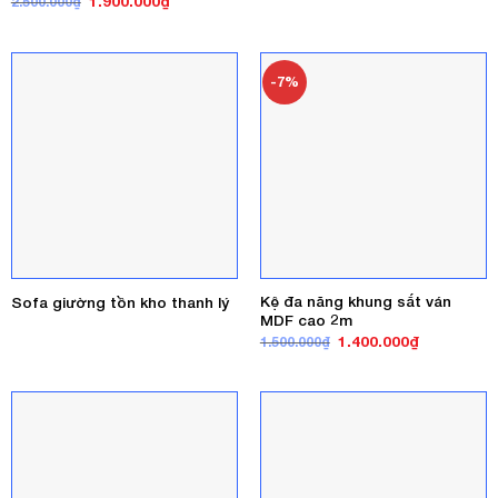
Giá
Giá
1.900.000
₫
2.500.000
₫
gốc
hiện
là:
tại
2.500.000₫.
là:
1.900.000₫.
-7%
Kệ đa năng khung sắt ván
Sofa giường tồn kho thanh lý
MDF cao 2m
Giá
Giá
1.400.000
₫
1.500.000
₫
gốc
hiện
là:
tại
1.500.000₫.
là:
1.400.000₫