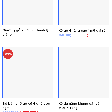
Giường gỗ sồi 1m6 thanh lý
Kệ gỗ 4 tầng cao 1m6 giá rẻ
giá rẻ
Giá
Giá
600.000
₫
750.000
₫
gốc
hiện
là:
tại
750.000₫.
là:
600.000₫.
-24%
Bộ bàn ghế gỗ cũ 4 ghế bọc
Kệ đa năng khung sắt ván
nệm
MDF 4 tầng