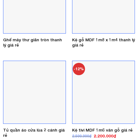
Ghế mây thư giãn tròn thanh
Kệ gỗ MDF 1m8 x 1m4 thanh lý
lý giá rẻ
giá rẻ
-12%
Tủ quần áo cửa lùa 2 cánh giá
Kệ tivi MDF 1m6 vân gỗ giá rẻ
rẻ
Giá
Giá
2.200.000
₫
2.500.000
₫