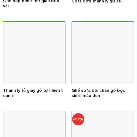
Ghế bập bênh thư giãn bọc
Sofa đơn thanh lý giá rẻ
vải
Thanh lý tủ giày gỗ tự nhiên 3
Ghế sofa đôi chân gỗ bọc
cánh
simili màu đen
-17%