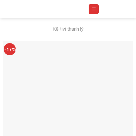
Skip
to
content
Kệ tivi thanh lý
-17%