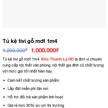
Tủ kệ tivi gỗ mdf 1m4
Giá
Giá
₫
1.000.000
₫
1.200.000
gốc
hiện
Kho Thanh Lý HD
Tủ kệ tivi gỗ mdf 1m4.
là đơn vị chuyên
là:
tại
cung cấp nội thất văn phòng, nội thất gia đình cũ chất lượng
1.200.000₫.
là:
với mức giá tốt nhất hiện nay.
1.000.000₫.
Cam kết chất lượng sản phẩm
Lắp đặt miễn phí tận nơi
Hỗ trợ đổi trả sản phẩm linh hoạt
Giá rẻ hơn 30% so với thị trường