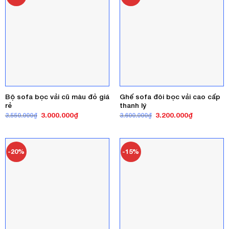
Bộ sofa bọc vải cũ màu đỏ giá
Ghế sofa đôi bọc vải cao cấp
rẻ
thanh lý
Giá
Giá
Giá
Giá
3.000.000
₫
3.200.000
₫
3.550.000
₫
3.600.000
₫
gốc
hiện
gốc
hiện
là:
tại
là:
tại
3.550.000₫.
là:
3.600.000₫.
là:
3.000.000₫.
3.200.000₫
-20%
-15%