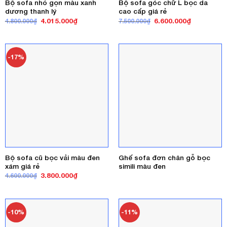
Bộ sofa nhỏ gọn màu xanh
Bộ sofa góc chữ L bọc da
dương thanh lý
cao cấp giá rẻ
Giá
Giá
Giá
Giá
4.015.000
₫
6.600.000
₫
4.800.000
₫
7.500.000
₫
gốc
hiện
gốc
hiện
là:
tại
là:
tại
4.800.000₫.
là:
7.500.000₫.
là:
4.015.000₫.
6.600.000₫
-17%
Bộ sofa cũ bọc vải màu đen
Ghế sofa đơn chân gỗ bọc
xám giá rẻ
simili màu đen
Giá
Giá
3.800.000
₫
4.600.000
₫
gốc
hiện
là:
tại
4.600.000₫.
là:
3.800.000₫.
-10%
-11%