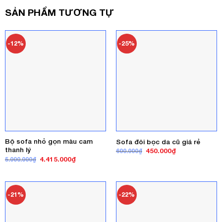
SẢN PHẨM TƯƠNG TỰ
-12%
-25%
Bộ sofa nhỏ gọn màu cam
Sofa đôi bọc da cũ giá rẻ
thanh lý
Giá
Giá
450.000
₫
600.000
₫
gốc
hiện
Giá
Giá
4.415.000
₫
5.000.000
₫
là:
tại
gốc
hiện
600.000₫.
là:
là:
tại
450.000₫.
5.000.000₫.
là:
4.415.000₫.
-21%
-22%