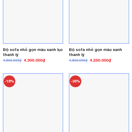
Bộ sofa nhỏ gọn màu xanh lục
Bộ sofa nhỏ gọn màu xanh
thanh lý
thanh lý
Giá
Giá
Giá
Giá
4.300.000
₫
4.250.000
₫
4.800.000
₫
4.800.000
₫
gốc
hiện
gốc
hiện
là:
tại
là:
tại
4.800.000₫.
là:
4.800.000₫.
là:
4.300.000₫.
4.250.000₫
-18%
-36%