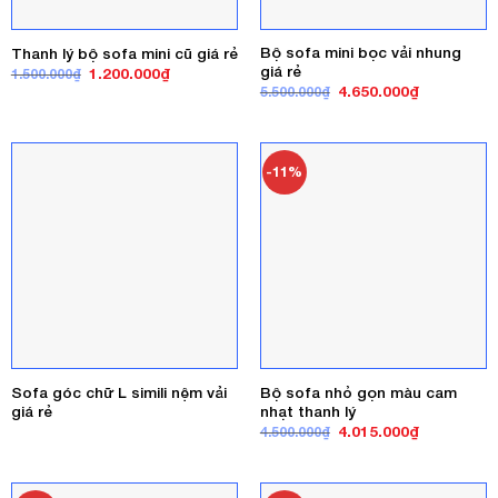
Bộ sofa mini bọc vải nhung
Thanh lý bộ sofa mini cũ giá rẻ
giá rẻ
Giá
Giá
1.200.000
₫
1.500.000
₫
gốc
hiện
Giá
Giá
4.650.000
₫
5.500.000
₫
là:
tại
gốc
hiện
1.500.000₫.
là:
là:
tại
1.200.000₫.
5.500.000₫.
là:
4.650.000₫
-11%
Sofa góc chữ L simili nệm vải
Bộ sofa nhỏ gọn màu cam
giá rẻ
nhạt thanh lý
Giá
Giá
4.015.000
₫
4.500.000
₫
gốc
hiện
là:
tại
4.500.000₫.
là:
4.015.000₫