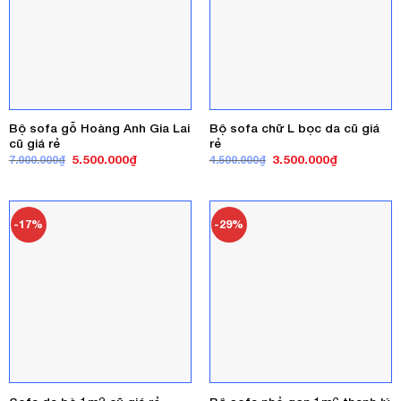
Bộ sofa gỗ Hoàng Anh Gia Lai
Bộ sofa chữ L bọc da cũ giá
cũ giá rẻ
rẻ
Giá
Giá
Giá
Giá
5.500.000
₫
3.500.000
₫
7.000.000
₫
4.500.000
₫
gốc
hiện
gốc
hiện
là:
tại
là:
tại
7.000.000₫.
là:
4.500.000₫.
là:
5.500.000₫.
3.500.000₫
-17%
-29%