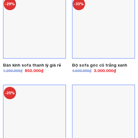
-29%
-33%
Bàn kính sofa thanh lý giá rẻ
Bộ sofa góc cũ trắng xanh
Giá
Giá
Giá
Giá
850.000
₫
3.000.000
₫
1.200.000
₫
4.500.000
₫
gốc
hiện
gốc
hiện
là:
tại
là:
tại
1.200.000₫.
là:
4.500.000₫.
là:
850.000₫.
3.000.000₫
-25%