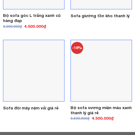
Bộ sofa góc L trắng xanh cũ
Sofa giường tồn kho thanh lý
hàng đẹp
Giá
Giá
4.500.000
₫
6.000.000
₫
gốc
hiện
là:
tại
6.000.000₫.
là:
4.500.000₫.
-18%
Bộ sofa vương miện màu xanh
Sofa đôi mây nệm vải giá rẻ
thanh lý giá rẻ
Giá
Giá
4.500.000
₫
5.500.000
₫
gốc
hiện
là:
tại
5.500.000₫.
là:
4.500.000₫