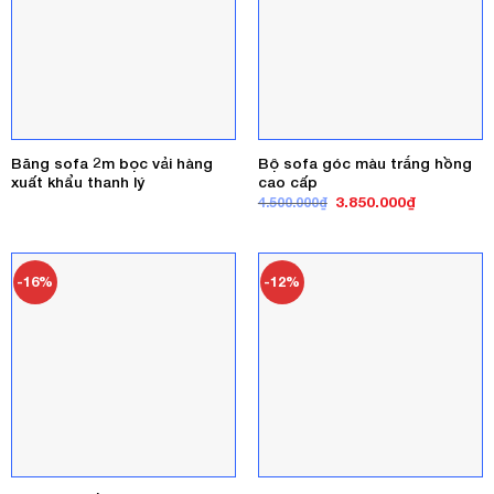
Băng sofa 2m bọc vải hàng
Bộ sofa góc màu trắng hồng
xuất khẩu thanh lý
cao cấp
Giá
Giá
3.850.000
₫
4.500.000
₫
gốc
hiện
là:
tại
4.500.000₫.
là:
3.850.000₫
-16%
-12%