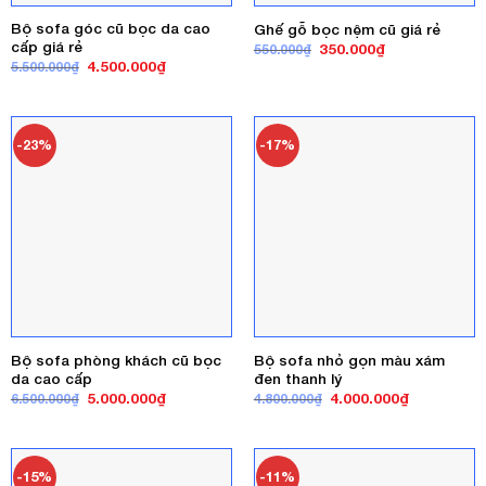
Bộ sofa góc cũ bọc da cao
Ghế gỗ bọc nệm cũ giá rẻ
cấp giá rẻ
Giá
Giá
350.000
₫
550.000
₫
gốc
hiện
Giá
Giá
4.500.000
₫
5.500.000
₫
là:
tại
gốc
hiện
550.000₫.
là:
là:
tại
350.000₫.
5.500.000₫.
là:
4.500.000₫.
-23%
-17%
Bộ sofa phòng khách cũ bọc
Bộ sofa nhỏ gọn màu xám
da cao cấp
đen thanh lý
Giá
Giá
Giá
Giá
5.000.000
₫
4.000.000
₫
6.500.000
₫
4.800.000
₫
gốc
hiện
gốc
hiện
là:
tại
là:
tại
6.500.000₫.
là:
4.800.000₫.
là:
5.000.000₫.
4.000.000₫
-15%
-11%