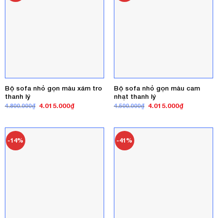
Bộ sofa nhỏ gọn màu xám tro
Bộ sofa nhỏ gọn màu cam
thanh lý
nhạt thanh lý
Giá
Giá
Giá
Giá
4.015.000
₫
4.015.000
₫
4.800.000
₫
4.500.000
₫
gốc
hiện
gốc
hiện
là:
tại
là:
tại
4.800.000₫.
là:
4.500.000₫.
là:
4.015.000₫.
4.015.000₫
-14%
-41%