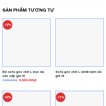
SẢN PHẨM TƯƠNG TỰ
-12%
Bộ sofa góc chữ L bọc da
Sofa góc chữ L simili nệm vải
cao cấp giá rẻ
giá rẻ
Giá
Giá
6.600.000
₫
7.500.000
₫
gốc
hiện
là:
tại
7.500.000₫.
là:
6.600.000₫.
-25%
-11%