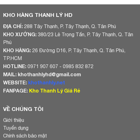
7.000.000₫.
là:
2.500.000₫.
là:
5.500.000₫.
1.900.000₫
KHO HÀNG THANH LÝ HD
ĐỊA CHỈ:
288 Tây Thạnh, P. Tây Thạnh, Q. Tân Phú
KHO XƯỞNG:
380/23 Lê Trọng Tấn, P. Tây Thạnh, Q. Tân
Phú
KHO HÀNG:
26 Đường D16, P. Tây Thạnh, Q. Tân Phú,
TP.HCM
HOTLINE:
0971 907 607 - 0985 832 872
MAIL:
khothanhlyhd@gmail.com
WEBSITE:
khothanhly.net
FANPAGE:
Kho Thanh Lý Giá Rẻ
VỀ CHÚNG TÔI
Giới thiệu
Tuyển dụng
Chính sách bảo mật