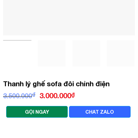
Thanh lý ghế sofa đôi chỉnh điện
Giá
Giá
₫
3.000.000
₫
3.500.000
gốc
hiện
là:
tại
GỌI NGAY
CHAT ZALO
3.500.000₫.
là:
3.000.000₫.