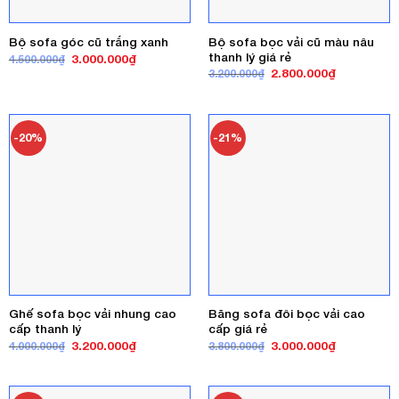
Bộ sofa bọc vải cũ màu nâu
Bộ sofa góc cũ trắng xanh
thanh lý giá rẻ
Giá
Giá
3.000.000
₫
4.500.000
₫
gốc
hiện
Giá
Giá
2.800.000
₫
3.200.000
₫
là:
tại
gốc
hiện
4.500.000₫.
là:
là:
tại
3.000.000₫.
3.200.000₫.
là:
2.800.000₫
-20%
-21%
Ghế sofa bọc vải nhung cao
Băng sofa đôi bọc vải cao
cấp thanh lý
cấp giá rẻ
Giá
Giá
Giá
Giá
3.200.000
₫
3.000.000
₫
4.000.000
₫
3.800.000
₫
gốc
hiện
gốc
hiện
là:
tại
là:
tại
4.000.000₫.
là:
3.800.000₫.
là:
3.200.000₫.
3.000.000₫