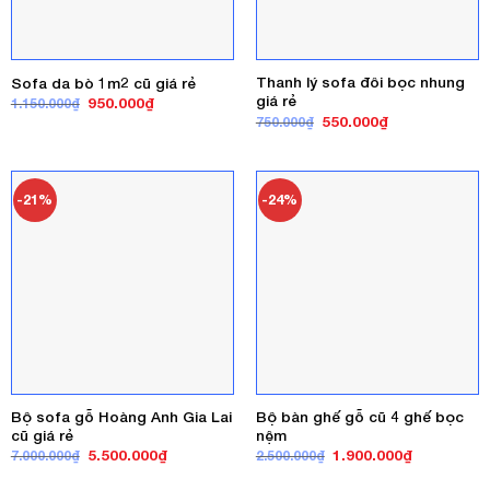
Thanh lý sofa đôi bọc nhung
Sofa da bò 1m2 cũ giá rẻ
giá rẻ
Giá
Giá
950.000
₫
1.150.000
₫
gốc
hiện
Giá
Giá
550.000
₫
750.000
₫
là:
tại
gốc
hiện
1.150.000₫.
là:
là:
tại
950.000₫.
750.000₫.
là:
550.000₫.
-21%
-24%
Bộ sofa gỗ Hoàng Anh Gia Lai
Bộ bàn ghế gỗ cũ 4 ghế bọc
cũ giá rẻ
nệm
Giá
Giá
Giá
Giá
5.500.000
₫
1.900.000
₫
7.000.000
₫
2.500.000
₫
gốc
hiện
gốc
hiện
là:
tại
là:
tại