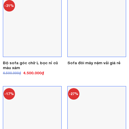
-31%
Bộ sofa góc chữ L bọc nỉ cũ
Sofa đôi mây nệm vải giá rẻ
màu xám
Giá
Giá
4.500.000
₫
6.500.000
₫
gốc
hiện
là:
tại
6.500.000₫.
là:
4.500.000₫.
-17%
-27%