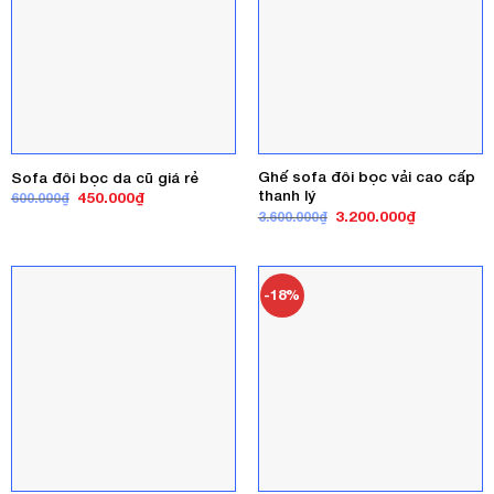
Ghế sofa đôi bọc vải cao cấp
Sofa đôi bọc da cũ giá rẻ
thanh lý
Giá
Giá
450.000
₫
600.000
₫
gốc
hiện
Giá
Giá
3.200.000
₫
3.600.000
₫
là:
tại
gốc
hiện
600.000₫.
là:
là:
tại
450.000₫.
3.600.000₫.
là:
3.200.000₫
-18%