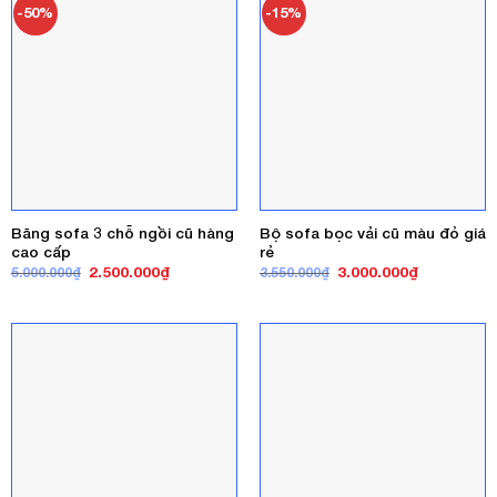
-50%
-15%
Băng sofa 3 chỗ ngồi cũ hàng
Bộ sofa bọc vải cũ màu đỏ giá
cao cấp
rẻ
Giá
Giá
Giá
Giá
2.500.000
₫
3.000.000
₫
5.000.000
₫
3.550.000
₫
gốc
hiện
gốc
hiện
là:
tại
là:
tại
5.000.000₫.
là:
3.550.000₫.
là:
2.500.000₫.
3.000.000₫