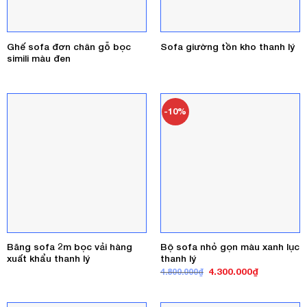
Ghế sofa đơn chân gỗ bọc
Sofa giường tồn kho thanh lý
simili màu đen
-10%
Băng sofa 2m bọc vải hàng
Bộ sofa nhỏ gọn màu xanh lục
xuất khẩu thanh lý
thanh lý
Giá
Giá
4.300.000
₫
4.800.000
₫
gốc
hiện
là:
tại
4.800.000₫.
là:
4.300.000₫