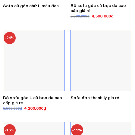
Bộ sofa góc cũ bọc da cao
Sofa cũ góc chữ L màu đen
cấp giá rẻ
Giá
Giá
4.500.000
₫
5.500.000
₫
gốc
hiện
là:
tại
5.500.000₫.
là:
4.500.000₫
-24%
Bộ sofa góc L cũ bọc da cao
Sofa đơn thanh lý giá rẻ
cấp giá rẻ
Giá
Giá
4.200.000
₫
5.500.000
₫
gốc
hiện
là:
tại
5.500.000₫.
là:
4.200.000₫.
-16%
-11%