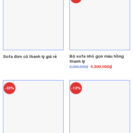
Bộ sofa nhỏ gọn màu hồng
Sofa đơn cũ thanh lý giá rẻ
thanh lý
Giá
Giá
4.300.000
₫
5.000.000
₫
gốc
hiện
là:
tại
5.000.000₫.
là:
4.300.000₫
-33%
-13%