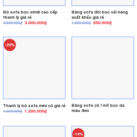
Bộ sofa bọc simili cao cấp
Băng sofa đôi bọc vải hàng
thanh lý giá rẻ
xuất khẩu giá rẻ
Giá
Giá
Giá
Giá
3.000.000
₫
950.000
₫
3.500.000
₫
1.600.000
₫
gốc
hiện
gốc
hiện
là:
tại
là:
tại
3.500.000₫.
là:
1.600.000₫.
là:
3.000.000₫.
950.000₫.
-20%
Băng sofa cũ 1m8 bọc da
Thanh lý bộ sofa mini cũ giá rẻ
màu đen
Giá
Giá
1.200.000
₫
1.500.000
₫
gốc
hiện
là:
tại
1.500.000₫.
là:
1.200.000₫.
-14%