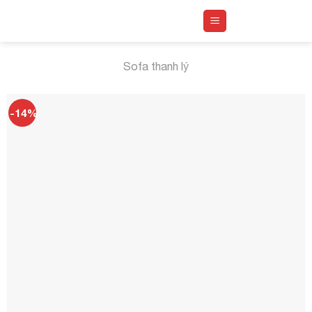
Skip
to
content
Sofa thanh lý
-14%