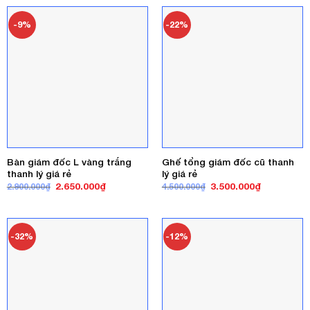
2.500.000₫.
là:
2.500.000₫.
là:
1.800.000₫.
2.200.000₫
-9%
-22%
Bàn giám đốc L vàng trắng
Ghế tổng giám đốc cũ thanh
thanh lý giá rẻ
lý giá rẻ
Giá
Giá
Giá
Giá
2.650.000
₫
3.500.000
₫
2.900.000
₫
4.500.000
₫
gốc
hiện
gốc
hiện
là:
tại
là:
tại
2.900.000₫.
là:
4.500.000₫.
là:
2.650.000₫.
3.500.000₫
-32%
-12%