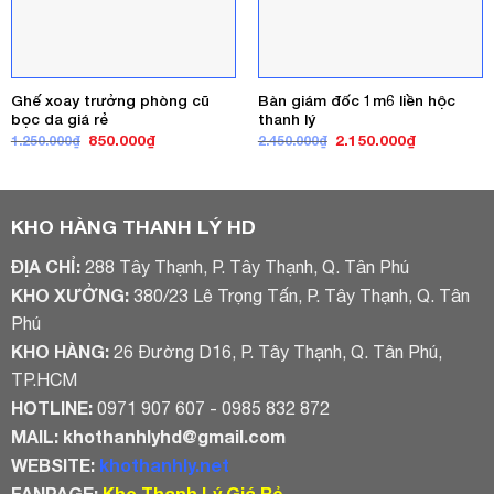
Ghế xoay trưởng phòng cũ
Bàn giám đốc 1m6 liền hộc
bọc da giá rẻ
thanh lý
Giá
Giá
Giá
Giá
850.000
₫
2.150.000
₫
1.250.000
₫
2.450.000
₫
gốc
hiện
gốc
hiện
là:
tại
là:
tại
1.250.000₫.
là:
2.450.000₫.
là:
850.000₫.
2.150.000₫
KHO HÀNG THANH LÝ HD
ĐỊA CHỈ:
288 Tây Thạnh, P. Tây Thạnh, Q. Tân Phú
KHO XƯỞNG:
380/23 Lê Trọng Tấn, P. Tây Thạnh, Q. Tân
Phú
KHO HÀNG:
26 Đường D16, P. Tây Thạnh, Q. Tân Phú,
TP.HCM
HOTLINE:
0971 907 607 - 0985 832 872
MAIL:
khothanhlyhd@gmail.com
WEBSITE:
khothanhly.net
FANPAGE:
Kho Thanh Lý Giá Rẻ