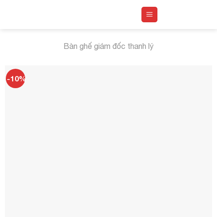
Skip
to
content
Bàn ghế giám đốc thanh lý
-10%