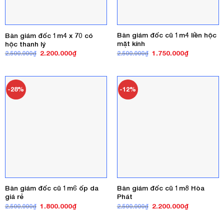
Bàn giám đốc cũ 1m4 liền hộc
Bàn giám đốc 1m4 x 70 có
mặt kính
hộc thanh lý
Giá
Giá
Giá
Giá
1.750.000
₫
2.200.000
₫
2.500.000
₫
2.500.000
₫
gốc
hiện
gốc
hiện
là:
tại
là:
tại
2.500.000₫.
là:
2.500.000₫.
là:
1.750.000₫
2.200.000₫.
-28%
-12%
Bàn giám đốc cũ 1m6 ốp da
Bàn giám đốc cũ 1m8 Hòa
giá rẻ
Phát
Giá
Giá
Giá
Giá
1.800.000
₫
2.200.000
₫
2.500.000
₫
2.500.000
₫
gốc
hiện
gốc
hiện
là:
tại
là:
tại