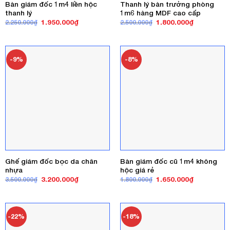
Bàn giám đốc 1m4 liền hộc
Thanh lý bàn trưởng phòng
thanh lý
1m6 hàng MDF cao cấp
Giá
Giá
Giá
Giá
1.950.000
₫
1.800.000
₫
2.250.000
₫
2.500.000
₫
gốc
hiện
gốc
hiện
là:
tại
là:
tại
2.250.000₫.
là:
2.500.000₫.
là:
1.950.000₫.
1.800.000₫
-9%
-8%
Ghế giám đốc bọc da chân
Bàn giám đốc cũ 1m4 không
nhựa
hộc giá rẻ
Giá
Giá
Giá
Giá
3.200.000
₫
1.650.000
₫
3.500.000
₫
1.800.000
₫
gốc
hiện
gốc
hiện
là:
tại
là:
tại
3.500.000₫.
là:
1.800.000₫.
là:
3.200.000₫.
1.650.000₫
-22%
-18%