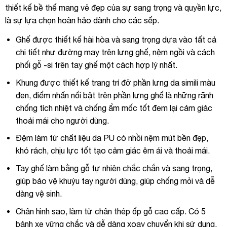
thiết kế bề thế mang vẻ đẹp của sự sang trọng và quyền lực,
là sự lựa chọn hoàn hảo dành cho các sếp.
Ghế được thiết kế hài hòa và sang trọng dựa vào tất cả
chi tiết như đường may trên lưng ghế, nệm ngồi và cách
phối gỗ -si trên tay ghế một cách hợp lý nhất.
Khung được thiết kế trang trí đỡ phần lưng da simili màu
đen, điểm nhấn nổi bật trên phần lưng ghế là những rãnh
chống tích nhiệt và chống ẩm mốc tốt đem lại cảm giác
thoải mái cho người dùng.
Đệm làm từ chất liệu da PU có nhồi nệm mút bền đẹp,
khó rách, chịu lực tốt tạo cảm giác êm ái và thoải mái.
Tay ghế làm bằng gỗ tự nhiên chắc chắn và sang trọng,
giúp bảo vệ khuỷu tay người dùng, giúp chống mỏi và dễ
dàng vệ sinh.
Chân hình sao, làm từ chân thép ốp gỗ cao cấp. Có 5
bánh xe vững chắc và dễ dàng xoay chuyển khi sử dụng.