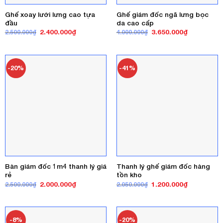
Ghế xoay lưới lưng cao tựa
Ghế giám đốc ngã lưng bọc
đầu
da cao cấp
Giá
Giá
Giá
Giá
2.400.000
₫
3.650.000
₫
2.500.000
₫
4.000.000
₫
gốc
hiện
gốc
hiện
là:
tại
là:
tại
2.500.000₫.
là:
4.000.000₫.
là:
2.400.000₫.
3.650.000₫
-20%
-41%
Bàn giám đốc 1m4 thanh lý giá
Thanh lý ghế giám đốc hàng
rẻ
tồn kho
Giá
Giá
Giá
Giá
2.000.000
₫
1.200.000
₫
2.500.000
₫
2.050.000
₫
gốc
hiện
gốc
hiện
là:
tại
là:
tại
2.500.000₫.
là:
2.050.000₫.
là:
2.000.000₫.
1.200.000₫
-8%
-20%