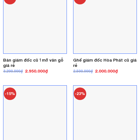
Bàn giám đốc cũ 1m8 vân gỗ
Ghế giám đốc Hòa Phát cũ giá
giá rẻ
rẻ
Giá
Giá
Giá
Giá
2.950.000
₫
2.000.000
₫
3.200.000
₫
2.500.000
₫
gốc
hiện
gốc
hiện
là:
tại
là:
tại
3.200.000₫.
là:
2.500.000₫.
là:
2.950.000₫.
2.000.000₫
-15%
-23%