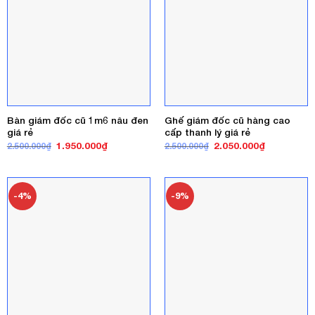
Bàn giám đốc cũ 1m6 nâu đen
Ghế giám đốc cũ hàng cao
giá rẻ
cấp thanh lý giá rẻ
Giá
Giá
Giá
Giá
1.950.000
₫
2.050.000
₫
2.500.000
₫
2.500.000
₫
gốc
hiện
gốc
hiện
là:
tại
là:
tại
2.500.000₫.
là:
2.500.000₫.
là:
1.950.000₫.
2.050.000₫
-4%
-9%