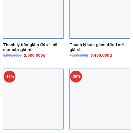
Thanh lý bàn giám đốc 1m6
Thanh lý bàn giám đốc 1m8
cao cấp giá rẻ
giá rẻ
Giá
Giá
Giá
Giá
2.500.000
₫
3.450.000
₫
3.000.000
₫
4.200.000
₫
gốc
hiện
gốc
hiện
là:
tại
là:
tại
3.000.000₫.
là:
4.200.000₫.
là:
2.500.000₫.
3.450.000₫
-13%
-28%