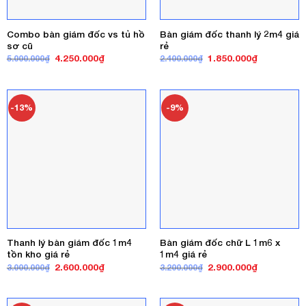
Combo bàn giám đốc vs tủ hồ
Bàn giám đốc thanh lý 2m4 giá
sơ cũ
rẻ
Giá
Giá
Giá
Giá
4.250.000
₫
1.850.000
₫
5.000.000
₫
2.400.000
₫
gốc
hiện
gốc
hiện
là:
tại
là:
tại
5.000.000₫.
là:
2.400.000₫.
là:
4.250.000₫.
1.850.000₫
-13%
-9%
Thanh lý bàn giám đốc 1m4
Bàn giám đốc chữ L 1m6 x
tồn kho giá rẻ
1m4 giá rẻ
Giá
Giá
Giá
Giá
2.600.000
₫
2.900.000
₫
3.000.000
₫
3.200.000
₫
gốc
hiện
gốc
hiện
là:
tại
là:
tại
3.000.000₫.
là:
3.200.000₫.
là:
2.600.000₫.
2.900.000₫