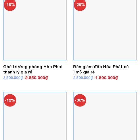
-19%
-28%
Ghế trưởng phòng Hòa Phát
Bàn giám đốc Hòa Phát cũ
thanh lý giá rẻ
1m6 giá rẻ
Giá
Giá
Giá
Giá
2.850.000
₫
1.800.000
₫
3.500.000
₫
2.500.000
₫
gốc
hiện
gốc
hiện
là:
tại
là:
tại
3.500.000₫.
là:
2.500.000₫.
là:
2.850.000₫.
1.800.000₫
-12%
-30%