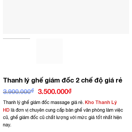
Thanh lý ghế giám đốc 2 chế độ giá rẻ
Giá
Giá
₫
3.500.000
₫
3.900.000
gốc
hiện
Kho Thanh Lý
Thanh lý ghế giám đốc massage giá rẻ.
là:
tại
HD
là đơn vị chuyên cung cấp bàn ghế văn phòng làm việc
3.900.000₫.
là:
cũ, ghế giám đốc cũ chất lượng với mức giá tốt nhất hiện
3.500.000₫.
nay.