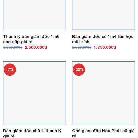
Bàn giám đốc cũ 1m4 liền hộc
Thanh lý bàn giám đốc 1m6
mặt kính
cao cấp giá rẻ
Giá
Giá
Giá
Giá
1.750.000
₫
2.500.000
₫
2.500.000
₫
3.000.000
₫
gốc
hiện
gốc
hiện
là:
tại
là:
tại
2.500.000₫.
là:
3.000.000₫.
là:
1.750.000₫
2.500.000₫.
-7%
-20%
Bàn giám đốc chữ L thanh lý
Ghế giám đốc Hòa Phát cũ giá
giá rẻ
rẻ