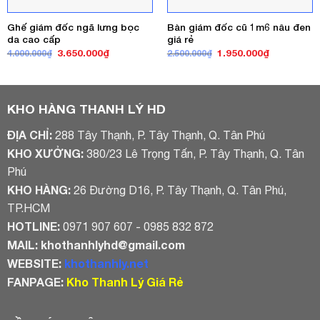
Ghế giám đốc ngã lưng bọc
Bàn giám đốc cũ 1m6 nâu đen
da cao cấp
giá rẻ
Giá
Giá
Giá
Giá
3.650.000
₫
1.950.000
₫
4.000.000
₫
2.500.000
₫
gốc
hiện
gốc
hiện
là:
tại
là:
tại
4.000.000₫.
là:
2.500.000₫.
là:
3.650.000₫.
1.950.000₫
KHO HÀNG THANH LÝ HD
ĐỊA CHỈ:
288 Tây Thạnh, P. Tây Thạnh, Q. Tân Phú
KHO XƯỞNG:
380/23 Lê Trọng Tấn, P. Tây Thạnh, Q. Tân
Phú
KHO HÀNG:
26 Đường D16, P. Tây Thạnh, Q. Tân Phú,
TP.HCM
HOTLINE:
0971 907 607 - 0985 832 872
MAIL:
khothanhlyhd@gmail.com
WEBSITE:
khothanhly.net
FANPAGE:
Kho Thanh Lý Giá Rẻ