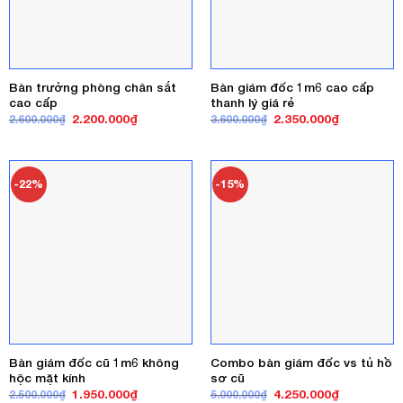
Bàn trưởng phòng chân sắt
Bàn giám đốc 1m6 cao cấp
cao cấp
thanh lý giá rẻ
Giá
Giá
Giá
Giá
2.200.000
₫
2.350.000
₫
2.600.000
₫
3.600.000
₫
gốc
hiện
gốc
hiện
là:
tại
là:
tại
2.600.000₫.
là:
3.600.000₫.
là:
2.200.000₫.
2.350.000₫
-22%
-15%
Bàn giám đốc cũ 1m6 không
Combo bàn giám đốc vs tủ hồ
hộc mặt kính
sơ cũ
Giá
Giá
Giá
Giá
1.950.000
₫
4.250.000
₫
2.500.000
₫
5.000.000
₫