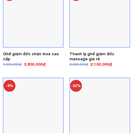
Ghế giám đốc chân inox cao
Thanh lý ghế giám đốc
cấp
massage giá rẻ
Giá
Giá
Giá
Giá
3.800.000
₫
2.100.000
₫
4.000.000
₫
2.800.000
₫
gốc
hiện
gốc
hiện
là:
tại
là:
tại
4.000.000₫.
là:
2.800.000₫.
là:
3.800.000₫.
2.100.000₫
-9%
-22%