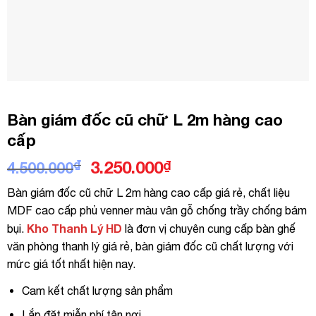
Bàn giám đốc cũ chữ L 2m hàng cao
cấp
Giá
Giá
₫
3.250.000
₫
4.500.000
gốc
hiện
Bàn giám đốc cũ chữ L 2m hàng cao cấp giá rẻ, chất liệu
là:
tại
MDF cao cấp phủ venner màu vân gỗ chống trầy chống bám
4.500.000₫.
là:
Kho Thanh Lý HD
bụi.
là đơn vị chuyên cung cấp bàn ghế
3.250.000₫.
văn phòng thanh lý giá rẻ, bàn giám đốc cũ chất lượng với
mức giá tốt nhất hiện nay.
Cam kết chất lượng sản phẩm
Lắp đặt miễn phí tận nơi