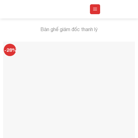
Skip
to
content
Bàn ghế giám đốc thanh lý
-28%