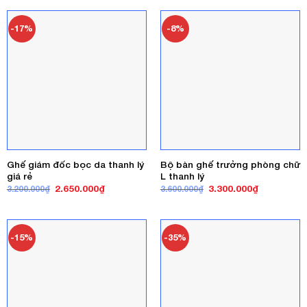
3.600.000₫.
là:
3.050.000₫.
là:
2.850.000₫.
2.750.000₫
-17%
-8%
Ghế giám đốc bọc da thanh lý
Bộ bàn ghế trưởng phòng chữ
giá rẻ
L thanh lý
Giá
Giá
Giá
Giá
2.650.000
₫
3.300.000
₫
3.200.000
₫
3.600.000
₫
gốc
hiện
gốc
hiện
là:
tại
là:
tại
3.200.000₫.
là:
3.600.000₫.
là:
2.650.000₫.
3.300.000₫
-15%
-35%