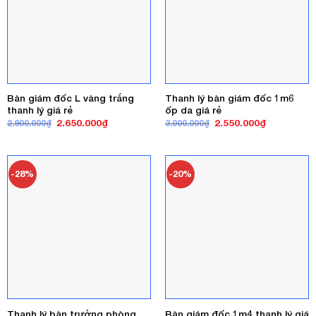
Bàn giám đốc L vàng trắng
Thanh lý bàn giám đốc 1m6
thanh lý giá rẻ
ốp da giá rẻ
Giá
Giá
Giá
Giá
2.650.000
₫
2.550.000
₫
2.900.000
₫
3.000.000
₫
gốc
hiện
gốc
hiện
là:
tại
là:
tại
2.900.000₫.
là:
3.000.000₫.
là:
2.650.000₫.
2.550.000₫
-28%
-20%
Thanh lý bàn trưởng phòng
Bàn giám đốc 1m4 thanh lý giá