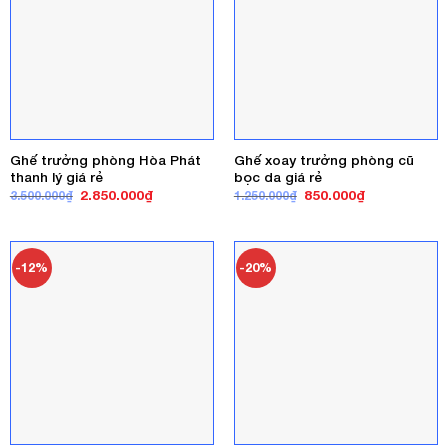
Ghế trưởng phòng Hòa Phát
Ghế xoay trưởng phòng cũ
thanh lý giá rẻ
bọc da giá rẻ
Giá
Giá
Giá
Giá
2.850.000
₫
850.000
₫
3.500.000
₫
1.250.000
₫
gốc
hiện
gốc
hiện
là:
tại
là:
tại
3.500.000₫.
là:
1.250.000₫.
là:
2.850.000₫.
850.000₫.
-12%
-20%