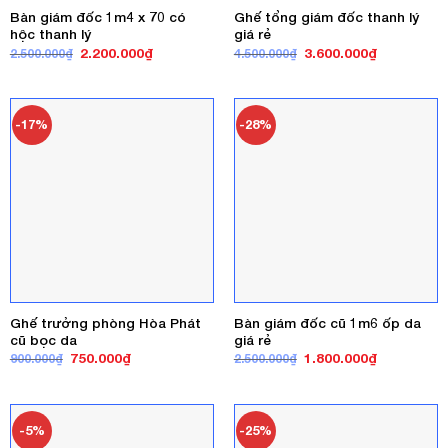
Bàn giám đốc 1m4 x 70 có
Ghế tổng giám đốc thanh lý
hộc thanh lý
giá rẻ
Giá
Giá
Giá
Giá
2.200.000
₫
3.600.000
₫
2.500.000
₫
4.500.000
₫
gốc
hiện
gốc
hiện
là:
tại
là:
tại
2.500.000₫.
là:
4.500.000₫.
là:
2.200.000₫.
3.600.000₫
-17%
-28%
Ghế trưởng phòng Hòa Phát
Bàn giám đốc cũ 1m6 ốp da
cũ bọc da
giá rẻ
Giá
Giá
Giá
Giá
750.000
₫
1.800.000
₫
900.000
₫
2.500.000
₫
gốc
hiện
gốc
hiện
là:
tại
là:
tại
900.000₫.
là:
2.500.000₫.
là:
750.000₫.
1.800.000₫
-5%
-25%