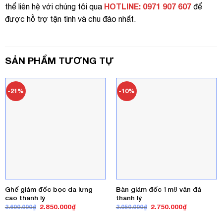
HOTLINE: 0971 907 607
thể liên hệ với chúng tôi qua
để
được hỗ trợ tận tình và chu đáo nhất.
SẢN PHẨM TƯƠNG TỰ
-21%
-10%
Ghế giám đốc bọc da lưng
Bàn giám đốc 1m8 vân đá
cao thanh lý
thanh lý
Giá
Giá
Giá
Giá
2.850.000
₫
2.750.000
₫
3.600.000
₫
3.050.000
₫
gốc
hiện
gốc
hiện
là:
tại
là:
tại