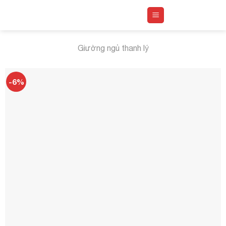
Skip
to
content
Giường ngủ thanh lý
-6%