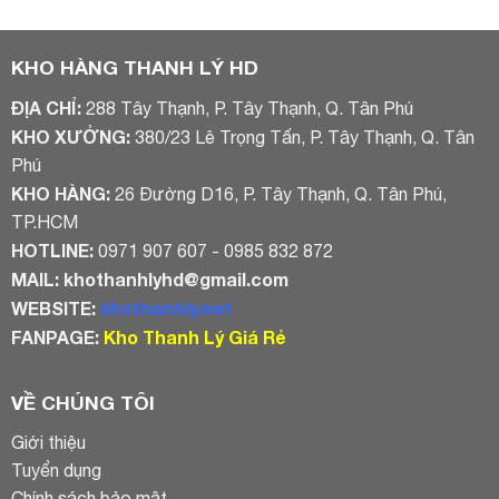
là:
tại
là:
tại
3.500.000₫.
là:
4.500.000₫.
là:
3.000.000₫.
3.000.000₫
KHO HÀNG THANH LÝ HD
ĐỊA CHỈ:
288 Tây Thạnh, P. Tây Thạnh, Q. Tân Phú
KHO XƯỞNG:
380/23 Lê Trọng Tấn, P. Tây Thạnh, Q. Tân
Phú
KHO HÀNG:
26 Đường D16, P. Tây Thạnh, Q. Tân Phú,
TP.HCM
HOTLINE:
0971 907 607 - 0985 832 872
MAIL:
khothanhlyhd@gmail.com
WEBSITE:
khothanhly.net
FANPAGE:
Kho Thanh Lý Giá Rẻ
VỀ CHÚNG TÔI
Giới thiệu
Tuyển dụng
Chính sách bảo mật