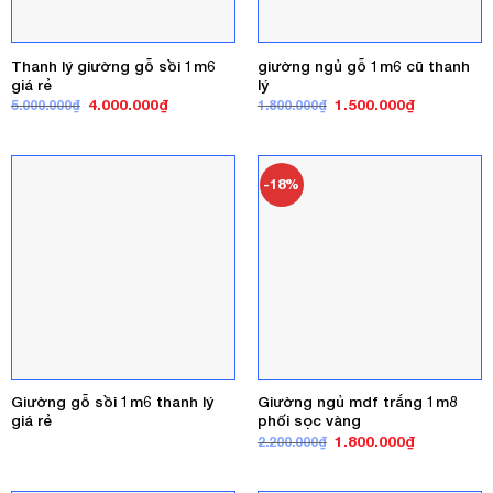
Thanh lý giường gỗ sồi 1m6
giường ngủ gỗ 1m6 cũ thanh
giá rẻ
lý
Giá
Giá
Giá
Giá
4.000.000
₫
1.500.000
₫
5.000.000
₫
1.800.000
₫
gốc
hiện
gốc
hiện
là:
tại
là:
tại
5.000.000₫.
là:
1.800.000₫.
là:
4.000.000₫.
1.500.000₫
-18%
Giường gỗ sồi 1m6 thanh lý
Giường ngủ mdf trắng 1m8
giá rẻ
phối sọc vàng
Giá
Giá
1.800.000
₫
2.200.000
₫
gốc
hiện
là:
tại
2.200.000₫.
là: