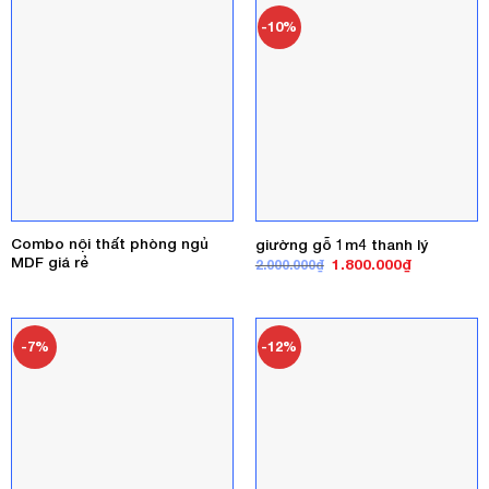
1.800.000₫
-10%
Combo nội thất phòng ngủ
giường gỗ 1m4 thanh lý
MDF giá rẻ
Giá
Giá
1.800.000
₫
2.000.000
₫
gốc
hiện
là:
tại
2.000.000₫.
là:
1.800.000₫
-7%
-12%