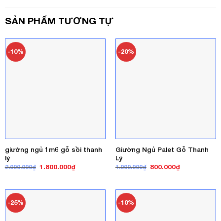
SẢN PHẨM TƯƠNG TỰ
-10%
-20%
giường ngủ 1m6 gỗ sồi thanh
Giường Ngủ Palet Gỗ Thanh
lý
Lý
Giá
Giá
Giá
Giá
1.800.000
₫
800.000
₫
2.000.000
₫
1.000.000
₫
gốc
hiện
gốc
hiện
là:
tại
là:
tại
2.000.000₫.
là:
1.000.000₫.
là:
1.800.000₫.
800.000₫.
-25%
-10%