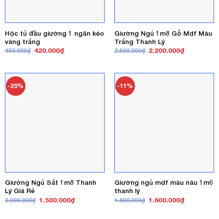
Hộc tủ đầu giường 1 ngăn kéo
Giường Ngủ 1m8 Gỗ Mdf Màu
vàng trắng
Trắng Thanh Lý
Giá
Giá
Giá
Giá
420.000
₫
2.200.000
₫
450.000
₫
2.500.000
₫
gốc
hiện
gốc
hiện
là:
tại
là:
tại
450.000₫.
là:
2.500.000₫.
là:
420.000₫.
2.200.000₫
-25%
-11%
Giường Ngủ Sắt 1m8 Thanh
Giường ngủ mdf màu nâu 1m6
Lý Giá Rẻ
thanh lý
Giá
Giá
Giá
Giá
1.500.000
₫
1.600.000
₫
2.000.000
₫
1.800.000
₫
gốc
hiện
gốc
hiện
là:
tại
là:
tại
2.000.000₫.
là:
1.800.000₫.
là: