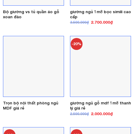
Bộ giường vs tủ quần áo gỗ
giường ngủ 1m8 bọc simili cao
xoan đào
cấp
Giá
Giá
2.700.000
₫
3.500.000
₫
gốc
hiện
là:
tại
3.500.000₫.
là:
2.700.000₫
-20%
Trọn bộ nội thất phòng ngủ
giường ngủ gỗ mdf 1m8 thanh
MDF giá rẻ
lý giá rẻ
Giá
Giá
2.000.000
₫
2.500.000
₫
gốc
hiện
là:
tại
2.500.000₫.
là:
2.000.000₫