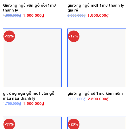
Giường ngủ vân gỗ sồi 1m6
giường ngủ mdf 1m6 thanh lý
thanh lý
giá rẻ
Giá
Giá
Giá
Giá
1.600.000
₫
1.800.000
₫
1.800.000
₫
2.000.000
₫
gốc
hiện
gốc
hiện
là:
tại
là:
tại
1.800.000₫.
là:
2.000.000₫.
là:
1.600.000₫.
1.800.000₫
-12%
-17%
giường ngủ gỗ mdf vân gỗ
giường ngủ cũ 1m8 kèm nệm
màu nâu thanh lý
Giá
Giá
2.500.000
₫
3.000.000
₫
gốc
hiện
Giá
Giá
1.500.000
₫
1.700.000
₫
là:
tại
gốc
hiện
3.000.000₫.
là:
là:
tại
2.500.000₫
1.700.000₫.
là:
1.500.000₫.
-91%
-29%