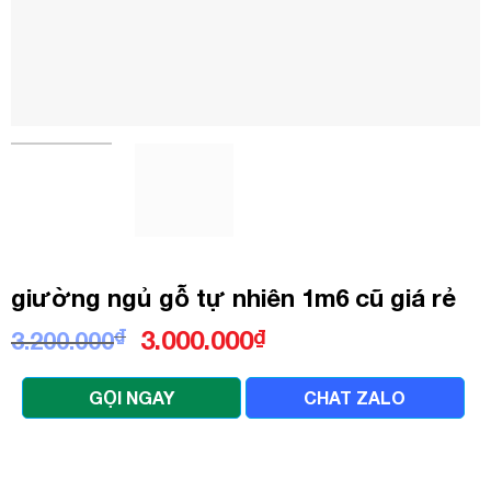
giường ngủ gỗ tự nhiên 1m6 cũ giá rẻ
Giá
Giá
₫
3.000.000
₫
3.200.000
gốc
hiện
là:
tại
GỌI NGAY
CHAT ZALO
3.200.000₫.
là:
3.000.000₫.