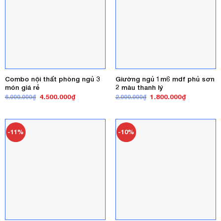
Combo nội thất phòng ngủ 3
Giường ngủ 1m6 mdf phủ sơn
món giá rẻ
2 màu thanh lý
Giá
Giá
Giá
Giá
4.500.000
₫
1.800.000
₫
6.000.000
₫
2.000.000
₫
gốc
hiện
gốc
hiện
là:
tại
là:
tại
6.000.000₫.
là:
2.000.000₫.
là:
4.500.000₫.
1.800.000₫
-11%
-10%