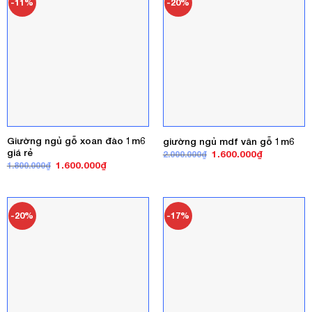
-11%
-20%
Giường ngủ gỗ xoan đào 1m6
giường ngủ mdf vân gỗ 1m6
giá rẻ
Giá
Giá
1.600.000
₫
2.000.000
₫
gốc
hiện
Giá
Giá
1.600.000
₫
1.800.000
₫
là:
tại
gốc
hiện
2.000.000₫.
là:
là:
tại
1.600.000₫
1.800.000₫.
là:
1.600.000₫.
-20%
-17%