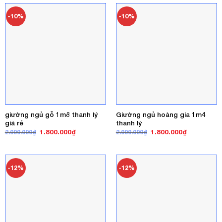
1.500.000₫.
1.600.000₫
-10%
-10%
giường ngủ gỗ 1m8 thanh lý
Giường ngủ hoàng gia 1m4
giá rẻ
thanh lý
Giá
Giá
Giá
Giá
1.800.000
₫
1.800.000
₫
2.000.000
₫
2.000.000
₫
gốc
hiện
gốc
hiện
là:
tại
là:
tại
2.000.000₫.
là:
2.000.000₫.
là:
1.800.000₫.
1.800.000₫
-12%
-12%