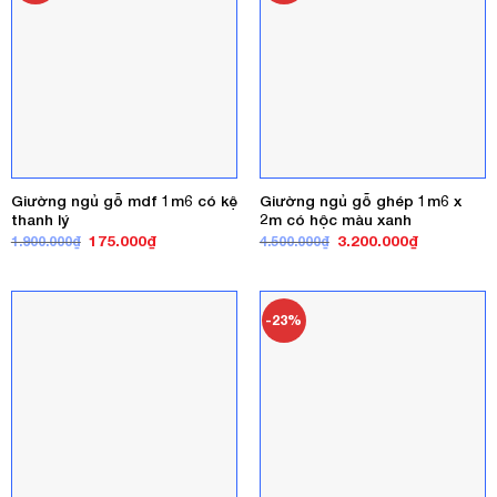
Giường ngủ gỗ mdf 1m6 có kệ
Giường ngủ gỗ ghép 1m6 x
thanh lý
2m có hộc màu xanh
Giá
Giá
Giá
Giá
175.000
₫
3.200.000
₫
1.900.000
₫
4.500.000
₫
gốc
hiện
gốc
hiện
là:
tại
là:
tại
1.900.000₫.
là:
4.500.000₫.
là:
175.000₫.
3.200.000₫
-23%