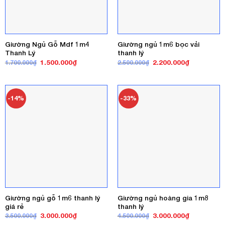
Giường Ngủ Gỗ Mdf 1m4
Giường ngủ 1m6 bọc vải
Thanh Lý
thanh lý
Giá
Giá
Giá
Giá
1.500.000
₫
2.200.000
₫
1.700.000
₫
2.500.000
₫
gốc
hiện
gốc
hiện
là:
tại
là:
tại
1.700.000₫.
là:
2.500.000₫.
là:
1.500.000₫.
2.200.000₫
-14%
-33%
Giường ngủ gỗ 1m6 thanh lý
Giường ngủ hoàng gia 1m8
giá rẻ
thanh lý
Giá
Giá
Giá
Giá
3.000.000
₫
3.000.000
₫
3.500.000
₫
4.500.000
₫
gốc
hiện
gốc
hiện