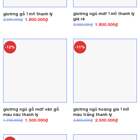
giường ngủ mdf 1m6 thanh lý
giường gỗ 1m4 thanh lý
giá rẻ
Giá
Giá
1.800.000
₫
2.000.000
₫
gốc
hiện
Giá
Giá
1.800.000
₫
2.000.000
₫
là:
tại
gốc
hiện
2.000.000₫.
là:
là:
tại
1.800.000₫.
2.000.000₫.
là:
1.800.000₫
-12%
-11%
giường ngủ gỗ mdf vân gỗ
giường ngủ hoàng gia 1m8
màu nâu thanh lý
màu trắng thanh lý
Giá
Giá
Giá
Giá
1.500.000
₫
2.500.000
₫
1.700.000
₫
2.800.000
₫
gốc
hiện
gốc
hiện
là:
tại
là:
tại
1.700.000₫.
là:
2.800.000₫.
là:
1.500.000₫.
2.500.000₫