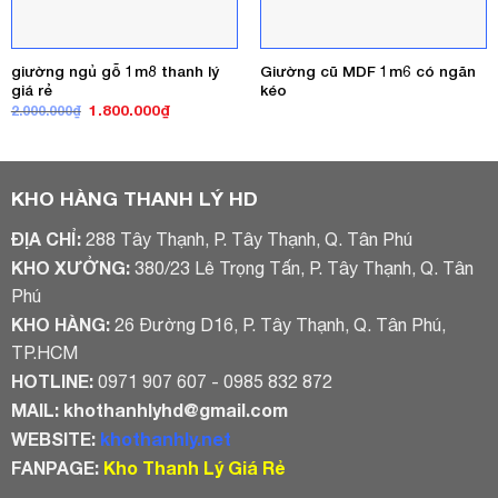
giường ngủ gỗ 1m8 thanh lý
Giường cũ MDF 1m6 có ngăn
giá rẻ
kéo
Giá
Giá
1.800.000
₫
2.000.000
₫
gốc
hiện
là:
tại
2.000.000₫.
là:
1.800.000₫.
KHO HÀNG THANH LÝ HD
ĐỊA CHỈ:
288 Tây Thạnh, P. Tây Thạnh, Q. Tân Phú
KHO XƯỞNG:
380/23 Lê Trọng Tấn, P. Tây Thạnh, Q. Tân
Phú
KHO HÀNG:
26 Đường D16, P. Tây Thạnh, Q. Tân Phú,
TP.HCM
HOTLINE:
0971 907 607 - 0985 832 872
MAIL:
khothanhlyhd@gmail.com
WEBSITE:
khothanhly.net
FANPAGE:
Kho Thanh Lý Giá Rẻ