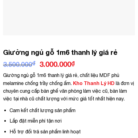
Giường ngủ gỗ 1m6 thanh lý giá rẻ
Giá
Giá
₫
3.000.000
₫
3.500.000
gốc
hiện
Giường ngủ gỗ 1m6 thanh lý giá rẻ, chất liệu MDF phủ
là:
tại
Kho Thanh Lý HD
melamine chống trầy chống ẩm.
là đơn vị
3.500.000₫.
là:
chuyên cung cấp bàn ghế văn phòng làm việc cũ, bàn làm
3.000.000₫.
việc tại nhà cũ chất lượng với mức giá tốt nhất hiện nay.
Cam kết chất lượng sản phẩm
Lắp đặt miễn phí tận nơi
Hỗ trợ đổi trả sản phẩm linh hoạt