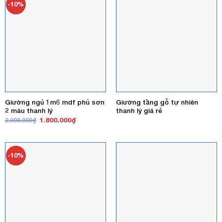
-10%
Giường ngủ 1m6 mdf phủ sơn
Giường tầng gỗ tự nhiên
2 màu thanh lý
thanh lý giá rẻ
Giá
Giá
1.800.000
₫
2.000.000
₫
gốc
hiện
là:
tại
2.000.000₫.
là:
1.800.000₫.
-10%