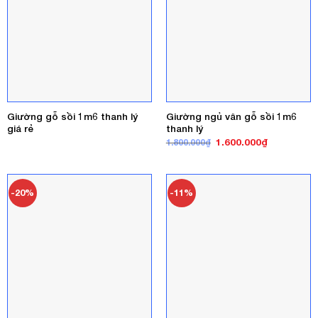
Giường gỗ sồi 1m6 thanh lý
Giường ngủ vân gỗ sồi 1m6
giá rẻ
thanh lý
Giá
Giá
1.600.000
₫
1.800.000
₫
gốc
hiện
là:
tại
1.800.000₫.
là:
1.600.000₫
-20%
-11%