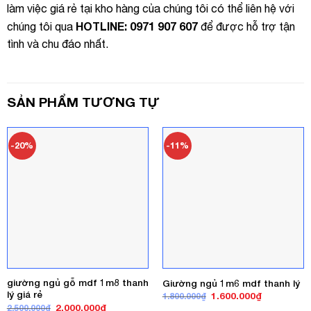
làm việc giá rẻ tại kho hàng của chúng tôi có thể liên hệ với
HOTLINE: 0971 907 607
chúng tôi qua
để được hỗ trợ tận
tình và chu đáo nhất.
SẢN PHẨM TƯƠNG TỰ
-20%
-11%
giường ngủ gỗ mdf 1m8 thanh
Giường ngủ 1m6 mdf thanh lý
lý giá rẻ
Giá
Giá
1.600.000
₫
1.800.000
₫
gốc
hiện
Giá
Giá
2.000.000
₫
2.500.000
₫