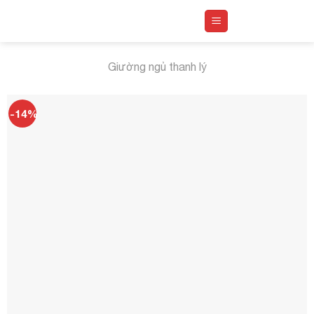
Skip
to
content
Giường ngủ thanh lý
-14%