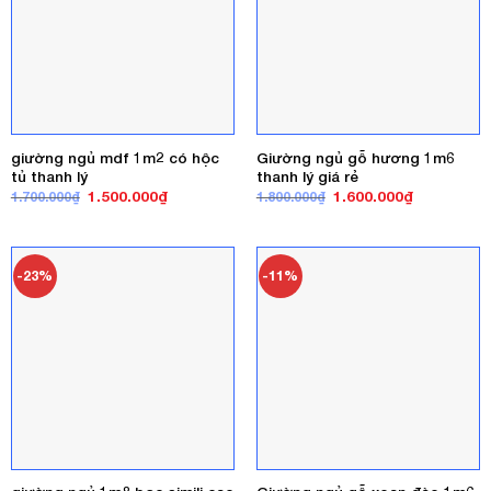
giường ngủ mdf 1m2 có hộc
Giường ngủ gỗ hương 1m6
tủ thanh lý
thanh lý giá rẻ
Giá
Giá
Giá
Giá
1.500.000
₫
1.600.000
₫
1.700.000
₫
1.800.000
₫
gốc
hiện
gốc
hiện
là:
tại
là:
tại
1.700.000₫.
là:
1.800.000₫.
là:
1.500.000₫.
1.600.000₫
-23%
-11%