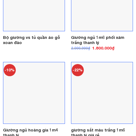
Bộ giường vs tủ quần áo gỗ
Giường ngủ 1m6 phối xám
xoan đào
trắng thanh lý
Giá
Giá
1.800.000
₫
2.000.000
₫
gốc
hiện
là:
tại
2.000.000₫.
là:
1.800.000₫
-10%
-22%
Giường ngủ hoàng gia 1m4
giường sắt màu trắng 1m6
thanh lý
thanh lý giá rẻ