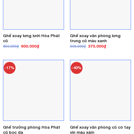
Ghế xoay lưng lưới Hòa Phát
Ghế xoay văn phòng lưng
cũ
trung cũ màu xanh
Giá
Giá
Giá
Giá
600.000
₫
375.000
₫
850.000
₫
500.000
₫
gốc
hiện
gốc
hiện
là:
tại
là:
tại
850.000₫.
là:
500.000₫.
là:
600.000₫.
375.000₫.
-17%
-40%
Ghế trưởng phòng Hòa Phát
Ghế xoay văn phòng cũ có tay
cũ bọc da
vịn màu xám