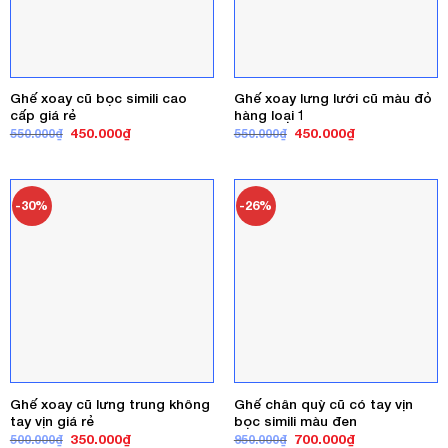
Ghế xoay cũ bọc simili cao
Ghế xoay lưng lưới cũ màu đỏ
cấp giá rẻ
hàng loại 1
Giá
Giá
Giá
Giá
450.000
₫
450.000
₫
550.000
₫
550.000
₫
gốc
hiện
gốc
hiện
là:
tại
là:
tại
550.000₫.
là:
550.000₫.
là:
450.000₫.
450.000₫.
-30%
-26%
Ghế xoay cũ lưng trung không
Ghế chân quỳ cũ có tay vịn
tay vịn giá rẻ
bọc simili màu đen
Giá
Giá
Giá
Giá
350.000
₫
700.000
₫
500.000
₫
950.000
₫