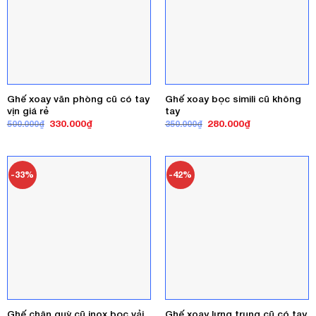
Ghế xoay văn phòng cũ có tay
Ghế xoay bọc simili cũ không
vịn giá rẻ
tay
Giá
Giá
Giá
Giá
330.000
₫
280.000
₫
500.000
₫
350.000
₫
gốc
hiện
gốc
hiện
là:
tại
là:
tại
500.000₫.
là:
350.000₫.
là:
330.000₫.
280.000₫.
-33%
-42%
Ghế chân quỳ cũ inox bọc vải
Ghế xoay lưng trung cũ có tay