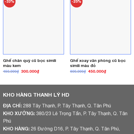
-33%
-25%
Ghế chân quỳ cũ bọc simili
Ghế xoay văn phòng cũ bọc
màu kem
simili màu đỏ
Giá
Giá
Giá
Giá
300.000
₫
450.000
₫
450.000
₫
600.000
₫
gốc
hiện
gốc
hiện
là:
tại
là:
tại
450.000₫.
là:
600.000₫.
là:
300.000₫.
450.000₫.
KHO HÀNG THANH LÝ HD
ĐỊA CHỈ:
288 Tây Thạnh, P. Tây Thạnh, Q. Tân Phú
KHO XƯỞNG:
380/23 Lê Trọng Tấn, P. Tây Thạnh, Q. Tân
Phú
KHO HÀNG:
26 Đường D16, P. Tây Thạnh, Q. Tân Phú,