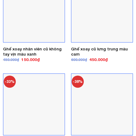
Ghế xoay nhân viên cũ không
Ghế xoay cũ lưng trung màu
tay vịn màu xanh
cam
Giá
Giá
Giá
Giá
150.000
₫
450.000
₫
450.000
₫
600.000
₫
gốc
hiện
gốc
hiện
là:
tại
là:
tại
450.000₫.
là:
600.000₫.
là:
150.000₫.
450.000₫.
-33%
-38%