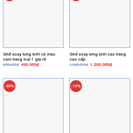
Ghế xoay lưng lưới cũ màu
Ghế xoay lưng lưới cao hàng
cam hàng loại 1 giá rẻ
cao cấp
Giá
Giá
Giá
Giá
450.000
₫
1.200.000
₫
600.000
₫
1.600.000
₫
gốc
hiện
gốc
hiện
là:
tại
là:
tại
600.000₫.
là:
1.600.000₫.
là:
450.000₫.
1.200.000₫
-33%
-13%