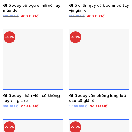
Ghế xoay cũ bọc simili có tay
Ghế chân quỳ cũ bọc nỉ có tay
màu đen
vịn giá rẻ
Giá
Giá
Giá
Giá
400.000
₫
400.000
₫
600.000
₫
650.000
₫
gốc
hiện
gốc
hiện
là:
tại
là:
tại
600.000₫.
là:
650.000₫.
là:
400.000₫.
400.000₫.
-40%
-28%
Ghế xoay nhân viên cũ không
Ghế xoay văn phòng lưng lưới
tay vịn giá rẻ
cao cũ giá rẻ
Giá
Giá
Giá
Giá
270.000
₫
830.000
₫
450.000
₫
1.150.000
₫
gốc
hiện
gốc
hiện
là:
tại
là:
tại
450.000₫.
là:
1.150.000₫.
là:
270.000₫.
830.000₫.
-25%
-25%