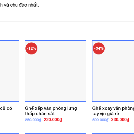
h và chu đáo nhất.
-12%
-34%
 cũ có
Ghế xếp văn phòng lưng
Ghế xoay văn phòn
thấp chân sắt
tay vịn giá rẻ
á
Giá
Giá
Giá
Gi
220.000
₫
330.000
₫
250.000
₫
500.000
₫
ện
gốc
hiện
gốc
hi
là:
tại
là:
tại
250.000₫.
là:
500.000₫.
là: