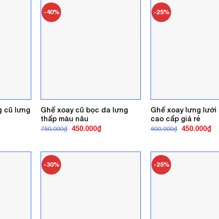
0.000₫.
220.000₫.
33
-40%
-25%
 cũ lưng
Ghế xoay cũ bọc da lưng
Ghế xoay lưng lưới
thấp màu nâu
cao cấp giá rẻ
á
Giá
Giá
Giá
Gi
450.000
₫
450.000
₫
750.000
₫
600.000
₫
ện
gốc
hiện
gốc
hi
là:
tại
là:
tại
750.000₫.
là:
600.000₫.
là:
0.000₫.
450.000₫.
45
-30%
-25%