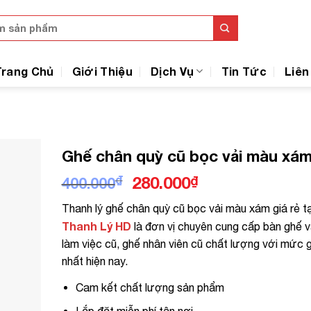
Trang Chủ
Giới Thiệu
Dịch Vụ
Tin Tức
Liên
Ghế chân quỳ cũ bọc vải màu xá
Giá
Giá
₫
280.000
₫
400.000
gốc
hiện
Thanh lý ghế chân quỳ cũ bọc vải màu xám giá rẻ tạ
là:
tại
Thanh Lý HD
là đơn vị chuyên cung cấp bàn ghế 
400.000₫.
là:
làm việc cũ, ghế nhân viên cũ chất lượng với mức g
280.000₫.
nhất hiện nay.
Cam kết chất lượng sản phẩm