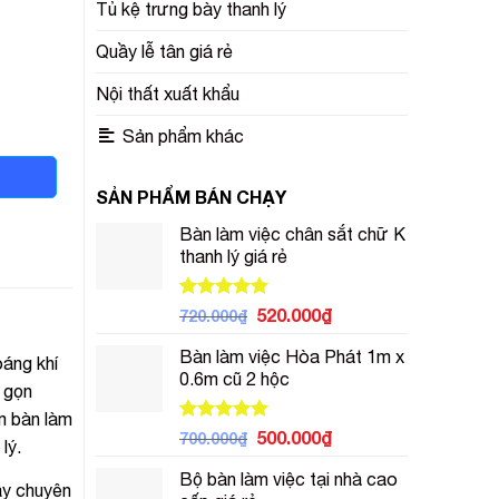
Tủ kệ trưng bày thanh lý
Quầy lễ tân giá rẻ
Nội thất xuất khẩu
Sản phẩm khác
SẢN PHẨM BÁN CHẠY
Bàn làm việc chân sắt chữ K
thanh lý giá rẻ
Được xếp
Giá
Giá
520.000
₫
720.000
₫
hạng
5.00
gốc
hiện
5 sao
Bàn làm việc Hòa Phát 1m x
là:
tại
oáng khí
0.6m cũ 2 hộc
720.000₫.
là:
, gọn
520.000₫.
m bàn làm
Được xếp
Giá
Giá
500.000
₫
700.000
₫
lý.
hạng
5.00
gốc
hiện
5 sao
Bộ bàn làm việc tại nhà cao
là:
tại
ậy chuyên