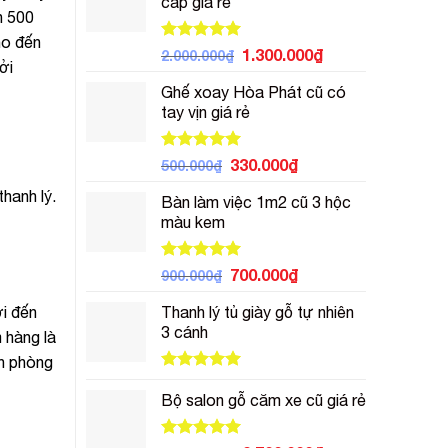
cấp giá rẻ
700.000₫.
là:
n 500
500.000₫.
ho đến
Được xếp
Giá
Giá
1.300.000
₫
2.000.000
₫
ởi
hạng
5.00
gốc
hiện
5 sao
Ghế xoay Hòa Phát cũ có
là:
tại
tay vịn giá rẻ
2.000.000₫.
là:
1.300.000₫.
Được xếp
Giá
Giá
330.000
₫
500.000
₫
hạng
5.00
gốc
hiện
5 sao
hanh lý.
Bàn làm việc 1m2 cũ 3 hộc
là:
tại
màu kem
500.000₫.
là:
330.000₫.
Được xếp
Giá
Giá
700.000
₫
900.000
₫
hạng
5.00
gốc
hiện
5 sao
i đến
Thanh lý tủ giày gỗ tự nhiên
là:
tại
3 cánh
900.000₫.
là:
 hàng là
700.000₫.
ăn phòng
Được xếp
hạng
5.00
Bộ salon gỗ căm xe cũ giá rẻ
5 sao