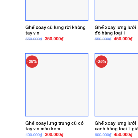
Ghế xoay cũ lưng rời không
Ghế xoay lưng lưới
tay vịn
đỏ hàng loại 1
Giá
Giá
Giá
Gi
350.000
₫
450.000
₫
550.000
₫
550.000
₫
gốc
hiện
gốc
hi
là:
tại
là:
tại
550.000₫.
là:
550.000₫.
là:
350.000₫.
45
-25%
-25%
Ghế xoay lưng trung cũ có
Ghế xoay lưng lưới
tay vịn màu kem
xanh hàng loại 1 giá
Giá
Giá
Giá
Gi
300.000
₫
450.000
₫
400.000
₫
600.000
₫