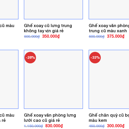
 cũ màu
Ghế xoay cũ lưng trung
Ghế xoay văn phòn
không tay vịn giá rẻ
trung cũ màu xanh
á
Giá
Giá
Giá
Gi
350.000
₫
375.000
₫
500.000
₫
500.000
₫
ện
gốc
hiện
gốc
hi
là:
tại
là:
tại
500.000₫.
là:
500.000₫.
là:
0.000₫.
350.000₫.
37
-28%
-33%
 cũ màu
Ghế xoay văn phòng lưng
Ghế chân quỳ cũ bọ
 rẻ
lưới cao cũ giá rẻ
màu kem
á
Giá
Giá
Giá
Gi
830.000
₫
300.000
₫
1.150.000
₫
450.000
₫