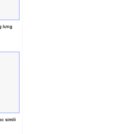
g lưng
á
ện
5.000₫.
c simili
á