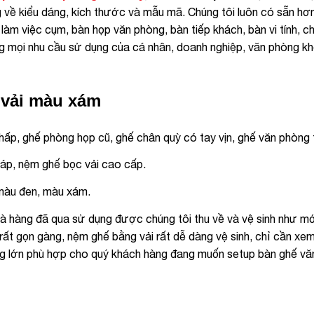
g về kiểu dáng, kích thước và mẫu mã. Chúng tôi luôn có sẵn hơ
làm việc cụm, bàn họp văn phòng, bàn tiếp khách, bàn vi tính, c
g mọi nhu cầu sử dụng của cá nhân, doanh nghiệp, văn phòng kh
 vải màu xám
ấp, ghế phòng họp cũ, ghế chân quỳ có tay vịn, ghế văn phòng t
áp, nệm ghế bọc vải cao cấp.
màu đen, màu xám.
à hàng đã qua sử dụng được chúng tôi thu về và vệ sinh như mớ
ất gọn gàng, nệm ghế bằng vải rất dễ dàng vệ sinh, chỉ cần xem
ợng lớn phù hợp cho quý khách hàng đang muốn setup bàn ghế v