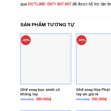
HOTLINE: 0971 907 607
qua
để được hỗ trợ tận tìn
SẢN PHẨM TƯƠNG TỰ
-20%
-34%
Ghế xoay bọc simili cũ
Ghế xoay Hòa Phát
không tay
tay vịn giá rẻ
Giá
Giá
Giá
Gi
280.000
₫
330.000
₫
350.000
₫
500.000
₫
gốc
hiện
gốc
hi
là:
tại
là:
tại
350.000₫.
là:
500.000₫.
là: