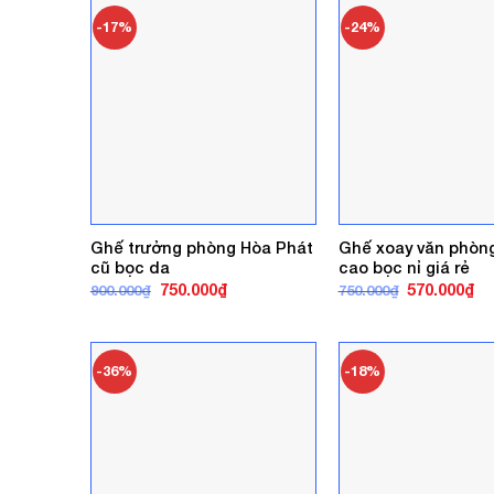
280.000₫.
33
-17%
-24%
Ghế trưởng phòng Hòa Phát
Ghế xoay văn phòng
cũ bọc da
cao bọc nỉ giá rẻ
Giá
Giá
Giá
Gi
750.000
₫
570.000
₫
900.000
₫
750.000
₫
gốc
hiện
gốc
hi
là:
tại
là:
tại
900.000₫.
là:
750.000₫.
là:
750.000₫.
57
-36%
-18%