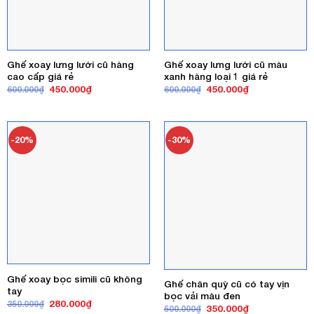
Ghế xoay lưng lưới cũ hàng
Ghế xoay lưng lưới cũ màu
cao cấp giá rẻ
xanh hàng loại 1 giá rẻ
Giá
Giá
Giá
Giá
450.000
₫
450.000
₫
600.000
₫
600.000
₫
gốc
hiện
gốc
hiện
là:
tại
là:
tại
600.000₫.
là:
600.000₫.
là:
450.000₫.
450.000₫.
-20%
-30%
Ghế xoay bọc simili cũ không
Ghế chân quỳ cũ có tay vịn
tay
bọc vải màu đen
Giá
Giá
280.000
₫
350.000
₫
Giá
Giá
350.000
₫
500.000
₫
gốc
hiện