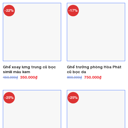
550.000₫.
là:
450.000₫.
-22%
-17%
Ghế xoay lưng trung cũ bọc
Ghế trưởng phòng Hòa Phát
simili màu kem
cũ bọc da
Giá
Giá
Giá
Giá
350.000
₫
750.000
₫
450.000
₫
900.000
₫
gốc
hiện
gốc
hiện
là:
tại
là:
tại
450.000₫.
là:
900.000₫.
là:
350.000₫.
750.000₫.
-25%
-25%