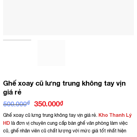
Ghế xoay cũ lưng trung không tay vịn
giá rẻ
Giá
Giá
₫
350.000
₫
500.000
gốc
hiện
Kho Thanh Lý
Ghế xoay cũ lưng trung không tay vịn giá rẻ.
là:
tại
HD
là đơn vị chuyên cung cấp bàn ghế văn phòng làm việc
500.000₫.
là:
cũ, ghế nhân viên cũ chất lượng với mức giá tốt nhất hiện
350.000₫.