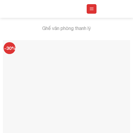
Skip
to
content
Ghế văn phòng thanh lý
-30%