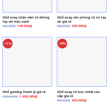
Ghế xoay nhân viên cũ không
Ghế xoay văn phòng cũ có tay
tay vịn màu xanh
vịn giá rẻ
Giá
Giá
Giá
Giá
150.000
₫
330.000
₫
450.000
₫
500.000
₫
gốc
hiện
gốc
hiện
là:
tại
là:
tại
450.000₫.
là:
500.000₫.
là:
150.000₫.
330.000₫.
-11%
-18%
Ghế xoay cũ bọc simili cao
Ghế gaming thanh lý giá rẻ
cấp giá rẻ
Giá
Giá
1.950.000
₫
2.200.000
₫
gốc
hiện
Giá
Giá
450.000
₫
550.000
₫
là:
tại
gốc
hiện
2.200.000₫.
là:
là:
tại
1.950.000₫.