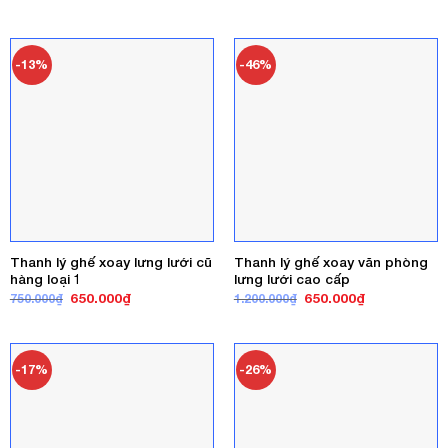
gốc
hiện
là:
tại
là:
tại
350.000₫.
là:
500.000₫.
là:
280.000₫.
350.000₫.
-13%
-46%
Thanh lý ghế xoay lưng lưới cũ
Thanh lý ghế xoay văn phòng
hàng loại 1
lưng lưới cao cấp
Giá
Giá
Giá
Giá
650.000
₫
650.000
₫
750.000
₫
1.200.000
₫
gốc
hiện
gốc
hiện
là:
tại
là:
tại
750.000₫.
là:
1.200.000₫.
là:
650.000₫.
650.000₫.
-17%
-26%