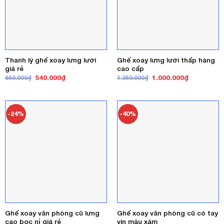
Thanh lý ghế xoay lưng lưới
Ghế xoay lưng lưới thấp hàng
giá rẻ
cao cấp
Giá
Giá
Giá
Giá
540.000
₫
1.000.000
₫
650.000
₫
1.350.000
₫
gốc
hiện
gốc
hiện
là:
tại
là:
tại
650.000₫.
là:
1.350.000₫.
là:
540.000₫.
1.000.000₫
-24%
-40%
Ghế xoay văn phòng cũ lưng
Ghế xoay văn phòng cũ có tay
cao bọc nỉ giá rẻ
vịn màu xám