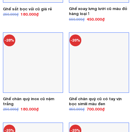
Ghế xoay lưng lưới cũ màu đỏ
Ghế sắt bọc vải cũ giá rẻ
hàng loại 1
Giá
Giá
180.000
₫
250.000
₫
gốc
hiện
Giá
Giá
450.000
₫
550.000
₫
là:
tại
gốc
hiện
250.000₫.
là:
là:
tại
180.000₫.
550.000₫.
là:
450.000₫.
-28%
-26%
Ghế chân quỳ inox cũ nệm
Ghế chân quỳ cũ có tay vịn
trắng
bọc simili màu đen
Giá
Giá
Giá
Giá
180.000
₫
700.000
₫
250.000
₫
950.000
₫
gốc
hiện
gốc
hiện
là:
tại
là:
tại
250.000₫.
là:
950.000₫.
là:
180.000₫.
700.000₫.
-25%
-25%