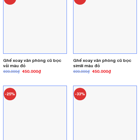
Ghế xoay văn phòng cũ bọc
Ghế xoay văn phòng cũ bọc
vải màu đỏ
simili màu đỏ
Giá
Giá
Giá
Giá
450.000
₫
450.000
₫
600.000
₫
600.000
₫
gốc
hiện
gốc
hiện
là:
tại
là:
tại
600.000₫.
là:
600.000₫.
là:
450.000₫.
450.000₫.
-25%
-33%