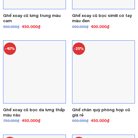
Ghế xoay cũ lưng trung màu
Ghế xoay cũ bọc simili có tay
cam
màu đen
Giá
Giá
Giá
Giá
450.000
₫
400.000
₫
600.000
₫
600.000
₫
gốc
hiện
gốc
hiện
là:
tại
là:
tại
600.000₫.
là:
600.000₫.
là:
450.000₫.
400.000₫.
-40%
-25%
Ghế xoay cũ bọc da lưng thấp
Ghế chân quỳ phòng họp cũ
màu nâu
giá rẻ
Giá
Giá
Giá
Giá
450.000
₫
450.000
₫
750.000
₫
600.000
₫
gốc
hiện
gốc
hiện
là:
tại
là:
tại
750.000₫.
là:
600.000₫.
là:
450.000₫.
450.000₫.