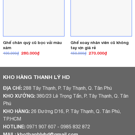
Ghế chân quỳ cũ bọc vải màu
Ghế xoay nhân viên cũ không
xám
tay vịn giá rẻ
Giá
Giá
Giá
Giá
280.000
₫
270.000
₫
400.000
₫
450.000
₫
gốc
hiện
gốc
hiện
là:
tại
là:
tại
400.000₫.
là:
450.000₫.
là:
280.000₫.
270.000₫.
KHO HÀNG THANH LÝ HD
ĐỊA CHỈ:
288 Tây Thạnh, P. Tây Thạnh, Q. Tân Phú
KHO XƯỞNG:
380/23 Lê Trọng Tấn, P. Tây Thạnh, Q. Tân
Phú
KHO HÀNG:
26 Đường D16, P. Tây Thạnh, Q. Tân Phú,
TP.HCM
HOTLINE:
0971 907 607 - 0985 832 872
MAIL:
khothanhlyhd@gmail.com