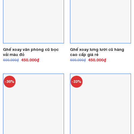
Ghế xoay văn phòng cũ bọc
Ghế xoay lưng lưới cũ hàng
vải màu đỏ
cao cấp giá rẻ
Giá
Giá
Giá
Giá
450.000
₫
450.000
₫
600.000
₫
600.000
₫
gốc
hiện
gốc
hiện
là:
tại
là:
tại
600.000₫.
là:
600.000₫.
là:
450.000₫.
450.000₫.
-36%
-33%