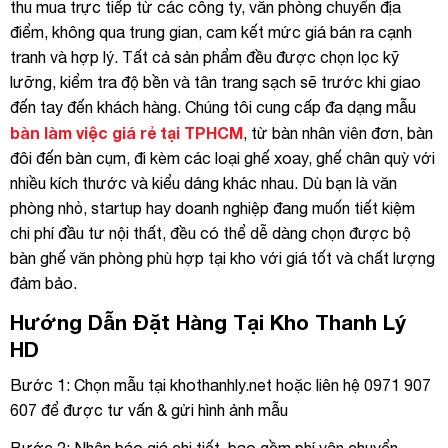
thu mua trực tiếp từ các công ty, văn phòng chuyển địa
điểm, không qua trung gian, cam kết mức giá bán ra cạnh
tranh và hợp lý. Tất cả sản phẩm đều được chọn lọc kỹ
lưỡng, kiểm tra độ bền và tân trang sạch sẽ trước khi giao
đến tay đến khách hàng. Chúng tôi cung cấp đa dạng mẫu
bàn làm việc giá rẻ tại TPHCM
, từ bàn nhân viên đơn, bàn
đôi đến bàn cụm, đi kèm các loại ghế xoay, ghế chân quỳ với
nhiều kích thước và kiểu dáng khác nhau. Dù bạn là văn
phòng nhỏ, startup hay doanh nghiệp đang muốn tiết kiệm
chi phí đầu tư nội thất, đều có thể dễ dàng chọn được bộ
bàn ghế văn phòng phù hợp tại kho với giá tốt và chất lượng
đảm bảo.
Hướng Dẫn Đặt Hàng Tại Kho Thanh Lý
HD
Bước 1: Chọn mẫu tại
khothanhly.net
hoặc liên hệ 0971 907
607 để được tư vấn & gửi hình ảnh mẫu
Bước 2: Nhận báo giá chi tiết, bao gồm phí vận chuyển –