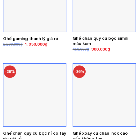
Ghế chân quỳ cũ bọc simili
Ghế gaming thanh lý giá rẻ
màu kem
Giá
Giá
1.950.000
₫
2.200.000
₫
gốc
hiện
Giá
Giá
300.000
₫
450.000
₫
là:
tại
gốc
hiện
2.200.000₫.
là:
là:
tại
1.950.000₫.
450.000₫.
là:
300.000₫.
-38%
-36%
Ghế chân quỳ cũ bọc nỉ có tay
Ghế xoay cũ chân inox cao
vịn giá rẻ
cấp không tay