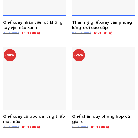
Ghế xoay nhân viên cũ không
Thanh lý ghế xoay văn phòng
tay vịn màu xanh
lưng lưới cao cấp
Giá
Giá
Giá
Giá
150.000
₫
650.000
₫
450.000
₫
1.200.000
₫
gốc
hiện
gốc
hiện
là:
tại
là:
tại
450.000₫.
là:
1.200.000₫.
là:
150.000₫.
650.000₫.
-40%
-25%
Ghế xoay cũ bọc da lưng thấp
Ghế chân quỳ phòng họp cũ
màu nâu
giá rẻ
Giá
Giá
Giá
Giá
450.000
₫
450.000
₫
750.000
₫
600.000
₫
gốc
hiện
gốc
hiện
là:
tại
là:
tại