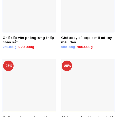
Ghế xếp văn phòng lưng thấp
Ghế xoay cũ bọc simili có tay
chân sắt
màu đen
Giá
Giá
Giá
Giá
220.000
₫
400.000
₫
250.000
₫
600.000
₫
gốc
hiện
gốc
hiện
là:
tại
là:
tại
250.000₫.
là:
600.000₫.
là:
220.000₫.
400.000₫.
-25%
-28%