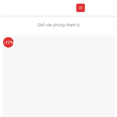
Skip
to
content
Ghế văn phòng thanh lý
-17%