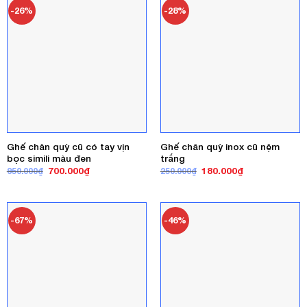
-26%
-28%
Ghế chân quỳ cũ có tay vịn
Ghế chân quỳ inox cũ nệm
bọc simili màu đen
trắng
Giá
Giá
Giá
Giá
700.000
₫
180.000
₫
950.000
₫
250.000
₫
gốc
hiện
gốc
hiện
là:
tại
là:
tại
950.000₫.
là:
250.000₫.
là:
700.000₫.
180.000₫.
-67%
-46%