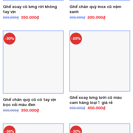
Ghế xoay cũ lưng rời không
Ghế chân quỳ inox cũ nệm
tay vịn
xanh
Giá
Giá
Giá
Giá
350.000
₫
200.000
₫
550.000
₫
300.000
₫
gốc
hiện
gốc
hiện
là:
tại
là:
tại
550.000₫.
là:
300.000₫.
là:
350.000₫.
200.000₫.
-30%
-25%
Ghế xoay lưng lưới cũ màu
Ghế chân quỳ cũ có tay vịn
cam hàng loại 1 giá rẻ
bọc vải màu đen
Giá
Giá
450.000
₫
600.000
₫
Giá
Giá
350.000
₫
500.000
₫
gốc
hiện
gốc
hiện
là:
tại
là:
tại
600.000₫.
là:
500.000₫.
là:
450.000₫.
350.000₫.
-36%
-30%