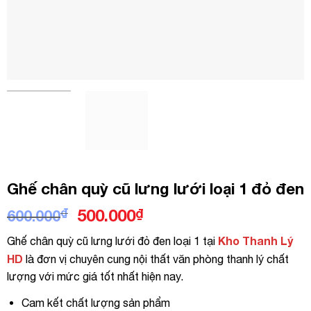
Ghế chân quỳ cũ lưng lưới loại 1 đỏ đen
Giá
Giá
₫
500.000
₫
600.000
gốc
hiện
Kho Thanh Lý
Ghế chân quỳ cũ lưng lưới đỏ đen loại 1 tại
là:
tại
HD
là đơn vị chuyên cung nội thất văn phòng thanh lý chất
600.000₫.
là:
lượng với mức giá tốt nhất hiện nay.
500.000₫.
Cam kết chất lượng sản phẩm