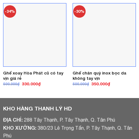
750.000₫.
là:
600.000₫.
là:
450.000₫.
450.000₫.
-34%
-30%
Ghế xoay Hòa Phát cũ có tay
Ghế chân quỳ inox bọc da
vịn giá rẻ
không tay vịn
Giá
Giá
Giá
Giá
330.000
₫
350.000
₫
500.000
₫
500.000
₫
gốc
hiện
gốc
hiện
là:
tại
là:
tại
500.000₫.
là:
500.000₫.
là:
330.000₫.
350.000₫.
KHO HÀNG THANH LÝ HD
ĐỊA CHỈ:
288 Tây Thạnh, P. Tây Thạnh, Q. Tân Phú
KHO XƯỞNG:
380/23 Lê Trọng Tấn, P. Tây Thạnh, Q. Tân
Phú