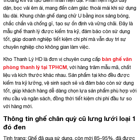
thoáng khí và tạo điểm nhấn hiện đại. Phần nệm ngồi dày
dặn, bọc vải êm ái, mang đến cảm giác thoải mái khi sử dụng
lâu dài. Khung chân ghế dạng chữ U bằng inox sáng bóng,
chắc chắn và chống gỉ, tạo sự ổn định và vững chãi. Đây là
mẫu ghế thanh lý được kiểm tra kỹ, đảm bảo còn sử dụng
tốt, giúp doanh nghiệp tiết kiệm chi phí mà vẫn duy trì sự
chuyên nghiệp cho không gian làm việc.
bàn ghế văn
Kho Thanh Lý HD là đơn vị chuyên cung cấp
phòng thanh lý tại TPHCM
, với hàng trăm mẫu mã, chất
liệu và kích thước khác nhau. Sản phẩm tại kho đều được
kiểm tra kỹ lưỡng, vệ sinh sạch sẽ và đảm bảo còn sử dụng
tốt, giúp khách hàng dễ dàng chọn lựa sản phẩm phù hợp với
nhu cầu và ngân sách, đồng thời tiết kiệm chi phí đầu tư so
với hàng mới.
Thông tin ghế chân quỳ cũ lưng lưới loại 1
đỏ đen
Tình trạng: Ghế đã qua sử dụng, còn mới 85–95%, đã được