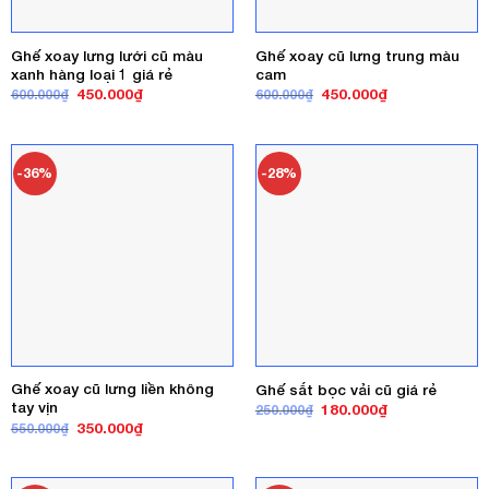
Ghế xoay lưng lưới cũ màu
Ghế xoay cũ lưng trung màu
xanh hàng loại 1 giá rẻ
cam
Giá
Giá
Giá
Giá
450.000
₫
450.000
₫
600.000
₫
600.000
₫
gốc
hiện
gốc
hiện
là:
tại
là:
tại
600.000₫.
là:
600.000₫.
là:
450.000₫.
450.000₫.
-36%
-28%
Ghế xoay cũ lưng liền không
Ghế sắt bọc vải cũ giá rẻ
tay vịn
Giá
Giá
180.000
₫
250.000
₫
gốc
hiện
Giá
Giá
350.000
₫
550.000
₫
là:
tại
gốc
hiện
250.000₫.
là:
là:
tại
180.000₫.
550.000₫.
là:
350.000₫.