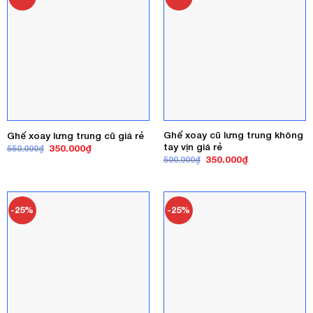
Ghế xoay cũ lưng trung không
Ghế xoay lưng trung cũ giá rẻ
tay vịn giá rẻ
Giá
Giá
350.000
₫
550.000
₫
gốc
hiện
Giá
Giá
350.000
₫
500.000
₫
là:
tại
gốc
hiện
550.000₫.
là:
là:
tại
350.000₫.
500.000₫.
là:
350.000₫.
-25%
-25%