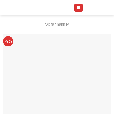
Skip
to
content
Sofa thanh lý
-9%