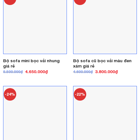
Bộ sofa mini bọc vải nhung
Bộ sofa cũ bọc vải màu đen
giá rẻ
xám giá rẻ
Giá
Giá
Giá
Giá
4.650.000
₫
3.800.000
₫
5.500.000
₫
4.600.000
₫
gốc
hiện
gốc
hiện
là:
tại
là:
tại
5.500.000₫.
là:
4.600.000₫.
là:
4.650.000₫.
3.800.000₫
-24%
-22%