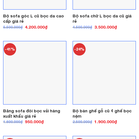
Bộ sofa góc L cũ bọc da cao
Bộ sofa chữ L bọc da cũ giá
cấp giá rẻ
rẻ
Giá
Giá
Giá
Giá
4.200.000
₫
3.500.000
₫
5.500.000
₫
4.500.000
₫
gốc
hiện
gốc
hiện
là:
tại
là:
tại
5.500.000₫.
là:
4.500.000₫.
là:
4.200.000₫.
3.500.000₫
-41%
-24%
Băng sofa đôi bọc vải hàng
Bộ bàn ghế gỗ cũ 4 ghế bọc
xuất khẩu giá rẻ
nệm
Giá
Giá
Giá
Giá
950.000
₫
1.900.000
₫
1.600.000
₫
2.500.000
₫
gốc
hiện
gốc
hiện
là:
tại
là:
tại
1.600.000₫.
là:
2.500.000₫.
là:
950.000₫.
1.900.000₫