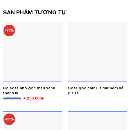
SẢN PHẨM TƯƠNG TỰ
-11%
Bộ sofa nhỏ gọn màu xanh
Sofa góc chữ L simili nệm vải
thanh lý
giá rẻ
Giá
Giá
4.250.000
₫
4.800.000
₫
gốc
hiện
là:
tại
4.800.000₫.
là:
4.250.000₫.
-33%