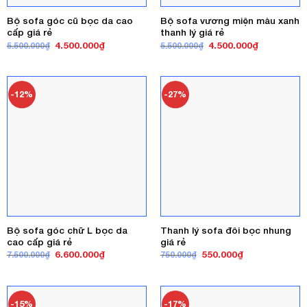
Bộ sofa góc cũ bọc da cao
Bộ sofa vương miện màu xanh
cấp giá rẻ
thanh lý giá rẻ
Giá
Giá
Giá
Giá
4.500.000
₫
4.500.000
₫
5.500.000
₫
5.500.000
₫
gốc
hiện
gốc
hiện
là:
tại
là:
tại
5.500.000₫.
là:
5.500.000₫.
là:
4.500.000₫.
4.500.000₫
-12%
-27%
Bộ sofa góc chữ L bọc da
Thanh lý sofa đôi bọc nhung
cao cấp giá rẻ
giá rẻ
Giá
Giá
Giá
Giá
6.600.000
₫
550.000
₫
7.500.000
₫
750.000
₫
gốc
hiện
gốc
hiện
là:
tại
là:
tại
7.500.000₫.
là:
750.000₫.
là:
6.600.000₫.
550.000₫.
-15%
-17%