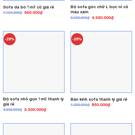
Bộ sofa góc chữ L bọc nỉ cũ
Sofa da bò 1m2 cũ giá rẻ
màu xám
Giá
Giá
950.000
₫
1.150.000
₫
gốc
hiện
Giá
Giá
4.500.000
₫
6.500.000
₫
là:
tại
gốc
hiện
1.150.000₫.
là:
là:
tại
950.000₫.
6.500.000₫.
là:
4.500.000₫
-29%
-29%
Bộ sofa nhỏ gọn 1m6 thanh lý
Bàn kính sofa thanh lý giá rẻ
giá rẻ
Giá
Giá
850.000
₫
1.200.000
₫
gốc
hiện
Giá
Giá
2.500.000
₫
3.500.000
₫
là:
tại
gốc
hiện
1.200.000₫.
là:
là:
tại
850.000₫.
3.500.000₫.
là:
2.500.000₫.