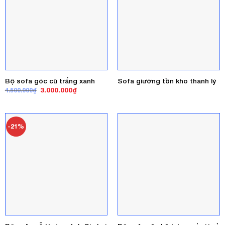
Bộ sofa góc cũ trắng xanh
Sofa giường tồn kho thanh lý
Giá
Giá
3.000.000
₫
4.500.000
₫
gốc
hiện
là:
tại
4.500.000₫.
là:
3.000.000₫.
-21%