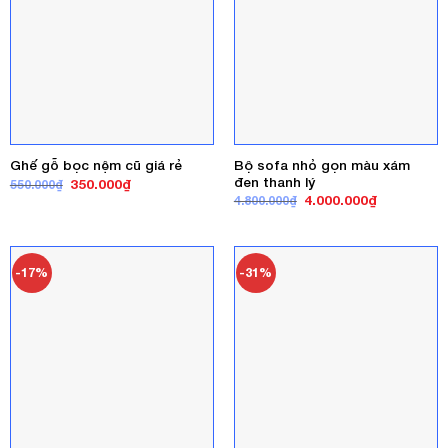
Bộ sofa nhỏ gọn màu xám
Ghế gỗ bọc nệm cũ giá rẻ
đen thanh lý
Giá
Giá
350.000
₫
550.000
₫
gốc
hiện
Giá
Giá
4.000.000
₫
4.800.000
₫
là:
tại
gốc
hiện
550.000₫.
là:
là:
tại
350.000₫.
4.800.000₫.
là:
4.000.000₫
-17%
-31%