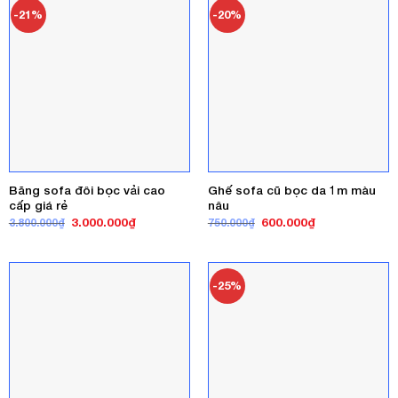
-21%
-20%
Băng sofa đôi bọc vải cao
Ghế sofa cũ bọc da 1m màu
cấp giá rẻ
nâu
Giá
Giá
Giá
Giá
3.000.000
₫
600.000
₫
3.800.000
₫
750.000
₫
gốc
hiện
gốc
hiện
là:
tại
là:
tại
3.800.000₫.
là:
750.000₫.
là:
3.000.000₫.
600.000₫.
-25%