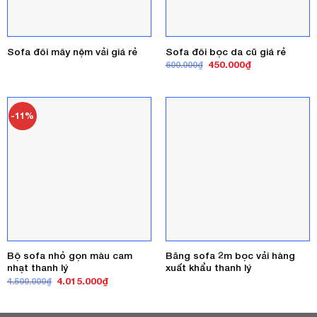
Sofa đôi mây nệm vải giá rẻ
Sofa đôi bọc da cũ giá rẻ
Giá
Giá
450.000
₫
600.000
₫
gốc
hiện
là:
tại
600.000₫.
là:
450.000₫.
-11%
Bộ sofa nhỏ gọn màu cam
Băng sofa 2m bọc vải hàng
nhạt thanh lý
xuất khẩu thanh lý
Giá
Giá
4.015.000
₫
4.500.000
₫
gốc
hiện
là:
tại
4.500.000₫.
là:
4.015.000₫.