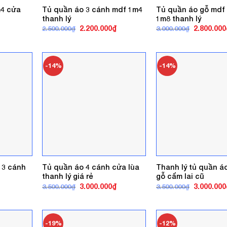
4 cửa
Tủ quần áo 3 cánh mdf 1m4
Tủ quần áo gỗ mdf
thanh lý
1m8 thanh lý
Giá
Giá
Giá
2.200.000
₫
2.800.000
2.500.000
₫
3.000.000
₫
gốc
hiện
gốc
là:
tại
là:
2.500.000₫.
là:
3.000.000₫
2.200.000₫.
-14%
-14%
 3 cánh
Tủ quần áo 4 cánh cửa lùa
Thanh lý tủ quần á
thanh lý giá rẻ
gỗ cẩm lai cũ
Giá
Giá
Giá
3.000.000
₫
3.000.000
3.500.000
₫
3.500.000
₫
gốc
hiện
gốc
là:
tại
là:
3.500.000₫.
là:
3.500.000₫
3.000.000₫.
-19%
-12%