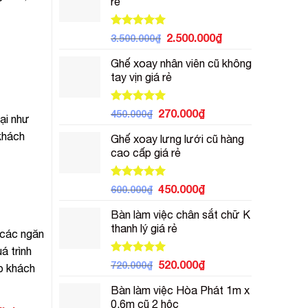
rẻ
450.000₫.
là:
350.000₫.
Được xếp
Giá
Giá
2.500.000
₫
3.500.000
₫
hạng
5.00
gốc
hiện
5 sao
Ghế xoay nhân viên cũ không
là:
tại
tay vịn giá rẻ
3.500.000₫.
là:
2.500.000₫.
Được xếp
Giá
Giá
270.000
₫
450.000
₫
lại như
hạng
5.00
gốc
hiện
5 sao
khách
Ghế xoay lưng lưới cũ hàng
là:
tại
cao cấp giá rẻ
450.000₫.
là:
270.000₫.
Được xếp
Giá
Giá
450.000
₫
600.000
₫
hạng
5.00
gốc
hiện
5 sao
Bàn làm việc chân sắt chữ K
là:
tại
thanh lý giá rẻ
600.000₫.
là:
 các ngăn
450.000₫.
á trình
Được xếp
Giá
Giá
520.000
₫
720.000
₫
úp khách
hạng
5.00
gốc
hiện
5 sao
Bàn làm việc Hòa Phát 1m x
là:
tại
0.6m cũ 2 hộc
720.000₫.
là: