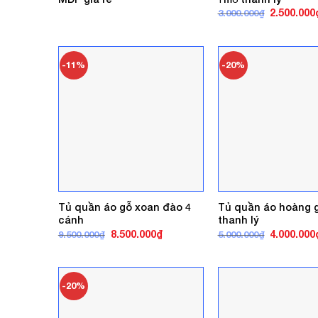
Giá
2.500.000
3.000.000
₫
gốc
là:
3.000.000₫
-11%
-20%
Tủ quần áo gỗ xoan đào 4
Tủ quần áo hoàng 
cánh
thanh lý
Giá
Giá
Giá
8.500.000
₫
4.000.000
9.500.000
₫
5.000.000
₫
gốc
hiện
gốc
là:
tại
là:
9.500.000₫.
là:
5.000.000₫
8.500.000₫.
-20%