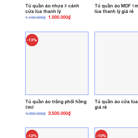
Tủ quần áo nhựa 2 cánh
Tủ quần áo MDF 1m
cửa lùa thanh lý
lùa thanh lý giá rẻ
Giá
Giá
1.000.000
₫
1.100.000
₫
gốc
hiện
là:
tại
1.100.000₫.
là:
1.000.000₫.
-13%
Tủ quần áo trắng phối hồng
Tủ quần áo cửa lùa
2m2
giá rẻ
Giá
Giá
3.500.000
₫
4.000.000
₫
gốc
hiện
là:
tại
4.000.000₫.
là:
3.500.000₫.
-12%
-10%