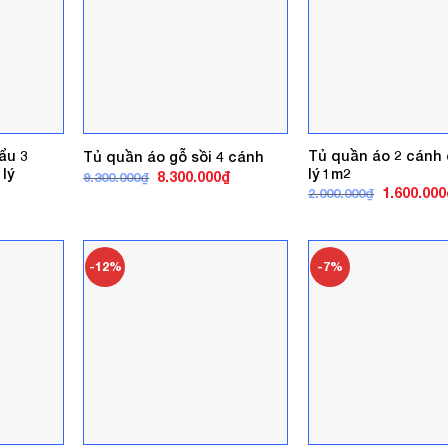
ẩu 3
Tủ quần áo 2 cánh 
Tủ quần áo gỗ sồi 4 cánh
lý
lý 1m2
Giá
Giá
8.300.000
₫
9.300.000
₫
gốc
hiện
Giá
1.600.000
2.000.000
₫
là:
tại
gốc
9.300.000₫.
là:
là:
8.300.000₫.
2.000.000₫
-12%
-7%