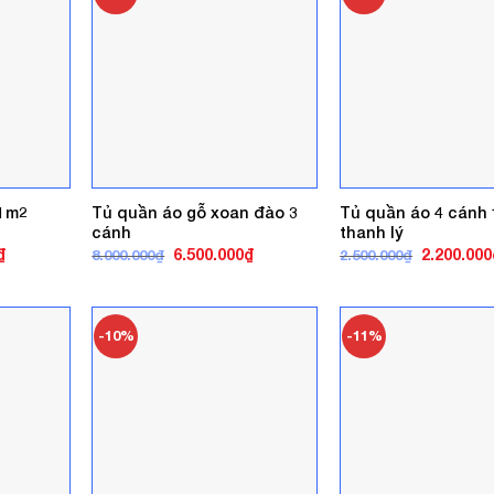
 1m2
Tủ quần áo gỗ xoan đào 3
Tủ quần áo 4 cánh
cánh
thanh lý
Giá
Giá
Giá
Giá
₫
6.500.000
₫
2.200.000
8.000.000
₫
2.500.000
₫
hiện
gốc
hiện
gốc
tại
là:
tại
là:
.
là:
8.000.000₫.
là:
2.500.000₫
1.800.000₫.
6.500.000₫.
-10%
-11%