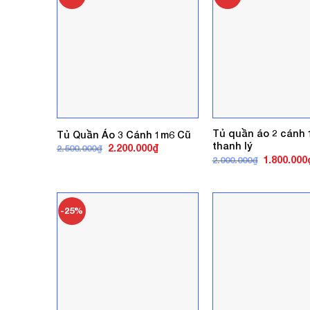
Tủ quần áo 2 cánh
Tủ Quần Áo 3 Cánh 1m6 Cũ
thanh lý
Giá
Giá
2.200.000
₫
2.500.000
₫
gốc
hiện
Giá
1.800.000
2.000.000
₫
là:
tại
gốc
2.500.000₫.
là:
là:
2.200.000₫.
2.000.000₫
-25%