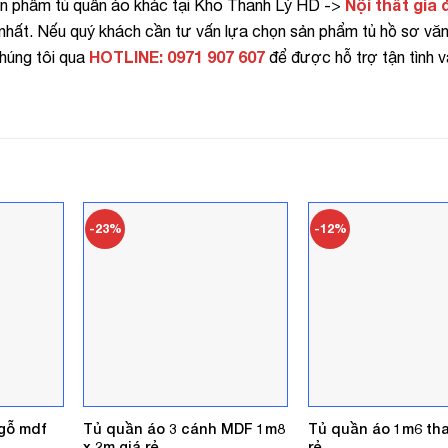
Nội thất gia 
ản phẩm tủ quần áo khác tại Kho Thanh Lý HD ->
nhất. Nếu quý khách cần tư vấn lựa chọn sản phẩm tủ hồ sơ vă
HOTLINE: 0971 907 607
chúng tôi qua
để được hỗ trợ tận tình v
-23%
-12%
gỗ mdf
Tủ quần áo 3 cánh MDF 1m8
Tủ quần áo 1m6 tha
x 2m giá rẻ
rẻ