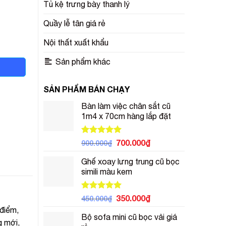
Tủ kệ trưng bày thanh lý
Quầy lễ tân giá rẻ
Nội thất xuất khẩu
Sản phẩm khác
SẢN PHẨM BÁN CHẠY
Bàn làm việc chân sắt cũ
1m4 x 70cm hàng lắp đặt
Được xếp
Giá
Giá
700.000
₫
900.000
₫
hạng
5.00
gốc
hiện
5 sao
Ghế xoay lưng trung cũ bọc
là:
tại
simili màu kem
900.000₫.
là:
700.000₫.
Được xếp
Giá
Giá
350.000
₫
450.000
₫
hạng
5.00
gốc
hiện
 điểm,
5 sao
Bộ sofa mini cũ bọc vải giá
là:
tại
g mới,