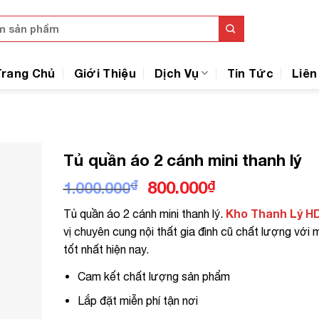
Trang Chủ
Giới Thiệu
Dịch Vụ
Tin Tức
Liên
Tủ quần áo 2 cánh mini thanh lý
Giá
Giá
₫
800.000
₫
1.000.000
gốc
hiện
Kho Thanh Lý H
Tủ quần áo 2 cánh mini thanh lý.
là:
tại
vị chuyên cung nội thất gia đình cũ chất lượng với 
1.000.000₫.
là:
tốt nhất hiện nay.
800.000₫.
Cam kết chất lượng sản phẩm
Lắp đặt miễn phí tận nơi