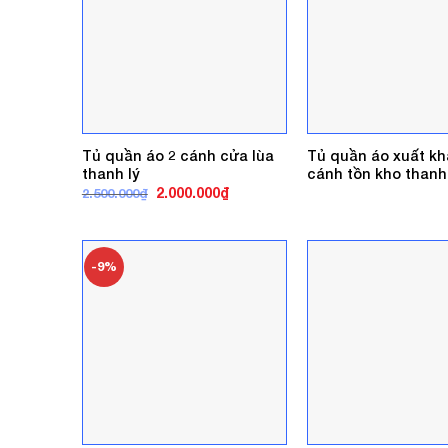
Tủ quần áo 2 cánh cửa lùa
Tủ quần áo xuất kh
thanh lý
cánh tồn kho thanh 
Giá
Giá
2.000.000
₫
2.500.000
₫
gốc
hiện
là:
tại
2.500.000₫.
là:
2.000.000₫.
-9%