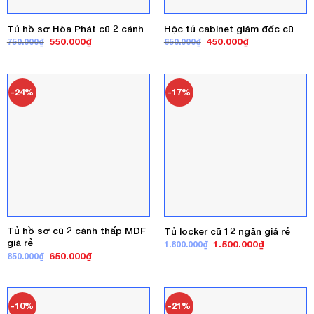
Tủ hồ sơ Hòa Phát cũ 2 cánh
Hộc tủ cabinet giám đốc cũ
Giá
Giá
Giá
Giá
550.000
₫
450.000
₫
750.000
₫
650.000
₫
gốc
hiện
gốc
hiện
là:
tại
là:
tại
750.000₫.
là:
650.000₫.
là:
550.000₫.
450.000₫.
-24%
-17%
Tủ hồ sơ cũ 2 cánh thấp MDF
Tủ locker cũ 12 ngăn giá rẻ
giá rẻ
Giá
Giá
1.500.000
₫
1.800.000
₫
gốc
hiện
Giá
Giá
650.000
₫
850.000
₫
là:
tại
gốc
hiện
1.800.000₫.
là:
là:
tại
1.500.000₫
850.000₫.
là:
650.000₫.
-10%
-21%