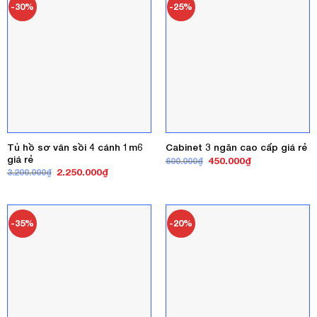
-30%
-25%
Tủ hồ sơ vân sồi 4 cánh 1m6
Cabinet 3 ngăn cao cấp giá rẻ
giá rẻ
Giá
Giá
450.000
₫
600.000
₫
gốc
hiện
Giá
Giá
2.250.000
₫
3.200.000
₫
là:
tại
gốc
hiện
600.000₫.
là:
là:
tại
450.000₫.
3.200.000₫.
là:
2.250.000₫.
-35%
-20%