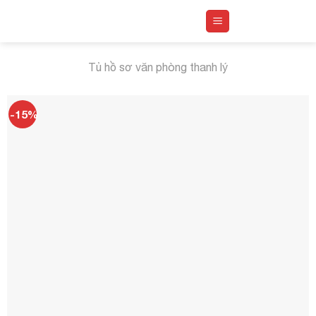
Skip
to
content
Tủ hồ sơ văn phòng thanh lý
-15%