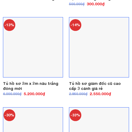
Giá
Giá
300.000
₫
500.000
₫
gốc
hiện
là:
tại
500.000₫.
là:
300.000₫.
-13%
-14%
Tủ hồ sơ 2m x 2m nâu trắng
Tủ hồ sơ giám đốc cũ cao
đóng mới
cấp 3 cánh giá rẻ
Giá
Giá
Giá
Giá
5.200.000
₫
2.550.000
₫
6.000.000
₫
2.950.000
₫
gốc
hiện
gốc
hiện
là:
tại
là:
tại
6.000.000₫.
là:
2.950.000₫.
là:
5.200.000₫.
2.550.000₫
-30%
-33%