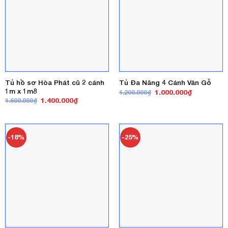
Tủ hồ sơ Hòa Phát cũ 2 cánh
Tủ Đa Năng 4 Cánh Vân Gỗ
1m x 1m8
Giá
Giá
1.000.000
₫
1.200.000
₫
gốc
hiện
Giá
Giá
1.400.000
₫
1.600.000
₫
là:
tại
gốc
hiện
1.200.000₫.
là:
là:
tại
1.000.000₫
1.600.000₫.
là:
1.400.000₫.
-18%
-25%