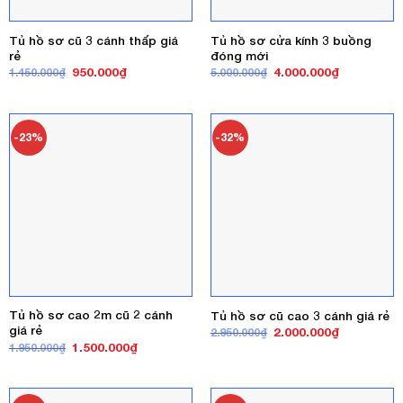
Tủ hồ sơ cũ 3 cánh thấp giá
Tủ hồ sơ cửa kính 3 buồng
rẻ
đóng mới
Giá
Giá
Giá
Giá
950.000
₫
4.000.000
₫
1.450.000
₫
5.000.000
₫
gốc
hiện
gốc
hiện
là:
tại
là:
tại
1.450.000₫.
là:
5.000.000₫.
là:
950.000₫.
4.000.000₫
-23%
-32%
Tủ hồ sơ cao 2m cũ 2 cánh
Tủ hồ sơ cũ cao 3 cánh giá rẻ
giá rẻ
Giá
Giá
2.000.000
₫
2.950.000
₫
gốc
hiện
Giá
Giá
1.500.000
₫
1.950.000
₫
là:
tại
gốc
hiện
2.950.000₫.
là:
là:
tại
2.000.000₫
1.950.000₫.
là:
1.500.000₫.