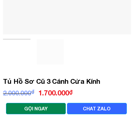
Tủ Hồ Sơ Cũ 3 Cánh Cửa Kính
Giá
Giá
₫
1.700.000
₫
2.000.000
gốc
hiện
là:
tại
GỌI NGAY
CHAT ZALO
2.000.000₫.
là:
1.700.000₫.