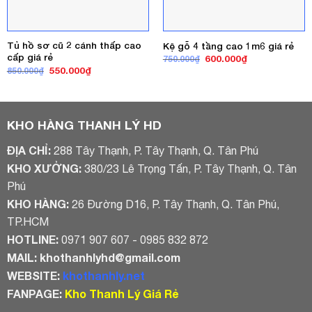
Tủ hồ sơ cũ 2 cánh thấp cao
Kệ gỗ 4 tầng cao 1m6 giá rẻ
cấp giá rẻ
Giá
Giá
600.000
₫
750.000
₫
gốc
hiện
Giá
Giá
550.000
₫
850.000
₫
là:
tại
gốc
hiện
750.000₫.
là:
là:
tại
600.000₫.
850.000₫.
là:
550.000₫.
KHO HÀNG THANH LÝ HD
ĐỊA CHỈ:
288 Tây Thạnh, P. Tây Thạnh, Q. Tân Phú
KHO XƯỞNG:
380/23 Lê Trọng Tấn, P. Tây Thạnh, Q. Tân
Phú
KHO HÀNG:
26 Đường D16, P. Tây Thạnh, Q. Tân Phú,
TP.HCM
HOTLINE:
0971 907 607 - 0985 832 872
MAIL:
khothanhlyhd@gmail.com
WEBSITE:
khothanhly.net
FANPAGE:
Kho Thanh Lý Giá Rẻ