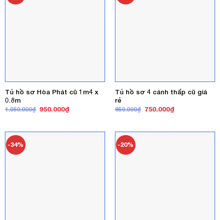
Tủ hồ sơ Hòa Phát cũ 1m4 x
Tủ hồ sơ 4 cánh thấp cũ giá
0.8m
rẻ
Giá
Giá
Giá
Giá
950.000
₫
750.000
₫
1.050.000
₫
950.000
₫
gốc
hiện
gốc
hiện
là:
tại
là:
tại
1.050.000₫.
là:
950.000₫.
là:
950.000₫.
750.000₫.
-34%
-20%