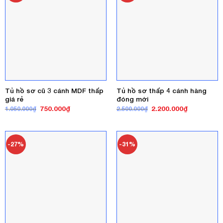
Tủ hồ sơ cũ 3 cánh MDF thấp
Tủ hồ sơ thấp 4 cánh hàng
giá rẻ
đóng mới
Giá
Giá
Giá
Giá
750.000
₫
2.200.000
₫
1.050.000
₫
2.500.000
₫
gốc
hiện
gốc
hiện
là:
tại
là:
tại
1.050.000₫.
là:
2.500.000₫.
là:
750.000₫.
2.200.000₫
-27%
-31%