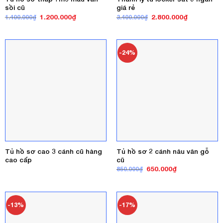
sồi cũ
giá rẻ
Giá
Giá
Giá
Giá
1.200.000
₫
2.800.000
₫
1.400.000
₫
3.400.000
₫
gốc
hiện
gốc
hiện
là:
tại
là:
tại
1.400.000₫.
là:
3.400.000₫.
là:
1.200.000₫.
2.800.000₫
-24%
Tủ hồ sơ cao 3 cánh cũ hàng
Tủ hồ sơ 2 cánh nâu vân gỗ
cao cấp
cũ
Giá
Giá
650.000
₫
850.000
₫
gốc
hiện
là:
tại
850.000₫.
là:
650.000₫.
-13%
-17%