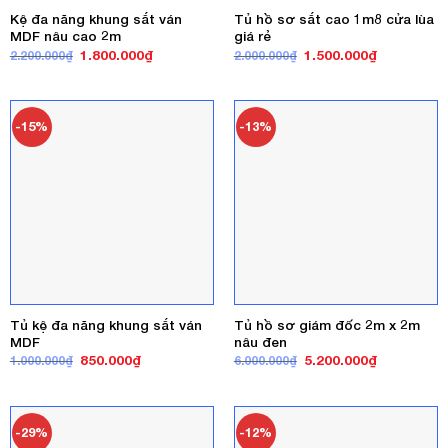
Kệ đa năng khung sắt ván
Tủ hồ sơ sắt cao 1m8 cửa lùa
MDF nâu cao 2m
giá rẻ
Giá
Giá
Giá
Giá
1.800.000
₫
1.500.000
₫
2.200.000
₫
2.000.000
₫
gốc
hiện
gốc
hiện
là:
tại
là:
tại
2.200.000₫.
là:
2.000.000₫.
là:
1.800.000₫.
1.500.000₫
-15%
-13%
Tủ kệ đa năng khung sắt ván
Tủ hồ sơ giám đốc 2m x 2m
MDF
nâu đen
Giá
Giá
Giá
Giá
850.000
₫
5.200.000
₫
1.000.000
₫
6.000.000
₫
gốc
hiện
gốc
hiện
là:
tại
là:
tại
1.000.000₫.
là:
6.000.000₫.
là:
850.000₫.
5.200.000₫
-29%
-12%