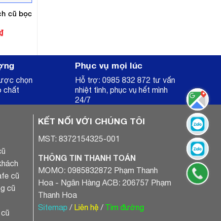
ch cũ bọc
Giá
₫
hiện
tại
.
là:
5.000.000₫.
ợng
Phục vụ mọi lúc
được chọn
Hỗ trợ: 0985 832 872 tư vấn
o chất
nhiệt tình, phục vụ hết mình
24/7
KẾT NỐI VỚI CHÚNG TÔI
MST: 8372154325-001
cũ
THÔNG TIN THANH TOÁN
khách
MOMO: 0985832872 Phạm Thanh
fe cũ
Hoa - Ngân Hàng ACB: 206757 Phạm
g cũ
Thanh Hoa
Sitemap
/
Liên hệ
/
Tìm đường
 cũ