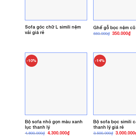
Sofa góc chữ L simili nệm
Ghế gỗ bọc nệm cũ 
vải giá rẻ
Giá
Gi
350.000
₫
550.000
₫
gốc
hi
là:
tại
550.000₫.
là:
35
-10%
-14%
Bộ sofa nhỏ gọn màu xanh
Bộ sofa bọc simili 
lục thanh lý
thanh lý giá rẻ
Giá
Giá
Giá
4.300.000
₫
3.000.000
4.800.000
₫
3.500.000
₫