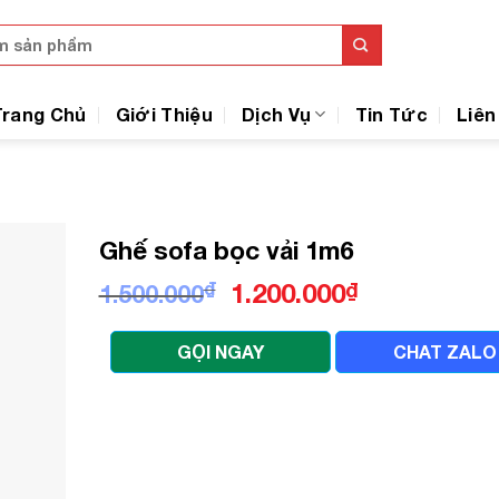
Trang Chủ
Giới Thiệu
Dịch Vụ
Tin Tức
Liên
Ghế sofa bọc vải 1m6
Giá
Giá
₫
1.200.000
₫
1.500.000
gốc
hiện
là:
tại
GỌI NGAY
CHAT ZALO
1.500.000₫.
là:
1.200.000₫.