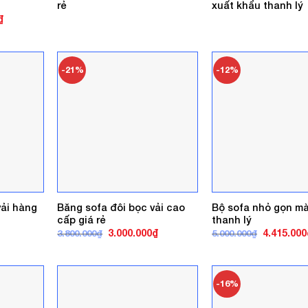
rẻ
xuất khẩu thanh lý
Giá
₫
hiện
tại
.
là:
4.500.000₫.
-21%
-12%
vải hàng
Băng sofa đôi bọc vải cao
Bộ sofa nhỏ gọn m
cấp giá rẻ
thanh lý
iá
Giá
Giá
Giá
3.000.000
₫
4.415.000
3.800.000
₫
5.000.000
₫
iện
gốc
hiện
gốc
ại
là:
tại
là:
.
à:
3.800.000₫.
là:
5.000.000₫
50.000₫.
3.000.000₫.
-16%