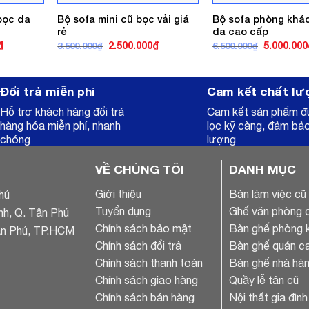
bọc da
Bộ sofa mini cũ bọc vải giá
Bộ sofa phòng khá
rẻ
da cao cấp
Giá
Giá
Giá
Giá
₫
2.500.000
₫
5.000.000
3.500.000
₫
6.500.000
₫
hiện
gốc
hiện
gốc
tại
là:
tại
là:
.
là:
3.500.000₫.
là:
6.500.000₫
6.600.000₫.
2.500.000₫.
Đổi trả miễn phí
Cam kết chất lư
Hỗ trợ khách hàng đổi trả
Cam kết sản phẩm 
hàng hóa miễn phí, nhanh
lọc kỹ càng, đảm bả
chóng
lượng
VỀ CHÚNG TÔI
DANH MỤC
Giới thiệu
Bàn làm việc cũ
hú
Tuyển dụng
Ghế văn phòng 
nh, Q. Tân Phú
Chính sách bảo mật
Bàn ghế phòng 
ân Phú, TP.HCM
Chính sách đổi trả
Bàn ghế quán ca
Chính sách thanh toán
Bàn ghế nhà hàn
Chính sách giao hàng
Quầy lễ tân cũ
Chính sách bán hàng
Nội thất gia đình