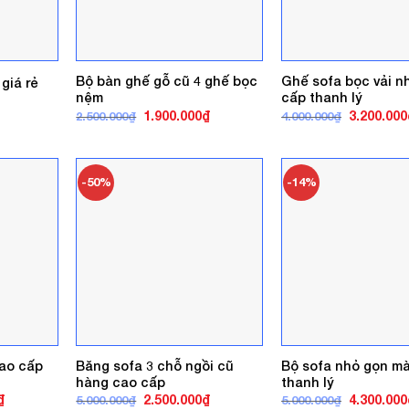
Bộ bàn ghế gỗ cũ 4 ghế bọc
Ghế sofa bọc vải n
giá rẻ
nệm
cấp thanh lý
á
ện
Giá
Giá
Giá
1.900.000
₫
3.200.000
2.500.000
₫
4.000.000
₫
gốc
hiện
gốc
là:
tại
là:
0.000₫.
2.500.000₫.
là:
4.000.000₫
1.900.000₫.
-50%
-14%
cao cấp
Băng sofa 3 chỗ ngồi cũ
Bộ sofa nhỏ gọn m
hàng cao cấp
thanh lý
Giá
Giá
Giá
Giá
₫
2.500.000
₫
4.300.000
5.000.000
₫
5.000.000
₫