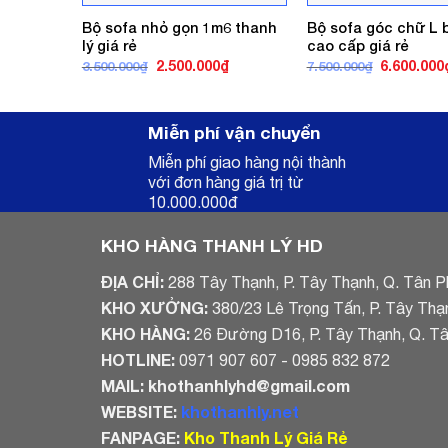
Bộ sofa nhỏ gọn 1m6 thanh
Bộ sofa góc chữ L 
lý giá rẻ
cao cấp giá rẻ
Giá
Giá
Giá
2.500.000
₫
6.600.000
3.500.000
₫
7.500.000
₫
gốc
hiện
gốc
là:
tại
là:
3.500.000₫.
là:
7.500.000₫
2.500.000₫.
Miễn phí vận chuyển
Miễn phí giao hàng nội thành
với đơn hàng giá trị từ
10.000.000đ
KHO HÀNG THANH LÝ HD
ĐỊA CHỈ:
288 Tây Thạnh, P. Tây Thạnh, Q. Tân P
KHO XƯỞNG:
380/23 Lê Trọng Tấn, P. Tây Thạ
KHO HÀNG:
26 Đường D16, P. Tây Thạnh, Q. T
HOTLINE:
0971 907 607 - 0985 832 872
MAIL:
khothanhlyhd@gmail.com
WEBSITE:
khothanhly.net
FANPAGE:
Kho Thanh Lý Giá Rẻ