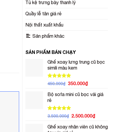
Tủ kệ trưng bày thanh lý
Quầy lễ tân giá rẻ
Nội thất xuất khẩu
Sản phẩm khác
SẢN PHẨM BÁN CHẠY
Ghế xoay lưng trung cũ bọc
simili màu kem
Được xếp
Giá
Giá
350.000
₫
450.000
₫
hạng
5.00
gốc
hiện
5 sao
Bộ sofa mini cũ bọc vải giá
là:
tại
rẻ
450.000₫.
là:
350.000₫.
Được xếp
Giá
Giá
2.500.000
₫
3.500.000
₫
hạng
5.00
gốc
hiện
5 sao
Ghế xoay nhân viên cũ không
là:
tại