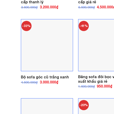
cấp thanh lý
cấp giá rẻ
Giá
Giá
Giá
3.200.000
₫
4.500.000
3.600.000
₫
5.500.000
₫
gốc
hiện
gốc
là:
tại
là:
3.600.000₫.
là:
5.500.000₫
3.200.000₫.
-33%
-41%
Băng sofa đôi bọc 
Bộ sofa góc cũ trắng xanh
xuất khẩu giá rẻ
Giá
Giá
3.000.000
₫
4.500.000
₫
gốc
hiện
Giá
G
950.000
₫
1.600.000
₫
là:
tại
gốc
h
4.500.000₫.
là:
là:
t
3.000.000₫.
1.600.000₫
l
9
-20%