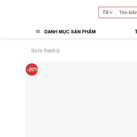
Skip
Tìm
to
kiếm:
content
DANH MỤC SẢN PHẨM
Sofa thanh lý
-20%