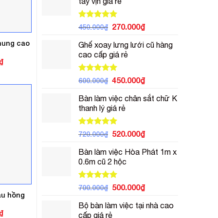
tay vịn giá rẻ
3.500.000₫.
là:
2.500.000₫.
Được xếp
Giá
Giá
270.000
₫
450.000
₫
hạng
5.00
gốc
hiện
5 sao
hung cao
Ghế xoay lưng lưới cũ hàng
là:
tại
cao cấp giá rẻ
450.000₫.
là:
Giá
₫
270.000₫.
hiện
tại
Được xếp
Giá
Giá
450.000
₫
600.000
₫
.
là:
hạng
5.00
3.200.000₫.
gốc
hiện
5 sao
Bàn làm việc chân sắt chữ K
là:
tại
thanh lý giá rẻ
600.000₫.
là:
450.000₫.
Được xếp
Giá
Giá
520.000
₫
720.000
₫
hạng
5.00
gốc
hiện
5 sao
Bàn làm việc Hòa Phát 1m x
là:
tại
0.6m cũ 2 hộc
720.000₫.
là:
520.000₫.
Được xếp
Giá
Giá
500.000
₫
700.000
₫
hạng
5.00
àu hồng
gốc
hiện
5 sao
Bộ bàn làm việc tại nhà cao
là:
tại
Giá
₫
cấp giá rẻ
700.000₫.
là: