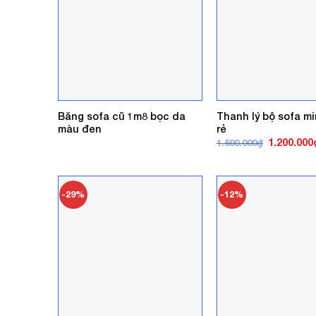
Băng sofa cũ 1m8 bọc da
Thanh lý bộ sofa mi
màu đen
rẻ
Giá
1.200.000
1.500.000
₫
gốc
là:
1.500.000₫
-29%
-12%