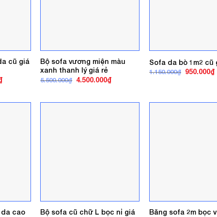
da cũ giá
Bộ sofa vương miện màu
Sofa da bò 1m2 cũ 
xanh thanh lý giá rẻ
Giá
950.000
₫
1.150.000
₫
gốc
Giá
Giá
Giá
₫
4.500.000
₫
5.500.000
₫
là:
t
hiện
gốc
hiện
1.150.000₫
l
tại
là:
tại
.
là:
5.500.000₫.
là:
3.500.000₫.
4.500.000₫.
 da cao
Bộ sofa cũ chữ L bọc nỉ giá
Băng sofa 2m bọc v