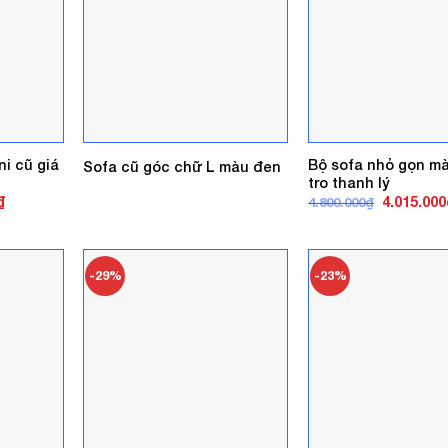
ni cũ giá
Bộ sofa nhỏ gọn m
Sofa cũ góc chữ L màu đen
tro thanh lý
Giá
Giá
₫
4.015.000
4.800.000
₫
hiện
gốc
tại
là:
.
là:
4.800.000₫
1.200.000₫.
-29%
-23%