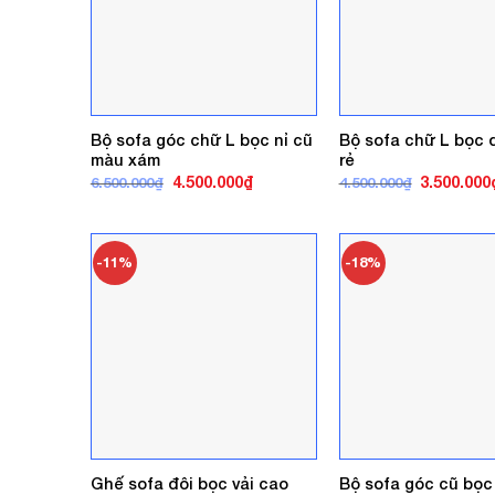
Bộ sofa góc chữ L bọc nỉ cũ
Bộ sofa chữ L bọc 
màu xám
rẻ
Giá
Giá
Giá
4.500.000
₫
3.500.000
6.500.000
₫
4.500.000
₫
gốc
hiện
gốc
là:
tại
là:
6.500.000₫.
là:
4.500.000₫
4.500.000₫.
-11%
-18%
Ghế sofa đôi bọc vải cao
Bộ sofa góc cũ bọc