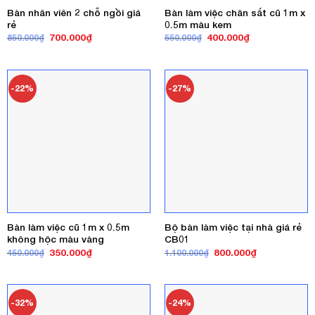
Bàn nhân viên 2 chỗ ngồi giá
Bàn làm việc chân sắt cũ 1m x
rẻ
0.5m màu kem
Giá
Giá
Giá
Giá
700.000
₫
400.000
₫
850.000
₫
550.000
₫
gốc
hiện
gốc
hiện
là:
tại
là:
tại
850.000₫.
là:
550.000₫.
là:
700.000₫.
400.000₫.
-22%
-27%
Bàn làm việc cũ 1m x 0.5m
Bộ bàn làm việc tại nhà giá rẻ
không hộc màu vàng
CB01
Giá
Giá
Giá
Giá
350.000
₫
800.000
₫
450.000
₫
1.100.000
₫
gốc
hiện
gốc
hiện
là:
tại
là:
tại
450.000₫.
là:
1.100.000₫.
là:
350.000₫.
800.000₫.
-32%
-24%