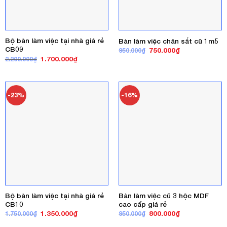
Bộ bàn làm việc tại nhà giá rẻ
Bàn làm việc chân sắt cũ 1m5
CB09
Giá
Giá
750.000
₫
950.000
₫
gốc
hiện
Giá
Giá
1.700.000
₫
2.200.000
₫
là:
tại
gốc
hiện
950.000₫.
là:
là:
tại
750.000₫.
2.200.000₫.
là:
1.700.000₫.
-23%
-16%
Bộ bàn làm việc tại nhà giá rẻ
Bàn làm việc cũ 3 hộc MDF
CB10
cao cấp giá rẻ
Giá
Giá
Giá
Giá
1.350.000
₫
800.000
₫
1.750.000
₫
950.000
₫
gốc
hiện
gốc
hiện
là:
tại
là:
tại