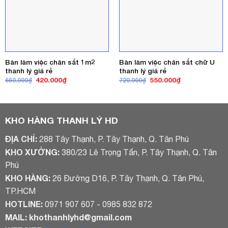
Bàn làm việc chân sắt 1m2
Bàn làm việc chân sắt chữ U
thanh lý giá rẻ
thanh lý giá rẻ
Giá
Giá
Giá
Giá
420.000
₫
550.000
₫
650.000
₫
720.000
₫
gốc
hiện
gốc
hiện
là:
tại
là:
tại
650.000₫.
là:
720.000₫.
là:
420.000₫.
550.000₫.
KHO HÀNG THANH LÝ HD
ĐỊA CHỈ:
288 Tây Thạnh, P. Tây Thạnh, Q. Tân Phú
KHO XƯỞNG:
380/23 Lê Trọng Tấn, P. Tây Thạnh, Q. Tân
Phú
KHO HÀNG:
26 Đường D16, P. Tây Thạnh, Q. Tân Phú,
TP.HCM
HOTLINE:
0971 907 607 - 0985 832 872
MAIL:
khothanhlyhd@gmail.com