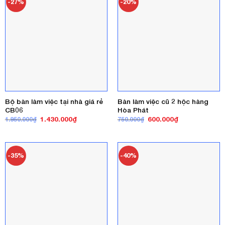
-27%
-20%
Bộ bàn làm việc tại nhà giá rẻ
Bàn làm việc cũ 2 hộc hàng
CB06
Hòa Phát
Giá
Giá
Giá
Giá
1.430.000
₫
600.000
₫
1.950.000
₫
750.000
₫
gốc
hiện
gốc
hiện
là:
tại
là:
tại
1.950.000₫.
là:
750.000₫.
là:
1.430.000₫.
600.000₫.
-35%
-40%