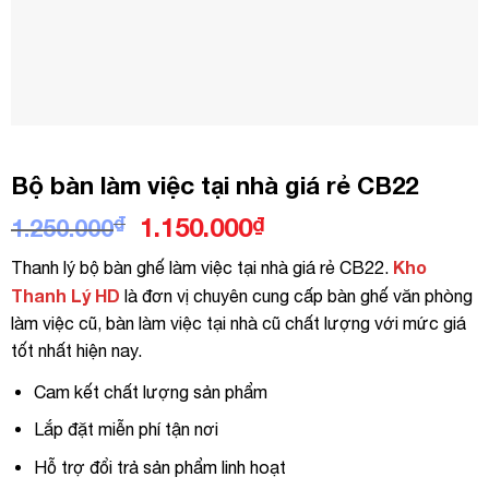
Bộ bàn làm việc tại nhà giá rẻ CB22
Giá
Giá
₫
1.150.000
₫
1.250.000
gốc
hiện
Kho
Thanh lý bộ bàn ghế làm việc tại nhà giá rẻ CB22.
là:
tại
Thanh Lý HD
là đơn vị chuyên cung cấp bàn ghế văn phòng
1.250.000₫.
là:
làm việc cũ, bàn làm việc tại nhà cũ chất lượng với mức giá
1.150.000₫.
tốt nhất hiện nay.
Cam kết chất lượng sản phẩm
Lắp đặt miễn phí tận nơi
Hỗ trợ đổi trả sản phẩm linh hoạt