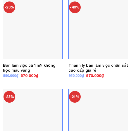
450.000₫.
1.430.000₫
-25%
-40%
Bàn làm việc cũ 1m2 không
Thanh lý bàn làm việc chân sắt
hộc màu vàng
cao cấp giá rẻ
Giá
Giá
Giá
Giá
670.000
₫
570.000
₫
890.000
₫
950.000
₫
gốc
hiện
gốc
hiện
là:
tại
là:
tại
890.000₫.
là:
950.000₫.
là:
670.000₫.
570.000₫.
-23%
-21%