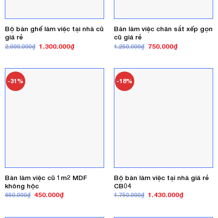
Bộ bàn ghế làm việc tại nhà cũ
Bàn làm việc chân sắt xếp gọn
giá rẻ
cũ giá rẻ
Giá
Giá
Giá
Giá
1.300.000
₫
750.000
₫
2.000.000
₫
1.250.000
₫
gốc
hiện
gốc
hiện
là:
tại
là:
tại
2.000.000₫.
là:
1.250.000₫.
là:
1.300.000₫.
750.000₫.
-31%
-18%
Bàn làm việc cũ 1m2 MDF
Bộ bàn làm việc tại nhà giá rẻ
không hộc
CB04
Giá
Giá
Giá
Giá
450.000
₫
1.430.000
₫
650.000
₫
1.750.000
₫
gốc
hiện
gốc
hiện
là:
tại
là:
tại
650.000₫.
là:
1.750.000₫.
là: