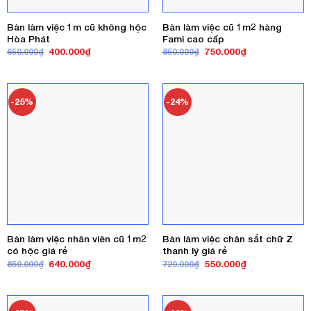
Bàn làm việc 1m cũ không hộc
Bàn làm việc cũ 1m2 hàng
Hòa Phát
Fami cao cấp
Giá
Giá
Giá
Giá
400.000
₫
750.000
₫
650.000
₫
850.000
₫
gốc
hiện
gốc
hiện
là:
tại
là:
tại
650.000₫.
là:
850.000₫.
là:
400.000₫.
750.000₫.
-25%
-24%
Bàn làm việc nhân viên cũ 1m2
Bàn làm việc chân sắt chữ Z
có hộc giá rẻ
thanh lý giá rẻ
Giá
Giá
Giá
Giá
640.000
₫
550.000
₫
850.000
₫
720.000
₫
gốc
hiện
gốc
hiện
là:
tại
là:
tại
850.000₫.
là:
720.000₫.
là:
640.000₫.
550.000₫.