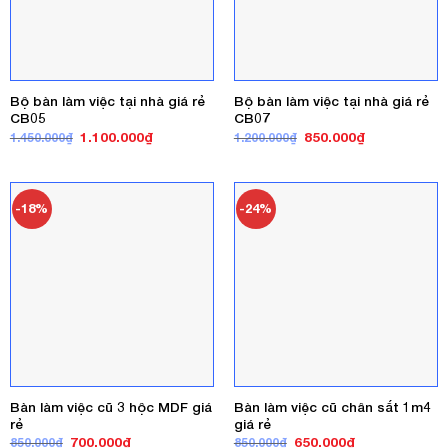
Bộ bàn làm việc tại nhà giá rẻ
Bộ bàn làm việc tại nhà giá rẻ
CB05
CB07
Giá
Giá
Giá
Giá
1.100.000
₫
850.000
₫
1.450.000
₫
1.200.000
₫
gốc
hiện
gốc
hiện
là:
tại
là:
tại
1.450.000₫.
là:
1.200.000₫.
là:
1.100.000₫.
850.000₫.
-18%
-24%
Bàn làm việc cũ 3 hộc MDF giá
Bàn làm việc cũ chân sắt 1m4
rẻ
giá rẻ
Giá
Giá
Giá
Giá
700.000
₫
650.000
₫
850.000
₫
850.000
₫