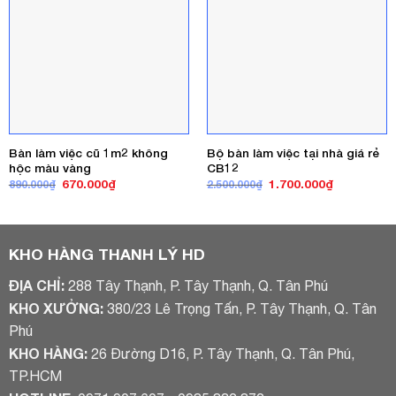
Bàn làm việc cũ 1m2 không
Bộ bàn làm việc tại nhà giá rẻ
hộc màu vàng
CB12
Giá
Giá
Giá
Giá
670.000
₫
1.700.000
₫
890.000
₫
2.500.000
₫
gốc
hiện
gốc
hiện
là:
tại
là:
tại
890.000₫.
là:
2.500.000₫.
là:
670.000₫.
1.700.000₫
KHO HÀNG THANH LÝ HD
ĐỊA CHỈ:
288 Tây Thạnh, P. Tây Thạnh, Q. Tân Phú
KHO XƯỞNG:
380/23 Lê Trọng Tấn, P. Tây Thạnh, Q. Tân
Phú
KHO HÀNG:
26 Đường D16, P. Tây Thạnh, Q. Tân Phú,
TP.HCM