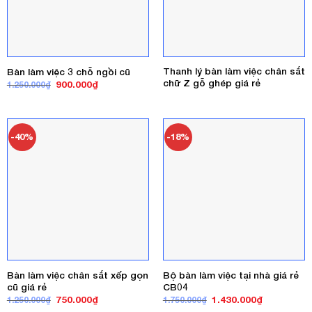
Thanh lý bàn làm việc chân sắt
Bàn làm việc 3 chỗ ngồi cũ
chữ Z gỗ ghép giá rẻ
Giá
Giá
900.000
₫
1.250.000
₫
gốc
hiện
là:
tại
1.250.000₫.
là:
900.000₫.
-40%
-18%
Bàn làm việc chân sắt xếp gọn
Bộ bàn làm việc tại nhà giá rẻ
cũ giá rẻ
CB04
Giá
Giá
Giá
Giá
750.000
₫
1.430.000
₫
1.250.000
₫
1.750.000
₫
gốc
hiện
gốc
hiện