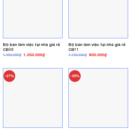
Bộ bàn làm việc tại nhà giá rẻ
Bộ bàn làm việc tại nhà giá rẻ
CB08
CB11
Giá
Giá
Giá
Giá
1.050.000
₫
800.000
₫
1.450.000
₫
1.100.000
₫
gốc
hiện
gốc
hiện
là:
tại
là:
tại
1.450.000₫.
là:
1.100.000₫.
là:
1.050.000₫.
800.000₫.
-27%
-35%