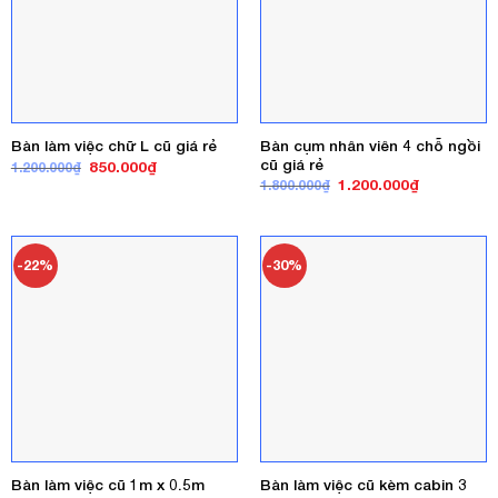
Bàn cụm nhân viên 4 chỗ ngồi
Bàn làm việc chữ L cũ giá rẻ
cũ giá rẻ
Giá
Giá
850.000
₫
1.200.000
₫
gốc
hiện
Giá
Giá
1.200.000
₫
1.800.000
₫
là:
tại
gốc
hiện
1.200.000₫.
là:
là:
tại
850.000₫.
1.800.000₫.
là:
1.200.000₫
-22%
-30%
Bàn làm việc cũ 1m x 0.5m
Bàn làm việc cũ kèm cabin 3