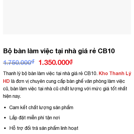
Bộ bàn làm việc tại nhà giá rẻ CB10
Giá
Giá
₫
1.350.000
₫
1.750.000
gốc
hiện
Kho Thanh Lý
Thanh lý bộ bàn làm việc tại nhà giá rẻ CB10.
là:
tại
HD
là đơn vị chuyên cung cấp bàn ghế văn phòng làm việc
1.750.000₫.
là:
cũ, bàn làm việc tại nhà cũ chất lượng với mức giá tốt nhất
1.350.000₫.
hiện nay.
Cam kết chất lượng sản phẩm
Lắp đặt miễn phí tận nơi
Hỗ trợ đổi trả sản phẩm linh hoạt