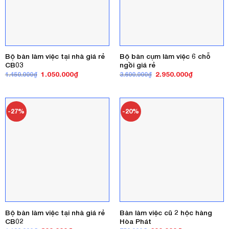
Bộ bàn làm việc tại nhà giá rẻ
Bộ bàn cụm làm việc 6 chỗ
CB03
ngồi giá rẻ
Giá
Giá
Giá
Giá
1.050.000
₫
2.950.000
₫
1.450.000
₫
3.600.000
₫
gốc
hiện
gốc
hiện
là:
tại
là:
tại
1.450.000₫.
là:
3.600.000₫.
là:
1.050.000₫.
2.950.000₫
-27%
-20%
Bộ bàn làm việc tại nhà giá rẻ
Bàn làm việc cũ 2 hộc hàng
CB02
Hòa Phát