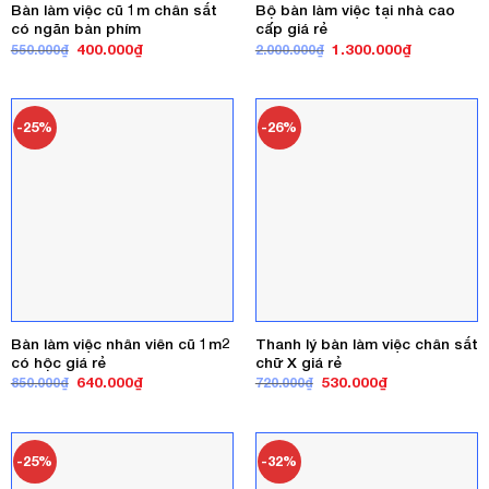
Bàn làm việc cũ 1m chân sắt
Bộ bàn làm việc tại nhà cao
có ngăn bàn phím
cấp giá rẻ
Giá
Giá
Giá
Giá
400.000
₫
1.300.000
₫
550.000
₫
2.000.000
₫
gốc
hiện
gốc
hiện
là:
tại
là:
tại
550.000₫.
là:
2.000.000₫.
là:
400.000₫.
1.300.000₫
-25%
-26%
Bàn làm việc nhân viên cũ 1m2
Thanh lý bàn làm việc chân sắt
có hộc giá rẻ
chữ X giá rẻ
Giá
Giá
Giá
Giá
640.000
₫
530.000
₫
850.000
₫
720.000
₫
gốc
hiện
gốc
hiện
là:
tại
là:
tại
850.000₫.
là:
720.000₫.
là:
640.000₫.
530.000₫.
-25%
-32%