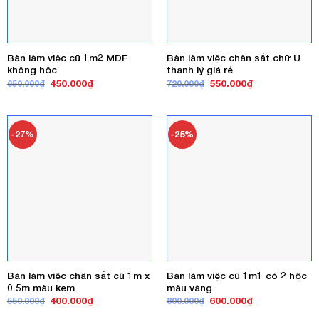
Bàn làm việc cũ 1m2 MDF
Bàn làm việc chân sắt chữ U
không hộc
thanh lý giá rẻ
Giá
Giá
Giá
Giá
450.000
₫
550.000
₫
650.000
₫
720.000
₫
gốc
hiện
gốc
hiện
là:
tại
là:
tại
650.000₫.
là:
720.000₫.
là:
450.000₫.
550.000₫.
-27%
-25%
Bàn làm việc chân sắt cũ 1m x
Bàn làm việc cũ 1m1 có 2 hộc
0.5m màu kem
màu vàng
Giá
Giá
Giá
Giá
400.000
₫
600.000
₫
550.000
₫
800.000
₫
gốc
hiện
gốc
hiện
là:
tại
là:
tại