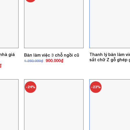
 nhà giá
Thanh lý bàn làm v
Bàn làm việc 3 chỗ ngồi cũ
sắt chữ Z gỗ ghép g
Giá
Giá
900.000
₫
1.250.000
₫
gốc
hiện
Giá
₫
là:
tại
hiện
1.250.000₫.
là:
tại
900.000₫.
.
là:
1.100.000₫.
-24%
-23%