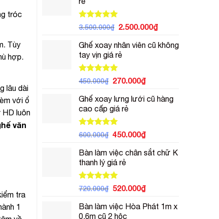
rẻ
450.000₫.
là:
350.000₫.
g tróc
Được xếp
Giá
Giá
2.500.000
₫
3.500.000
₫
hạng
5.00
gốc
hiện
5 sao
m. Tùy
Ghế xoay nhân viên cũ không
là:
tại
tay vịn giá rẻ
3.500.000₫.
là:
hù hợp.
2.500.000₫.
Được xếp
Giá
Giá
270.000
₫
450.000
₫
hạng
5.00
g lâu dài
gốc
hiện
5 sao
Ghế xoay lưng lưới cũ hàng
là:
tại
kèm với ổ
cao cấp giá rẻ
450.000₫.
là:
ý HD luôn
270.000₫.
ghế văn
Được xếp
Giá
Giá
450.000
₫
600.000
₫
hạng
5.00
gốc
hiện
5 sao
Bàn làm việc chân sắt chữ K
là:
tại
thanh lý giá rẻ
600.000₫.
là:
450.000₫.
Được xếp
Giá
Giá
520.000
₫
720.000
₫
iểm tra
hạng
5.00
gốc
hiện
5 sao
Bàn làm việc Hòa Phát 1m x
hành 1
là:
tại
0.6m cũ 2 hộc
720.000₫.
là:
 tâm về