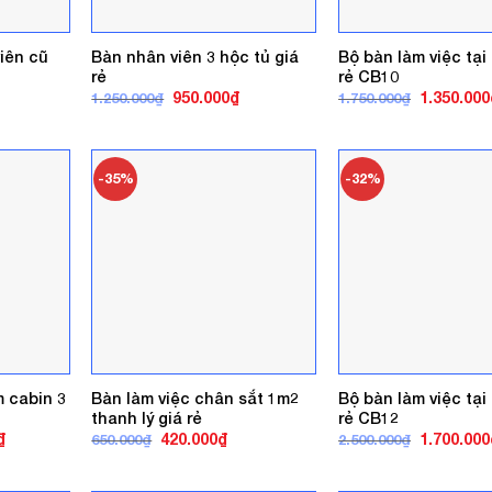
iên cũ
Bàn nhân viên 3 hộc tủ giá
Bộ bàn làm việc tại
rẻ
rẻ CB10
á
Giá
Giá
Giá
950.000
₫
1.350.000
1.250.000
₫
1.750.000
₫
ện
gốc
hiện
gốc
là:
tại
là:
1.250.000₫.
là:
1.750.000₫
0.000₫.
950.000₫.
-35%
-32%
 cabin 3
Bàn làm việc chân sắt 1m2
Bộ bàn làm việc tại
thanh lý giá rẻ
rẻ CB12
Giá
Giá
Giá
Giá
₫
420.000
₫
1.700.000
650.000
₫
2.500.000
₫
hiện
gốc
hiện
gốc
tại
là:
tại
là:
.
là:
650.000₫.
là:
2.500.000₫