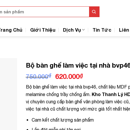
Trang Chủ
Giới Thiệu
Dịch Vụ
Tin Tức
Liên
Bộ bàn ghế làm việc tại nhà bvp4
Giá
Giá
₫
620.000
₫
750.000
gốc
hiện
Bộ bàn ghế làm việc tại nhà bvp46, chất liệu MDF 
là:
tại
Kho Thanh Lý H
melamine chống trầy chống ẩm.
750.000₫.
là:
vị chuyên cung cấp bàn ghế văn phòng làm việc cũ,
620.000₫.
việc tại nhà cũ chất lượng với mức giá tốt nhất hiệ
Cam kết chất lượng sản phẩm
Lắp đặt miễn phí tận nơi