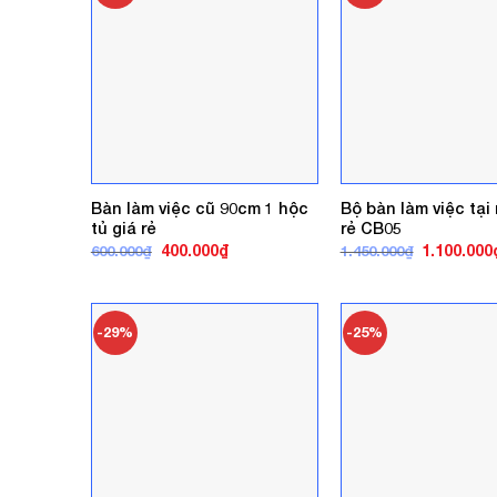
Bàn làm việc cũ 90cm 1 hộc
Bộ bàn làm việc tại
tủ giá rẻ
rẻ CB05
Giá
Giá
Giá
400.000
₫
1.100.000
600.000
₫
1.450.000
₫
gốc
hiện
gốc
là:
tại
là:
600.000₫.
là:
1.450.000₫
400.000₫.
-29%
-25%