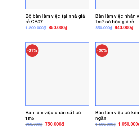
Bộ bàn làm việc tại nhà giá
Bàn làm việc nhân v
rẻ CB07
1m2 có hộc giá rẻ
Giá
Giá
Giá
Gi
850.000
₫
640.000
₫
1.200.000
₫
850.000
₫
gốc
hiện
gốc
hi
là:
tại
là:
tại
1.200.000₫.
là:
850.000₫.
là:
850.000₫.
64
-21%
-30%
Bàn làm việc chân sắt cũ
Bàn làm việc cũ kèm
1m5
ngăn
Giá
Giá
Giá
750.000
₫
1.050.000
950.000
₫
1.500.000
₫
gốc
hiện
gốc
là:
tại
là:
950.000₫.
là:
1.500.000₫