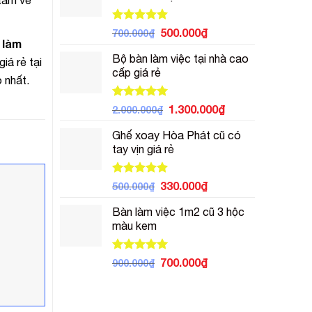
520.000₫.
Được xếp
Giá
Giá
500.000
₫
700.000
₫
hạng
5.00
 làm
gốc
hiện
5 sao
Bộ bàn làm việc tại nhà cao
là:
tại
iá rẻ tại
cấp giá rẻ
700.000₫.
là:
 nhất.
500.000₫.
Được xếp
Giá
Giá
1.300.000
₫
2.000.000
₫
hạng
5.00
gốc
hiện
5 sao
Ghế xoay Hòa Phát cũ có
là:
tại
tay vịn giá rẻ
2.000.000₫.
là:
1.300.000₫.
Được xếp
Giá
Giá
330.000
₫
500.000
₫
hạng
5.00
gốc
hiện
5 sao
Bàn làm việc 1m2 cũ 3 hộc
là:
tại
màu kem
500.000₫.
là:
330.000₫.
Được xếp
Giá
Giá
700.000
₫
900.000
₫
hạng
5.00
gốc
hiện
5 sao
là:
tại
900.000₫.
là: