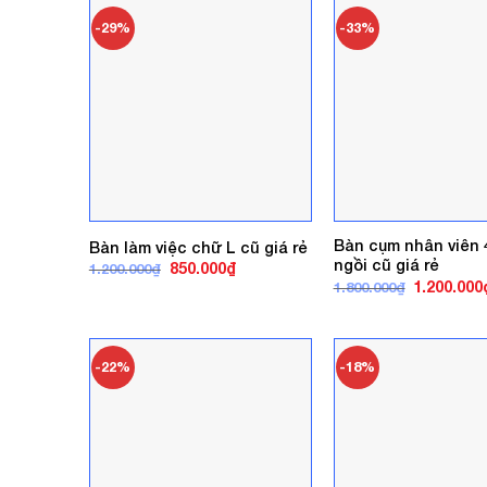
750.000₫.
-29%
-33%
Bàn cụm nhân viên 
Bàn làm việc chữ L cũ giá rẻ
ngồi cũ giá rẻ
Giá
Giá
850.000
₫
1.200.000
₫
gốc
hiện
Giá
1.200.000
1.800.000
₫
là:
tại
gốc
1.200.000₫.
là:
là:
850.000₫.
1.800.000₫
-22%
-18%