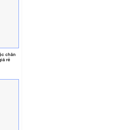
iệc chân
iá rẻ