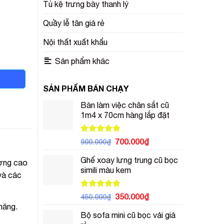
Tủ kệ trưng bày thanh lý
Quầy lễ tân giá rẻ
Nội thất xuất khẩu
Sản phẩm khác
SẢN PHẨM BÁN CHẠY
Bàn làm việc chân sắt cũ
1m4 x 70cm hàng lắp đặt
Được xếp
Giá
Giá
700.000
₫
900.000
₫
hạng
5.00
gốc
hiện
5 sao
Ghế xoay lưng trung cũ bọc
là:
tại
ượng cao
simili màu kem
900.000₫.
là:
 và các
700.000₫.
Được xếp
Giá
Giá
350.000
₫
450.000
₫
hạng
5.00
gốc
hiện
năng.
5 sao
Bộ sofa mini cũ bọc vải giá
là:
tại