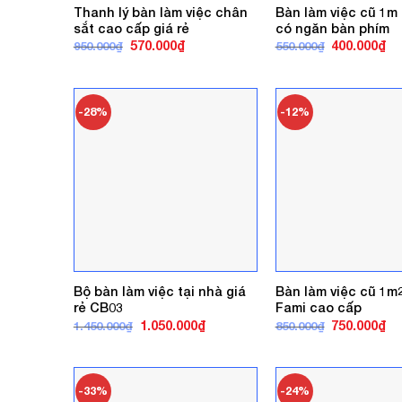
Thanh lý bàn làm việc chân
Bàn làm việc cũ 1m
sắt cao cấp giá rẻ
có ngăn bàn phím
Giá
Giá
Giá
Gi
570.000
₫
400.000
₫
950.000
₫
550.000
₫
gốc
hiện
gốc
hi
là:
tại
là:
tại
950.000₫.
là:
550.000₫.
là:
570.000₫.
40
-28%
-12%
Bộ bàn làm việc tại nhà giá
Bàn làm việc cũ 1m
rẻ CB03
Fami cao cấp
Giá
Giá
Giá
Gi
1.050.000
₫
750.000
₫
1.450.000
₫
850.000
₫
gốc
hiện
gốc
hi
là:
tại
là:
tại
1.450.000₫.
là:
850.000₫.
là:
1.050.000₫.
75
-33%
-24%