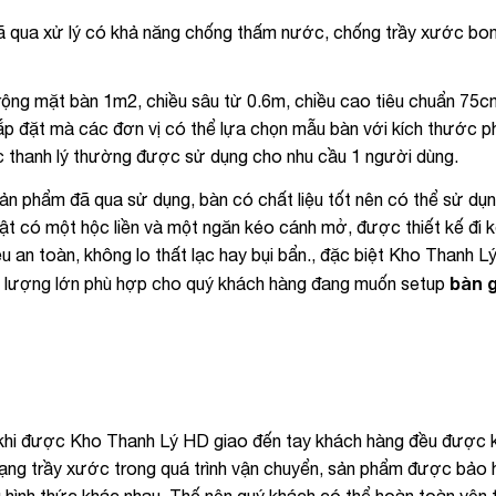
ã qua xử lý có khả năng chống thấm nước, chống trầy xước bon
ộng mặt bàn 1m2, chiều sâu từ 0.6m, chiều cao tiêu chuẩn 75c
lắp đặt mà các đơn vị có thể lựa chọn mẫu bàn với kích thước p
c thanh lý thường được sử dụng cho nhu cầu 1 người dùng.
ản phẩm đã qua sử dụng, bàn có chất liệu tốt nên có thể sử dụn
ật có một hộc liền và một ngăn kéo cánh mở, được thiết kế đi 
u an toàn, không lo thất lạc hay bụi bẩn., đặc biệt Kho Thanh L
bàn 
số lượng lớn phù hợp cho quý khách hàng đang muốn setup
khi được Kho Thanh Lý HD giao đến tay khách hàng đều được k
trạng trầy xước trong quá trình vận chuyển, sản phẩm được bảo 
u hình thức khác nhau. Thế nên quý khách có thể hoàn toàn yên